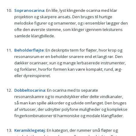
Sopranocarina
: En lille, lyst klingende ocarina med klar
projektion og skarpere ansats. Den bruges til hurtige
melodiske figurer og ornamenter, og i ensembler lægger den
ofte den øverste stemme, som klinger igennem teksturens
samlede klangbillede.
Beholderfløjte
: En deskriptiv term for fløjter, hvor krop og
resonansrum er en beholder snarere end et langt rør. Den
dækker ocarinaer, xun og mange lerbaserede instrumenter,
og forklarer, hvorfor formen kan være kompakt, rund, æg-
eller dyreinspireret.
Dobbeltocarina
: En ocarina med to separate
resonanskamre og to mundstykker eller delte vindkanaler,
så man kan spille akkorder og udvide omfanget. Den bruges
af virtuoser, der udnytter polyfone muligheder og komplekse
fingerkombinationer til harmoniske og modale klangflader.
Keramiklegetøj
: En kategori, der rummer små fløjter og