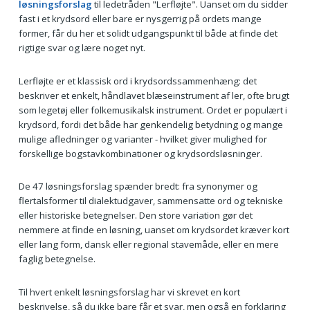
løsningsforslag
til ledetråden "Lerfløjte". Uanset om du sidder
fast i et krydsord eller bare er nysgerrig på ordets mange
former, får du her et solidt udgangspunkt til både at finde det
rigtige svar og lære noget nyt.
Lerfløjte er et klassisk ord i krydsordssammenhæng: det
beskriver et enkelt, håndlavet blæseinstrument af ler, ofte brugt
som legetøj eller folkemusikalsk instrument. Ordet er populært i
krydsord, fordi det både har genkendelig betydning og mange
mulige afledninger og varianter - hvilket giver mulighed for
forskellige bogstavkombinationer og krydsordsløsninger.
De 47 løsningsforslag spænder bredt: fra synonymer og
flertalsformer til dialektudgaver, sammensatte ord og tekniske
eller historiske betegnelser. Den store variation gør det
nemmere at finde en løsning, uanset om krydsordet kræver kort
eller lang form, dansk eller regional stavemåde, eller en mere
faglig betegnelse.
Til hvert enkelt løsningsforslag har vi skrevet en kort
beskrivelse, så du ikke bare får et svar, men også en forklaring