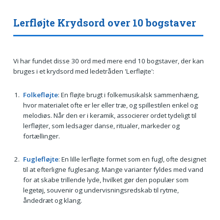
Lerfløjte Krydsord over 10 bogstaver
Vi har fundet disse 30 ord med mere end 10 bogstaver, der kan
bruges i et krydsord med ledetråden 'Lerfløjte':
Folkefløjte
: En fløjte brugt i folkemusikalsk sammenhæng,
hvor materialet ofte er ler eller træ, og spillestilen enkel og
melodiøs. Når den er i keramik, associerer ordet tydeligt til
lerfløjter, som ledsager danse, ritualer, markeder og
fortællinger.
Fuglefløjte
: En lille lerfløjte formet som en fugl, ofte designet
til at efterligne fuglesang. Mange varianter fyldes med vand
for at skabe trillende lyde, hvilket gør den populær som
legetøj, souvenir og undervisningsredskab til rytme,
åndedræt og klang.