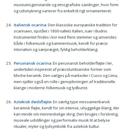
museumsgenstande og etnografiske samlinger, hvor form
og udsmykning varierer fra enkelt til rigt ornamenteret.
Italiensk ocarina
: Den klassiske europæiske tradition for
ocarinaen, opstået i 1800-tallets Italien, især i Budrio.
Instrumentet findes i kor med flere stemmer og anvendes
både i folkemusik og kammermusik, kendt for præcis
intonation og særpræget, fyldig beholderklang.
Peruviansk ocarina
: En peruviansk beholderfløjte i ler,
undertiden inspireret af præcolumbianske former som
Moche-keramik. Den sælges på markeder i Cusco og Lima,
men spiller også en rolle i genoplivningen af traditionelle
klange i moderne folkemusik og lydkunst.
Aztekisk dødsfløjte
: En særlig type mesoamerikansk
keramisk fløjte, kendt for sin intense, uhyggelige klang, der
kan minde om menneskelige skrig. Den bruges i forskning,
museale udstillinger og performativ musik til at belyse
ritualer, myter og lydsymbolik fra aztekisk kultur.