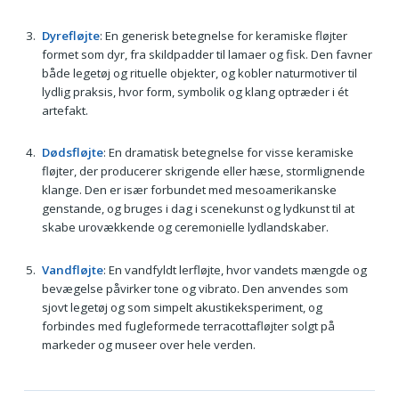
Dyrefløjte
: En generisk betegnelse for keramiske fløjter
formet som dyr, fra skildpadder til lamaer og fisk. Den favner
både legetøj og rituelle objekter, og kobler naturmotiver til
lydlig praksis, hvor form, symbolik og klang optræder i ét
artefakt.
Dødsfløjte
: En dramatisk betegnelse for visse keramiske
fløjter, der producerer skrigende eller hæse, stormlignende
klange. Den er især forbundet med mesoamerikanske
genstande, og bruges i dag i scenekunst og lydkunst til at
skabe urovækkende og ceremonielle lydlandskaber.
Vandfløjte
: En vandfyldt lerfløjte, hvor vandets mængde og
bevægelse påvirker tone og vibrato. Den anvendes som
sjovt legetøj og som simpelt akustikeksperiment, og
forbindes med fugleformede terracottafløjter solgt på
markeder og museer over hele verden.