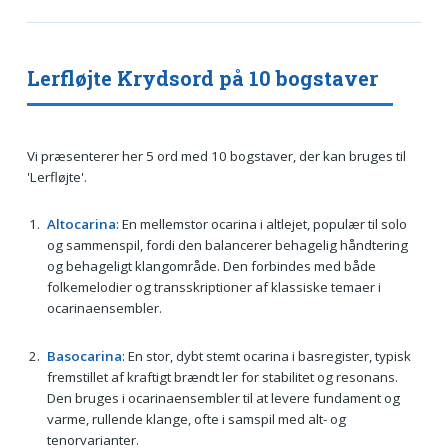
Lerfløjte Krydsord på 10 bogstaver
Vi præsenterer her 5 ord med 10 bogstaver, der kan bruges til
'Lerfløjte'.
Altocarina
: En mellemstor ocarina i altlejet, populær til solo
og sammenspil, fordi den balancerer behagelig håndtering
og behageligt klangområde. Den forbindes med både
folkemelodier og transskriptioner af klassiske temaer i
ocarinaensembler.
Basocarina
: En stor, dybt stemt ocarina i basregister, typisk
fremstillet af kraftigt brændt ler for stabilitet og resonans.
Den bruges i ocarinaensembler til at levere fundament og
varme, rullende klange, ofte i samspil med alt- og
tenorvarianter.