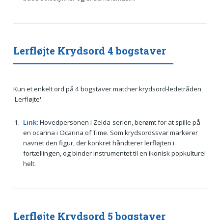
Lerfløjte Krydsord 4 bogstaver
Kun et enkelt ord på 4 bogstaver matcher krydsord-ledetråden
'Lerfløjte'.
Link
: Hovedpersonen i Zelda-serien, berømt for at spille på
en ocarina i Ocarina of Time. Som krydsordssvar markerer
navnet den figur, der konkret håndterer lerfløjten i
fortællingen, og binder instrumentet til en ikonisk popkulturel
helt.
Lerfløjte Krydsord 5 bogstaver