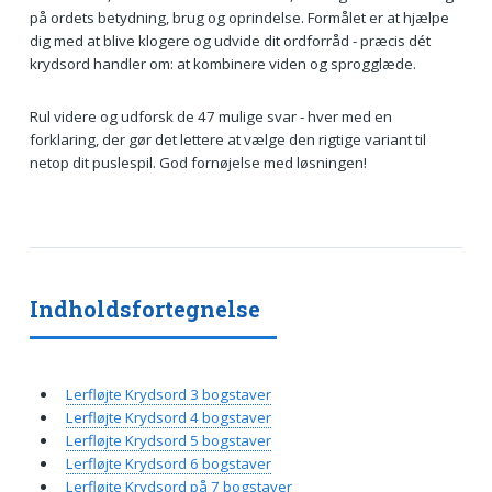
på ordets betydning, brug og oprindelse. Formålet er at hjælpe
dig med at blive klogere og udvide dit ordforråd - præcis dét
krydsord handler om: at kombinere viden og sprogglæde.
Rul videre og udforsk de 47 mulige svar - hver med en
forklaring, der gør det lettere at vælge den rigtige variant til
netop dit puslespil. God fornøjelse med løsningen!
Indholdsfortegnelse
Lerfløjte Krydsord 3 bogstaver
Lerfløjte Krydsord 4 bogstaver
Lerfløjte Krydsord 5 bogstaver
Lerfløjte Krydsord 6 bogstaver
Lerfløjte Krydsord på 7 bogstaver