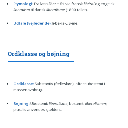
Etymologi:
Fra latin
līber
= fri; via fransk
libéral
og engelsk
liberalism
til dansk
liberalisme
(1800-tallet).
Udtale (vejledende):
li-be-ra-LIS-me.
Ordklasse og bøjning
Ordklasse:
Substantiv (fælleskøn), oftest ubestemt i
massenavnbrug.
Bøjning:
Ubestemt:
liberalisme
; bestemt:
liberalismen
;
pluralis anvendes sjældent.