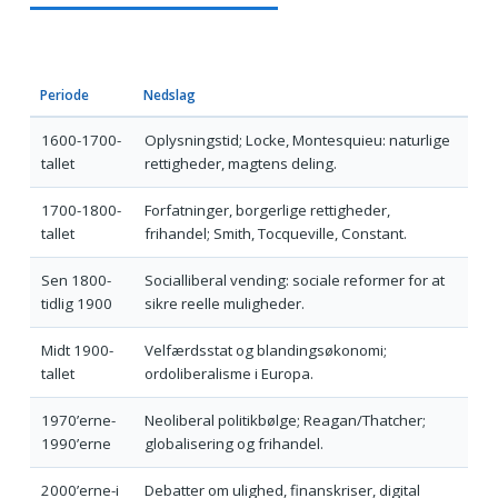
Periode
Nedslag
1600-1700-
Oplysningstid; Locke, Montesquieu: naturlige
tallet
rettigheder, magtens deling.
1700-1800-
Forfatninger, borgerlige rettigheder,
tallet
frihandel; Smith, Tocqueville, Constant.
Sen 1800-
Socialliberal vending: sociale reformer for at
tidlig 1900
sikre reelle muligheder.
Midt 1900-
Velfærdsstat og blandingsøkonomi;
tallet
ordoliberalisme i Europa.
1970’erne-
Neoliberal politikbølge; Reagan/Thatcher;
1990’erne
globalisering og frihandel.
2000’erne-i
Debatter om ulighed, finanskriser, digital