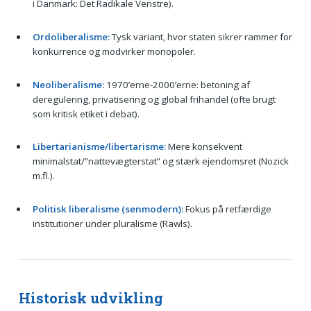
i Danmark: Det Radikale Venstre).
Ordoliberalisme:
Tysk variant, hvor staten sikrer rammer for
konkurrence og modvirker monopoler.
Neoliberalisme:
1970’erne-2000’erne: betoning af
deregulering, privatisering og global frihandel (ofte brugt
som kritisk etiket i debat).
Libertarianisme/libertarisme:
Mere konsekvent
minimalstat/”nattevægterstat” og stærk ejendomsret (Nozick
m.fl.).
Politisk liberalisme (senmodern):
Fokus på retfærdige
institutioner under pluralisme (Rawls).
Historisk udvikling