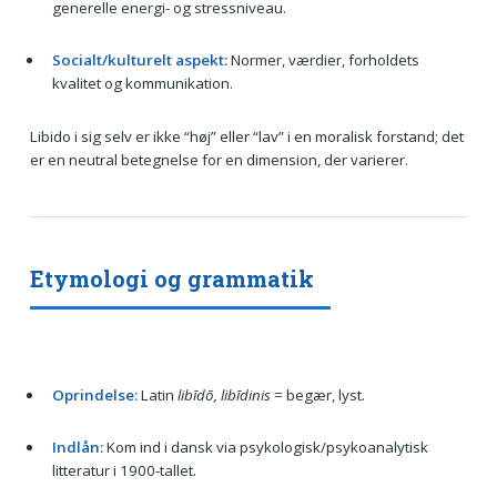
generelle energi- og stressniveau.
Socialt/kulturelt aspekt:
Normer, værdier, forholdets
kvalitet og kommunikation.
Libido i sig selv er ikke “høj” eller “lav” i en moralisk forstand; det
er en neutral betegnelse for en dimension, der varierer.
Etymologi og grammatik
Oprindelse:
Latin
libīdō, libīdinis
= begær, lyst.
Indlån:
Kom ind i dansk via psykologisk/psykoanalytisk
litteratur i 1900-tallet.