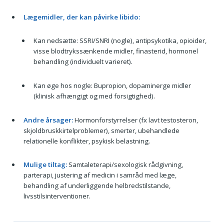
Lægemidler, der kan påvirke libido:
Kan nedsætte: SSRI/SNRI (nogle), antipsykotika, opioider,
visse blodtrykssænkende midler, finasterid, hormonel
behandling (individuelt varieret).
Kan øge hos nogle: Bupropion, dopaminerge midler
(klinisk afhængigt og med forsigtighed).
Andre årsager:
Hormonforstyrrelser (fx lavt testosteron,
skjoldbruskkirtelproblemer), smerter, ubehandlede
relationelle konflikter, psykisk belastning.
Mulige tiltag:
Samtaleterapi/sexologisk rådgivning,
parterapi, justering af medicin i samråd med læge,
behandling af underliggende helbredstilstande,
livsstilsinterventioner.