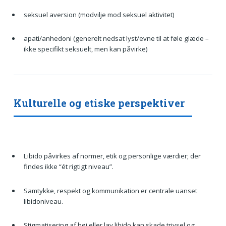
seksuel aversion (modvilje mod seksuel aktivitet)
apati/anhedoni (generelt nedsat lyst/evne til at føle glæde –
ikke specifikt seksuelt, men kan påvirke)
Kulturelle og etiske perspektiver
Libido påvirkes af normer, etik og personlige værdier; der
findes ikke “ét rigtigt niveau”.
Samtykke, respekt og kommunikation er centrale uanset
libidoniveau.
Stigmatisering af høj eller lav libido kan skade trivsel og