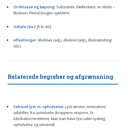
Ordklasse og bøjning:
Substantiv (fælleskøn): en libido –
libidoen. Flertal bruges sjældent.
Udtale (da.):
[liˈbiːdo].
Afledninger:
libidinøs
(adj.),
libidinal
(adj.),
libidoændring
(sb.).
Relaterede begreber og afgrænsning
Seksuel lyst vs. ophidselse:
Lyst (ønske, motivation)
adskilles fra
ophidselse
(kroppens respons, fx
lubrikation/erektion). Man kan have lyst uden tydelig
ophidselse og omvendt.