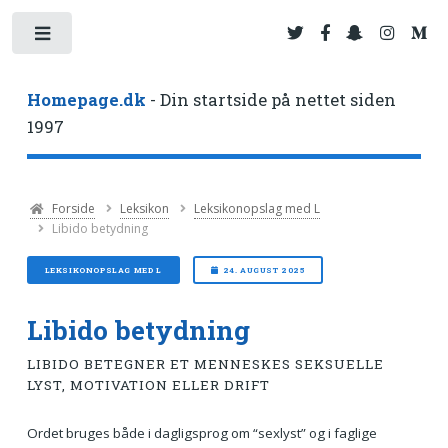
Toggle
Homepage.dk
- Din startside på nettet siden
1997
Forside
Leksikon
Leksikonopslag med L
Libido betydning
LEKSIKONOPSLAG MED L
24. AUGUST 2025
Libido betydning
LIBIDO BETEGNER ET MENNESKES SEKSUELLE
LYST, MOTIVATION ELLER DRIFT
Ordet bruges både i dagligsprog om “sexlyst” og i faglige