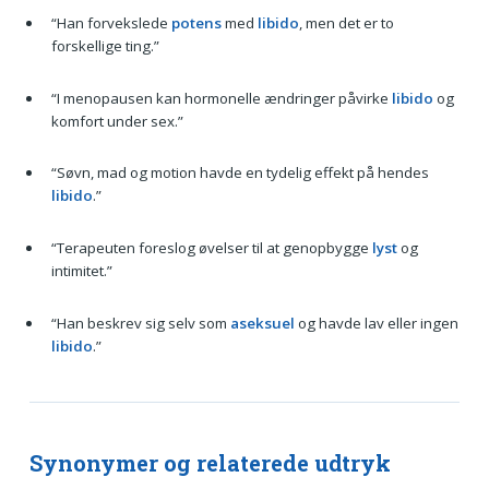
“Han forvekslede
potens
med
libido
, men det er to
forskellige ting.”
“I menopausen kan hormonelle ændringer påvirke
libido
og
komfort under sex.”
“Søvn, mad og motion havde en tydelig effekt på hendes
libido
.”
“Terapeuten foreslog øvelser til at genopbygge
lyst
og
intimitet.”
“Han beskrev sig selv som
aseksuel
og havde lav eller ingen
libido
.”
Synonymer og relaterede udtryk