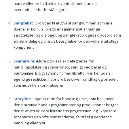
numre eller en fuld tekst, eventuelt med parallel
oversættelse for forståelighed.
Sangtekst
: Ordlyden til et givent sangnummer, som arie,
duet eller kor. En libretto er sammensat af mange
sangtekster og dialoger, og sangtekst bruges i krydsord som
en almindelig og præcis betegnelse for den vokale tekstlige
komponent.
Scenarium
: Ældre og klassisk betegnelse for
handlingsskitse og sceneforløb, særligt ved ballet og
pantomime. Brugt synonymt med libretto i værker uden
egentlige replikker, hvor ord beskriver handling og billeder,
som musikken konkretiserer.
Storyline
: Engelsk term for handlingslinje, som beskriver
den narrative bane. I programnoter og produktioner bruges
den til at strukturere librettoens progression, og i krydsord
accepteres den ofte som moderne, forståelig pendant til
handling eller plot.