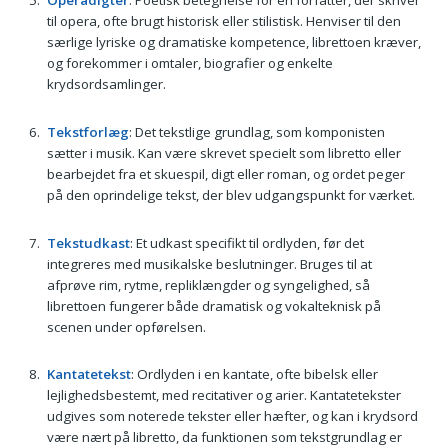
Operadigter
: Poetisk betegnelse for en forfatter, der skriver
til opera, ofte brugt historisk eller stilistisk. Henviser til den
særlige lyriske og dramatiske kompetence, librettoen kræver,
og forekommer i omtaler, biografier og enkelte
krydsordsamlinger.
Tekstforlæg
: Det tekstlige grundlag, som komponisten
sætter i musik. Kan være skrevet specielt som libretto eller
bearbejdet fra et skuespil, digt eller roman, og ordet peger
på den oprindelige tekst, der blev udgangspunkt for værket.
Tekstudkast
: Et udkast specifikt til ordlyden, før det
integreres med musikalske beslutninger. Bruges til at
afprøve rim, rytme, repliklængder og syngelighed, så
librettoen fungerer både dramatisk og vokalteknisk på
scenen under opførelsen.
Kantatetekst
: Ordlyden i en kantate, ofte bibelsk eller
lejlighedsbestemt, med recitativer og arier. Kantatetekster
udgives som noterede tekster eller hæfter, og kan i krydsord
være nært på libretto, da funktionen som tekstgrundlag er