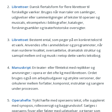
Librettoer
: Dansk flertalsform for flere librettoer til
forskellige værker. Bruges når man taler om samlinger,
udgivelser eller sammenligninger af tekster til operaer og
musicals, eksempelvis i bibliografier, kataloger,
forskningsartikler og teaterhistoriske oversigter.
Librettoet
: Bestemt ental, som peger på en konkret tekst til
et værk. Anvendes ofte i anmeldelser og programnoter, når
man vurderer kvalitet, oversættelse, dramatisk struktur og
samspil mellem ord og musik i netop dette værks tekstbog.
Manuskript
: En teater- eller filmtekst med replikker og
anvisninger; i opera er det ofte lig med librettoen. Ordet
bruges også om arbejdsudgaver og utrykte versioner, der
cirkulerer mellem forfatter, komponist, instruktør og sangere
under processen.
Operahefte
: Trykt hæfte med operaens tekst, ofte suppleret
med synopsis, rolleoversigt og baggrundsstof. Sælges i
operaens foyer eller følger med udgivelser, og tjener som