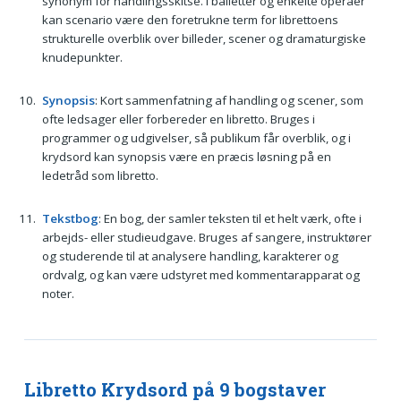
synonym for handlingsskitse. I balletter og enkelte operaer
kan scenario være den foretrukne term for librettoens
strukturelle overblik over billeder, scener og dramaturgiske
knudepunkter.
Synopsis
: Kort sammenfatning af handling og scener, som
ofte ledsager eller forbereder en libretto. Bruges i
programmer og udgivelser, så publikum får overblik, og i
krydsord kan synopsis være en præcis løsning på en
ledetråd som libretto.
Tekstbog
: En bog, der samler teksten til et helt værk, ofte i
arbejds- eller studieudgave. Bruges af sangere, instruktører
og studerende til at analysere handling, karakterer og
ordvalg, og kan være udstyret med kommentarapparat og
noter.
Libretto Krydsord på 9 bogstaver