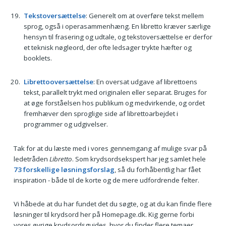
Tekstoversættelse
: Generelt om at overføre tekst mellem
sprog, også i operasammenhæng. En libretto kræver særlige
hensyn til frasering og udtale, og tekstoversættelse er derfor
et teknisk nøgleord, der ofte ledsager trykte hæfter og
booklets.
Librettooversættelse
: En oversat udgave af librettoens
tekst, parallelt trykt med originalen eller separat. Bruges for
at øge forståelsen hos publikum og medvirkende, og ordet
fremhæver den sproglige side af librettoarbejdet i
programmer og udgivelser.
Tak for at du læste med i vores gennemgang af mulige svar på
ledetråden
Libretto
. Som krydsordsekspert har jeg samlet hele
73 forskellige løsningsforslag
, så du forhåbentlig har fået
inspiration - både til de korte og de mere udfordrende felter.
Vi håbede at du har fundet det du søgte, og at du kan finde flere
løsninger til krydsord her på Homepage.dk. Kig gerne forbi
vores øvrige krydsordsguides, hvor du finder flere temaer,