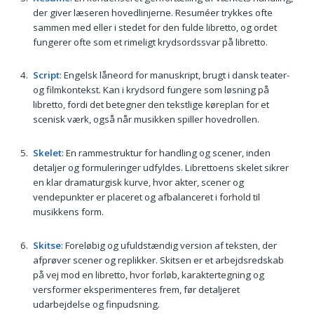
der giver læseren hovedlinjerne. Resuméer trykkes ofte
sammen med eller i stedet for den fulde libretto, og ordet
fungerer ofte som et rimeligt krydsordssvar på libretto.
Script
: Engelsk låneord for manuskript, brugt i dansk teater-
og filmkontekst. Kan i krydsord fungere som løsning på
libretto, fordi det betegner den tekstlige køreplan for et
scenisk værk, også når musikken spiller hovedrollen.
Skelet
: En rammestruktur for handling og scener, inden
detaljer og formuleringer udfyldes. Librettoens skelet sikrer
en klar dramaturgisk kurve, hvor akter, scener og
vendepunkter er placeret og afbalanceret i forhold til
musikkens form.
Skitse
: Foreløbig og ufuldstændig version af teksten, der
afprøver scener og replikker. Skitsen er et arbejdsredskab
på vej mod en libretto, hvor forløb, karaktertegning og
versformer eksperimenteres frem, før detaljeret
udarbejdelse og finpudsning.