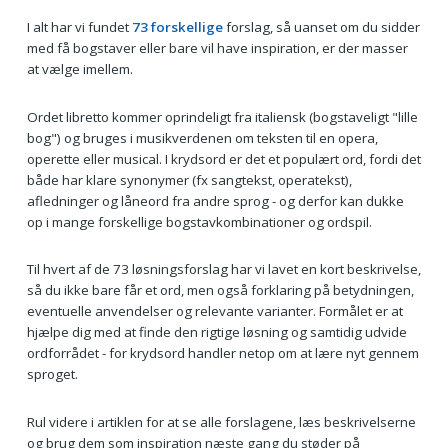
I alt har vi fundet
73 forskellige
forslag, så uanset om du sidder
med få bogstaver eller bare vil have inspiration, er der masser
at vælge imellem.
Ordet libretto kommer oprindeligt fra italiensk (bogstaveligt "lille
bog") og bruges i musikverdenen om teksten til en opera,
operette eller musical. I krydsord er det et populært ord, fordi det
både har klare synonymer (fx sangtekst, operatekst),
afledninger og låneord fra andre sprog - og derfor kan dukke
op i mange forskellige bogstavkombinationer og ordspil.
Til hvert af de 73 løsningsforslag har vi lavet en kort beskrivelse,
så du ikke bare får et ord, men også forklaring på betydningen,
eventuelle anvendelser og relevante varianter. Formålet er at
hjælpe dig med at finde den rigtige løsning og samtidig udvide
ordforrådet - for krydsord handler netop om at lære nyt gennem
sproget.
Rul videre i artiklen for at se alle forslagene, læs beskrivelserne
og brug dem som inspiration næste gang du støder på