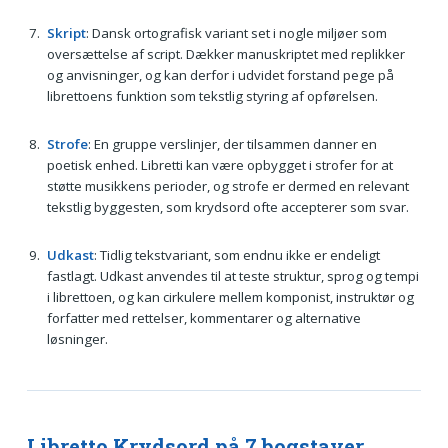
Skript
: Dansk ortografisk variant set i nogle miljøer som
oversættelse af script. Dækker manuskriptet med replikker
og anvisninger, og kan derfor i udvidet forstand pege på
librettoens funktion som tekstlig styring af opførelsen.
Strofe
: En gruppe verslinjer, der tilsammen danner en
poetisk enhed. Libretti kan være opbygget i strofer for at
støtte musikkens perioder, og strofe er dermed en relevant
tekstlig byggesten, som krydsord ofte accepterer som svar.
Udkast
: Tidlig tekstvariant, som endnu ikke er endeligt
fastlagt. Udkast anvendes til at teste struktur, sprog og tempi
i librettoen, og kan cirkulere mellem komponist, instruktør og
forfatter med rettelser, kommentarer og alternative
løsninger.
Libretto Krydsord på 7 bogstaver