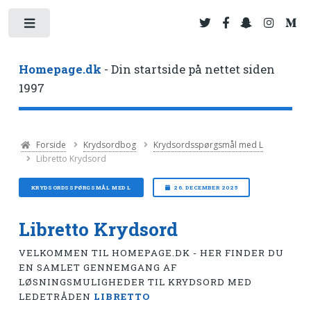
Toggle
Homepage.dk
- Din startside på nettet siden
1997
Forside
Krydsordbog
Krydsordsspørgsmål med L
Libretto Krydsord
KRYDSORDSSPØRGSMÅL MED L
26. DECEMBER 2025
Libretto Krydsord
VELKOMMEN TIL HOMEPAGE.DK - HER FINDER DU
EN SAMLET GENNEMGANG AF
LØSNINGSMULIGHEDER TIL KRYDSORD MED
LEDETRÅDEN
LIBRETTO