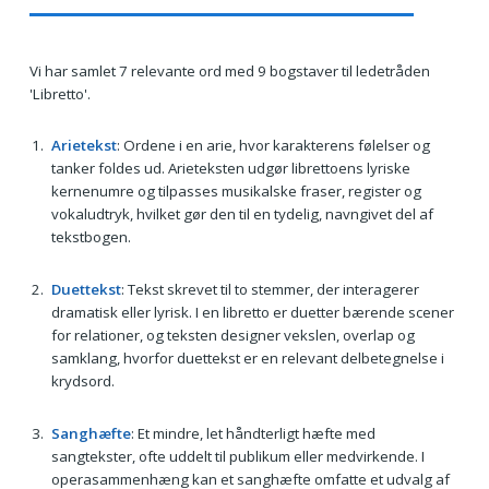
Vi har samlet 7 relevante ord med 9 bogstaver til ledetråden
'Libretto'.
Arietekst
: Ordene i en arie, hvor karakterens følelser og
tanker foldes ud. Arieteksten udgør librettoens lyriske
kernenumre og tilpasses musikalske fraser, register og
vokaludtryk, hvilket gør den til en tydelig, navngivet del af
tekstbogen.
Duettekst
: Tekst skrevet til to stemmer, der interagerer
dramatisk eller lyrisk. I en libretto er duetter bærende scener
for relationer, og teksten designer vekslen, overlap og
samklang, hvorfor duettekst er en relevant delbetegnelse i
krydsord.
Sanghæfte
: Et mindre, let håndterligt hæfte med
sangtekster, ofte uddelt til publikum eller medvirkende. I
operasammenhæng kan et sanghæfte omfatte et udvalg af