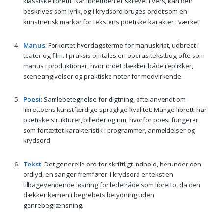
klassiske libretti. Når librettoen er skrevet i vers, kan den
beskrives som lyrik, og i krydsord bruges ordet som en
kunstnerisk markør for tekstens poetiske karakter i værket.
Manus
: Forkortet hverdagsterme for manuskript, udbredt i
teater og film. I praksis omtales en operas tekstbog ofte som
manus i produktioner, hvor ordet dækker både replikker,
sceneangivelser og praktiske noter for medvirkende.
Poesi
: Samlebetegnelse for digtning, ofte anvendt om
librettoens kunstfærdige sproglige kvalitet. Mange libretti har
poetiske strukturer, billeder og rim, hvorfor poesi fungerer
som fortættet karakteristik i programmer, anmeldelser og
krydsord.
Tekst
: Det generelle ord for skriftligt indhold, herunder den
ordlyd, en sanger fremfører. I krydsord er tekst en
tilbagevendende løsning for ledetråde som libretto, da den
dækker kernen i begrebets betydning uden
genrebegrænsning.