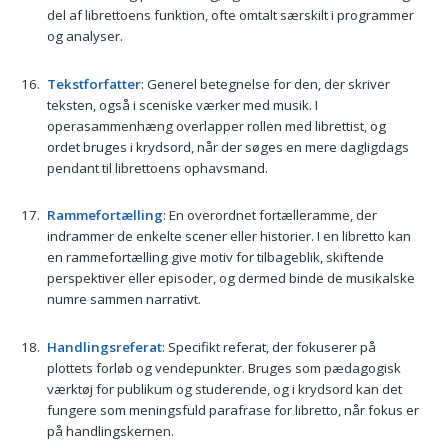
del af librettoens funktion, ofte omtalt særskilt i programmer
og analyser.
Tekstforfatter
: Generel betegnelse for den, der skriver
teksten, også i sceniske værker med musik. I
operasammenhæng overlapper rollen med librettist, og
ordet bruges i krydsord, når der søges en mere dagligdags
pendant til librettoens ophavsmand.
Rammefortælling
: En overordnet fortælleramme, der
indrammer de enkelte scener eller historier. I en libretto kan
en rammefortælling give motiv for tilbageblik, skiftende
perspektiver eller episoder, og dermed binde de musikalske
numre sammen narrativt.
Handlingsreferat
: Specifikt referat, der fokuserer på
plottets forløb og vendepunkter. Bruges som pædagogisk
værktøj for publikum og studerende, og i krydsord kan det
fungere som meningsfuld parafrase for libretto, når fokus er
på handlingskernen.