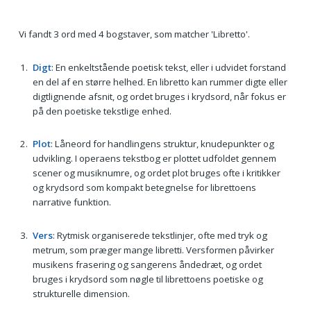
Vi fandt 3 ord med 4 bogstaver, som matcher 'Libretto'.
Digt
: En enkeltstående poetisk tekst, eller i udvidet forstand
en del af en større helhed. En libretto kan rummer digte eller
digtlignende afsnit, og ordet bruges i krydsord, når fokus er
på den poetiske tekstlige enhed.
Plot
: Låneord for handlingens struktur, knudepunkter og
udvikling. I operaens tekstbog er plottet udfoldet gennem
scener og musiknumre, og ordet plot bruges ofte i kritikker
og krydsord som kompakt betegnelse for librettoens
narrative funktion.
Vers
: Rytmisk organiserede tekstlinjer, ofte med tryk og
metrum, som præger mange libretti. Versformen påvirker
musikens frasering og sangerens åndedræt, og ordet
bruges i krydsord som nøgle til librettoens poetiske og
strukturelle dimension.