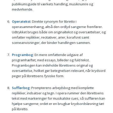
publikumsguide til værkets handling, musiknumre og
medvirkende.
Operatekst
: Direkte synonym for libretto i
operasammenhæng, altså den ordlyd sangerne fremfører.
Udtrykket bruges både om originaltekst og oversættelser, og
omfatter replikker, recitativer, arier, korafsnit samt
sceneanvisninger, der binder handlingen sammen.
Programbog
: En mere omfattende udgave af
programhæftet, med essays, billeder og fuld tekst.
Programbogen kan indeholde librettoens original og
oversættelse, hvilket gør betegnelsen relevant, når krydsord
peger på librettoens fysiske form.
Sufflørbog
: Prompterens arbejdsbog med komplette
replikker, indsatser og tegn. I opera rummer den librettoens
tekst med markeringer for musikalske cues, så suffløren kan
hjælpe sangerne; ordet er en brugbar krydsordsløsning tæt
på libretto.