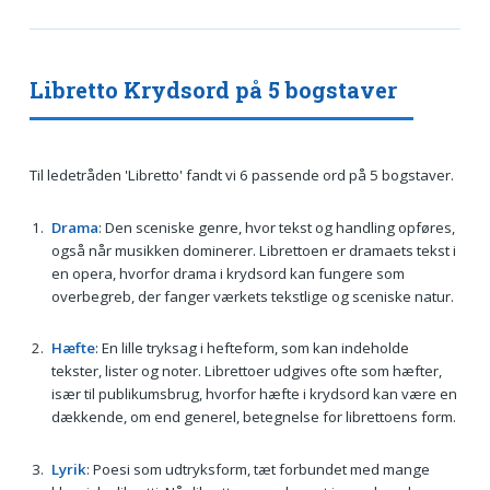
Libretto Krydsord på 5 bogstaver
Til ledetråden 'Libretto' fandt vi 6 passende ord på 5 bogstaver.
Drama
: Den sceniske genre, hvor tekst og handling opføres,
også når musikken dominerer. Librettoen er dramaets tekst i
en opera, hvorfor drama i krydsord kan fungere som
overbegreb, der fanger værkets tekstlige og sceniske natur.
Hæfte
: En lille tryksag i hefteform, som kan indeholde
tekster, lister og noter. Librettoer udgives ofte som hæfter,
især til publikumsbrug, hvorfor hæfte i krydsord kan være en
dækkende, om end generel, betegnelse for librettoens form.
Lyrik
: Poesi som udtryksform, tæt forbundet med mange