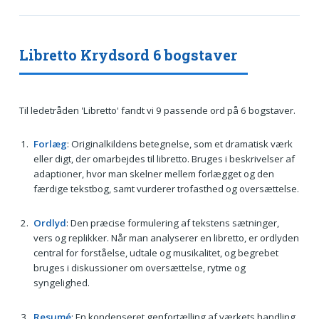
Libretto Krydsord 6 bogstaver
Til ledetråden 'Libretto' fandt vi 9 passende ord på 6 bogstaver.
Forlæg
: Originalkildens betegnelse, som et dramatisk værk
eller digt, der omarbejdes til libretto. Bruges i beskrivelser af
adaptioner, hvor man skelner mellem forlægget og den
færdige tekstbog, samt vurderer trofasthed og oversættelse.
Ordlyd
: Den præcise formulering af tekstens sætninger,
vers og replikker. Når man analyserer en libretto, er ordlyden
central for forståelse, udtale og musikalitet, og begrebet
bruges i diskussioner om oversættelse, rytme og
syngelighed.
Resumé
: En kondenseret genfortælling af værkets handling,