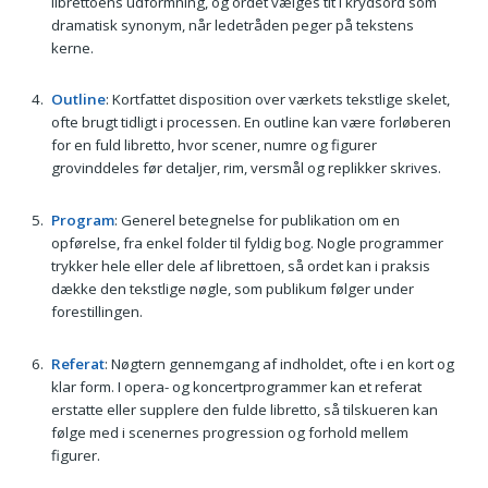
librettoens udformning, og ordet vælges tit i krydsord som
dramatisk synonym, når ledetråden peger på tekstens
kerne.
Outline
: Kortfattet disposition over værkets tekstlige skelet,
ofte brugt tidligt i processen. En outline kan være forløberen
for en fuld libretto, hvor scener, numre og figurer
grovinddeles før detaljer, rim, versmål og replikker skrives.
Program
: Generel betegnelse for publikation om en
opførelse, fra enkel folder til fyldig bog. Nogle programmer
trykker hele eller dele af librettoen, så ordet kan i praksis
dække den tekstlige nøgle, som publikum følger under
forestillingen.
Referat
: Nøgtern gennemgang af indholdet, ofte i en kort og
klar form. I opera- og koncertprogrammer kan et referat
erstatte eller supplere den fulde libretto, så tilskueren kan
følge med i scenernes progression og forhold mellem
figurer.