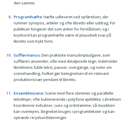
den samme.
Programhæfte
: Hæfte udleveret ved opførelsen, der
rummer synopsis, artikler og ofte libretto eller uddrag. For
publikum fungerer det som anker for forståelsen, og i
krydsord kan programhæfte være et plausibelt svar på
libretto som trykt form.
Sufflørmanus
: Den praktiske manuskriptudgave, som
suffløren anvender, ofte med detaljerede tegn. Indeholder
librettoens fulde tekst, pauser, overgange, og noter om
scenehandling, hvilket gør betegnelsen til en relevant
produktionsnær pendant til libretto.
Ensemblescene
: Scene med flere stemmer og parallelle
tekstlinjer, ofte kulminerende i polyfone øjeblikke. Librettoen
koordinerer indsatser, cues og ordstrømme, så musikken
kan overlejres. Begrebet bruges i programtekster og kan
optræde i krydsordsløsninger.