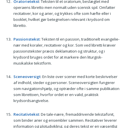
Oratorietekst
: Teksten til et oratorium, beslægtet med
operaens libretto men normalt uden scenisk spil. Omfatter
recitativer, kor og arier, og trykkes ofte som hæfte eller i
booklet, hvilket gør betegnelsen relevant i krydsord om
libretto.
Passionstekst
: Teksten til en passion, traditionelt evangelie-
nær med koraler, recitativer og kor. Som ved libretti kræver
passionstekster præcis deklamation og struktur, og i
krydsord bruges ordet for at markere den liturgisk-
musikalske tekstform.
Sceneoversigt
: En liste over scener med korte beskrivelser
af indhold, steder og personer. Sceneoversigten fungerer
som navigationshjælp, og optræder ofte i samme publikation
som librettoen, hvorfor ordet er en valid, praktisk
krydsordsangivelse.
Recitativtekst
: De tale-nære, fremaddrivende tekstafsnit,
som binder arier og ensembler sammen. Recitativer leverer
information og plotudvikling, og deres tekst er en væsentlig