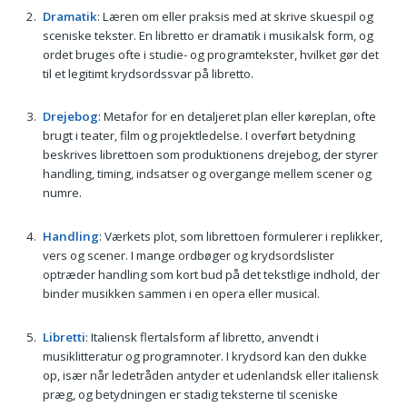
Dramatik
: Læren om eller praksis med at skrive skuespil og
sceniske tekster. En libretto er dramatik i musikalsk form, og
ordet bruges ofte i studie- og programtekster, hvilket gør det
til et legitimt krydsordssvar på libretto.
Drejebog
: Metafor for en detaljeret plan eller køreplan, ofte
brugt i teater, film og projektledelse. I overført betydning
beskrives librettoen som produktionens drejebog, der styrer
handling, timing, indsatser og overgange mellem scener og
numre.
Handling
: Værkets plot, som librettoen formulerer i replikker,
vers og scener. I mange ordbøger og krydsordslister
optræder handling som kort bud på det tekstlige indhold, der
binder musikken sammen i en opera eller musical.
Libretti
: Italiensk flertalsform af libretto, anvendt i
musiklitteratur og programnoter. I krydsord kan den dukke
op, især når ledetråden antyder et udenlandsk eller italiensk
præg, og betydningen er stadig teksterne til sceniske