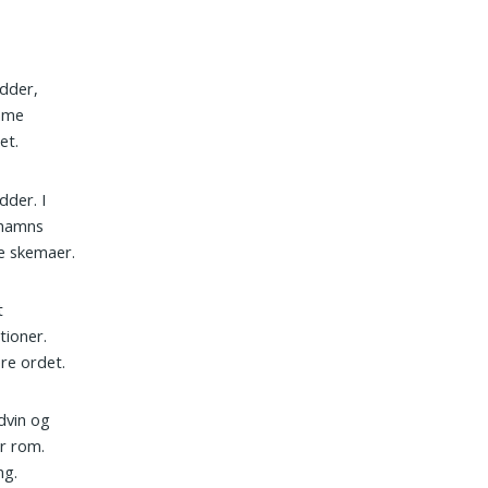
ødder,
emme
et.
dder. I
shamns
e skemaer.
t
tioner.
ere ordet.
dvin og
er rom.
ng.