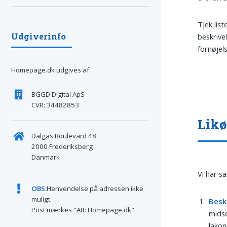
Tjek lis
Udgiverinfo
beskrive
fornøjel
Homepage.dk udgives af:
BGGD Digital ApS
CVR: 34482853
Likø
Dalgas Boulevard 48
2000 Frederiksberg
Danmark
Vi har s
OBS:
Henvendelse på adressen ikke
muligt.
Besk
Post mærkes "Att: Homepage.dk"
midso
lakon