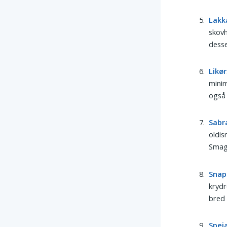
Lakk
skovh
desse
Likør
minim
også 
Sabr
oldis
Smage
Snap
krydr
bred 
Spej