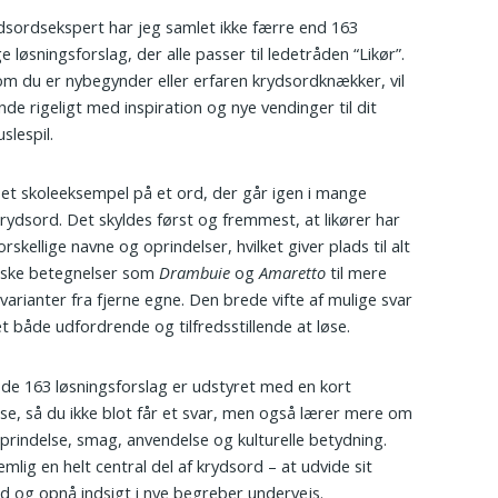
sordsekspert har jeg samlet ikke færre end 163
ge løsningsforslag, der alle passer til ledetråden “Likør”.
m du er nybegynder eller erfaren krydsordknækker, vil
nde rigeligt med inspiration og nye vendinger til dit
slespil.
er et skoleeksempel på et ord, der går igen i mange
rydsord. Det skyldes først og fremmest, at likører har
skellige navne og oprindelser, hvilket giver plads til alt
siske betegnelser som
Drambuie
og
Amaretto
til mere
varianter fra fjerne egne. Den brede vifte af mulige svar
t både udfordrende og tilfredsstillende at løse.
 de 163 løsningsforslag er udstyret med en kort
lse, så du ikke blot får et svar, men også lærer mere om
prindelse, smag, anvendelse og kulturelle betydning.
emlig en helt central del af krydsord – at udvide sit
d og opnå indsigt i nye begreber undervejs.