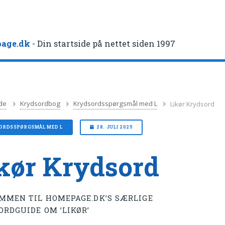
age.dk
- Din startside på nettet siden 1997
de
Krydsordbog
Krydsordsspørgsmål med L
Likør Krydsord
ORDSSPØRGSMÅL MED L
28. JULI 2025
kør Krydsord
MMEN TIL HOMEPAGE.DK’S SÆRLIGE
ORDGUIDE OM ’LIKØR’