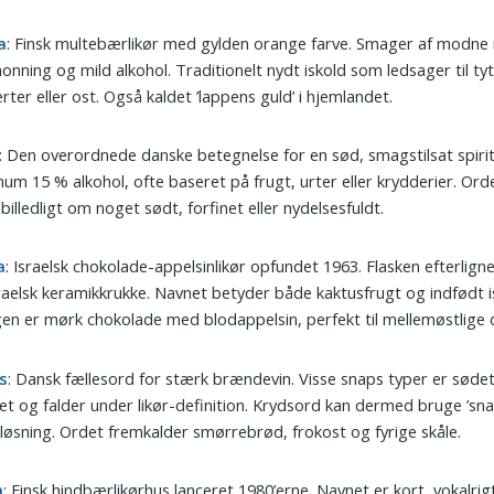
a
: Finsk multebærlikør med gylden orange farve. Smager af modne
onning og mild alkohol. Traditionelt nydt iskold som ledsager til t
rter eller ost. Også kaldet ’lappens guld’ i hjemlandet.
: Den overordnede danske betegnelse for en sød, smagstilsat spir
um 15 % alkohol, ofte baseret på frugt, urter eller krydderier. Or
billedligt om noget sødt, forfinet eller nydelsesfuldt.
a
: Israelsk chokolade-appelsinlikør opfundet 1963. Flasken efterlign
raelsk keramikkrukke. Navnet betyder både kaktusfrugt og indfødt i
n er mørk chokolade med blodappelsin, perfekt til mellemøstlige 
s
: Dansk fællesord for stærk brændevin. Visse snaps typer er søde
et og falder under likør-definition. Krydsord kan dermed bruge ’sn
løsning. Ordet fremkalder smørrebrød, frokost og fyrige skåle.
a
: Finsk hindbærlikørhus lanceret 1980’erne. Navnet er kort, vokalrig