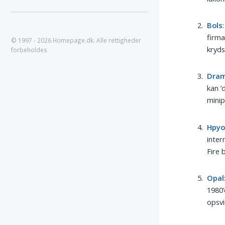
Bols
firma
© 1997 - 2026 Homepage.dk. Alle rettigheder
kryds
forbeholdes
Dra
kan ’
minip
Hpy
inter
Fire 
Opal
1980’
opsvi