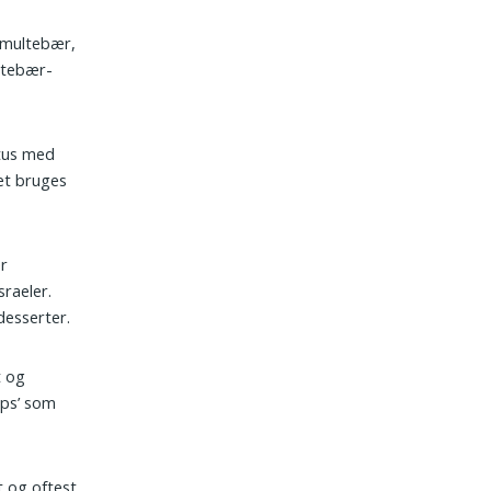
 multebær,
yttebær-
itus med
det bruges
er
sraeler.
desserter.
t og
aps’ som
t og oftest