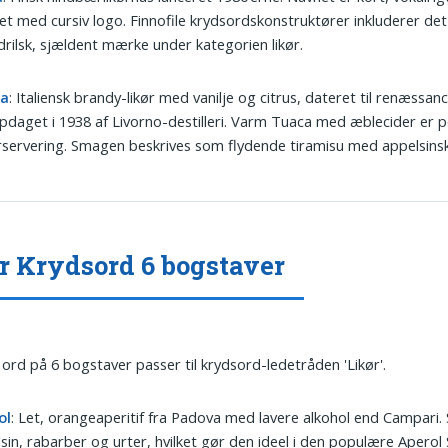
et med cursiv logo. Finnofile krydsordskonstruktører inkluderer de
rilsk, sjældent mærke under kategorien likør.
ca
: Italiensk brandy-likør med vanilje og citrus, dateret til renæssan
daget i 1938 af Livorno-destilleri. Varm Tuaca med æblecider er 
rservering. Smagen beskrives som flydende tiramisu med appelsinsk
r Krydsord 6 bogstaver
 ord på 6 bogstaver passer til krydsord-ledetråden 'Likør'.
ol
: Let, orangeaperitif fra Padova med lavere alkohol end Campari.
sin, rabarber og urter, hvilket gør den ideel i den populære Aperol 