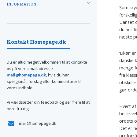
INFORMATION
Som kryd
forskelli
Uanset o
du her fi
næste pu
Kontakt Homepage.dk
’Likør’ 
danske k
Du er altid meget velkommen til at kontakte
mange for
os på vores mailadresse
fra klas
mail@homepage.dk
, hvis du har
spørgsmål, forslag eller kommentarer til
obskure 
vores indhold.
gør orde
Vi værdsætter din feedback og ser frem til at
Hvert af
høre fra dig!
beskrive
ordets o
mail@homepage.dk
Det er n
ordforrå