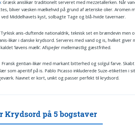
o
: Græsk anislikør traditionelt serveret med mezzetallerken. Når va
ttes, bliver væsken mælkehvid på grund af æteriske olier. Aromen 
r ved Middelhavets kyst, solbagte Tage og blå-hvide tavernaer.
: Tyrkisk anis-duftende nationaldrik, teknisk set en brændevin men 
nis-likør i danske krydsord. Serveres med vand og is, hvilket giver
 kaldet ’løvens mælk’. Afspejler mellemøstlig gæstfrihed.
: Fransk gentian-likør med markant bitterhed og solgul farve. Skabt
ær som aperitif på is. Pablo Picasso inkluderede Suze-etiketten i si
geværk. Navnet er kort, unikt og passer perfekt til krydsord.
r Krydsord på 5 bogstaver