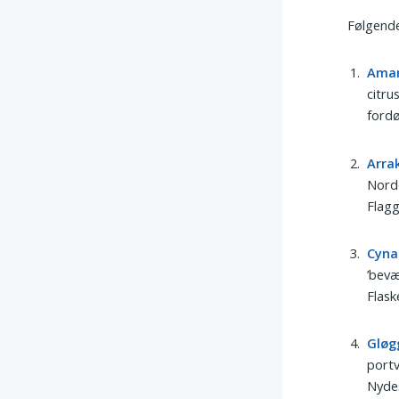
Følgende
Ama
citru
fordø
Arra
Norde
Flagg
Cyna
’bevæ
Flask
Gløg
portv
Nydes