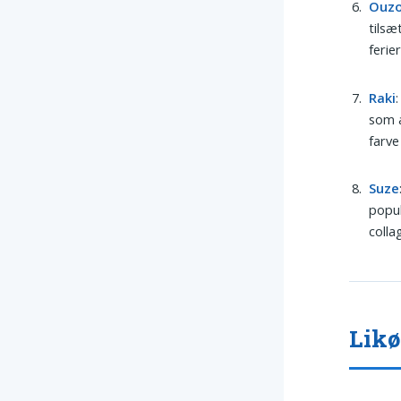
Ouz
tilsæ
ferie
Raki
som a
farve
Suze
popul
colla
Likø