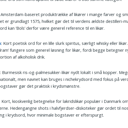
: Amsterdam-baseret produktrække af likører i mange farver og sm
et er grundlagt 1575, hvilket gør det til verdens ældste destilleri-m
ord kan ’Bols’ derfor være generel reference til en likør.
m
: Kort poetisk ord for en lille slurk spiritus, særligt whisky eller likør
dram’ fungere som generel løsning for likør, fordi begge betegner n
ortion af alkoholisk drik.
o
: Burmesisk ris-og-palmesukker-likør nydt lokalt i små kopper. Me
nationalt, men navnet kan bruges i nichekrydsord med fokus på ver
bogstaver gør det praktisk i krydsmønstre.
: Kort, kioskvenlig betegnelse for lakridslikør populær i Danmark o
erne. Hedengangne shots i halvfjerdser-diskoteker gør ordet til nos
ng i krydsord, hvor minimale bogstaver er efterspurgt.