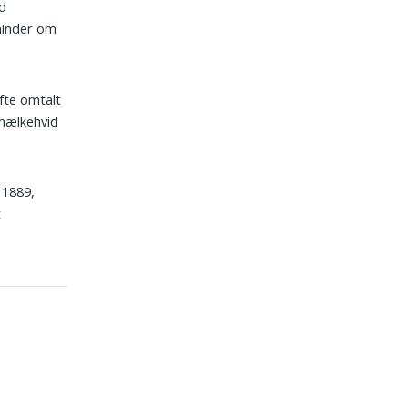
nd
minder om
ofte omtalt
 mælkehvid
 1889,
t