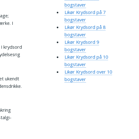
bogstaver
Likør Krydsord på 7
age;
bogstaver
ærke. I
Likør Krydsord på 8
bogstaver
Likør Krydsord 9
. I krydsord
bogstaver
ydelsesrig
Likør Krydsord på 10
bogstaver
Likør Krydsord over 10
get ukendt
bogstaver
densdrikke.
mkring
talgi-