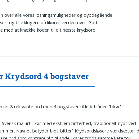
ten over alle vores løsningsmuligheder og dybdegående
lser, og bliv klogere på likører verden over. God
se med at knække koden til dit næste krydsord!
r Krydsord 4 bogstaver
amlet 8 relevante ord med 4 bogstaver til ledetråden 'Likør'.
: Svensk malurt-likør med ekstrem bitterhed, traditionelt nydt ved
mmer. Navnet betyder blot ’bitter’. Krydsordsløsere værdsætter det
iske ord som kontrapunkt til søde likører trods samme kategori.