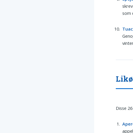
skrev
som d
Tua
Genop
vinte
Likø
Disse 26
Aper
appel