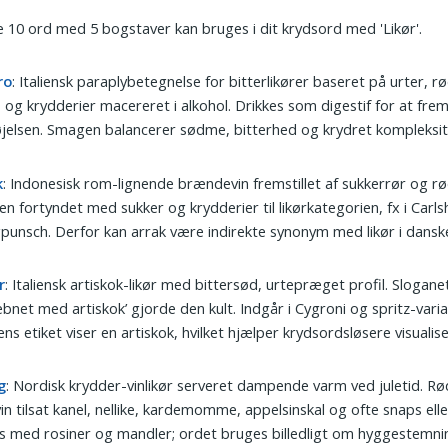
 10 ord med 5 bogstaver kan bruges i dit krydsord med 'Likør'.
ro
: Italiensk paraplybetegnelse for bitterlikører baseret på urter, r
s og krydderier macereret i alkohol. Drikkes som digestif for at fr
jelsen. Smagen balancerer sødme, bitterhed og krydret kompleksit
k
: Indonesisk rom-lignende brændevin fremstillet af sukkerrør og rø
n fortyndet med sukker og krydderier til likørkategorien, fx i Carl
punsch. Derfor kan arrak være indirekte synonym med likør i dansk
r
: Italiensk artiskok-likør med bittersød, urtepræget profil. Slogane
bnet med artiskok’ gjorde den kult. Indgår i Cygroni og spritz-varia
ens etiket viser en artiskok, hvilket hjælper krydsordsløsere visualis
g
: Nordisk krydder-vinlikør serveret dampende varm ved juletid. Rø
in tilsat kanel, nellike, kardemomme, appelsinskal og ofte snaps ell
 med rosiner og mandler; ordet bruges billedligt om hyggestemni