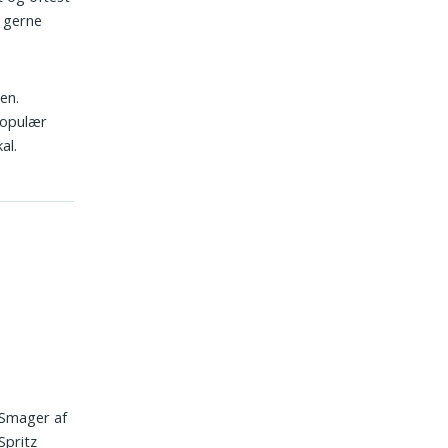
t gerne
cen.
populær
al.
 Smager af
Spritz