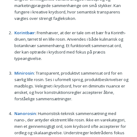
marketingprægede sammenhænge om små stykker. Kan
fungere i kreative krydsord, hvor semantisk transparens
vægtes over strengt fagleksikon.
Korintbær
: Fremhæver, at der er tale om et bær fra Korinth-
druen, tørret til en lille rosin. Anvendes i både kulinarisk og
botaniknær sammenhæng. Et funktionelt sammensat ord,
der kan optræde i krydsord med fokus på præcis
typeangivelse.
Minirosin
: Transparent, produktivt sammensat ord for en
særlig lille rosin. Ses i uformelt sprog, produktbeskrivelser og
madblogs. Velegnet i krydsord, hvor en diminutiv nuance er
ønsket, og hvor konstruktionsregler accepterer åbne,
forståelige sammensætninger.
Nanorosin
: Humoristisk-teknisk sammensætning med
nano-, der antyder ekstremt lille rosin. Ikke en varekategori,
men et gennemsigtigt ord, som krydsord ofte accepterer for
ordleg og skalaangivelse. Understreger ledetrådens fokus