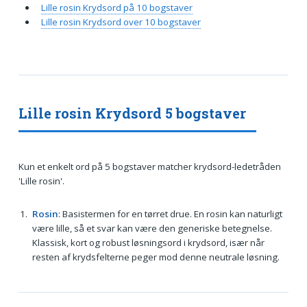
Lille rosin Krydsord på 10 bogstaver
Lille rosin Krydsord over 10 bogstaver
Lille rosin Krydsord 5 bogstaver
Kun et enkelt ord på 5 bogstaver matcher krydsord-ledetråden
'Lille rosin'.
Rosin
: Basistermen for en tørret drue. En rosin kan naturligt
være lille, så et svar kan være den generiske betegnelse.
Klassisk, kort og robust løsningsord i krydsord, især når
resten af krydsfelterne peger mod denne neutrale løsning.