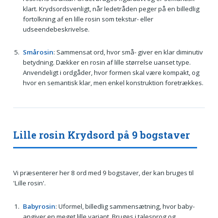
klart. Krydsordsvenligt, når ledetråden peger på en billedlig
fortolkning af en lille rosin som tekstur- eller
udseendebeskrivelse.
Smårosin
: Sammensat ord, hvor små- giver en klar diminutiv
betydning. Dækker en rosin af lille størrelse uanset type.
Anvendeligt i ordgåder, hvor formen skal være kompakt, og
hvor en semantisk klar, men enkel konstruktion foretrækkes.
Lille rosin Krydsord på 9 bogstaver
Vi præsenterer her 8 ord med 9 bogstaver, der kan bruges til
'Lille rosin'.
Babyrosin
: Uformel, billedlig sammensætning, hvor baby-
angiver en meget lille variant. Bruges i talesprog og