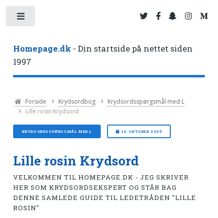
Toggle
Homepage.dk
- Din startside på nettet siden
1997
Forside
Krydsordbog
Krydsordsspørgsmål med L
Lille rosin Krydsord
KRYDSORDSSPØRGSMÅL MED L
10. OKTOBER 2025
Lille rosin Krydsord
VELKOMMEN TIL HOMEPAGE.DK - JEG SKRIVER
HER SOM KRYDSORDSEKSPERT OG STÅR BAG
DENNE SAMLEDE GUIDE TIL LEDETRÅDEN "LILLE
ROSIN"