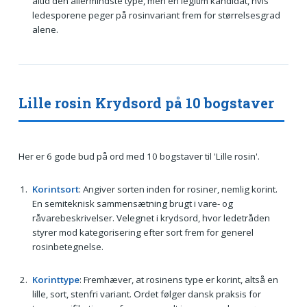
altid den allermindste type, men en legitim kandidat, hvis
ledesporene peger på rosinvariant frem for størrelsesgrad
alene.
Lille rosin Krydsord på 10 bogstaver
Her er 6 gode bud på ord med 10 bogstaver til 'Lille rosin'.
Korintsort
: Angiver sorten inden for rosiner, nemlig korint.
En semiteknisk sammensætning brugt i vare- og
råvarebeskrivelser. Velegnet i krydsord, hvor ledetråden
styrer mod kategorisering efter sort frem for generel
rosinbetegnelse.
Korinttype
: Fremhæver, at rosinens type er korint, altså en
lille, sort, stenfri variant. Ordet følger dansk praksis for