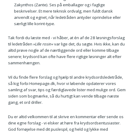
Zakynthos (Zante). Ses på emballager og i faglige
beskrivelser. Et mere teknisk ordvalg, men fuldt dansk
anvendt og egnet, når ledetråden antyder oprindelse eller
særligt lille korint-type.
Tak fordi du læste med - vi håber, at én af de 28 løsningsforslag
til ledetråden
»Lille rosin«
var lige det, du søgte. Hvis ikke, kan du
altid prøve nogle af de nærtliggende ord eller komme tilbage
senere; krydsord kan ofte have flere rigtige løsninger alt efter
sammenhængen.
Vil du finde flere forslag og hjælp til andre krydsordsledetråde,
så kig forbi Homepage.dk, hvor vi løbende opdaterer vores
samling af svar, tips og færdiglavede lister med mulige ord. Gem
siden som bogmærke, så du hurtigt kan vende tilbage næste
gang, et ord driller.
Du er altid velkommen til at skrive en kommentar eller sende os
dine egne forslag - vi elsker at høre fra krydsordsentusiaster.
God fornøjelse med dit puslespil, og held og lykke med