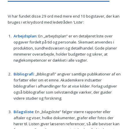
Vi har fundet disse 29 ord med mere end 10 bogstaver, der kan
bruges i et krydsord med ledetråden 'Liste':
Arbejdsplan
: En „arbejdsplan” er en detaljeret liste over
opgaver fordelt på tid og personale. Skemaet anvendes i
produktion, sundhedsvæsen og detailhandel. Gode planer
minimerer overarbejde, holder budgetter og sikrer, at
nøglekompetencer er dækket i alle vagter.
Bibliografi
: „Bibliografi” angiver samtlige publikationer af en
forfatter eller om et emne. Akademikere indsætter
bibliografier i afhandlinger for at vise kilder. Forlag udgiver
også bibliografier som selvstændige værker, der guider
videre studier og forskning.
Bilagsliste
: En „bilagsliste” følger større rapporter eller
aftaler og viser, hvilke dokumenter, grafer eller fotos der
hører til. Listen giver læseren referencer, så alle beviser kan