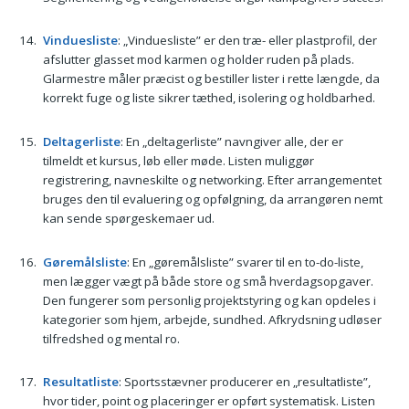
Vinduesliste
: „Vinduesliste” er den træ- eller plastprofil, der
afslutter glasset mod karmen og holder ruden på plads.
Glarmestre måler præcist og bestiller lister i rette længde, da
korrekt fuge og liste sikrer tæthed, isolering og holdbarhed.
Deltagerliste
: En „deltagerliste” navngiver alle, der er
tilmeldt et kursus, løb eller møde. Listen muliggør
registrering, navneskilte og networking. Efter arrangementet
bruges den til evaluering og opfølgning, da arrangøren nemt
kan sende spørgeskemaer ud.
Gøremålsliste
: En „gøremålsliste” svarer til en to-do-liste,
men lægger vægt på både store og små hverdagsopgaver.
Den fungerer som personlig projektstyring og kan opdeles i
kategorier som hjem, arbejde, sundhed. Afkrydsning udløser
tilfredshed og mental ro.
Resultatliste
: Sportsstævner producerer en „resultatliste”,
hvor tider, point og placeringer er opført systematisk. Listen