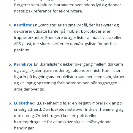
fungerer som kulturel barometer over tidens lyd og danner
nostalgisk reference for ældre lyttere.
Kantliste
: En „kantliste” er en smal profil, der beskytter og
dekorerer udsatte kanter på møbler, bordplader eller
trappeforkanter. Snedkere bruger lister af massivt træ eller
ABS-plast, der skæres efter en opmålingsliste for perfekt
pasform.
Karmliste
: En „karmliste” dækker overgang mellem dørkarm
og væg, skjuler ujævnheder og fuldender finish. Karmlisten
figurér på bygningsmaterialelisten sammen med søm, skruer
og kit. Rigtig opsætning forhindrer revner, når bygningen
arbejder over tid.
Luskethed
: „Luskethed” tilføjer en negativ moralisk klang til
snedig adfærd. Den lusketes liste over tricks er hemmelig og
ofte uærlig. Ordet bruges i krimier, politik eller
børneopdragelse for at beskrive skjult, småsnydende
handlinger.