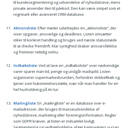
til kundesegmentering og udsendelse af nyhedsbreve, mens
private anvender den til julekort. Den kan være simpel som et
regneark eller avanceret CRM-database.
Aktionsliste
: Efter møder udarbejdes en „aktionsliste”, der
viser opgaver, ansvarlige og deadlines. Listen omsætter
idéer til konkret handling og bruges ved næste statusmøde
til at checke fremdrift. Klar synlighed skaber ansvarsfølelse
og fremmer rettidig omhu.
Indkøbsliste
: Ved at lave en „indkøbsliste” over nødvendige
varer sparer man tid, penge og undgår madspild. Listen
organiserer supermarkedsrunden, forhindrer dobbeltkøb og
tjener som hukommelsesstøtte, især når man handler for en
hel husholdning på én tur.
Mailingliste
: En „mailingliste” er en database over e-
mailadresser, der bruges til masseudsendelse af
nyhedsbreve, marketing eller foreningsinformation. Regler
som GDPR kræver, at listen er indsamlet lovligt.
Segmentering og vedligeholdelse afgør kampagners succes.