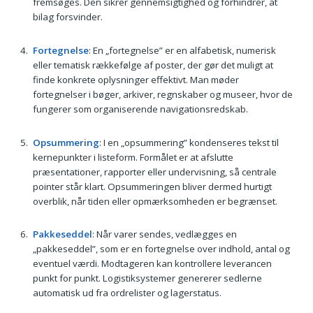
fremsøges. Den sikrer gennemsigtighed og forhindrer, at
bilag forsvinder.
Fortegnelse
: En „fortegnelse” er en alfabetisk, numerisk
eller tematisk rækkefølge af poster, der gør det muligt at
finde konkrete oplysninger effektivt. Man møder
fortegnelser i bøger, arkiver, regnskaber og museer, hvor de
fungerer som organiserende navigationsredskab.
Opsummering
: I en „opsummering” kondenseres tekst til
kernepunkter i listeform. Formålet er at afslutte
præsentationer, rapporter eller undervisning, så centrale
pointer står klart. Opsummeringen bliver dermed hurtigt
overblik, når tiden eller opmærksomheden er begrænset.
Pakkeseddel
: Når varer sendes, vedlægges en
„pakkeseddel”, som er en fortegnelse over indhold, antal og
eventuel værdi. Modtageren kan kontrollere leverancen
punkt for punkt. Logistiksystemer genererer sedlerne
automatisk ud fra ordrelister og lagerstatus.