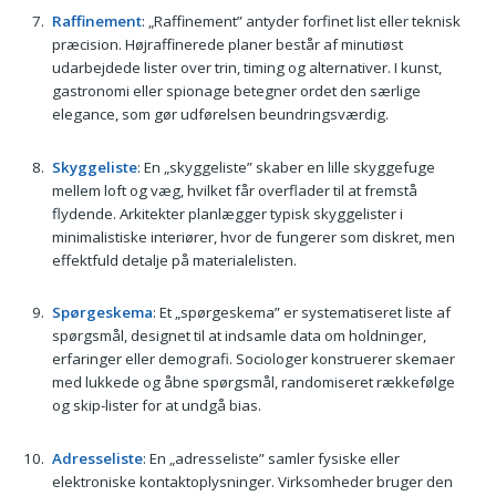
Raffinement
: „Raffinement” antyder forfinet list eller teknisk
præcision. Højraffinerede planer består af minutiøst
udarbejdede lister over trin, timing og alternativer. I kunst,
gastronomi eller spionage betegner ordet den særlige
elegance, som gør udførelsen beundringsværdig.
Skyggeliste
: En „skyggeliste” skaber en lille skyggefuge
mellem loft og væg, hvilket får overflader til at fremstå
flydende. Arkitekter planlægger typisk skyggelister i
minimalistiske interiører, hvor de fungerer som diskret, men
effektfuld detalje på materialelisten.
Spørgeskema
: Et „spørgeskema” er systematiseret liste af
spørgsmål, designet til at indsamle data om holdninger,
erfaringer eller demografi. Sociologer konstruerer skemaer
med lukkede og åbne spørgsmål, randomiseret rækkefølge
og skip-lister for at undgå bias.
Adresseliste
: En „adresseliste” samler fysiske eller
elektroniske kontaktoplysninger. Virksomheder bruger den