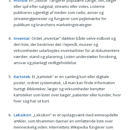
Hitliste
: En „hitliste” rangerer populære sange, film, bøger
eller spil efter salgstal, streams eller votes. Listerne
publiceres ugentligt af medier som radio, aviser og
streamingtjenester og fungerer som pejlemærke for
publikum og branchens marketingstrategier.
Inventar
: Ordet „inventar” dækker både selve indboet og
den liste, der beskriver det. I lejemål, museer og
virksomheder udarbejdes inventarlister for at dokumentere
værdier, stand og placering. Listen understøtter forsikring,
ansvar og planlagt vedligeholdelse.
Kartotek
: Et „kartotek” er en samling kort eller digitale
poster, ordnet systematisk, så man kan finde information
hurtigt. Biblioteker, læger og virksomheder benytter
kartoteker som lister over bøger, patienter eller kunder, hvor
hver sag har sit kort.
Leksikon
: „Leksikon” er et opslagsværk med emneopdelte
artikler, som tilsammen danner en omfattende liste over
menneskelig viden. Internettets Wikipedia fungerer som