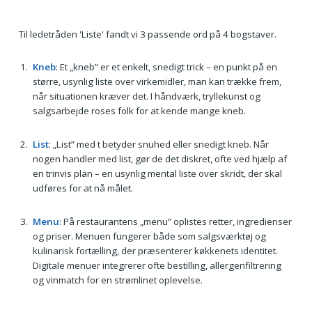
Til ledetråden 'Liste' fandt vi 3 passende ord på 4 bogstaver.
Kneb
: Et „kneb” er et enkelt, snedigt trick – en punkt på en
større, usynlig liste over virkemidler, man kan trække frem,
når situationen kræver det. I håndværk, tryllekunst og
salgsarbejde roses folk for at kende mange kneb.
List
: „List” med t betyder snuhed eller snedigt kneb. Når
nogen handler med list, gør de det diskret, ofte ved hjælp af
en trinvis plan – en usynlig mental liste over skridt, der skal
udføres for at nå målet.
Menu
: På restaurantens „menu” oplistes retter, ingredienser
og priser. Menuen fungerer både som salgsværktøj og
kulinarisk fortælling, der præsenterer køkkenets identitet.
Digitale menuer integrerer ofte bestilling, allergenfiltrering
og vinmatch for en strømlinet oplevelse.