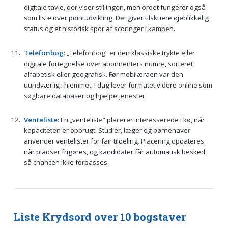
digitale tavle, der viser stillingen, men ordet fungerer også
som liste over pointudvikling. Det giver tilskuere øjeblikkelig
status og et historisk spor af scoringer i kampen.
Telefonbog
: „Telefonbog” er den klassiske trykte eller
digitale fortegnelse over abonnenters numre, sorteret
alfabetisk eller geografisk. Før mobilæraen var den
uundværlig i hjemmet. I dag lever formatet videre online som
søgbare databaser og hjælpetjenester.
Venteliste
: En „venteliste” placerer interesserede i kø, når
kapaciteten er opbrugt. Studier, læger og børnehaver
anvender ventelister for fair tildeling. Placering opdateres,
når pladser frigøres, og kandidater får automatisk besked,
så chancen ikke forpasses.
Liste Krydsord over 10 bogstaver