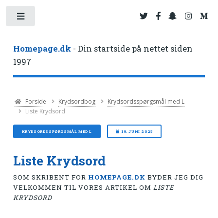
Toggle
Homepage.dk
- Din startside på nettet siden
1997
Forside
Krydsordbog
Krydsordsspørgsmål med L
Liste Krydsord
KRYDSORDSSPØRGSMÅL MED L
19. JUNI 2025
Liste Krydsord
SOM SKRIBENT FOR
HOMEPAGE.DK
BYDER JEG DIG
VELKOMMEN TIL VORES ARTIKEL OM
LISTE
KRYDSORD