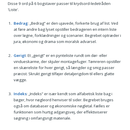
Disse 9 ord på 6 bogstaver passer til krydsord-ledetråden
'Liste'.
Bedrag
: „Bedrag” er den ujavede, forkerte brug af list. Ved
at føre andre bag lyset opstiller bedrageren en intern liste
over løgne, forklædninger og scenarier. Begrebet optræder i
jura, økonomi og drama som moralsk advarsel.
Gerigt
: Et „gerigt” er en pynteliste rundt om dør- eller
vindueskarme, der skjuler montagefuger. Tømreren opstiller
en skæreliste for hver gerigt, så længder og smig passer
præcist. Skrukt gerigt tilføjer detaljerigdom til ellers glatte
vægge.
Indeks
: „Indeks” er især kendt som alfabetisk liste bag i
bøger, hvor nøgleord henviser til sider. Begrebet bruges
også om databaser og økonomiske nøgletal. Fælles er
funktionen som hurtig adgangsvej, der effektiviserer
søgning i omfangsrigt materiale.