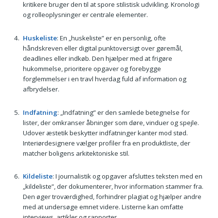
kritikere bruger den til at spore stilistisk udvikling. Kronologi
og rolleoplysninger er centrale elementer.
Huskeliste
: En „huskeliste” er en personlig, ofte
håndskreven eller digital punktoversigt over gøremål,
deadlines eller indkøb. Den hjælper med at frigøre
hukommelse, prioritere opgaver og forebygge
forglemmelser i en travl hverdag fuld af information og
afbrydelser.
Indfatning
: „Indfatning” er den samlede betegnelse for
lister, der omkranser åbninger som døre, vinduer og spejle.
Udover æstetik beskytter indfatninger kanter mod stød.
Interiørdesignere vælger profiler fra en produktliste, der
matcher boligens arkitektoniske stil.
Kildeliste
: I journalistik og opgaver afsluttes teksten med en
„kildeliste”, der dokumenterer, hvor information stammer fra.
Den øger troværdighed, forhindrer plagiat og hjælper andre
med at undersøge emnet videre. Listerne kan omfatte
interviews, artikler og rapporter.