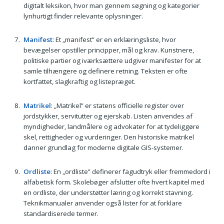
digitalt leksikon, hvor man gennem søgning og kategorier
lynhurtigt finder relevante oplysninger.
Manifest
: Et „manifest” er en erklæringsliste, hvor
bevægelser opstiller principper, mål og krav. Kunstnere,
politiske partier og iværksættere udgiver manifester for at
samle tilhængere og definere retning. Teksten er ofte
kortfattet, slagkraftig og listepræget.
Matrikel
: „Matrikel” er statens officielle register over
jordstykker, servitutter og ejerskab. Listen anvendes af
myndigheder, landmålere og advokater for at tydeliggøre
skel, rettigheder og vurderinger. Den historiske matrikel
danner grundlag for moderne digitale GIS-systemer.
Ordliste
: En „ordliste” definerer fagudtryk eller fremmedord i
alfabetisk form. Skolebøger afslutter ofte hvert kapitel med
en ordliste, der understøtter læring og korrekt stavning.
Teknikmanualer anvender også lister for at forklare
standardiserede termer.