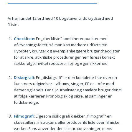
Vi har fundet 12 ord med 10 bogstaver til dit krydsord med
'Liste'.
Checkliste
: En „checkliste” kombinerer punkter med
afkrydsningsfelter, så man kan markere udførte trin.
Flypiloter, kirurger og eventplanlæggere bruger checklister
for at sikre, at kritiske procedurer gennemføres i korrekt
rækkefølge, hvilket reducerer fejl og øger sikkerhed.
Diskografi
: En „diskografi” er den komplette liste over en
kunstners udgivelser – albums, singler, EP’er – ofte med
datoer og labels. Fans, journalister og samlere bruger den til
at følge karrieren kronologisk og sikre, at samlinger er
fuldstændige.
Filmografi
: Ligesom diskografi dækker „filmografi” en
skuespillers, instruktørs eller producents liste over filmiske
værker. Fans anvender den til maratonvisninger, mens