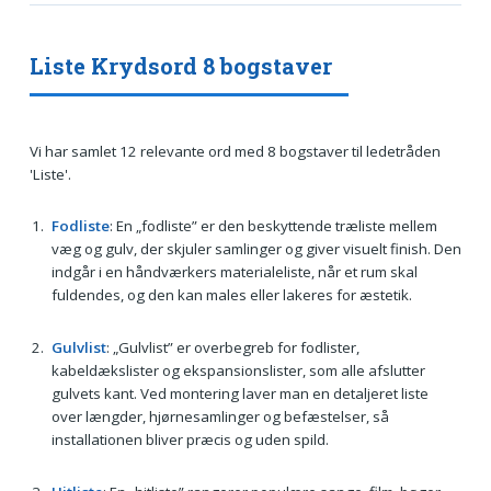
Liste Krydsord 8 bogstaver
Vi har samlet 12 relevante ord med 8 bogstaver til ledetråden
'Liste'.
Fodliste
: En „fodliste” er den beskyttende træliste mellem
væg og gulv, der skjuler samlinger og giver visuelt finish. Den
indgår i en håndværkers materialeliste, når et rum skal
fuldendes, og den kan males eller lakeres for æstetik.
Gulvlist
: „Gulvlist” er overbegreb for fodlister,
kabeldækslister og ekspansionslister, som alle afslutter
gulvets kant. Ved montering laver man en detaljeret liste
over længder, hjørnesamlinger og befæstelser, så
installationen bliver præcis og uden spild.