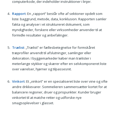
computerkode, der indeholder instruktioner i linjer.
Rapport
: En „rapport” består ofte af sektioner opdelt som
liste: baggrund, metode, data, konklusion. Rapporten samler
fakta og analyser i et struktureret dokument, som
myndigheder, forskere eller virksomheder anvender til at
formidle resultater og anbefalinger.
Trælist
: „Trælist” er fællesbetegnelse for formskåret
træprofiler anvendt til afslutninger, samlinger eller
dekoration. I byggemarkeder køber man trælister i
meterlange stykker og skærer efter en selvkomponeret liste
over værelser, hjørner og tilpassesnit.
Vinkort
: Et „vinkort” er en specialiseret liste over vine og ofte
andre drikkevarer. Sommelieren sammensætter kortet for at
balancere regioner, druer og prispunkter. Kunder bruger
vinkortet til at matche retter og udforske nye
smagsoplevelser i glasset.