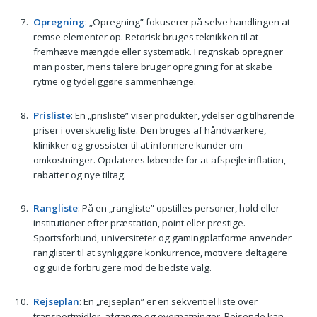
Opregning
: „Opregning” fokuserer på selve handlingen at
remse elementer op. Retorisk bruges teknikken til at
fremhæve mængde eller systematik. I regnskab opregner
man poster, mens talere bruger opregning for at skabe
rytme og tydeliggøre sammenhænge.
Prisliste
: En „prisliste” viser produkter, ydelser og tilhørende
priser i overskuelig liste. Den bruges af håndværkere,
klinikker og grossister til at informere kunder om
omkostninger. Opdateres løbende for at afspejle inflation,
rabatter og nye tiltag.
Rangliste
: På en „rangliste” opstilles personer, hold eller
institutioner efter præstation, point eller prestige.
Sportsforbund, universiteter og gamingplatforme anvender
ranglister til at synliggøre konkurrence, motivere deltagere
og guide forbrugere mod de bedste valg.
Rejseplan
: En „rejseplan” er en sekventiel liste over
transportmidler, afgange og overnatninger. Rejsende kan