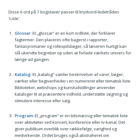
Disse 6 ord på 7 bogstaver passer til krydsord-ledetråden
'Liste'.
Glossar
: Et „glossar” er en kort ordliste, der forklarer
fagtermer. Den placeres ofte bagerst i rapporter,
fantasyromaner og rollespilsbøger, så læseren hurtigt kan
slå ukendte begreber op uden at forlade værkets univers for
længe ad gangen.
Katalog
: Et „katalog” samler beskrivelser af varer, bøger,
værker eller begivenheder i en numereret eller tematisk liste.
Biblioteker, webshops og kunstudstillinger anvender
kataloger til at præsentere indhold, understøtte søgning og
stimulere interesse eller salg.
Program
: Et „program” er en tidsmæssig eller tematisk liste
over aktiviteter ved koncert, konference eller tv-kanal. Det
giver publikum overblik over rækkefølge, varighed og
medvirkende. Ordet bruges også abstraheret om