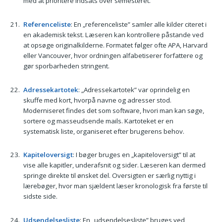
med at prioritere indsats over semesteret.
Referenceliste
: En „referenceliste” samler alle kilder citeret i
en akademisk tekst. Læseren kan kontrollere påstande ved
at opsøge originalkilderne. Formatet følger ofte APA, Harvard
eller Vancouver, hvor ordningen alfabetiserer forfattere og
gør sporbarheden stringent.
Adressekartotek
: „Adressekartotek” var oprindelig en
skuffe med kort, hvorpå navne og adresser stod.
Moderniseret findes det som software, hvori man kan søge,
sortere og masseudsende mails. Kartoteket er en
systematisk liste, organiseret efter brugerens behov.
Kapiteloversigt
: I bøger bruges en „kapiteloversigt” til at
vise alle kapitler, underafsnit og sider. Læseren kan dermed
springe direkte til ønsket del. Oversigten er særlig nyttig i
lærebøger, hvor man sjældent læser kronologisk fra første til
sidste side.
Udsendelsesliste
: En „udsendelsesliste” bruges ved