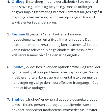
Ordbog
: En „ordbog” indeholder alfabetisk liste over ord
med stavning, udtale og betydning. Danske ordbøger
angiver bøjningsformer og idiomer. Formatet bruges også til
tosproget oversættelse, hvor hvert opslagsord linker til
ækvivalenter i et andet sprog.
Resumé
: Et „resumé” er en kortfattet liste over
hovedelementerne i en artikel, film eller rapport. Det
præsenterer tema, resultater og konklusioner, så læseren
kan vurdere relevans. Mange akademiske tidsskrifter
kræver resuméer på både dansk og engelsk.
Snilde
: „Snilde” beskriver den opfindsomme klogskab, der
gør det muligt at løse problemer eller snyde regler. Snilde
indebærer ofte at konstruere en mental liste over mulige
handlinger og vælge den mest effektive fremgangsmåde
uden at blive opdaget.
Snuhed
: „Snuhed” er evnen til at agere udspekuleret og
taktisk. En snu person udarbejder detaljerede lister i
hovedet, analyserer modpartens svagheder og udnytter