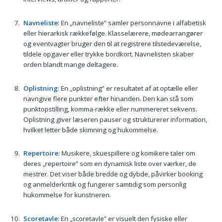
Navneliste
: En „navneliste” samler personnavne i alfabetisk
eller hierarkisk rækkefølge. Klasselærere, mødearrangører
og eventvagter bruger den til at registrere tilstedeværelse,
tildele opgaver eller trykke bordkort. Navnelisten skaber
orden blandt mange deltagere.
Oplistning
: En „oplistning” er resultatet af at optælle eller
navngive flere punkter efter hinanden. Den kan stå som
punktopstilling, komma-række eller nummereret sekvens.
Oplistning giver læseren pauser og strukturerer information,
hvilket letter både skimning og hukommelse.
Repertoire
: Musikere, skuespillere og komikere taler om
deres „repertoire” som en dynamisk liste over værker, de
mestrer. Det viser både bredde og dybde, påvirker booking
og anmelderkritik og fungerer samtidig som personlig
hukommelse for kunstneren.
Scoretavle
: En „scoretavle” er visuelt den fysiske eller