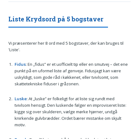
Liste Krydsord på 5 bogstaver
Vi præsenterer her 8 ord med 5 bogstaver, der kan bruges til
'Liste'.
Fidus
: En „fidus” er et uofficielt tip eller en smutvej – det ene
punkt på en uformel liste af genveje. Fidusjagt kan være
uskyldigt, som gode råd i køkkenet, eller tvivlsomt, som
skattetekniske fiduser i gråzonen.
Luske
: At „luske” er folkeligt for at liste sig rundt med
tvivlsom hensigt. Den luskende følger en improviseret liste:
kigge sig over skulderen, vælge mørke hjørner, undgå
knirkende gulvbrædder. Ordet bærer mistanke om skjult
motiv.