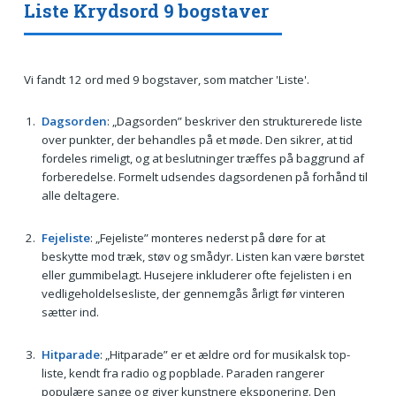
Liste Krydsord 9 bogstaver
Vi fandt 12 ord med 9 bogstaver, som matcher 'Liste'.
Dagsorden
: „Dagsorden” beskriver den strukturerede liste
over punkter, der behandles på et møde. Den sikrer, at tid
fordeles rimeligt, og at beslutninger træffes på baggrund af
forberedelse. Formelt udsendes dagsordenen på forhånd til
alle deltagere.
Fejeliste
: „Fejeliste” monteres nederst på døre for at
beskytte mod træk, støv og smådyr. Listen kan være børstet
eller gummibelagt. Husejere inkluderer ofte fejelisten i en
vedligeholdelsesliste, der gennemgås årligt før vinteren
sætter ind.
Hitparade
: „Hitparade” er et ældre ord for musikalsk top-
liste, kendt fra radio og popblade. Paraden rangerer
populære sange og giver kunstnere eksponering. Den