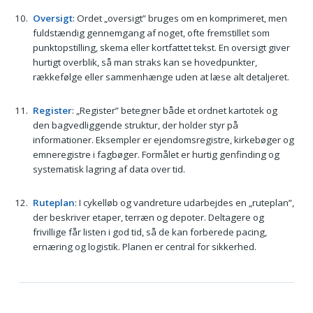
Oversigt
: Ordet „oversigt” bruges om en komprimeret, men
fuldstændig gennemgang af noget, ofte fremstillet som
punktopstilling, skema eller kortfattet tekst. En oversigt giver
hurtigt overblik, så man straks kan se hovedpunkter,
rækkefølge eller sammenhænge uden at læse alt detaljeret.
Register
: „Register” betegner både et ordnet kartotek og
den bagvedliggende struktur, der holder styr på
informationer. Eksempler er ejendomsregistre, kirkebøger og
emneregistre i fagbøger. Formålet er hurtig genfinding og
systematisk lagring af data over tid.
Ruteplan
: I cykelløb og vandreture udarbejdes en „ruteplan”,
der beskriver etaper, terræn og depoter. Deltagere og
frivillige får listen i god tid, så de kan forberede pacing,
ernæring og logistik. Planen er central for sikkerhed.