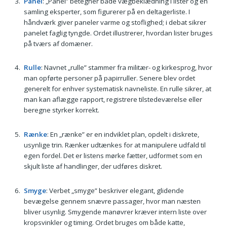
Panel
: „Panel” betegner både vægbeklædning i lister og en
samling eksperter, som figurerer på en deltagerliste. I
håndværk giver paneler varme og stoflighed; i debat sikrer
panelet faglig tyngde. Ordet illustrerer, hvordan lister bruges
på tværs af domæner.
Rulle
: Navnet „rulle” stammer fra militær- og kirkesprog, hvor
man opførte personer på papirruller. Senere blev ordet
generelt for enhver systematisk navneliste. En rulle sikrer, at
man kan aflægge rapport, registrere tilstedeværelse eller
beregne styrker korrekt.
Rænke
: En „rænke” er en indviklet plan, opdelt i diskrete,
usynlige trin. Rænker udtænkes for at manipulere udfald til
egen fordel. Det er listens mørke fætter, udformet som en
skjult liste af handlinger, der udføres diskret.
Smyge
: Verbet „smyge” beskriver elegant, glidende
bevægelse gennem snævre passager, hvor man næsten
bliver usynlig. Smygende manøvrer kræver intern liste over
kropsvinkler og timing. Ordet bruges om både katte,