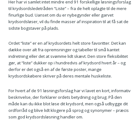
Her har vi samlet intet mindre end 91 forskellige løsningsforslag
til krydsordsledetråden “Liste” – fra de helt oplagte til de mere
finurlige bud. Uanset om du er nybegynder eller garvet
krydsordsløser, vil du finde masser af inspiration til at få sat de
sidste bogstaver på plads.
Ordet “liste” er en af krydsordets helt store favoritter. Det kan
dække over alt fra opremsninger og tabeller til små kantet
indretning eller det at svømme lidt skævt. Den store fleksibilitet
gør, at “liste” dukker op i hundredvis af krydsord hvert år – og
derfor er det også en af de første poster, mange
krydsordskøbere skriver på deres mentale huskeliste.
For hvert af de 91 løsningsforslag har vi lavet en kort, informativ
beskrivelse, der forklarer ordets betydning og brug. På den
måde kan du ikke blot løse dit krydsord, men også udbygge dit
ordforråd og blive lidt klogere på sprog og synonymer – præcis
som god krydsordsløsning handler om.