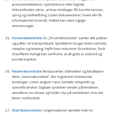
pressemeddelelser, nyhedsbreve eller logistik.
Virksomheden sikrer, at hver modtager får korrekt version,
sprog og vedhæftning. Listen dokumenterer, hvem der fik
informationen hvornår, hvilket kan være vigtigt i
ansvarssager.
Forsendelsesliste
: En „forsendelsesliste” samler alle pakker
og paller i et transportparti. Speditøren bruger listen ved told,
ruteplan og lastning. Fejlfri liste reducerer forsinkelser, fordi
chaufføren hurtigt kan verificere, at alt gods er ombord og
korrekt mærket.
Reservationsliste
: Restauranter, biblioteker og biludlejere
fører „reservationsliste”, der registrerer kommende
bookinger. Listen angiver navn, kontakt, tidspunkt og
specielle ønsker. Digitale systemer sender påmindelser,
annullerer no-shows og holder styr på ventelisten, hvis der
bliver overbooket.
Distributionsliste
: I organisationer opretter man en