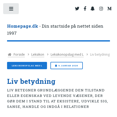
Toggle
Homepage.dk
- Din startside på nettet siden
1997
Forside
Leksikon
Leksikonopslag med L
Liv betydning
LEKSIKONOPSLAG MED L
9. JANUAR 2026
Liv betydning
LIV BETEGNER GRUNDLÆGGENDE DEN TILSTAND
ELLER EGENSKAB VED LEVENDE VÆSENER, DER
GØR DEM I STAND TIL AT EKSISTERE, UDVIKLE SIG,
SANSE, HANDLE OG INDGÅ I RELATIONER