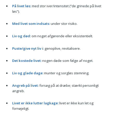
På livet løs:
med stor iver/intensitet (”de grinede på livet
løs”).
Med livet som indsats:
under stor risiko.
Liv og død:
om noget afgørende eller eksistentielt.
Puste/give nyt liv i:
genoplive, revitalisere.
Det kostede livet:
nogen døde som følge af noget.
Liv og glade dage:
munter og sorgløs stemning.
Angreb på livet:
forsøg på at dræbe; stærkt personligt
angreb.
Livet er ikke lutter lagkage:
livet er ikke kun let og
fornøjeligt.