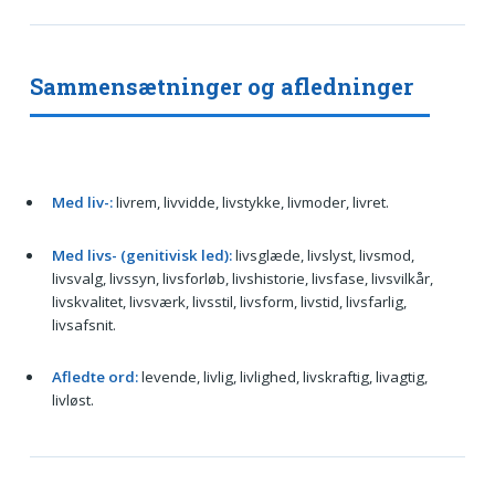
Sammensætninger og afledninger
Med liv-:
livrem, livvidde, livstykke, livmoder, livret.
Med livs- (genitivisk led):
livsglæde, livslyst, livsmod,
livsvalg, livssyn, livsforløb, livshistorie, livsfase, livsvilkår,
livskvalitet, livsværk, livsstil, livsform, livstid, livsfarlig,
livsafsnit.
Afledte ord:
levende, livlig, livlighed, livskraftig, livagtig,
livløst.