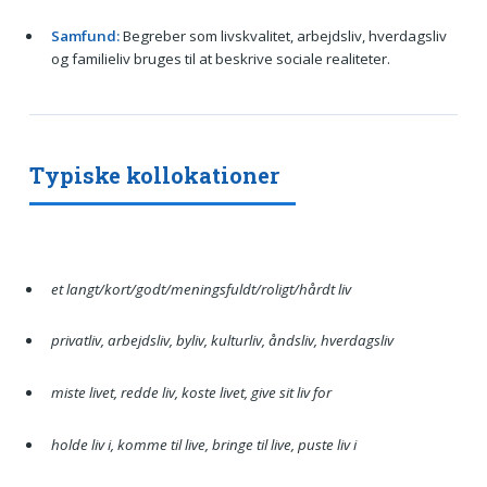
Samfund:
Begreber som livskvalitet, arbejdsliv, hverdagsliv
og familieliv bruges til at beskrive sociale realiteter.
Typiske kollokationer
et langt/kort/godt/meningsfuldt/roligt/hårdt liv
privatliv, arbejdsliv, byliv, kulturliv, åndsliv, hverdagsliv
miste livet, redde liv, koste livet, give sit liv for
holde liv i, komme til live, bringe til live, puste liv i