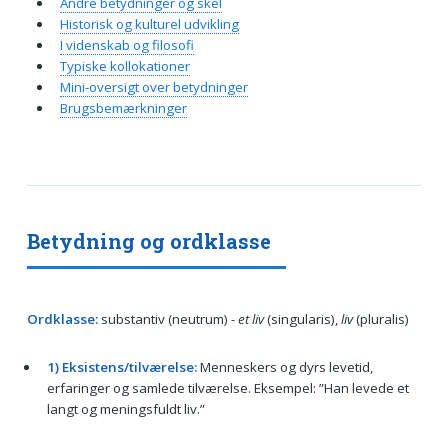
Andre betydninger og skel
Historisk og kulturel udvikling
I videnskab og filosofi
Typiske kollokationer
Mini-oversigt over betydninger
Brugsbemærkninger
Betydning og ordklasse
Ordklasse:
substantiv (neutrum) -
et liv
(singularis),
liv
(pluralis)
1) Eksistens/tilværelse:
Menneskers og dyrs levetid,
erfaringer og samlede tilværelse. Eksempel: ”Han levede et
langt og meningsfuldt liv.”