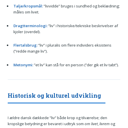
Talje/kropsmål:
”livvidde” bruges i sundhed og beklædning;
måles om livet.
Dragtterminologi:
”liv” i historiske/tekniske beskrivelser af
kjoler (overdel).
Flertalsbrug:
”liv” i pluralis om flere individers eksistens
(”redde mange liv”).
Metonymi:
”et liv” kan stå for en person (”der gik et liv tabt”).
Historisk og kulturel udvikling
I ældre dansk dækkede ”liv” både krop og tilværelse; den
kropslige betydning er bevaret i udtryk som
om livet
,
livrem
og