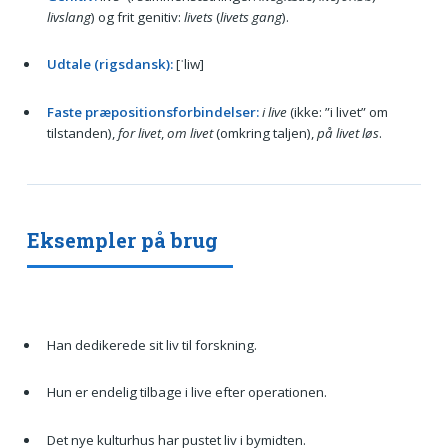
livslang
) og frit genitiv:
livets
(
livets gang
).
Udtale (rigsdansk):
[ˈliw]
Faste præpositionsforbindelser:
i live
(ikke: ”i livet” om
tilstanden),
for livet
,
om livet
(omkring taljen),
på livet løs
.
Eksempler på brug
Han dedikerede sit liv til forskning.
Hun er endelig tilbage i live efter operationen.
Det nye kulturhus har pustet liv i bymidten.