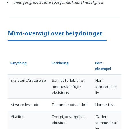
livets gang, livets store spørgsmål, livets skrøbelighed
Mini-oversigt over betydninger
Betydning
Forklaring
Kort
eksempel
Eksistens/tilværelse
Samlet forløb af et
Hun
menneskes/dyrs
ændrede sit
eksistens
liv
At være levende
Tilstand modsat død
Han er i live
Vitalitet
Energi, bevægelse,
Gaden
aktivitet
summede af
liv