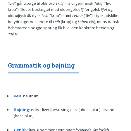
”Liv” går tilbage til oldnordisk
líf
, fra urgermansk
*lībą
(”liv,
krop”). Det er beslægtet med oldengelsk
līf
(engelsk
life
) og
oldhøjtysk
līb
(tysk
Leib
”krop”) samt
Leben
(”liv”). I tysk adskiltes
betydningerne senere til
Leib
(krop) og
Leben
(liv), mens dansk
liv
bevarede begge spor og fik bl.a. den konkrete betydning
”talje”.
Grammatik og bøjning
Køn:
neutrum
Bøjning:
et liv - livet (best. sing.) - liv (ubest. plur.) - livene
(best. plur.)
Genitiv:
livs- (i sammensætninger:
livsglæde, livsforløb,