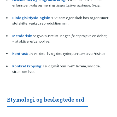
erfaringer, valg og mening:
livsfortælling, livsbane, livssyn
.
Biologisk/fysiologisk:
”Liv” som egenskab hos organismer:
stofskifte, vækst, reproduktion m.m.
Metaforisk:
At give/puste liv i noget (fx et projekt, en debat)
= at aktivere/genoplive.
Kontrast:
Liv vs. død, liv og død (yderpunkter; alvor/risiko).
Konkret kropslig:
Tøj og mål ”om livet”: livrem, livvidde,
stram om livet.
Etymologi og beslægtede ord