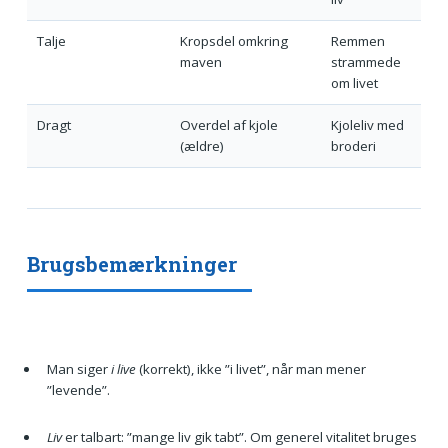
Talje
Kropsdel omkring
Remmen
maven
strammede
om livet
Dragt
Overdel af kjole
Kjoleliv med
(ældre)
broderi
Brugsbemærkninger
Man siger
i live
(korrekt), ikke ”i livet”, når man mener
”levende”.
Liv
er talbart: ”mange liv gik tabt”. Om generel vitalitet bruges