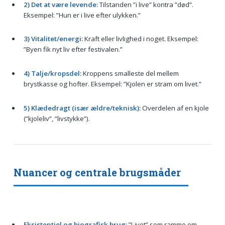
2) Det at være levende:
Tilstanden ”i live” kontra ”død”.
Eksempel: ”Hun er i live efter ulykken.”
3) Vitalitet/energi:
Kraft eller livlighed i noget. Eksempel:
”Byen fik nyt liv efter festivalen.”
4) Talje/kropsdel:
Kroppens smalleste del mellem
brystkasse og hofter. Eksempel: ”Kjolen er stram om livet.”
5) Klædedragt (især ældre/teknisk):
Overdelen af en kjole
(”kjoleliv”, ”livstykke”).
Nuancer og centrale brugsmåder
Eksistentiel og biografisk brug:
”Livet” som ramme om