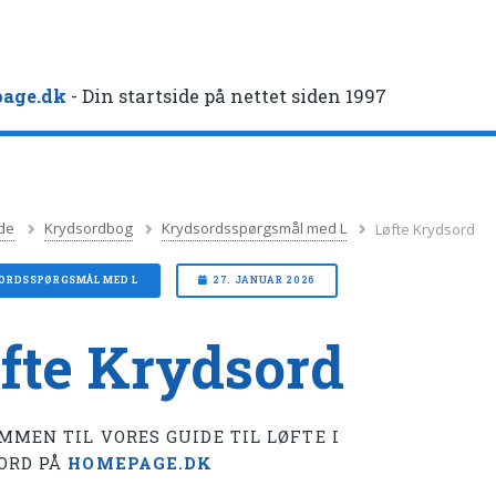
age.dk
- Din startside på nettet siden 1997
de
Krydsordbog
Krydsordsspørgsmål med L
Løfte Krydsord
ORDSSPØRGSMÅL MED L
27. JANUAR 2026
fte Krydsord
MMEN TIL VORES GUIDE TIL LØFTE I
ORD PÅ
HOMEPAGE.DK