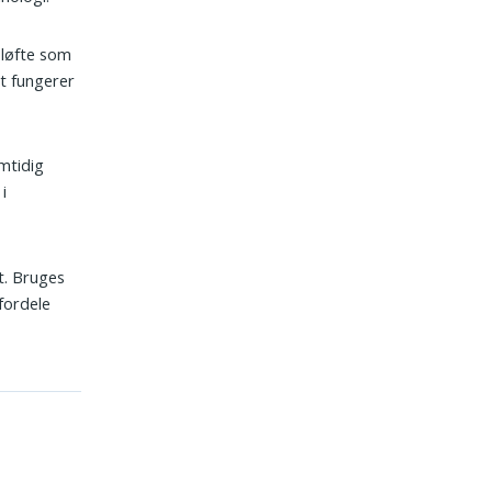
 løfte som
et fungerer
amtidig
i
ft. Bruges
 fordele