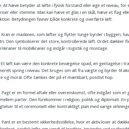
e
: At hæve betyder at løfte i fysisk forstand eller øge et niveau, fo
priser eller stemme. Man kan hæve et glas i en skål, hæve et flag el
iktion. Betydningen favner både konkrete og overførte løft.
: Kran er maskinen, som løfter og flytter tunge byrder i byggeri, h
tri. Den symboliserer det store, kontrollerede løft. Ordet dækker fl
årnkraner til mobilkraner og indgår i logistik og montage.
: Et løft kan være den konkrete bevægelse opad, en gentagelse i træ
nerelt spring i niveau. Det bruges om alt fra vægte og byrder til ø
ce og moral. Ofte tænkes der på et mærkbart, positivt hop.
: Pagt er en formel aftale eller overenskomst, ofte indgået som et 
 mellem parter. Den forekommer i religion, politik og diplomati. En 
igtelser til et ceremonielt eller kontraktligt plan med varige virkninge
: Pant er en bestemt sikkerhedsstillelse, hvor et aktiv lover at dæk
 konkret, juridisk løfte om værdi til kreditor. Anvendes ved realkredit