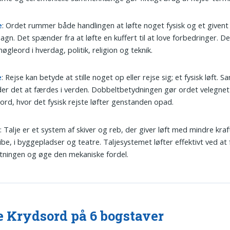
e
: Ordet rummer både handlingen at løfte noget fysisk og et givent
lsagn. Det spænder fra at løfte en kuffert til at love forbedringer. D
øgleord i hverdag, politik, religion og teknik.
e
: Rejse kan betyde at stille noget op eller rejse sig; et fysisk løft. S
er det at færdes i verden. Dobbeltbetydningen gør ordet velegnet 
ord, hvor det fysisk rejste løfter genstanden opad.
e
: Talje er et system af skiver og reb, der giver løft med mindre kra
ibe, i byggepladser og teatre. Taljesystemet løfter effektivt ved at
tningen og øge den mekaniske fordel.
e Krydsord på 6 bogstaver