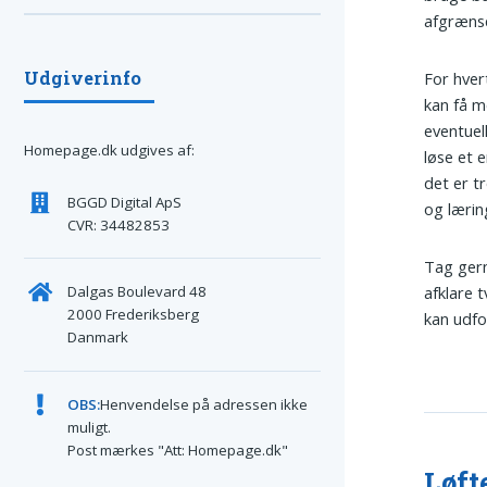
afgræns
Udgiverinfo
For hvert
kan få m
eventuel
Homepage.dk udgives af:
løse et 
det er t
BGGD Digital ApS
og lærin
CVR: 34482853
Tag gern
Dalgas Boulevard 48
afklare t
2000 Frederiksberg
kan udfo
Danmark
OBS:
Henvendelse på adressen ikke
muligt.
Post mærkes "Att: Homepage.dk"
Løft