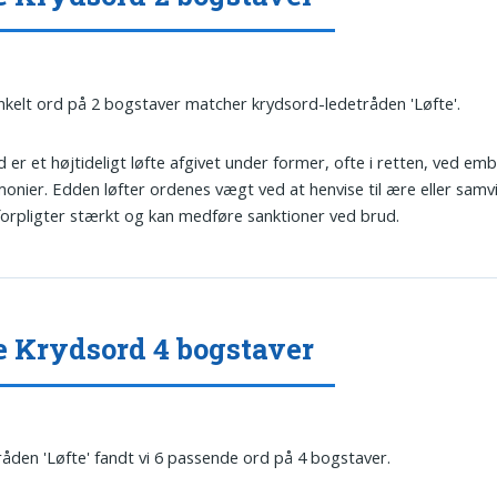
nkelt ord på 2 bogstaver matcher krydsord-ledetråden 'Løfte'.
Ed er et højtideligt løfte afgivet under former, ofte i retten, ved emb
onier. Edden løfter ordenes vægt ved at henvise til ære eller samvi
orpligter stærkt og kan medføre sanktioner ved brud.
e Krydsord 4 bogstaver
tråden 'Løfte' fandt vi 6 passende ord på 4 bogstaver.