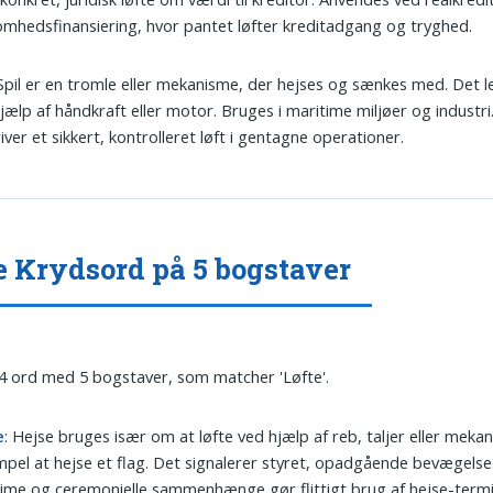
omhedsfinansiering, hvor pantet løfter kreditadgang og tryghed.
 Spil er en tromle eller mekanisme, der hejses og sænkes med. Det le
jælp af håndkraft eller motor. Bruges i maritime miljøer og industri
iver et sikkert, kontrolleret løft i gentagne operationer.
e Krydsord på 5 bogstaver
 4 ord med 5 bogstaver, som matcher 'Løfte'.
e
: Hejse bruges især om at løfte ved hjælp af reb, taljer eller mekani
pel at hejse et flag. Det signalerer styret, opadgående bevægelse
ime og ceremonielle sammenhænge gør flittigt brug af hejse-termi