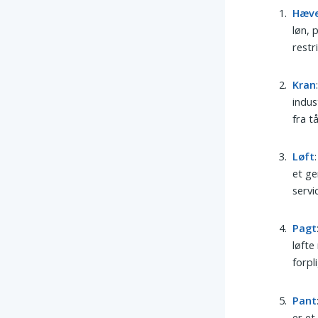
Hæv
løn, 
restr
Kran
indus
fra t
Løft
et ge
servi
Pagt
løfte
forpl
Pant
er et