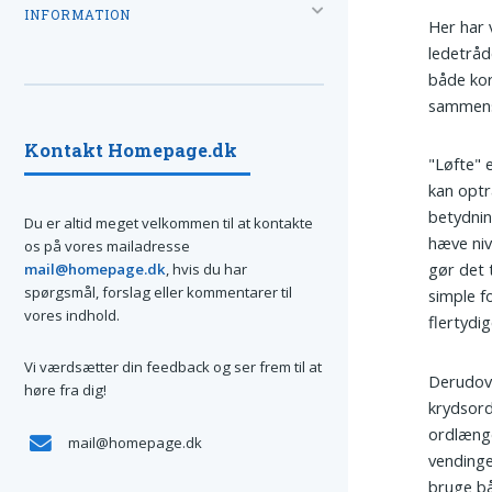
INFORMATION
Her har 
ledetråd
både kor
sammens
Kontakt Homepage.dk
"Løfte" 
kan opt
betydning
Du er altid meget velkommen til at kontakte
hæve niv
os på vores mailadresse
gør det 
mail@homepage.dk
, hvis du har
spørgsmål, forslag eller kommentarer til
simple f
vores indhold.
flertydig
Vi værdsætter din feedback og ser frem til at
Derudove
høre fra dig!
krydsor
ordlængd
mail@homepage.dk
vendinge
bruge bå