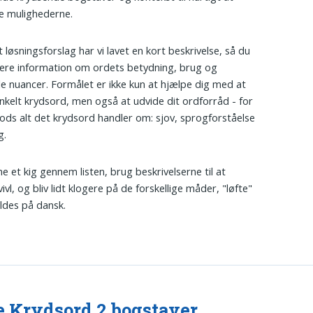
e mulighederne.
 løsningsforslag har vi lavet en kort beskrivelse, så du
ere information om ordets betydning, brug og
le nuancer. Formålet er ikke kun at hjælpe dig med at
enkelt krydsord, men også at udvide dit ordforråd - for
rods alt det krydsord handler om: sjov, sprogforståelse
g.
e et kig gennem listen, brug beskrivelserne til at
vivl, og bliv lidt klogere på de forskellige måder, "løfte"
ldes på dansk.
e Krydsord 2 bogstaver