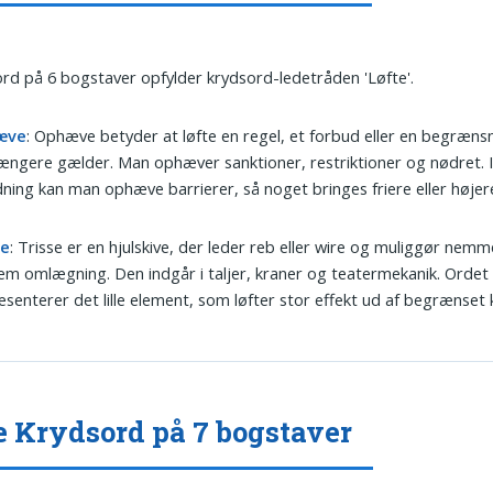
ord på 6 bogstaver opfylder krydsord-ledetråden 'Løfte'.
æve
: Ophæve betyder at løfte en regel, et forbud eller en begrænsn
længere gælder. Man ophæver sanktioner, restriktioner og nødret. I
ning kan man ophæve barrierer, så noget bringes friere eller højer
se
: Trisse er en hjulskive, der leder reb eller wire og muliggør nemm
m omlægning. Den indgår i taljer, kraner og teatermekanik. Ordet
senterer det lille element, som løfter stor effekt ud af begrænset k
e Krydsord på 7 bogstaver