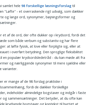
vi samlet hele
98 forskellige løsningsforslag
til
en "Løfte" - et overraskende rigt udvalg, som dækker
te og lange ord, synonymer, bøjningsformer og
ætninger.
er et af de ord, der ofte dukker op i krydsord, fordi det
ræde som både verbum og substantiv og har flere
er: at løfte fysisk, at love eller forpligte sig, eller at
eauet i overført betydning. Den sproglige fleksibilitet
til en populær krydsordsledetråd - du kan møde alt fra
ormer og nærliggende synonymer til mere sjældne eller
e varianter.
r er mange af de 98 forslag praktiske i
dssammenhæng, fordi de dækker forskellige
er, indeholder almindelige bogstaver og indgår i faste
r og sammensætninger. Det betyder, at du ofte kan
de krydsende bogstaver og kontekst til hurtigt at