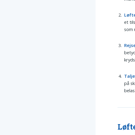
Løft
et ti
som n
Rejs
betyd
kryds
Talj
på sk
belas
Løft