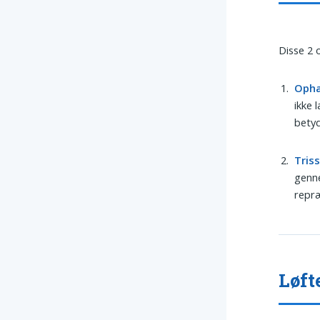
Disse 2 
Oph
ikke 
betyd
Tris
genne
repræ
Løft