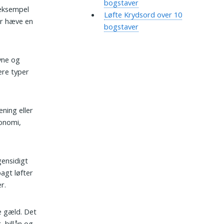
bogstaver
r eksempel
Løfte Krydsord over 10
ler hæve en
bogstaver
avne og
ere typer
ning eller
konomi,
gensidigt
pagt løfter
r.
ke gæld. Det
, billån og