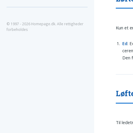
© 1997 - 2026 Homepage.dk. Alle rettigheder
Kun et e
forbeholdes
Ed
: 
cerem
Den f
Løft
Til lede