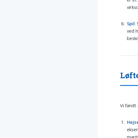
virks
Spil
:
ved h
beskr
Løft
Vi fandt
Hejs
eksem
marit