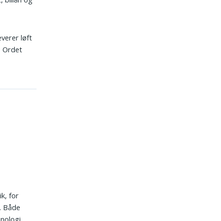
verer løft
. Ordet
k, for
. Både
nologi.