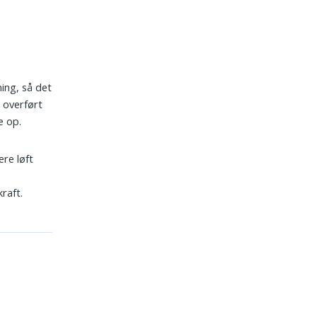
ing, så det
 overført
e op.
ere løft
raft.