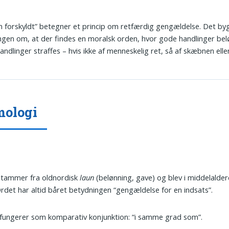
 forskyldt” betegner et princip om retfærdig gengældelse. Det by
lingen om, at der findes en moralsk orden, hvor gode handlinger be
handlinger straffes – hvis ikke af menneskelig ret, så af skæbnen elle
mologi
tammer fra oldnordisk
laun
(belønning, gave) og blev i middelalder
Ordet har altid båret betydningen “gengældelse for en indsats”.
fungerer som komparativ konjunktion: “i samme grad som”.