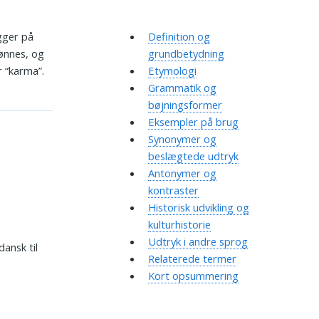
gger på
Definition og
lønnes, og
grundbetydning
r “karma”.
Etymologi
Grammatik og
bøjningsformer
Eksempler på brug
Synonymer og
beslægtede udtryk
Antonymer og
kontraster
Historisk udvikling og
kulturhistorie
Udtryk i andre sprog
dansk til
Relaterede termer
Kort opsummering