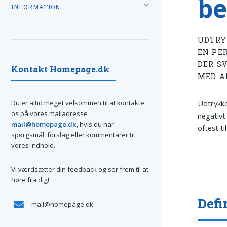
be
INFORMATION
UDTR
EN PE
DER S
Kontakt Homepage.dk
MED A
Du er altid meget velkommen til at kontakte
Udtrykke
os på vores mailadresse
negativt 
mail@homepage.dk
, hvis du har
oftest ti
spørgsmål, forslag eller kommentarer til
vores indhold.
Vi værdsætter din feedback og ser frem til at
høre fra dig!
Defi
mail@homepage.dk