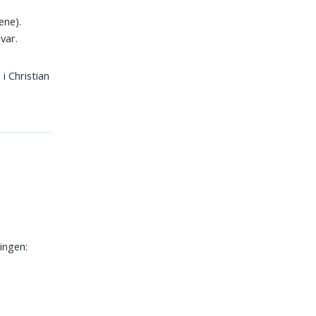
ene).
var.
i Christian
ingen: