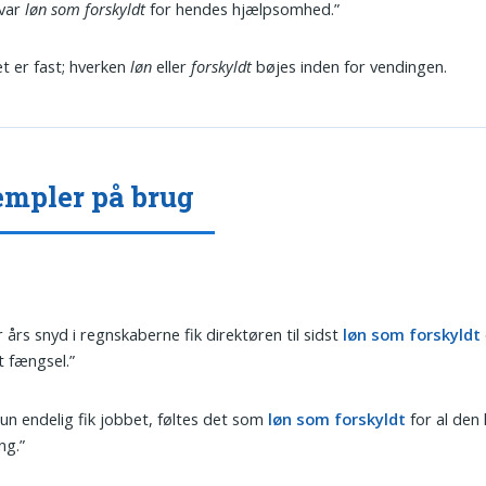
 var
løn som forskyldt
for hendes hjælpsomhed.”
t er fast; hverken
løn
eller
forskyldt
bøjes inden for vendingen.
mpler på brug
r års snyd i regnskaberne fik direktøren til sidst
løn som forskyldt
 fængsel.”
un endelig fik jobbet, føltes det som
løn som forskyldt
for al den
ng.”