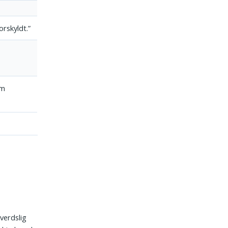
orskyldt.”
om
verdslig