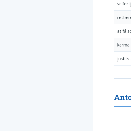
velfort
retfær
at få 
karma
justits
Anto