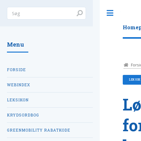
Toggle
Homep
Menu
Forsi
FORSIDE
LEKSI
WEBINDEX
L
LEKSIKON
KRYDSORDBOG
fo
GREENMOBILITY RABATKODE