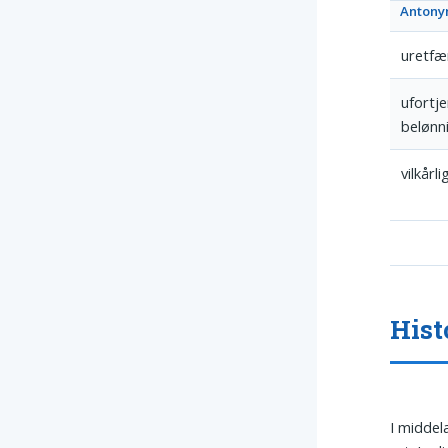
Anton
uretfæ
ufortje
belønn
vilkårli
Hist
I middel