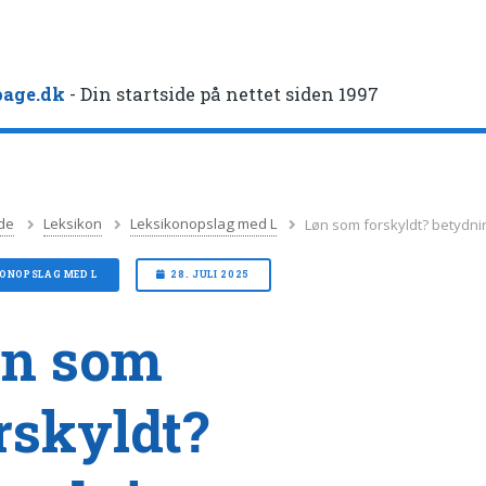
age.dk
- Din startside på nettet siden 1997
de
Leksikon
Leksikonopslag med L
Løn som forskyldt? betydni
KONOPSLAG MED L
28. JULI 2025
øn som
rskyldt?