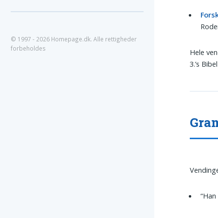
Fors
Rod
© 1997 - 2026 Homepage.dk. Alle rettigheder
forbeholdes
Hele ven
3.’s Bibe
Gram
Vendinge
“Han 