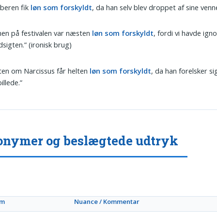
beren fik
løn som forskyldt
, da han selv blev droppet af sine venne
en på festivalen var næsten
løn som forskyldt
, fordi vi havde ign
dsigten.” (ironisk brug)
ten om Narcissus får helten
løn som forskyldt
, da han forelsker sig
illede.”
nymer og beslægtede udtryk
ym
Nuance / Kommentar