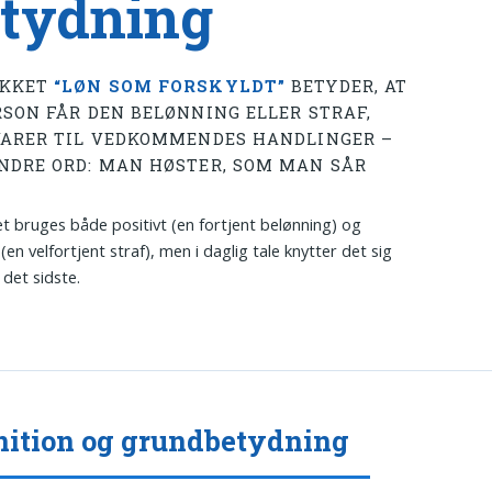
tydning
YKKET
“LØN SOM FORSKYLDT”
BETYDER, AT
RSON FÅR DEN BELØNNING ELLER STRAF,
VARER TIL VEDKOMMENDES HANDLINGER –
NDRE ORD: MAN HØSTER, SOM MAN SÅR
t bruges både positivt (en fortjent belønning) og
(en velfortjent straf), men i daglig tale knytter det sig
l det sidste.
nition og grundbetydning