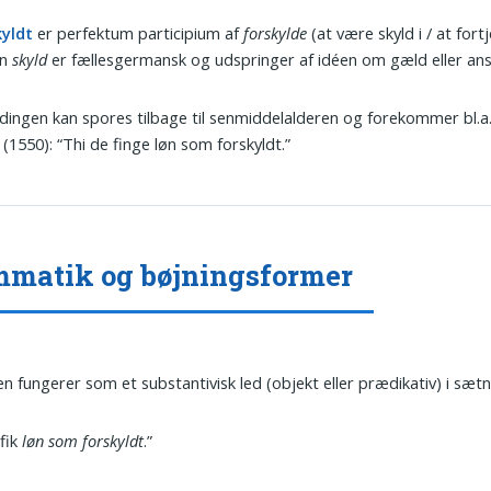
kyldt
er perfektum participium af
forskylde
(at være skyld i / at fortj
en
skyld
er fællesgermansk og udspringer af idéen om gæld eller ans
dingen kan spores tilbage til senmiddelalderen og forekommer bl.a. 
l (1550): “Thi de finge løn som forskyldt.”
matik og bøjningsformer
n fungerer som et substantivisk led (objekt eller prædikativ) i sætn
fik
løn som forskyldt
.”