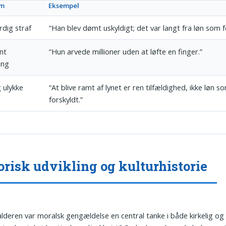
ym
Eksempel
rdig straf
“Han blev dømt uskyldigt; det var langt fra løn som f
nt
“Hun arvede millioner uden at løfte en finger.”
ing
g ulykke
“At blive ramt af lynet er ren tilfældighed, ikke løn s
forskyldt.”
orisk udvikling og kulturhistorie
alderen var moralsk gengældelse en central tanke i både kirkelig og 