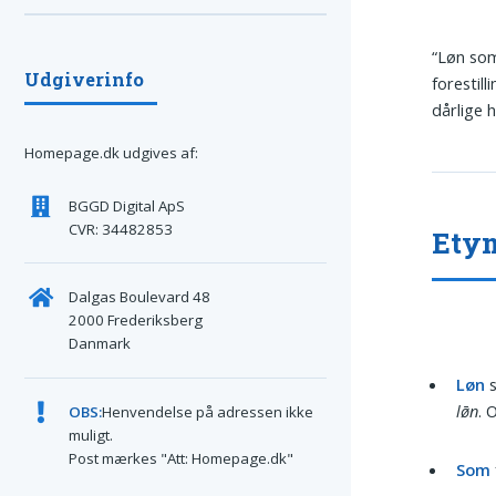
“Løn som
Udgiverinfo
forestil
dårlige 
Homepage.dk udgives af:
BGGD Digital ApS
CVR: 34482853
Ety
Dalgas Boulevard 48
2000 Frederiksberg
Danmark
Løn
s
lø̄n
. 
OBS:
Henvendelse på adressen ikke
muligt.
Post mærkes "Att: Homepage.dk"
Som