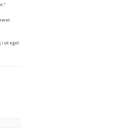
r.”
oreret
 i sit eget