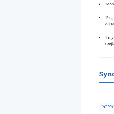
“Mob
“Regn
vejru
“I my
spejlb
Syno
Synon