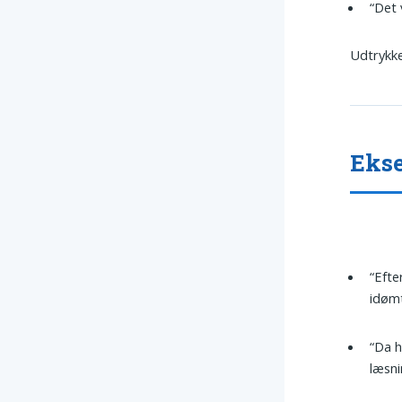
“Det
Udtrykke
Ekse
“Efte
idømt
“Da h
læsni