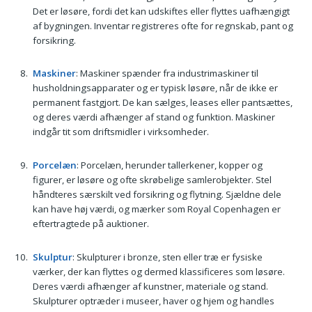
Det er løsøre, fordi det kan udskiftes eller flyttes uafhængigt
af bygningen. Inventar registreres ofte for regnskab, pant og
forsikring.
Maskiner
: Maskiner spænder fra industrimaskiner til
husholdningsapparater og er typisk løsøre, når de ikke er
permanent fastgjort. De kan sælges, leases eller pantsættes,
og deres værdi afhænger af stand og funktion. Maskiner
indgår tit som driftsmidler i virksomheder.
Porcelæn
: Porcelæn, herunder tallerkener, kopper og
figurer, er løsøre og ofte skrøbelige samlerobjekter. Stel
håndteres særskilt ved forsikring og flytning. Sjældne dele
kan have høj værdi, og mærker som Royal Copenhagen er
eftertragtede på auktioner.
Skulptur
: Skulpturer i bronze, sten eller træ er fysiske
værker, der kan flyttes og dermed klassificeres som løsøre.
Deres værdi afhænger af kunstner, materiale og stand.
Skulpturer optræder i museer, haver og hjem og handles