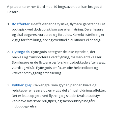
Vi præsenterer her 6 ord med 10 bogstaver, der kan bruges til
'Løsøre'.
Boeffekter
: Boeffekter er de fysiske, flytbare genstande i et
bo, typisk ved dødsbo, skilsmisse eller flytning. De er løsøre
og skal opgøres, vurderes og fordeles. Korrekt listeføring er
vigtig for forsikring, arv og eventuelle auktioner eller salg.
Flyttegods
: Flyttegods betegner de løse ejendele, der
pakkes og transporteres ved flytning, fra møbler til kasser.
Som løsøre er de flytbare og forsikringsdækkede efter vægt,
værdi og vilkår. Flyttegods omfatter ofte hele indboet og
kræver omhyggelig emballering.
Køkkengrej
: Køkkengrej som gryder, pander, knive og
redskaber er løsøre og en vigtig del af husholdningseffekter.
Det er let at opgøre ved flytning og skade. Kvalitetsudstyr
kan have mærkbar brugtpris, og sæsonudstyr indgår i
indboopgørelser.