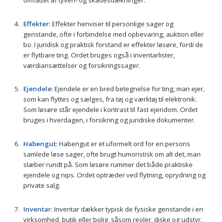
Effekter
: Effekter henviser til personlige sager og
genstande, ofte i forbindelse med opbevaring, auktion eller
bo. I juridisk og praktisk forstand er effekter løsøre, fordi de
er flytbare ting. Ordet bruges også i inventarlister,
værdiansættelser og forsikringssager.
Ejendele
: Ejendele er en bred betegnelse for ting, man ejer,
som kan flyttes og sælges, fra tøj og værktøj til elektronik.
Som løsøre står ejendele i kontrast til fast ejendom. Ordet
bruges i hverdagen, i forsikring og juridiske dokumenter.
Habengut
: Habengut er et uformelt ord for en persons
samlede løse sager, ofte brugt humoristisk om alt det, man
slæber rundt på. Som løsøre rummer det både praktiske
ejendele og nips. Ordet optræder ved flytning, oprydning og
private salg.
Inventar
: Inventar dækker typisk de fysiske genstande i en
virksomhed, butik eller bolig, såsom reoler, diske og udstyr.