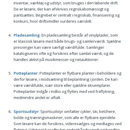
inventar, værktøj og udstyr, som bruges i den løbende drift.
De er løsøre, der kan afskrives regnskabsmæssigt og
pantsættes. Begrebet er centralt i regnskab, finansiering og
konkurs, hvor driftsmidler vurderes særskilt.
Pladesamling
: En pladesamling består af vinylplader, som
er klassisk løsøre med både brugs- og samlerværdi. Sjældne
presninger kan være særligt værdifulde. Samlinger
katalogiseres ofte og forsikres efter samlet værdi, og de
handles aktivt på musikmesser og netauktioner.
Potteplanter
: Potteplanter er flytbare planter i beholdere og
derfor løsøre, i modsætning til beplantning i jorden. De kan
være værdifulde, især store eller sjældne eksemplarer.
Potteplanter indgår i indbo og flyttes med ved fraflytning,
medmindre andet er aftalt.
Sportsudstyr
: Sportsudstyr omfatter cykler, ski, ketchere,
bolde og træningsmaskiner, som alle er flytbare ejendele.
Som løsøre kan de forsikres, videresælges og medtages ved
flytning. Udstyret har ofte høj andenhåndsværdi og handles