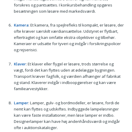
forsikres og pantsættes. I konkursbehandling opgøres
besætningen som løsøre med markedsværdi.
Kamera
: Et kamera, fra spejlrefleks til kompakt, er løsøre, der
ofte kræver særskilt værdiansættelse. Udstyret er flytbart,
eftertragtet og kan omfatte ekstra objektiver og tilbehør.
Kameraer er udsatte for tyveri og indgår i forsikringspolicer
og rejserisici.
Klaver
: Et klaver eller flygel er løsøre, trods størrelse og
vægt, fordi det kan flyttes uden at ødelægge bygningen.
Transport kræver fagfolk, og værdien afhænger af fabrikat
og stand. Klaverer indgår i indboopgørelser og kan være
familiearvestykker.
Lamper
: Lamper, gulv- og bordmodeller, er løsøre, fordi de
nemt kan flyttes og udskiftes. Indbyggede lampeløsninger
kan være faste installationer, men løse lamper er indbo.
Designerlamper kan have høj andenhåndsværdi og indgår
ofte i auktionskataloger.