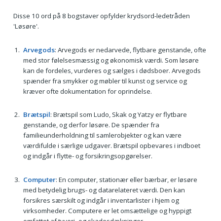
Disse 10 ord på 8 bogstaver opfylder krydsord-ledetråden
'Løsøre'.
Arvegods
: Arvegods er nedarvede, flytbare genstande, ofte
med stor følelsesmæssig og økonomisk værdi. Som løsøre
kan de fordeles, vurderes og sælges i dødsboer. Arvegods
spænder fra smykker og møbler til kunst og service og
kræver ofte dokumentation for oprindelse.
Brætspil
: Brætspil som Ludo, Skak og Yatzy er flytbare
genstande, og derfor løsøre. De spænder fra
familieunderholdning til samlerobjekter og kan være
værdifulde i særlige udgaver. Brætspil opbevares i indboet
og indgår i flytte- og forsikringsopgørelser.
Computer
: En computer, stationær eller bærbar, er løsøre
med betydelig brugs- og datarelateret værdi. Den kan
forsikres særskilt og indgår i inventarlister i hjem og
virksomheder. Computere er let omsættelige og hyppigt
omfattet af tyveri- og skadesdækninger.