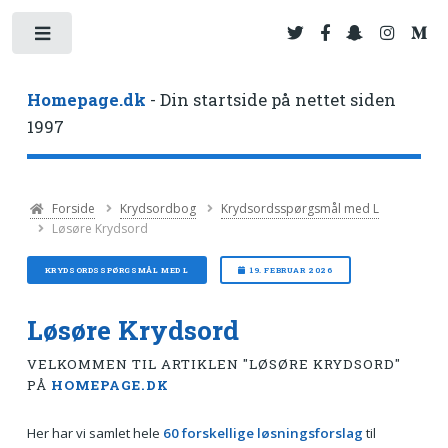
Toggle
Homepage.dk
- Din startside på nettet siden
1997
Forside
Krydsordbog
Krydsordsspørgsmål med L
Løsøre Krydsord
KRYDSORDSSPØRGSMÅL MED L
19. FEBRUAR 2026
Løsøre Krydsord
VELKOMMEN TIL ARTIKLEN "LØSØRE KRYDSORD"
PÅ
HOMEPAGE.DK
Her har vi samlet hele
60 forskellige løsningsforslag
til