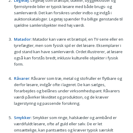
Legetøj
: Legetøj som brætspil, dukker, byggeklodser og
fjernstyrede biler er typisk løsøre med både brugs- og
samlerværdi. Det kan forsikres under indbo og indgå i
auktionskataloger. Legetøj spænder fra billige genstande til
sjældne samlerobjekter med høj værdi.
Matador
: Matador kan være et brætspil, en TV-serie eller en
tyrefægter, men som fysisk spil er det løsøre. Eksemplarer i
god stand kan have samlerværdi. Ordet illustrerer, at løsøre
også kan forstås bredt, inklusiv kulturelle objekter i fysisk
form.
Råvarer
: Råvarer som træ, metal og stofruller er flytbare og
derfor løsøre, indgår ofte i lageret. De kan sælges,
forarbejdes og belånes under virksomhedspant. Råvarers
værdi påvirker likviditet og produktion, og de kræver
lagerstyring og passende forsikring.
Smykker
: Smykker som ringe, halskæder og armbånd er
værdifuldt løsøre, ofte af guld eller sølv. De er let
omsættelige, kan pantsættes og kræver typisk særskilt