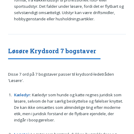
formål, fra køkkenudstyr til professionelt foto- eller
sportsudstyr. Det falder under løsøre, fordi det er flytbart og
selvstændigt omsætteligt. Udstyr kan være driftsmidler,
hobbygenstande eller husholdningsartikler.
Løsøre Krydsord 7 bogstaver
Disse 7 ord på 7 bogstaver passer til krydsord-ledetråden
'Løsøre'.
Kæledyr
: Kæledyr som hunde og katte regnes juridisk som
løsøre, selvom de har særlig beskyttelse og følelser knyttet.
De kan ikke omsættes som almindelige ting efter moderne
etik, men i juridisk forstand er de flytbare ejendele, der
indgår i boopgørelser.