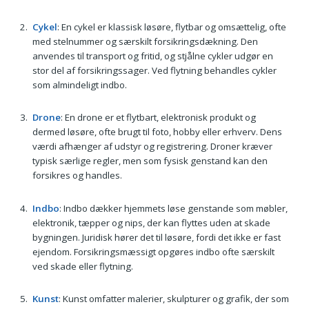
Cykel
: En cykel er klassisk løsøre, flytbar og omsættelig, ofte
med stelnummer og særskilt forsikringsdækning. Den
anvendes til transport og fritid, og stjålne cykler udgør en
stor del af forsikringssager. Ved flytning behandles cykler
som almindeligt indbo.
Drone
: En drone er et flytbart, elektronisk produkt og
dermed løsøre, ofte brugt til foto, hobby eller erhverv. Dens
værdi afhænger af udstyr og registrering. Droner kræver
typisk særlige regler, men som fysisk genstand kan den
forsikres og handles.
Indbo
: Indbo dækker hjemmets løse genstande som møbler,
elektronik, tæpper og nips, der kan flyttes uden at skade
bygningen. Juridisk hører det til løsøre, fordi det ikke er fast
ejendom. Forsikringsmæssigt opgøres indbo ofte særskilt
ved skade eller flytning.
Kunst
: Kunst omfatter malerier, skulpturer og grafik, der som