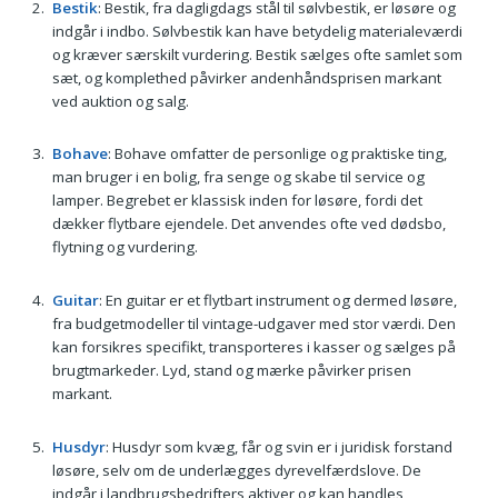
Bestik
: Bestik, fra dagligdags stål til sølvbestik, er løsøre og
indgår i indbo. Sølvbestik kan have betydelig materialeværdi
og kræver særskilt vurdering. Bestik sælges ofte samlet som
sæt, og komplethed påvirker andenhåndsprisen markant
ved auktion og salg.
Bohave
: Bohave omfatter de personlige og praktiske ting,
man bruger i en bolig, fra senge og skabe til service og
lamper. Begrebet er klassisk inden for løsøre, fordi det
dækker flytbare ejendele. Det anvendes ofte ved dødsbo,
flytning og vurdering.
Guitar
: En guitar er et flytbart instrument og dermed løsøre,
fra budgetmodeller til vintage-udgaver med stor værdi. Den
kan forsikres specifikt, transporteres i kasser og sælges på
brugtmarkeder. Lyd, stand og mærke påvirker prisen
markant.
Husdyr
: Husdyr som kvæg, får og svin er i juridisk forstand
løsøre, selv om de underlægges dyrevelfærdslove. De
indgår i landbrugsbedrifters aktiver og kan handles,