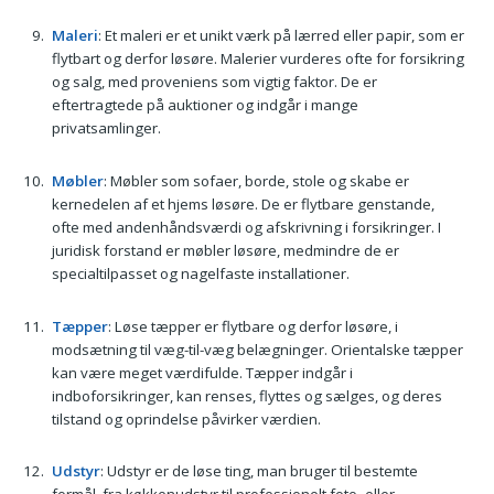
Maleri
: Et maleri er et unikt værk på lærred eller papir, som er
flytbart og derfor løsøre. Malerier vurderes ofte for forsikring
og salg, med proveniens som vigtig faktor. De er
eftertragtede på auktioner og indgår i mange
privatsamlinger.
Møbler
: Møbler som sofaer, borde, stole og skabe er
kernedelen af et hjems løsøre. De er flytbare genstande,
ofte med andenhåndsværdi og afskrivning i forsikringer. I
juridisk forstand er møbler løsøre, medmindre de er
specialtilpasset og nagelfaste installationer.
Tæpper
: Løse tæpper er flytbare og derfor løsøre, i
modsætning til væg-til-væg belægninger. Orientalske tæpper
kan være meget værdifulde. Tæpper indgår i
indboforsikringer, kan renses, flyttes og sælges, og deres
tilstand og oprindelse påvirker værdien.
Udstyr
: Udstyr er de løse ting, man bruger til bestemte