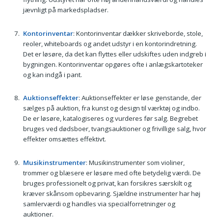
jævnligt på markedspladser.
Kontorinventar
: Kontorinventar dækker skriveborde, stole,
reoler, whiteboards og andet udstyr i en kontorindretning.
Det er løsøre, da det kan flyttes eller udskiftes uden indgreb i
bygningen. Kontorinventar opgøres ofte i anlægskartoteker
og kan indgå i pant.
Auktionseffekter
: Auktionseffekter er løse genstande, der
sælges på auktion, fra kunst og design til værktøj og indbo.
De er løsøre, katalogiseres og vurderes før salg. Begrebet
bruges ved dødsboer, tvangsauktioner og frivillige salg, hvor
effekter omsættes effektivt.
Musikinstrumenter
: Musikinstrumenter som violiner,
trommer og blæsere er løsøre med ofte betydelig værdi. De
bruges professionelt og privat, kan forsikres særskilt og
kræver skånsom opbevaring. Sjældne instrumenter har høj
samlerværdi og handles via specialforretninger og
auktioner.