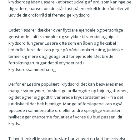
krydsordsgåden Løsøre - et bredt udvalg af ord, som kan hjælpe
dig videre, uanset om du står fast på en enkelt ledetråd eller vil
udvide dit ordforråd til fremtidige krydsord.
Ordet "løsøre" dækker over flytbare ejendele og personlige
genstande - alt fra møbler og smykker til værktøj og nips. I
krydsord fungerer Løsøre ofte som en åben og fleksibel
ledetråd, fordi det kan pege på både konkrete ting, juridiske
termer og mere dagligdags ord for ejendele. Det brede
fortolkningsrum gør det til et yndet ord i
krydsordssammenhæng.
Derfor er Løsøre populært i krydsord: det kan besvares med
mange synonymer, forskellige ordlængder og bøjningsformer,
og det egner sig godt til varierede krydsordstemaer - fra det
juridiske til det helt hjemlige. Mange af forslagene kan også
optræde i sammensatte ord eller ældre sproglige varianter,
hvilket øger chancerne for, at et af vores 60 bud passer i dit
kryds.
Til hvert enkelt løsningsforslag har vi lavet en kort beskrivelse,