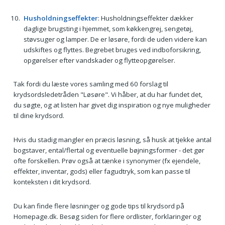
Husholdningseffekter
: Husholdningseffekter dækker
daglige brugsting i hjemmet, som køkkengrej, sengetøj,
støvsuger og lamper. De er løsøre, fordi de uden videre kan
udskiftes og flyttes. Begrebet bruges ved indboforsikring,
opgørelser efter vandskader og flytteopgørelser.
Tak fordi du læste vores samling med 60 forslag til
krydsordsledetråden "Løsøre". Vi håber, at du har fundet det,
du søgte, og at listen har givet dig inspiration og nye muligheder
til dine krydsord.
Hvis du stadig mangler en præcis løsning, så husk at tjekke antal
bogstaver, ental/flertal og eventuelle bøjningsformer - det gør
ofte forskellen. Prøv også at tænke i synonymer (fx ejendele,
effekter, inventar, gods) eller fagudtryk, som kan passe til
konteksten i dit krydsord.
Du kan finde flere løsninger og gode tips til krydsord på
Homepage.dk. Besøg siden for flere ordlister, forklaringer og