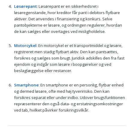
Løsørepant
: Løsørepant er en sikkerhedsret i
løsøregenstande, hvor kreditor får pant i debitors flytbare
aktiver. Det anvendes i finansiering og konkurs. Selve
pantobjekterne er løsøre, og ordningen regulerer, hvordan
de kan sælges eller overtages ved misligholdelse.
Motorcykel
: En motorcykel er et transportmiddel og løsøre,
registreret men stadig flytbart aktiv. Den kan pantsættes,
forsikres og sælges som brugt. Juridisk adskilles den fra fast
ejendom og indgår som løsøre i boopgørelser og ved
beslaglæggelse eller restancer.
Smartphone
: En smartphone er en personlig, flytbar enhed
og dermed løsøre, ofte med høj tyveririsiko. Den kan
forsikres separat eller under indbo. Udover brugsfunktionen
repræsenterer den også data- og erstatningsomkostninger
ved tab, hvilket påvirker forsikringsvilkår.