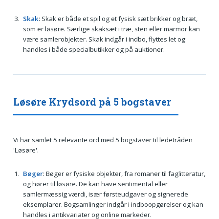
Skak
: Skak er både et spil og et fysisk sæt brikker og bræt,
som er løsøre. Særlige skaksæt i træ, sten eller marmor kan
være samlerobjekter. Skak indgår i indbo, flyttes let og
handles i både specialbutikker og på auktioner.
Løsøre Krydsord på 5 bogstaver
Vi har samlet 5 relevante ord med 5 bogstaver til ledetråden
'Løsøre'.
Bøger
: Bøger er fysiske objekter, fra romaner til faglitteratur,
og hører til løsøre. De kan have sentimental eller
samlermæssig værdi, især førsteudgaver og signerede
eksemplarer. Bogsamlinger indgår i indboopgørelser og kan
handles i antikvariater og online markeder.