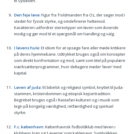
til Sydasien.
Den feje løve
: Figur fra Troldmanden fra Oz, der søger mod i
stedet for fysisk styrke, og omdefinerer heltemod.
Karakteren udfordrer stereotyper om løven som iboende
modig og gør mod til et spørgsmål om handling og valg.
I løvens hule
: Et idiom for at opsøge fare eller møde kritikere
på deres hjemmebane. Udtrykket bruges også om koncepter
som direkt konfrontation og mod, samt som titel på populære
iværksætterprogrammer, hvor deltagere møder ‘løver’ med
kapital.
Løven af juda
: Et bibelsk og religiøst symbol, knyttet til Juda-
stammen, kristendommen og etiopisk kejsertradition.
Begrebet bruges også i Rastafari-kulturen og i musik som
tegn på kongelig værdighed, retfærdighed og spirituel
styrke.
F.c. københavn
: Københavnsk fodboldklub med løven i
klubbens logo og ‘Løverne’ som kaldenavn. Symbolikken