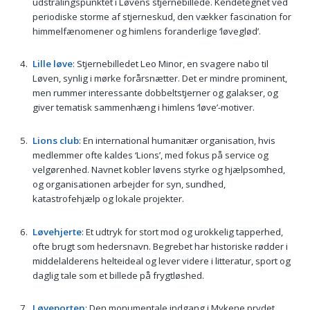
udstrålingspunktet i Løvens stjernebillede. Kendetegnet ved
periodiske storme af stjerneskud, den vækker fascination for
himmelfænomener og himlens foranderlige ‘løveglød’.
Lille løve
: Stjernebilledet Leo Minor, en svagere nabo til
Løven, synlig i mørke forårsnætter. Det er mindre prominent,
men rummer interessante dobbeltstjerner og galakser, og
giver tematisk sammenhæng i himlens ‘løve’-motiver.
Lions club
: En international humanitær organisation, hvis
medlemmer ofte kaldes ‘Lions’, med fokus på service og
velgørenhed. Navnet kobler løvens styrke og hjælpsomhed,
og organisationen arbejder for syn, sundhed,
katastrofehjælp og lokale projekter.
Løvehjerte
: Et udtryk for stort mod og urokkelig tapperhed,
ofte brugt som hedersnavn. Begrebet har historiske rødder i
middelalderens helteideal og lever videre i litteratur, sport og
daglig tale som et billede på frygtløshed.
Løveporten
: Den monumentale indgang i Mykene prydet