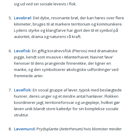
sig ud ved sin sociale levevis i flok.
Løvebrøl
: Det dybe, resonante brøl, der kan høres over flere
kilometer, bruges til at markere territorium og kommunikere.
Lydens styrke og klangfarve har gjort den til et symbol på
autoritet, drama og naturens rå kraft.
Løvefisk
: En giftig koralrevsfisk (Pterois) med dramatiske
pigge, kendt som invasive i Atlanterhavet. Navnet ‘løve’
henviser til dens prangende finnerekke, der ligner en
manke, og den symboliserer økologiske udfordringer ved
fremmede arter.
Løveflok
: En social gruppe af løver, typisk med beslægtede
hunner, deres unger og et mindre antal hanløver. Flokken
koordinerer jagt, territorieforsvar og ungepleje, hvilket gør
løven unik blandt store kattedyr for sin komplekse sociale
struktur.
Løvemund
: Prydsplante (Antirrhinum) hvis blomster minder