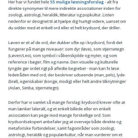
Her har vi fundet hele
55 mulige løsningsforslag
- alt fra
direkte synonymer til mere indirekte associationer inden for
zoologi, astrologi, heraldik, litteratur og popkultur. Listen
nedenfor er designet til at hjælpe dig hurtigt videre, uanset om
du sidder med et enkelt ord eller et helt krydsord, der driller.
Løven er et af de ord, der dukker ofte op i krydsord, fordi det
fungerer på mange niveauer: som dyr (løve), som stjernetegn
(Løven/Leo), som symbol i våbenskjolde og myter, og som
reference i bøger, film og navne. Den visuelle og kulturelle
tyngde gør ordet rigt på afledte begreber - man kan fx løse
ledetråden med ord, der beskriver udseende (man, pels), lyde
(brøl), egenskaber (konge, modig) eller helt andre tilknytninger
(Aslan, Simba, stjernetegn).
Derfor har vi samlet så mange forslag: krydsord krever ofte at
man tænker lateralt, og et enkelt billede eller en enkelt
association kan pege mod mange forskellige ord. Som
krydsordsekspert anbefaler jeg at overveje både direkte og
metaforiske forbindelser, samt fagområder som zoologi,
astrologi, heraldik og populærkultur, når man vurderer om et