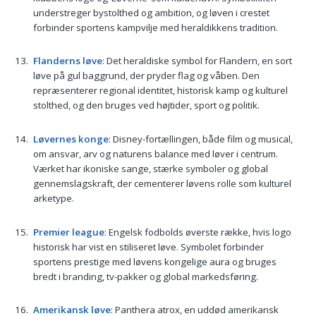
understreger bystolthed og ambition, og løven i crestet
forbinder sportens kampvilje med heraldikkens tradition.
Flanderns løve
: Det heraldiske symbol for Flandern, en sort
løve på gul baggrund, der pryder flag og våben. Den
repræsenterer regional identitet, historisk kamp og kulturel
stolthed, og den bruges ved højtider, sport og politik.
Løvernes konge
: Disney-fortællingen, både film og musical,
om ansvar, arv og naturens balance med løver i centrum.
Værket har ikoniske sange, stærke symboler og global
gennemslagskraft, der cementerer løvens rolle som kulturel
arketype.
Premier league
: Engelsk fodbolds øverste række, hvis logo
historisk har vist en stiliseret løve. Symbolet forbinder
sportens prestige med løvens kongelige aura og bruges
bredt i branding, tv-pakker og global markedsføring.
Amerikansk løve
: Panthera atrox, en uddød amerikansk