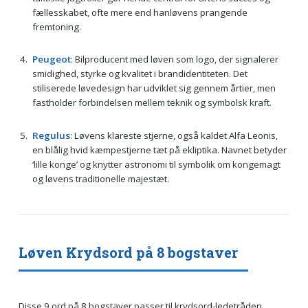
fællesskabet, ofte mere end hanløvens prangende
fremtoning.
Peugeot
: Bilproducent med løven som logo, der signalerer
smidighed, styrke og kvalitet i brandidentiteten. Det
stiliserede løvedesign har udviklet sig gennem årtier, men
fastholder forbindelsen mellem teknik og symbolsk kraft.
Regulus
: Løvens klareste stjerne, også kaldet Alfa Leonis,
en blålig hvid kæmpestjerne tæt på ekliptika. Navnet betyder
‘lille konge’ og knytter astronomi til symbolik om kongemagt
og løvens traditionelle majestæt.
Løven Krydsord på 8 bogstaver
Disse 9 ord på 8 bogstaver passer til krydsord-ledetråden