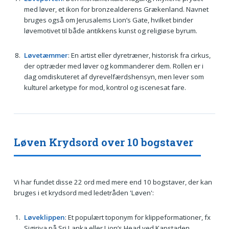
med løver, et ikon for bronzealderens Grækenland. Navnet
bruges også om Jerusalems Lion’s Gate, hvilket binder
løvemotivet til både antikkens kunst og religiøse byrum.
Løvetæmmer
: En artist eller dyretræner, historisk fra cirkus,
der optræder med løver og kommanderer dem. Rollen er i
dag omdiskuteret af dyrevelfærdshensyn, men lever som
kulturel arketype for mod, kontrol og iscenesat fare.
Løven Krydsord over 10 bogstaver
Vi har fundet disse 22 ord med mere end 10 bogstaver, der kan
bruges i et krydsord med ledetråden 'Løven':
Løveklippen
: Et populært toponym for klippeformationer, fx
Sigiriya på Sri Lanka eller Lion’s Head ved Kapstaden.