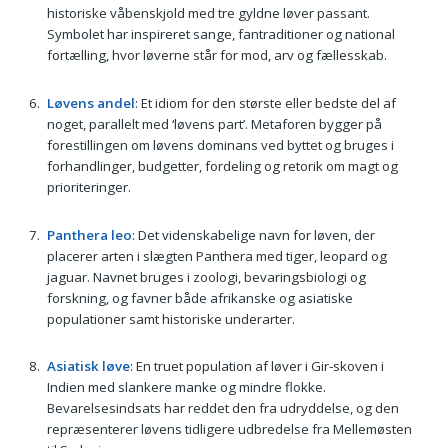
historiske våbenskjold med tre gyldne løver passant.
Symbolet har inspireret sange, fantraditioner og national
fortælling, hvor løverne står for mod, arv og fællesskab.
Løvens andel
: Et idiom for den største eller bedste del af
noget, parallelt med ‘løvens part’. Metaforen bygger på
forestillingen om løvens dominans ved byttet og bruges i
forhandlinger, budgetter, fordeling og retorik om magt og
prioriteringer.
Panthera leo
: Det videnskabelige navn for løven, der
placerer arten i slægten Panthera med tiger, leopard og
jaguar. Navnet bruges i zoologi, bevaringsbiologi og
forskning, og favner både afrikanske og asiatiske
populationer samt historiske underarter.
Asiatisk løve
: En truet population af løver i Gir-skoven i
Indien med slankere manke og mindre flokke.
Bevarelsesindsats har reddet den fra udryddelse, og den
repræsenterer løvens tidligere udbredelse fra Mellemøsten