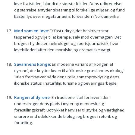
løve fra istiden, blandt de største felider. Dens udbredelse
og størrelse antyder tilpasning til forskellige miljøer, og fund
kaster lys over megafaunaens forsvinden i Nordamerika.
Mod som en løve
: Et fast udtryk, der beskriver stor
tapperhed og vilje til at kæmpe, selv mod overmagten. Det
bruges i hyldester, nekrologer og sportsjournalistik, hvor
løvebilledet løfter den moralske og dramatiske vægt.
Savannens konge
: En moderne variant af ‘kongen af
dyrene’, der knytter løven til afrikanske græslandes økologi.
Titlen fremhæver både dens rolle som toprovdyr og dens
ikoniske status i naturfilm, turisme og bevaringsarbejde.
Kongen af dyrene
: En traditionel titel for løven, der
understreger dens plads i myter og menneskelig
forestillingskraft. Udtrykket henviser til styrke og værdighed
snarere end udelukkende biologi, og bruges i retorik og
fortælling.