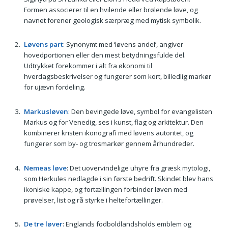
Formen associerer til en hvilende eller brølende løve, og
navnet forener geologisk særpræg med mytisk symbolik.
Løvens part
: Synonymt med ‘løvens andel’, angiver
hovedportionen eller den mest betydningsfulde del.
Udtrykket forekommer i alt fra økonomi til
hverdagsbeskrivelser og fungerer som kort, billedlig markør
for ujævn fordeling.
Markusløven
: Den bevingede løve, symbol for evangelisten
Markus og for Venedig, ses i kunst, flag og arkitektur. Den
kombinerer kristen ikonografi med løvens autoritet, og
fungerer som by- og trosmarkør gennem århundreder.
Nemeas løve
: Det uovervindelige uhyre fra græsk mytologi,
som Herkules nedlagde i sin første bedrift. Skindet blev hans
ikoniske kappe, og fortællingen forbinder løven med
prøvelser, list og rå styrke i heltefortællinger.
De tre løver
: Englands fodboldlandsholds emblem og