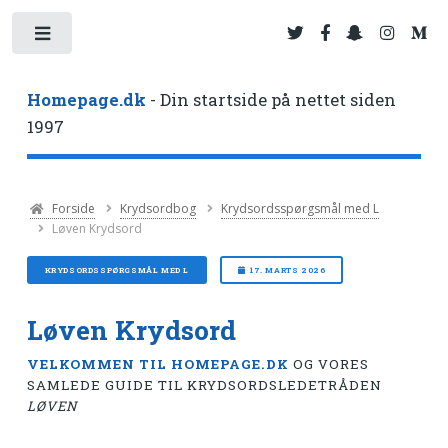
Toggle
Homepage.dk
- Din startside på nettet siden
1997
Forside
Krydsordbog
Krydsordsspørgsmål med L
Løven Krydsord
KRYDSORDSSPØRGSMÅL MED L
17. MARTS 2026
Løven Krydsord
VELKOMMEN TIL HOMEPAGE.DK
OG VORES
SAMLEDE GUIDE TIL KRYDSORDSLEDETRÅDEN
LØVEN