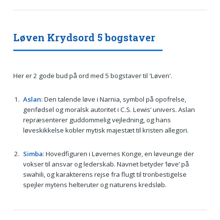
Løven Krydsord 5 bogstaver
Her er 2 gode bud på ord med 5 bogstaver til 'Løven'.
Aslan
: Den talende løve i Narnia, symbol på opofrelse,
genfødsel og moralsk autoritet i C.S. Lewis’ univers. Aslan
repræsenterer guddommelig vejledning, og hans
løveskikkelse kobler mytisk majestæt til kristen allegori.
Simba
: Hovedfiguren i Løvernes Konge, en løveunge der
vokser til ansvar og lederskab. Navnet betyder ‘løve’ på
swahili, og karakterens rejse fra flugt til tronbestigelse
spejler mytens helteruter og naturens kredsløb.