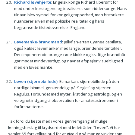
Richard løvehjerte
: Engelsk konge Richard I, berømt for
mod under korstogene og idealiseret som ridderkonge. Hans
tilnavn blev symbol for kongelig tapperhed, men historikere
nuancerer arven med politiske realiteter og hans
begrænsede tilstedeværelse i England.
Løvemanke-brandmand
: Jellyfish-arten Cyanea capillata,
også kaldet ‘løvemanke’, med lange, brændende tentakler.
Den imponerende orange-røde klokke og kraftige brændhår
gør mødet mindeværdigt, og navnet afspejler visuelt lighed
med en løves manke.
Løven (stjernebillede)
: Et markant stjernebillede på den
nordlige himmel, genkendeligt på ‘Seglet’ og stjernen
Regulus. Forbundet med myter, årstider og astrologi, og en
velegnet indgang til observation for amatørastronomer i
forårsnætterne.
Tak fordi du læste med i vores gennemgang af mulige
løsningsforslag til krydsordet med ledetråden “Løven”. Vi har
samlet 55 forskellige bud for at give dig så mange vinkler som