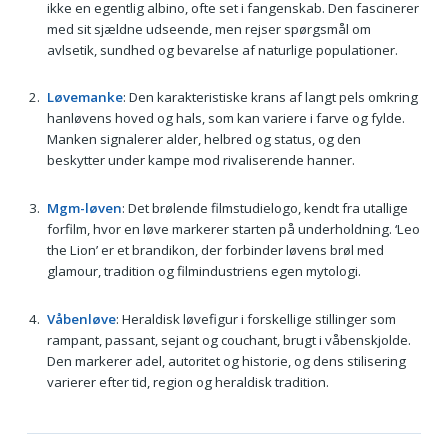
ikke en egentlig albino, ofte set i fangenskab. Den fascinerer
med sit sjældne udseende, men rejser spørgsmål om
avlsetik, sundhed og bevarelse af naturlige populationer.
Løvemanke
: Den karakteristiske krans af langt pels omkring
hanløvens hoved og hals, som kan variere i farve og fylde.
Manken signalerer alder, helbred og status, og den
beskytter under kampe mod rivaliserende hanner.
Mgm-løven
: Det brølende filmstudielogo, kendt fra utallige
forfilm, hvor en løve markerer starten på underholdning. ‘Leo
the Lion’ er et brandikon, der forbinder løvens brøl med
glamour, tradition og filmindustriens egen mytologi.
Våbenløve
: Heraldisk løvefigur i forskellige stillinger som
rampant, passant, sejant og couchant, brugt i våbenskjolde.
Den markerer adel, autoritet og historie, og dens stilisering
varierer efter tid, region og heraldisk tradition.