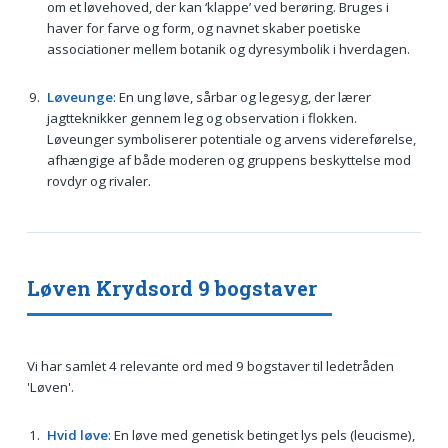
om et løvehoved, der kan ‘klappe’ ved berøring. Bruges i
haver for farve og form, og navnet skaber poetiske
associationer mellem botanik og dyresymbolik i hverdagen.
Løveunge
: En ung løve, sårbar og legesyg, der lærer
jagtteknikker gennem leg og observation i flokken.
Løveunger symboliserer potentiale og arvens videreførelse,
afhængige af både moderen og gruppens beskyttelse mod
rovdyr og rivaler.
Løven Krydsord 9 bogstaver
Vi har samlet 4 relevante ord med 9 bogstaver til ledetråden
'Løven'.
Hvid løve
: En løve med genetisk betinget lys pels (leucisme),