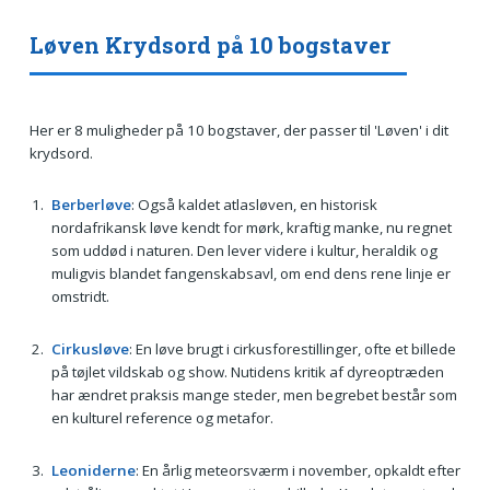
Løven Krydsord på 10 bogstaver
Her er 8 muligheder på 10 bogstaver, der passer til 'Løven' i dit
krydsord.
Berberløve
: Også kaldet atlasløven, en historisk
nordafrikansk løve kendt for mørk, kraftig manke, nu regnet
som uddød i naturen. Den lever videre i kultur, heraldik og
muligvis blandet fangenskabsavl, om end dens rene linje er
omstridt.
Cirkusløve
: En løve brugt i cirkusforestillinger, ofte et billede
på tøjlet vildskab og show. Nutidens kritik af dyreoptræden
har ændret praksis mange steder, men begrebet består som
en kulturel reference og metafor.
Leoniderne
: En årlig meteorsværm i november, opkaldt efter