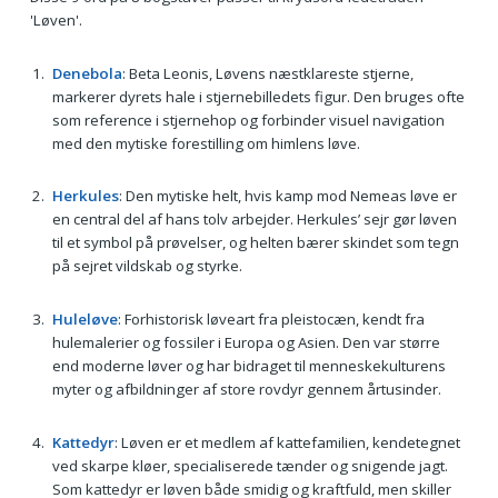
'Løven'.
Denebola
: Beta Leonis, Løvens næstklareste stjerne,
markerer dyrets hale i stjernebilledets figur. Den bruges ofte
som reference i stjernehop og forbinder visuel navigation
med den mytiske forestilling om himlens løve.
Herkules
: Den mytiske helt, hvis kamp mod Nemeas løve er
en central del af hans tolv arbejder. Herkules’ sejr gør løven
til et symbol på prøvelser, og helten bærer skindet som tegn
på sejret vildskab og styrke.
Huleløve
: Forhistorisk løveart fra pleistocæn, kendt fra
hulemalerier og fossiler i Europa og Asien. Den var større
end moderne løver og har bidraget til menneskekulturens
myter og afbildninger af store rovdyr gennem årtusinder.
Kattedyr
: Løven er et medlem af kattefamilien, kendetegnet
ved skarpe kløer, specialiserede tænder og snigende jagt.
Som kattedyr er løven både smidig og kraftfuld, men skiller