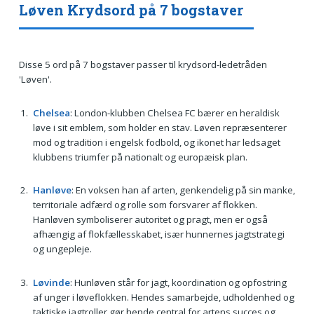
Løven Krydsord på 7 bogstaver
Disse 5 ord på 7 bogstaver passer til krydsord-ledetråden
'Løven'.
Chelsea
: London-klubben Chelsea FC bærer en heraldisk
løve i sit emblem, som holder en stav. Løven repræsenterer
mod og tradition i engelsk fodbold, og ikonet har ledsaget
klubbens triumfer på nationalt og europæisk plan.
Hanløve
: En voksen han af arten, genkendelig på sin manke,
territoriale adfærd og rolle som forsvarer af flokken.
Hanløven symboliserer autoritet og pragt, men er også
afhængig af flokfællesskabet, især hunnernes jagtstrategi
og ungepleje.
Løvinde
: Hunløven står for jagt, koordination og opfostring
af unger i løveflokken. Hendes samarbejde, udholdenhed og
taktiske jagtroller gør hende central for artens succes og