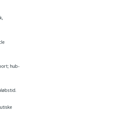
k,
cle
port; hub-
løbstid.
utiske