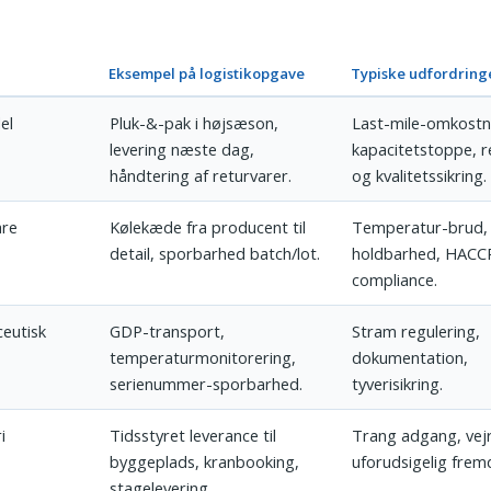
Eksempel på logistikopgave
Typiske udfordring
el
Pluk-&-pak i højsæson,
Last-mile-omkostn
levering næste dag,
kapacitetstoppe, 
håndtering af returvarer.
og kvalitetssikring.
are
Kølekæde fra producent til
Temperatur-brud,
detail, sporbarhed batch/lot.
holdbarhed, HACC
compliance.
eutisk
GDP-transport,
Stram regulering,
temperaturmonitorering,
dokumentation,
serienummer-sporbarhed.
tyverisikring.
i
Tidsstyret leverance til
Trang adgang, vejr
byggeplads, kranbooking,
uforudsigelig fremd
stagelevering.