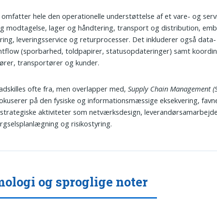
omfatter hele den operationelle understøttelse af et vare- og serv
g modtagelse, lager og håndtering, transport og distribution, emba
ring, leveringsservice og returprocesser. Det inkluderer også data-
flow (sporbarhed, toldpapirer, statusopdateringer) samt koordi
ører, transportører og kunder.
 adskilles ofte fra, men overlapper med,
Supply Chain Management (
 fokuserer på den fysiske og informationsmæssige eksekvering, fav
strategiske aktiviteter som netværksdesign, leverandørsamarbejde
rgselsplanlægning og risikostyring.
ologi og sproglige noter