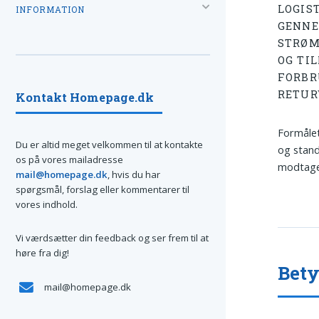
LOGIS
INFORMATION
GENNE
STRØM
OG TI
FORBR
RETUR
Kontakt Homepage.dk
Formålet
Du er altid meget velkommen til at kontakte
og stand
os på vores mailadresse
modtager
mail@homepage.dk
, hvis du har
spørgsmål, forslag eller kommentarer til
vores indhold.
Vi værdsætter din feedback og ser frem til at
høre fra dig!
Bety
mail@homepage.dk