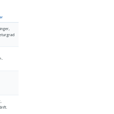
er
inger,
returgrad
P-
,
rift.