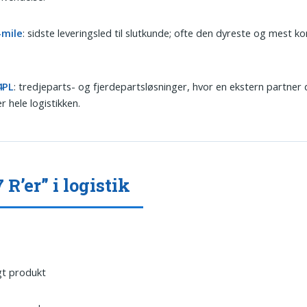
-mile
: sidste leveringsled til slutkunde; ofte den dyreste og mest 
4PL
: tredjeparts- og fjerdepartsløsninger, hvor en ekstern partner 
er hele logistikken.
 R’er” i logistik
gt produkt