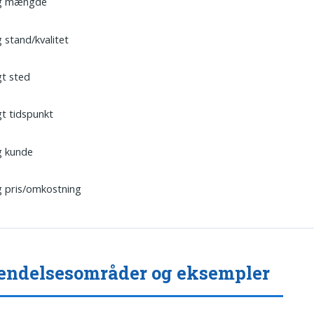
ig mængde
g stand/kvalitet
gt sted
gt tidspunkt
g kunde
g pris/omkostning
ndelsesområder og eksempler