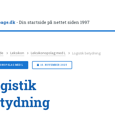
age.dk
- Din startside på nettet siden 1997
de
Leksikon
Leksikonopslag med L
Logistik betydning
KONOPSLAG MED L
10. NOVEMBER 2025
gistik
tydning