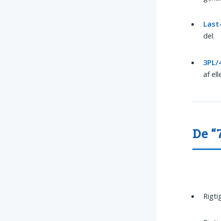
Last
del.
3PL/
af ell
De “7
Rigti