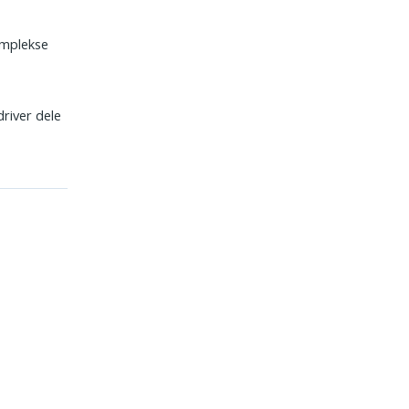
komplekse
driver dele