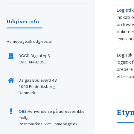
Logistik
indkøb o
Udgiverinfo
ordresty
dokument
leverand
Homepage.dk udgives af:
Logistik
BGGD Digital ApS
logistik
CVR: 34482853
bredere 
efterspø
Dalgas Boulevard 48
2000 Frederiksberg
Danmark
Etym
OBS:
Henvendelse på adressen ikke
muligt.
Post mærkes "Att: Homepage.dk"