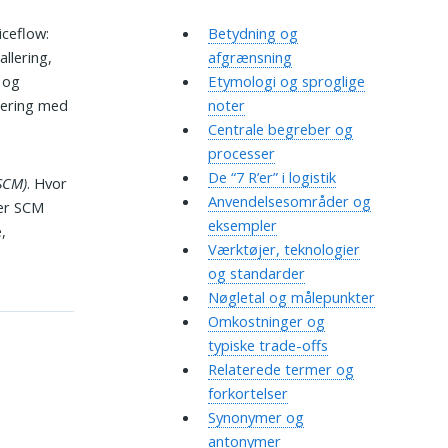
iceflow:
Betydning og
llering,
afgrænsning
 og
Etymologi og sproglige
nering med
noter
Centrale begreber og
processer
De “7 R’er” i logistik
SCM)
. Hvor
Anvendelsesområder og
ner SCM
eksempler
,
Værktøjer, teknologier
og standarder
Nøgletal og målepunkter
Omkostninger og
typiske trade-offs
Relaterede termer og
forkortelser
Synonymer og
antonymer