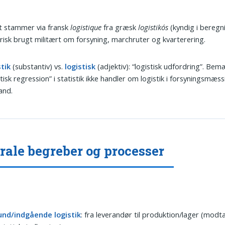
t stammer via fransk
logistique
fra græsk
logistikós
(kyndig i beregni
risk brugt militært om forsyning, marchruter og kvarterering.
tik
(substantiv) vs.
logistisk
(adjektiv): “logistisk udfordring”. Bem
stisk regression” i statistik ikke handler om logistik i forsyningsmæss
and.
rale begreber og processer
und/indgående logistik
: fra leverandør til produktion/lager (modt