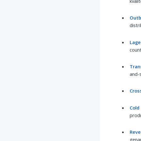
kvali
Outb
distr
Lage
count
Tran
and-s
Cros
Cold
produ
Reve
gena