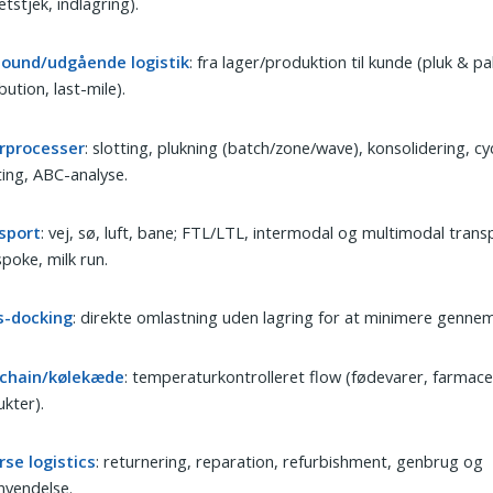
tetstjek, indlagring).
ound/udgående logistik
: fra lager/produktion til kunde (pluk & pa
ibution, last-mile).
rprocesser
: slotting, plukning (batch/zone/wave), konsolidering, cy
ing, ABC-analyse.
sport
: vej, sø, luft, bane; FTL/LTL, intermodal og multimodal trans
poke, milk run.
s-docking
: direkte omlastning uden lagring for at minimere gennem
 chain/kølekæde
: temperaturkontrolleret flow (fødevarer, farmace
kter).
rse logistics
: returnering, reparation, refurbishment, genbrug og
nvendelse.