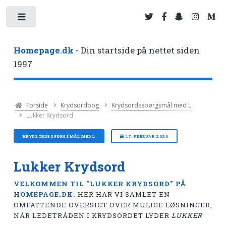
Toggle
Homepage.dk
- Din startside på nettet siden
1997
Forside
Krydsordbog
Krydsordsspørgsmål med L
Lukker Krydsord
KRYDSORDSSPØRGSMÅL MED L
17. FEBRUAR 2026
Lukker Krydsord
VELKOMMEN TIL "LUKKER KRYDSORD" PÅ
HOMEPAGE.DK.
HER HAR VI SAMLET EN
OMFATTENDE OVERSIGT OVER MULIGE LØSNINGER,
NÅR LEDETRÅDEN I KRYDSORDET LYDER
LUKKER