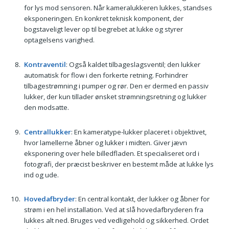
for lys mod sensoren. Når kameralukkeren lukkes, standses
eksponeringen. En konkret teknisk komponent, der
bogstaveligt lever op til begrebet at lukke og styrer
optagelsens varighed.
Kontraventil
: Også kaldet tilbageslagsventil; den lukker
automatisk for flow i den forkerte retning. Forhindrer
tilbagestrømning i pumper og rør. Den er dermed en passiv
lukker, der kun tillader ønsket strømningsretning og lukker
den modsatte.
Centrallukker
: En kameratype-lukker placeret i objektivet,
hvor lamellerne åbner og lukker i midten. Giver jævn
eksponering over hele billedfladen. Et specialiseret ord i
fotografi, der præcist beskriver en bestemt måde at lukke lys
ind og ude.
Hovedafbryder
: En central kontakt, der lukker og åbner for
strøm i en hel installation. Ved at slå hovedafbryderen fra
lukkes alt ned. Bruges ved vedligehold og sikkerhed. Ordet