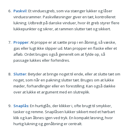
Paskvil
: Et vinduesgreb, som via stænger lukker og låser
vinduesrammer. Paskvilløsninger giver en tæt, kontrolleret
lukning. Udbredt på danske vinduer, hvor ét greb styrer flere
lukkepunkter og sikrer, at rammen slutter tæt og sikkert.
Propper
: At proppe er at sætte prop i en åbning, så væske,
gas eller lugt ikke slipper ud. Man propper en flaske eller et
afløb. Ordet bruges også generelt om at fylde op, så
passage lukkes eller forhindres.
Slutter
: Betyder at bringe noget til ende, eller at slutte tæt om
noget, som når en pakning slutter tæt. Bruges om at lukke
møder, forhandlinger eller en forestilling. Kan også dække
over at lukke et argument med en slutreplik.
Snaplås
: En hurtiglås, der klikker i, ofte brugt til smykker,
tasker og remme. Snaplåsen lukker sikkert med et hørbart
klik og kan åbnes igen ved tryk. En kompakt løsning, hvor
hurtig lukning og genåbning er centralt.