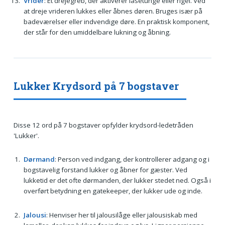
Vrider
: Et drejegreb, der aktiverer låsetunge eller rigel. Ved
at dreje vrideren lukkes eller åbnes døren. Bruges især på
badeværelser eller indvendige døre. En praktisk komponent,
der står for den umiddelbare lukning og åbning.
Lukker Krydsord på 7 bogstaver
Disse 12 ord på 7 bogstaver opfylder krydsord-ledetråden
'Lukker'.
Dørmand
: Person ved indgang, der kontrollerer adgang og i
bogstavelig forstand lukker og åbner for gæster. Ved
lukketid er det ofte dørmanden, der lukker stedet ned. Også i
overført betydning en gatekeeper, der lukker ude og inde.
Jalousi
: Henviser her til jalousilåge eller jalousiskab med