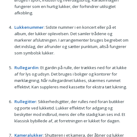
fungerer som en hurtig lukker, der forhindrer utilsigtet
afkobling.
Lukkenummer
: Sidste nummer i en koncert eller på et
album, der lukker oplevelsen. Det samler trådene og
markerer afslutningen. I arrangementer bruges begrebet om
det indslag, der afrunder og sætter punktum, altså fungerer
som symbolsk lukker.
Rullegardin
: Et gardin på rulle, der trækkes ned for at lukke
af for lys og udsyn. Det bruges i boliger og kontorer for
mørklægning. Når rullegardinet lukkes, skærmes rummet
effektivt. Kan suppleres med kassette for ekstra tæt lukning.
Rullegitter
: Sikkerhedsgitter, der rulles ned foran butikker
og porte ved lukketid. Lukker effektivt for adgang og
beskytter mod indbrud, mens der ofte stadig kan ses ind. Et
klassisk bybillede af, at forretningen er lukket for dagen.
Kameralukker
: Shutteren i et kamera, der åbner og lukker