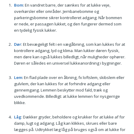
Bom
: En vandret barre, der sænkes for at lukke veje,
overkørsler eller områder. Jernbanebomme og
parkeringsbomme sikrer kontrolleret adgang. Når bommen
er nede, er passagen lukket, og den fungerer dermed som
en tydelig fysisk lukker.
Dør
: Et bevægeligt felt i en vægåbning, som kan lukkes for at
kontrollere adgang, lyd og klima. Man lukker døren fysisk,
men døre kan også lukkes billedligt, når muligheder ophører.
Døren er således en universel lukkeanordning i bygninger.
Lem
: En flad plade over en åbning, fx loftslem, skibslem eller
gulvlem, der kan lukkes for at forhindre adgang eller
gennemgang. Lemmen beskytter mod fald, træk og
uvedkommende. Billedligt: at lukke lemmen for nysgerrige
blikke.
Låg
: Dækker gryder, beholdere og krukker for at lukke af for
damp, lugt og adgang. Låg kan klikkes, skrues eller bare
lægges på. Udtrykket læg låg på bruges også om at lukke for