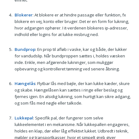
emnet.
Blokerer
: At blokere er at hindre passage eller funktion, fx
blokere en vej, konto eller bruger. Det er en form for lukning,
hvor adgangen ophører. I it-verdenen blokeres ip-adresser,
indhold eller logins for at lukke misbrug ned.
Bundprop
: En prop til afløb i vaske, kar og både, der lukker
for vandudslip. Når bundproppen sættes i, holdes væsken
inde. Enkle, men afgørende lukninger, som muliggør
opbevaring og kontrolleret tømning ved senere åbning.
Hængelås
: Flytbar lås med bøjle, der kan lukke kæder, skure
og skabe. Hængelåsen kan sættes i ringe eller beslag og
fjernes igen. En alsidig lukning, som hurtigt kan sikre adgang,
og som fås med nøgle eller talkode.
Lukkepal
: Specifik pal, der fungerer som selve
lukkeelementet i en mekanisme. Når lukkepallen engageres,
holdes en klap, dør eller låg effektivt lukket. Udbredt i teknik,
møbler og transportkasser, hvor et simpelt greb giver