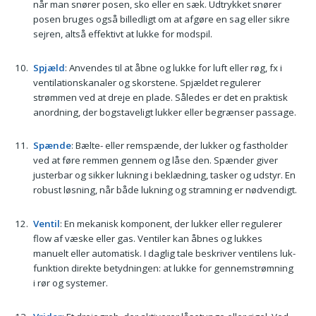
når man snører posen, sko eller en sæk. Udtrykket snører
posen bruges også billedligt om at afgøre en sag eller sikre
sejren, altså effektivt at lukke for modspil.
Spjæld
: Anvendes til at åbne og lukke for luft eller røg, fx i
ventilationskanaler og skorstene. Spjældet regulerer
strømmen ved at dreje en plade. Således er det en praktisk
anordning, der bogstaveligt lukker eller begrænser passage.
Spænde
: Bælte- eller remspænde, der lukker og fastholder
ved at føre remmen gennem og låse den. Spænder giver
justerbar og sikker lukning i beklædning, tasker og udstyr. En
robust løsning, når både lukning og stramning er nødvendigt.
Ventil
: En mekanisk komponent, der lukker eller regulerer
flow af væske eller gas. Ventiler kan åbnes og lukkes
manuelt eller automatisk. I daglig tale beskriver ventilens luk-
funktion direkte betydningen: at lukke for gennemstrømning
i rør og systemer.