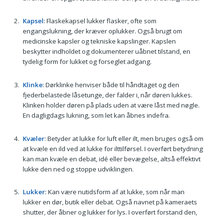
Kapsel
: Flaskekapsel lukker flasker, ofte som
engangslukning, der kræver oplukker. Også brugt om
medicinske kapsler og tekniske kapslinger. Kapslen
beskytter indholdet og dokumenterer uåbnet tilstand, en
tydelig form for lukket og forseglet adgang.
Klinke
: Dørklinke henviser både til håndtaget og den
fjederbelastede låsetunge, der falder i, når døren lukkes.
Klinken holder døren på plads uden at være låst med nøgle.
En dagligdags lukning, som let kan åbnes indefra.
Kvæler
: Betyder at lukke for luft eller ilt, men bruges også om
at kvæle en ild ved at lukke for ilttilførsel. I overført betydning
kan man kvæle en debat, idé eller bevægelse, altså effektivt
lukke den ned og stoppe udviklingen.
Lukker
: Kan være nutidsform af at lukke, som når man
lukker en dør, butik eller debat. Også navnet på kameraets
shutter, der åbner og lukker for lys. I overført forstand den,