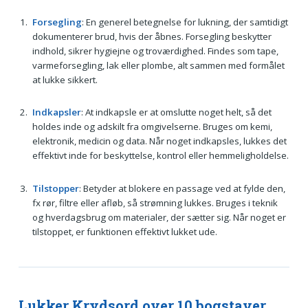
Forsegling
: En generel betegnelse for lukning, der samtidigt
dokumenterer brud, hvis der åbnes. Forsegling beskytter
indhold, sikrer hygiejne og troværdighed. Findes som tape,
varmeforsegling, lak eller plombe, alt sammen med formålet
at lukke sikkert.
Indkapsler
: At indkapsle er at omslutte noget helt, så det
holdes inde og adskilt fra omgivelserne. Bruges om kemi,
elektronik, medicin og data. Når noget indkapsles, lukkes det
effektivt inde for beskyttelse, kontrol eller hemmeligholdelse.
Tilstopper
: Betyder at blokere en passage ved at fylde den,
fx rør, filtre eller afløb, så strømning lukkes. Bruges i teknik
og hverdagsbrug om materialer, der sætter sig. Når noget er
tilstoppet, er funktionen effektivt lukket ude.
Lukker Krydsord over 10 bogstaver