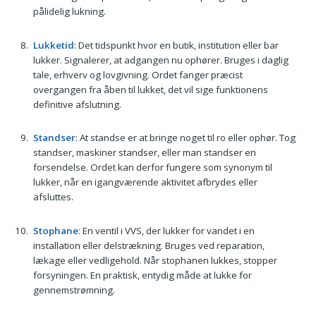
pålidelig lukning.
Lukketid
: Det tidspunkt hvor en butik, institution eller bar
lukker. Signalerer, at adgangen nu ophører. Bruges i daglig
tale, erhverv og lovgivning. Ordet fanger præcist
overgangen fra åben til lukket, det vil sige funktionens
definitive afslutning.
Standser
: At standse er at bringe noget til ro eller ophør. Tog
standser, maskiner standser, eller man standser en
forsendelse. Ordet kan derfor fungere som synonym til
lukker, når en igangværende aktivitet afbrydes eller
afsluttes.
Stophane
: En ventil i VVS, der lukker for vandet i en
installation eller delstrækning. Bruges ved reparation,
lækage eller vedligehold. Når stophanen lukkes, stopper
forsyningen. En praktisk, entydig måde at lukke for
gennemstrømning.