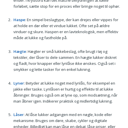
ender. I krydsord kan det matche betydningen at lukke
forløbet, sætte stop for en proces eller bringe noget til ophør.
Haspe
: En simpel beslagtype, der kan drejes eller vippes for
at holde en dør eller et vindue lukket. Ofte set på ældre
vinduer og skure. Haspen er en lavteknologisk, men effektiv
måde at lukke og fastholde på.
Hægte
: Hægter er små lukkebeslag, ofte brugt i tøj og
tekstiler, der låser to dele sammen. En hægte lukker diskret
og fladt, hvor knapper eller lynlåse ikke ønskes. Også set i
smykker og lette tasker for en enkel lukning.
Lyner
: Betyder at lukke noget med lynlås, for eksempel en
jakke eller taske. Lynlåsen er hurtig og effektiv til at lukke
åbninger. Bruges også om at lyne op, som modsætning, når
man åbner igen. Indikerer praktisk og midlertidig lukning.
Låser
: At låse lukker adgangen med en nøgle, kode eller
mekanisme. Bruges om døre, skabe, cykler og digitale
enheder. Billedligt kan man låse en debat, låse priser, eller