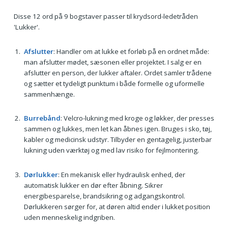
Disse 12 ord på 9 bogstaver passer til krydsord-ledetråden
'Lukker'.
Afslutter
: Handler om at lukke et forløb på en ordnet måde:
man afslutter mødet, sæsonen eller projektet. I salg er en
afslutter en person, der lukker aftaler. Ordet samler trådene
og sætter et tydeligt punktum i både formelle og uformelle
sammenhænge.
Burrebånd
: Velcro-lukning med kroge og løkker, der presses
sammen og lukkes, men let kan åbnes igen. Bruges i sko, tøj,
kabler og medicinsk udstyr. Tilbyder en gentagelig, justerbar
lukning uden værktøj og med lav risiko for fejlmontering.
Dørlukker
: En mekanisk eller hydraulisk enhed, der
automatisk lukker en dør efter åbning. Sikrer
energibesparelse, brandsikring og adgangskontrol.
Dørlukkeren sørger for, at døren altid ender i lukket position
uden menneskelig indgriben.