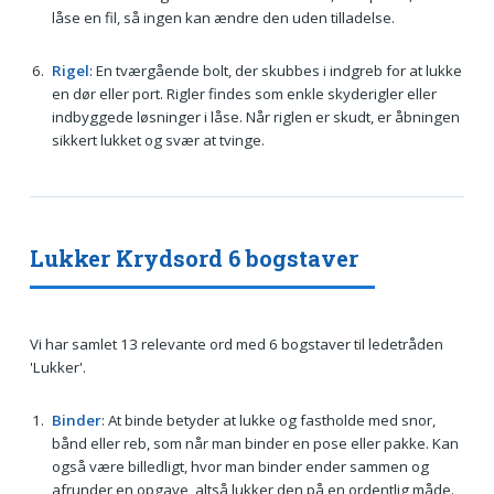
låse en fil, så ingen kan ændre den uden tilladelse.
Rigel
: En tværgående bolt, der skubbes i indgreb for at lukke
en dør eller port. Rigler findes som enkle skyderigler eller
indbyggede løsninger i låse. Når riglen er skudt, er åbningen
sikkert lukket og svær at tvinge.
Lukker Krydsord 6 bogstaver
Vi har samlet 13 relevante ord med 6 bogstaver til ledetråden
'Lukker'.
Binder
: At binde betyder at lukke og fastholde med snor,
bånd eller reb, som når man binder en pose eller pakke. Kan
også være billedligt, hvor man binder ender sammen og
afrunder en opgave, altså lukker den på en ordentlig måde.