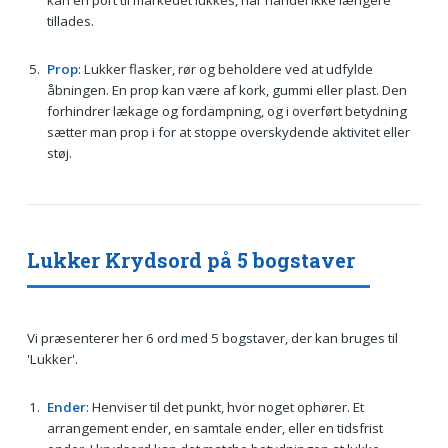
kan en port til markedet lukkes, når handel ikke længere
tillades.
Prop
: Lukker flasker, rør og beholdere ved at udfylde
åbningen. En prop kan være af kork, gummi eller plast. Den
forhindrer lækage og fordampning, og i overført betydning
sætter man prop i for at stoppe overskydende aktivitet eller
støj.
Lukker Krydsord på 5 bogstaver
Vi præsenterer her 6 ord med 5 bogstaver, der kan bruges til
'Lukker'.
Ender
: Henviser til det punkt, hvor noget ophører. Et
arrangement ender, en samtale ender, eller en tidsfrist