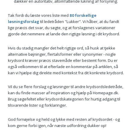
dækker en autoritativ, altomfattende lukning af forsyning.
Tak fordi du læste vores liste med
80 forskellige
løsningsforslag
til ledetråden "Lukker". Vi håber, at du fandt
lige præcis det svar, du søgte, og at forslagenes variationer
gjorde det nemmere at lande den rigtige løsning i dit krydsord.
Hvis du stadig mangler det helt rigtige ord, så husk at tjekke
alternative bøjninger, flertalsformer eller synonymer - nogle
krydsord kræver præcis stavemåde eller bestemt form. Du er
også velkommen til at efterlade en kommentar på artiklen, så
kan vi hjælpe dig direkte med kontekst fra dit konkrete krydsord.
Vil du se flere forslag og løsninger til andre krydsordsledetråde,
kan du finde masser af inspiration og hjælp på Homepage.dk.
Brug søgefeltet eller krydsordskategorien for hurtig adgang til
tilsvarende lister og forklaringer.
God fornøjelse og held og lykke med resten af krydsordet - og
kom gerne forbi igen, når næste udfordring dukker op!