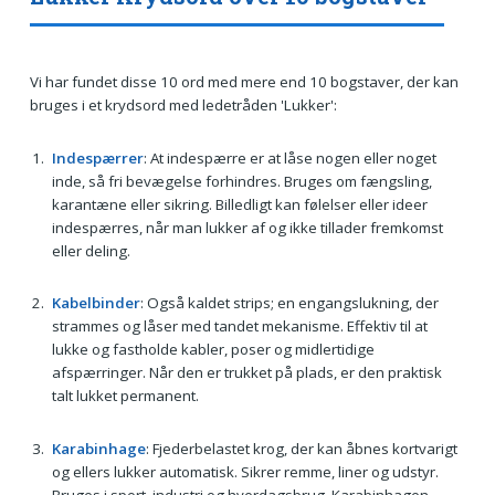
Vi har fundet disse 10 ord med mere end 10 bogstaver, der kan
bruges i et krydsord med ledetråden 'Lukker':
Indespærrer
: At indespærre er at låse nogen eller noget
inde, så fri bevægelse forhindres. Bruges om fængsling,
karantæne eller sikring. Billedligt kan følelser eller ideer
indespærres, når man lukker af og ikke tillader fremkomst
eller deling.
Kabelbinder
: Også kaldet strips; en engangslukning, der
strammes og låser med tandet mekanisme. Effektiv til at
lukke og fastholde kabler, poser og midlertidige
afspærringer. Når den er trukket på plads, er den praktisk
talt lukket permanent.
Karabinhage
: Fjederbelastet krog, der kan åbnes kortvarigt
og ellers lukker automatisk. Sikrer remme, liner og udstyr.
Bruges i sport, industri og hverdagsbrug. Karabinhagen