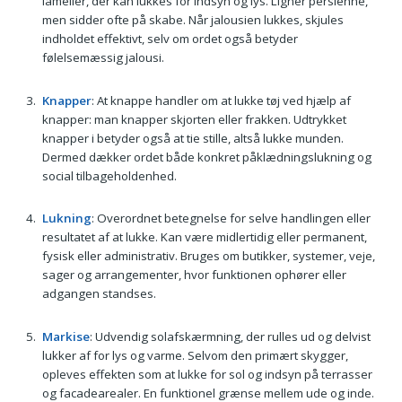
lameller, der kan lukkes for indsyn og lys. Ligner persienne,
men sidder ofte på skabe. Når jalousien lukkes, skjules
indholdet effektivt, selv om ordet også betyder
følelsemæssig jalousi.
Knapper
: At knappe handler om at lukke tøj ved hjælp af
knapper: man knapper skjorten eller frakken. Udtrykket
knapper i betyder også at tie stille, altså lukke munden.
Dermed dækker ordet både konkret påklædningslukning og
social tilbageholdenhed.
Lukning
: Overordnet betegnelse for selve handlingen eller
resultatet af at lukke. Kan være midlertidig eller permanent,
fysisk eller administrativ. Bruges om butikker, systemer, veje,
sager og arrangementer, hvor funktionen ophører eller
adgangen standses.
Markise
: Udvendig solafskærmning, der rulles ud og delvist
lukker af for lys og varme. Selvom den primært skygger,
opleves effekten som at lukke for sol og indsyn på terrasser
og facadearealer. En funktionel grænse mellem ude og inde.