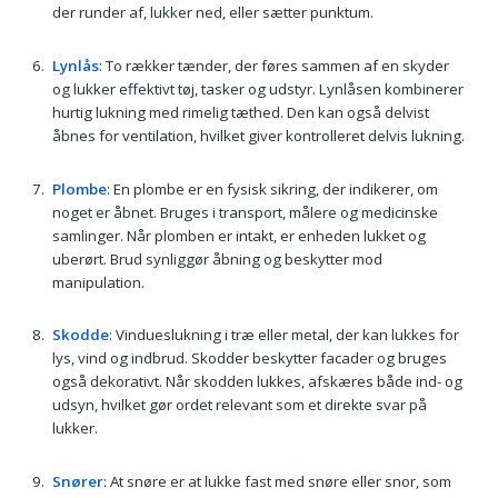
der runder af, lukker ned, eller sætter punktum.
Lynlås
: To rækker tænder, der føres sammen af en skyder
og lukker effektivt tøj, tasker og udstyr. Lynlåsen kombinerer
hurtig lukning med rimelig tæthed. Den kan også delvist
åbnes for ventilation, hvilket giver kontrolleret delvis lukning.
Plombe
: En plombe er en fysisk sikring, der indikerer, om
noget er åbnet. Bruges i transport, målere og medicinske
samlinger. Når plomben er intakt, er enheden lukket og
uberørt. Brud synliggør åbning og beskytter mod
manipulation.
Skodde
: Vindueslukning i træ eller metal, der kan lukkes for
lys, vind og indbrud. Skodder beskytter facader og bruges
også dekorativt. Når skodden lukkes, afskæres både ind- og
udsyn, hvilket gør ordet relevant som et direkte svar på
lukker.
Snører
: At snøre er at lukke fast med snøre eller snor, som