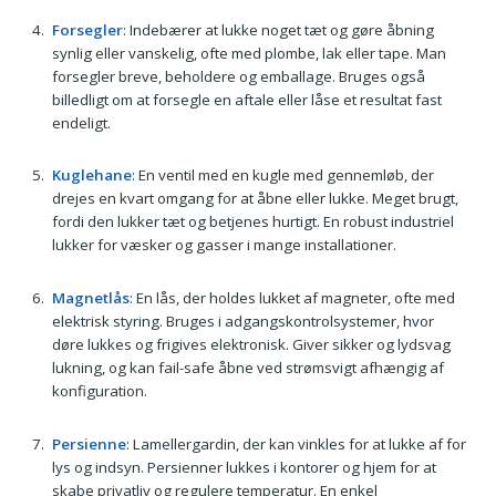
Forsegler
: Indebærer at lukke noget tæt og gøre åbning
synlig eller vanskelig, ofte med plombe, lak eller tape. Man
forsegler breve, beholdere og emballage. Bruges også
billedligt om at forsegle en aftale eller låse et resultat fast
endeligt.
Kuglehane
: En ventil med en kugle med gennemløb, der
drejes en kvart omgang for at åbne eller lukke. Meget brugt,
fordi den lukker tæt og betjenes hurtigt. En robust industriel
lukker for væsker og gasser i mange installationer.
Magnetlås
: En lås, der holdes lukket af magneter, ofte med
elektrisk styring. Bruges i adgangskontrolsystemer, hvor
døre lukkes og frigives elektronisk. Giver sikker og lydsvag
lukning, og kan fail-safe åbne ved strømsvigt afhængig af
konfiguration.
Persienne
: Lamellergardin, der kan vinkles for at lukke af for
lys og indsyn. Persienner lukkes i kontorer og hjem for at
skabe privatliv og regulere temperatur. En enkel