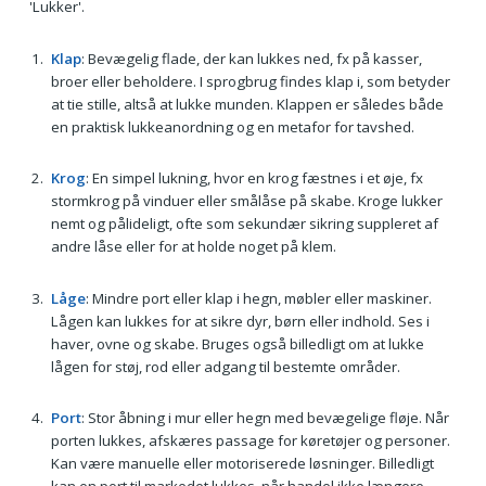
'Lukker'.
Klap
: Bevægelig flade, der kan lukkes ned, fx på kasser,
broer eller beholdere. I sprogbrug findes klap i, som betyder
at tie stille, altså at lukke munden. Klappen er således både
en praktisk lukkeanordning og en metafor for tavshed.
Krog
: En simpel lukning, hvor en krog fæstnes i et øje, fx
stormkrog på vinduer eller smålåse på skabe. Kroge lukker
nemt og pålideligt, ofte som sekundær sikring suppleret af
andre låse eller for at holde noget på klem.
Låge
: Mindre port eller klap i hegn, møbler eller maskiner.
Lågen kan lukkes for at sikre dyr, børn eller indhold. Ses i
haver, ovne og skabe. Bruges også billedligt om at lukke
lågen for støj, rod eller adgang til bestemte områder.
Port
: Stor åbning i mur eller hegn med bevægelige fløje. Når
porten lukkes, afskæres passage for køretøjer og personer.
Kan være manuelle eller motoriserede løsninger. Billedligt