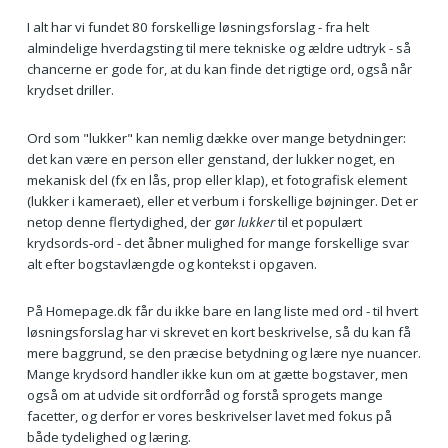
I alt har vi fundet 80 forskellige løsningsforslag - fra helt
almindelige hverdagsting til mere tekniske og ældre udtryk - så
chancerne er gode for, at du kan finde det rigtige ord, også når
krydset driller.
Ord som "lukker" kan nemlig dække over mange betydninger:
det kan være en person eller genstand, der lukker noget, en
mekanisk del (fx en lås, prop eller klap), et fotografisk element
(lukker i kameraet), eller et verbum i forskellige bøjninger. Det er
netop denne flertydighed, der gør
lukker
til et populært
krydsords‑ord - det åbner mulighed for mange forskellige svar
alt efter bogstavlængde og kontekst i opgaven.
På Homepage.dk får du ikke bare en lang liste med ord - til hvert
løsningsforslag har vi skrevet en kort beskrivelse, så du kan få
mere baggrund, se den præcise betydning og lære nye nuancer.
Mange krydsord handler ikke kun om at gætte bogstaver, men
også om at udvide sit ordforråd og forstå sprogets mange
facetter, og derfor er vores beskrivelser lavet med fokus på
både tydelighed og læring.