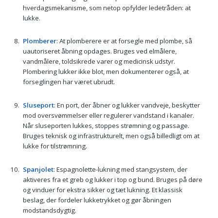
hverdagsmekanisme, som netop opfylder ledetråden: at
lukke.
Plomberer
: At plomberere er at forsegle med plombe, så
uautoriseret åbning opdages. Bruges ved elmålere,
vandmålere, toldsikrede varer og medicinsk udstyr.
Plombering lukker ikke blot, men dokumenterer også, at
forseglingen har været ubrudt.
Sluseport
: En port, der åbner og lukker vandveje, beskytter
mod oversvømmelser eller regulerer vandstand i kanaler.
Når sluseporten lukkes, stoppes strømning og passage.
Bruges teknisk og infrastrukturelt, men også billedligt om at
lukke for tilstrømning.
Spanjolet
: Espagnolette-lukning med stangsystem, der
aktiveres fra et greb og lukker i top og bund. Bruges på døre
og vinduer for ekstra sikker og tæt lukning. Et klassisk
beslag, der fordeler lukketrykket og gør åbningen
modstandsdygtig.