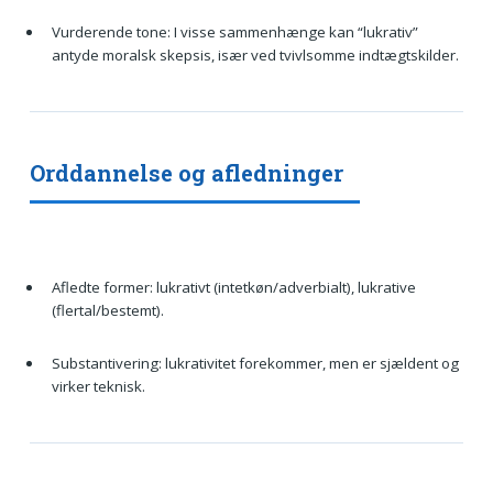
Vurderende tone: I visse sammenhænge kan “lukrativ”
antyde moralsk skepsis, især ved tvivlsomme indtægtskilder.
Orddannelse og afledninger
Afledte former: lukrativt (intetkøn/adverbialt), lukrative
(flertal/bestemt).
Substantivering: lukrativitet forekommer, men er sjældent og
virker teknisk.