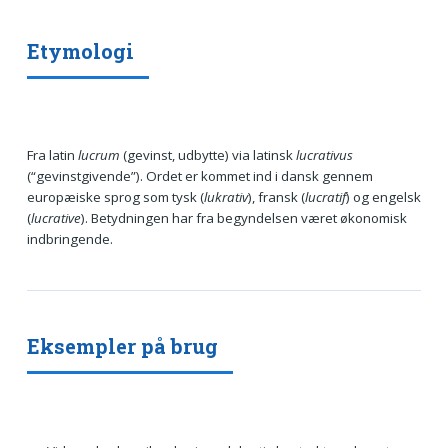
Etymologi
Fra latin
lucrum
(gevinst, udbytte) via latinsk
lucrativus
(“gevinstgivende”). Ordet er kommet ind i dansk gennem
europæiske sprog som tysk (
lukrativ
), fransk (
lucratif
) og engelsk
(
lucrative
). Betydningen har fra begyndelsen været økonomisk
indbringende.
Eksempler på brug