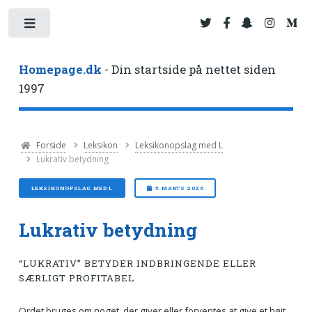
Toggle
Homepage.dk
- Din startside på nettet siden
1997
Forside
Leksikon
Leksikonopslag med L
Lukrativ betydning
LEKSIKONOPSLAG MED L
5. MARTS 2026
Lukrativ betydning
“LUKRATIV” BETYDER INDBRINGENDE ELLER
SÆRLIGT PROFITABEL
Ordet bruges om noget, der giver eller forventes at give et højt