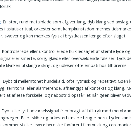
orisk.
g
: En stor, rund metalplade som afgiver lang, dyb klang ved anslag
s i asiatisk ritual, orkester samt kampkunstsdommernes tidsmarke
r, svæver og kan mærkes fysisk i brystkassen længe efter slaget.
: Kontrollerede eller ukontrollerede hulk ledsaget af stemte lyde og
signalerer smerte, sorg, glæde eller overvældende følelser. Lydside
tille klynken til skingre skrig, og udløser ofte empati hos tilhørerne.
n
: Dybt til mellemtonet hundekald, ofte rytmisk og repetitivt. Gøen
yg, territorial eller alarmerende, afhængigt af kontekst og klang. 
ært at aflæse forskelle, og nabostrid opstår let når gøen bliver ved
: Dybt eller lyst advarselssignal frembragt af lufttryk mod membran
ngbæger. Biler, skibe og orkesterblæsere bruger horn. Lyden kan 
u kommer vi eller levere heroiske fanfarer i filmmusik og ceremonier