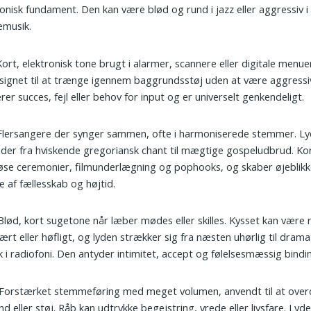
nisk fundament. Den kan være blød og rund i jazz eller aggressiv i 
emusik.
 Kort, elektronisk tone brugt i alarmer, scannere eller digitale menue
signet til at trænge igennem baggrundsstøj uden at være aggressi
erer succes, fejl eller behov for input og er universelt genkendeligt.
 Flersangere der synger sammen, ofte i harmoniserede stemmer. L
er fra hviskende gregoriansk chant til mægtige gospeludbrud. Kor
iøse ceremonier, filmunderlægning og pophooks, og skaber øjeblikk
se af fællesskab og højtid.
 Blød, kort sugetone når læber mødes eller skilles. Kysset kan være 
iært eller høfligt, og lyden strækker sig fra næsten uhørlig til drama
i radiofoni. Den antyder intimitet, accept og følelsesmæssig bindi
 Forstærket stemmeføring med meget volumen, anvendt til at ove
nd eller støj. Råb kan udtrykke begejstring, vrede eller livsfare. Lyd