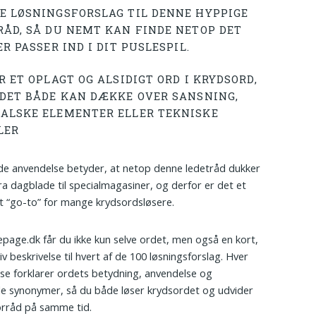
E LØSNINGSFORSLAG TIL DENNE HYPPIGE
RÅD, SÅ DU NEMT KAN FINDE NETOP DET
ER PASSER IND I DIT PUSLESPIL.
R ET OPLAGT OG ALSIDIGT ORD I KRYDSORD,
 DET BÅDE KAN DÆKKE OVER SANSNING,
ALSKE ELEMENTER ELLER TEKNISKE
LER
e anvendelse betyder, at netop denne ledetråd dukker
 fra dagblade til specialmagasiner, og derfor er det et
 “go-to” for mange krydsordsløsere.
age.dk får du ikke kun selve ordet, men også en kort,
v beskrivelse til hvert af de 100 løsningsforslag. Hver
lse forklarer ordets betydning, anvendelse og
le synonymer, så du både løser krydsordet og udvider
orråd på samme tid.