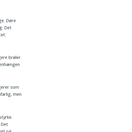
ge. Døre
g. Det
et.
s
gere brøler.
mmenhængen
ngerer som
ufarlig, men
styrke.
 Det
igt og