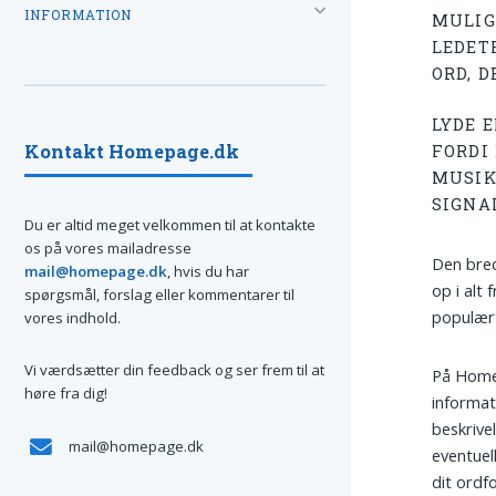
INFORMATION
MULIG
LEDET
ORD, D
LYDE E
Kontakt Homepage.dk
FORDI
MUSIK
SIGNA
Du er altid meget velkommen til at kontakte
os på vores mailadresse
Den bred
mail@homepage.dk
, hvis du har
op i alt
spørgsmål, forslag eller kommentarer til
populært
vores indhold.
Vi værdsætter din feedback og ser frem til at
På Homep
høre fra dig!
informati
beskrive
mail@homepage.dk
eventuel
dit ordf