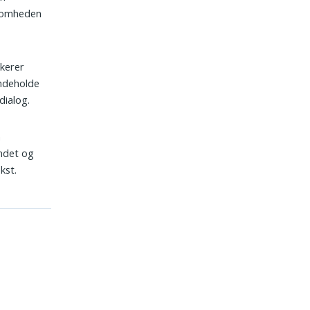
ksomheden
rkerer
indeholde
dialog.
m
undet og
kst.