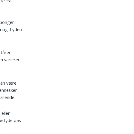
. Gongen
ring. Lyden
 tårer.
n varierer
 kan være
Mennesker
varende.
 eller
betyde pas
.