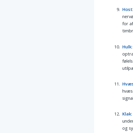
Host
nervø
for a
timbr
Hulk
optræ
følel
utilp
Hvæ
hvæs
signa
Klak
under
og sy