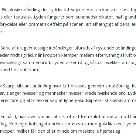
: Eksplosiv udånding der rydder luftvejene. Hosten kan være tør, fu
s eller teatralsk. Lyden fungerer som sundhedsindikator, høflig un
fbrydelse eller dramatisk effekt på scenen, alt afhængigt af dens 
e.
: Serie af uregelmæssige indåndinger afbrudt af rystende udåndinge
der midt i gråd, når kroppen kæmper mellem efterlysning af luft 
sesmæssigt sammenbrud. Lyden virker rå og sårbar, vækker omsorg
ashed hos publikum.
s
: Skarp, sibilant udånding hvor luft presses gennem smal åbning. K
er, slanger hvæser og mennesker hvæser vrede hviskende ord. Lyd
lerer fare og afskrækker ved at ligne gasudslip eller stikkerskramme
: En hård, hulstavet variant af klik, oftest fremkaldt af metal mod hå
lag. Kodehjul, koblingstænder eller en stok mod gulv klakker. Lyde
nkoper, hvilket får den til at minde om maskinelle hjerteslag.