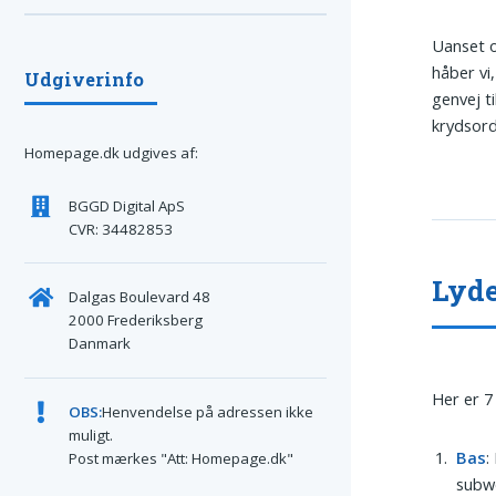
Uanset o
håber vi
Udgiverinfo
genvej t
krydsord
Homepage.dk udgives af:
BGGD Digital ApS
CVR: 34482853
Lyde
Dalgas Boulevard 48
2000 Frederiksberg
Danmark
Her er 7
OBS:
Henvendelse på adressen ikke
muligt.
Bas
:
Post mærkes "Att: Homepage.dk"
subwo