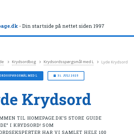
age.dk
- Din startside på nettet siden 1997
de
Krydsordbog
Krydsordsspørgsmål med L
Lyde Krydsord
ORDSSPØRGSMÅL MED L
31. JULI 2025
de Krydsord
MMEN TIL HOMEPAGE.DK’S STORE GUIDE
YDE” I KRYDSORD! SOM
ORDSEKSPERTER HAR VI SAMLET HELE 100