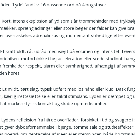
tråden 'Lyde' fandt vi 16 passende ord på 4 bogstaver.
: Kort, intens eksplosion af lyd som slår trommehinder med trykbøl
mækker, sprængladninger eller store bøger der falder kan give bra
er overraskelse, adrenalinsus og momentant stilhed lige efter event
 Et kraftfuldt, råt udråb med vægt på volumen og intensitet. Løver
toriehilsen, motorblokke i høj acceleration eller vrede stadiontilhæn
n fremkalder respekt, alarm eller samhørighed, afhængigt af sa
den høres.
k
: Et mildt, tørt slag, typisk udført med løs hånd eller klud. Dask fu
eri, kærlig irettesættelse eller taktil stimulans. Lyden er dæmpet og 
il at markere fysisk kontakt og skabe opmærksomhed.
: Lydens refleksion fra hårde overflader, forsinket i tid og svagere i 
t giver dybdefornemmelse i bjerge, tomme sale og studieeffekter.
s poetisk om gentagelse af idéer eller stemninger, både bogstavel