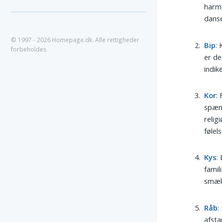
harmo
dans
© 1997 - 2026 Homepage.dk. Alle rettigheder
Bip
:
forbeholdes
er de
indik
Kor
:
spænd
relig
følel
Kys
:
famil
smæk 
Råb
:
afsta