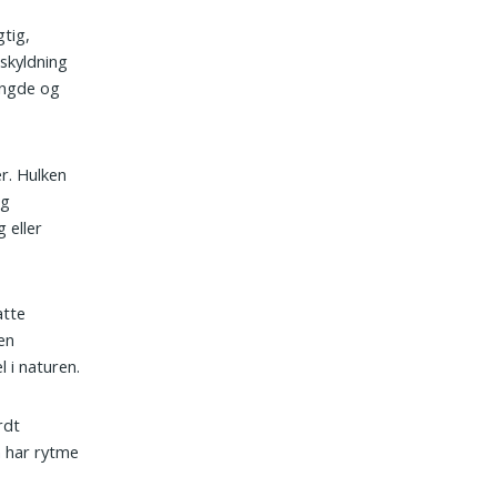
gtig,
dskyldning
længde og
r. Hulken
og
 eller
atte
en
l i naturen.
rdt
n har rytme