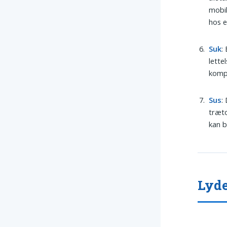
mobil
hos e
Suk
:
lette
kompl
Sus
:
træto
kan b
Lyde