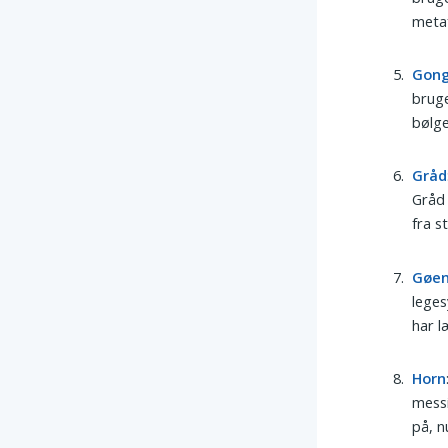
metaf
Gon
bruge
bølge
Gråd
Gråd 
fra s
Gøe
leges
har l
Horn
messi
på, n