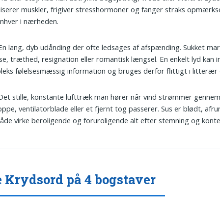
iserer muskler, frigiver stresshormoner og fanger straks opmær
nhver i nærheden.
 En lang, dyb udånding der ofte ledsages af afspænding. Sukket ma
lse, træthed, resignation eller romantisk længsel. En enkelt lyd kan 
eks følelsesmæssig information og bruges derfor flittigt i litterær 
 Det stille, konstante lufttræk man hører når vind strømmer genne
ppe, ventilatorblade eller et fjernt tog passerer. Sus er blødt, afr
åde virke beroligende og foruroligende alt efter stemning og konte
 Krydsord på 4 bogstaver