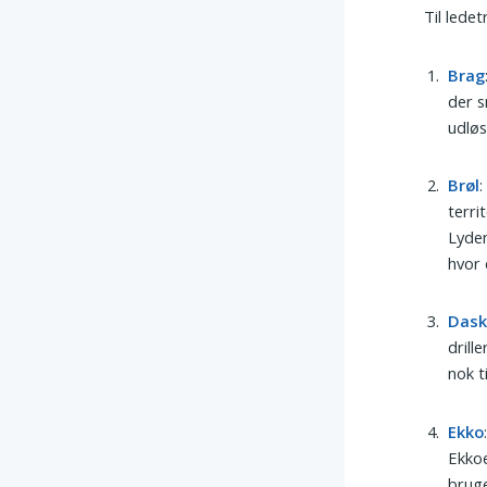
Til lede
Brag
der s
udløs
Brøl
:
terri
Lyde
hvor 
Das
drill
nok t
Ekko
Ekkoe
bruge