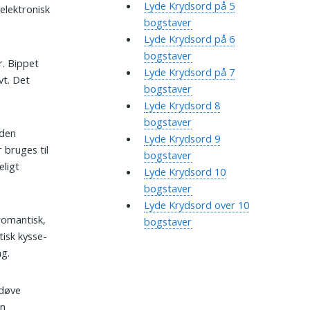
Lyde Krydsord på 5
elektronisk
bogstaver
Lyde Krydsord på 6
bogstaver
r. Bippet
Lyde Krydsord på 7
vt. Det
bogstaver
Lyde Krydsord 8
bogstaver
yden
Lyde Krydsord 9
 bruges til
bogstaver
eligt
Lyde Krydsord 10
bogstaver
Lyde Krydsord over 10
romantisk,
bogstaver
tisk kysse-
ng.
rdøve
en