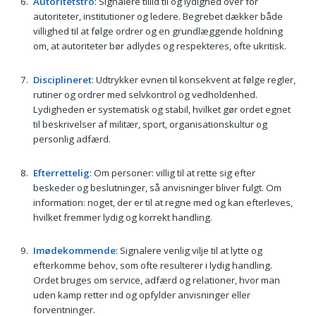
Autoritetstro
: Signalere tillid til og lydighed over for
autoriteter, institutioner og ledere. Begrebet dækker både
villighed til at følge ordrer og en grundlæggende holdning
om, at autoriteter bør adlydes og respekteres, ofte ukritisk.
Disciplineret
: Udtrykker evnen til konsekvent at følge regler,
rutiner og ordrer med selvkontrol og vedholdenhed.
Lydigheden er systematisk og stabil, hvilket gør ordet egnet
til beskrivelser af militær, sport, organisationskultur og
personlig adfærd.
Efterrettelig
: Om personer: villig til at rette sig efter
beskeder og beslutninger, så anvisninger bliver fulgt. Om
information: noget, der er til at regne med og kan efterleves,
hvilket fremmer lydig og korrekt handling.
Imødekommende
: Signalere venlig vilje til at lytte og
efterkomme behov, som ofte resulterer i lydig handling.
Ordet bruges om service, adfærd og relationer, hvor man
uden kamp retter ind og opfylder anvisninger eller
forventninger.