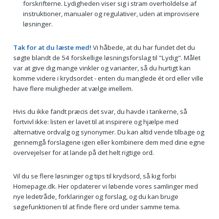
forskrifterne. Lydigheden viser sig i stram overholdelse af
instruktioner, manualer og regulativer, uden at improvisere
løsninger.
Tak for at du læste med!
Vi håbede, at du har fundet det du
søgte blandt de 54 forskellige løsningsforslag til "Lydig". Målet
var at give dig mange vinkler og varianter, så du hurtigt kan
komme videre i krydsordet - enten du manglede ét ord eller ville
have flere muligheder at vælge imellem.
Hvis du ikke fandt præcis det svar, du havde i tankerne, så
fortvivl ikke: listen er lavet til at inspirere og hjælpe med
alternative ordvalg og synonymer. Du kan altid vende tilbage og
gennemgå forslagene igen eller kombinere dem med dine egne
overvejelser for at lande på det helt rigtige ord.
Vil du se flere løsninger og tips til krydsord, så kig forbi
Homepage.dk. Her opdaterer vi løbende vores samlinger med
nye ledetråde, forklaringer og forslag, og du kan bruge
søgefunktionen til at finde flere ord under samme tema.