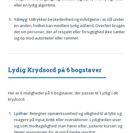
eller en lydig algoritme.
Ydmyg
: Udtrykker beskedenhed og indvilgelse i at stå under
en anden, hvilket kan medføre lydig adfærd. Overført bruges
det om personer, der af respekt eller forsigtighed ikke sætter
sig op mod autoriteter eller rammer.
Lydig Krydsord på 6 bogstaver
Her er 6 muligheder på 6 bogstaver, der passer til 'Lydig' i dit
krydsord.
Lydhør
: Betegner opmærksomhed og villighed til at lytte og
reagere på input, kritik eller instruktioner. Lydigheden viser
sig som modtagelighed: man hører efter, justerer kursen og
følger anvisninger for at opnå bedre resultat.