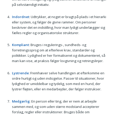
på selvstændigt initiativ.
Indordnet
: Udtrykker, at noget er bragt på plads i et hierarki
eller system, og følger de givne rammer. Om personer
beskriver det en indstilling, hvor man lydigt underlægger sig
fælles regler og organisatoriske strukturer.
Kompliant
: Bruges i regulerings-, sundheds- og
forretningssprog om at efterleve krav, standarder og
politikker. Lydighed er her formaliseret og dokumenteret, så
man kan vise, at praksis følger lovgivning og retningslinjer.
Lystrende
: Fremhæver selve handlingen at efterkomme en
ordre hurtigt og uden indsigelse. Passer til situationer, hvor
lydighed er umiddelbar og tydelig, som med en hund, der
lystrer fløjten, eller en medarbejder, der følger instrukser.
Medgørlig
: En person eller ting, der er nem at arbejde
sammen med, og som uden større modstand accepterer
forslag, regler eller instruktioner. Bruges både om