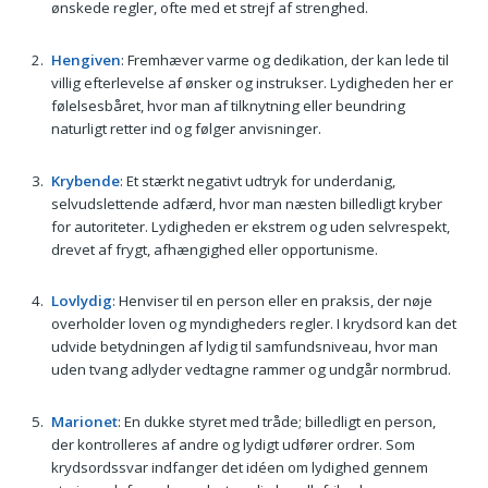
ønskede regler, ofte med et strejf af strenghed.
Hengiven
: Fremhæver varme og dedikation, der kan lede til
villig efterlevelse af ønsker og instrukser. Lydigheden her er
følelsesbåret, hvor man af tilknytning eller beundring
naturligt retter ind og følger anvisninger.
Krybende
: Et stærkt negativt udtryk for underdanig,
selvudslettende adfærd, hvor man næsten billedligt kryber
for autoriteter. Lydigheden er ekstrem og uden selvrespekt,
drevet af frygt, afhængighed eller opportunisme.
Lovlydig
: Henviser til en person eller en praksis, der nøje
overholder loven og myndigheders regler. I krydsord kan det
udvide betydningen af lydig til samfundsniveau, hvor man
uden tvang adlyder vedtagne rammer og undgår normbrud.
Marionet
: En dukke styret med tråde; billedligt en person,
der kontrolleres af andre og lydigt udfører ordrer. Som
krydsordssvar indfanger det idéen om lydighed gennem