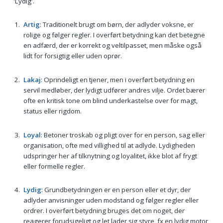
'Lydig'.
Artig
: Traditionelt brugt om børn, der adlyder voksne, er
rolige og følger regler. I overført betydning kan det betegne
en adfærd, der er korrekt og veltilpasset, men måske også
lidt for forsigtig eller uden oprør.
Lakaj
: Oprindeligt en tjener, men i overført betydning en
servil medløber, der lydigt udfører andres vilje. Ordet bærer
ofte en kritisk tone om blind underkastelse over for magt,
status eller rigdom.
Loyal
: Betoner troskab og pligt over for en person, sag eller
organisation, ofte med villighed til at adlyde. Lydigheden
udspringer her af tilknytning og loyalitet, ikke blot af frygt
eller formelle regler.
Lydig
: Grundbetydningen er en person eller et dyr, der
adlyder anvisninger uden modstand og følger regler eller
ordrer. I overført betydning bruges det om noget, der
reagerer forudsigeligt og let lader sig styre, fx en lydig motor