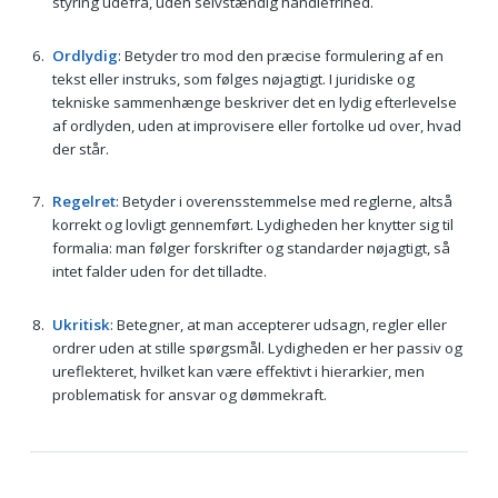
styring udefra, uden selvstændig handlefrihed.
Ordlydig
: Betyder tro mod den præcise formulering af en
tekst eller instruks, som følges nøjagtigt. I juridiske og
tekniske sammenhænge beskriver det en lydig efterlevelse
af ordlyden, uden at improvisere eller fortolke ud over, hvad
der står.
Regelret
: Betyder i overensstemmelse med reglerne, altså
korrekt og lovligt gennemført. Lydigheden her knytter sig til
formalia: man følger forskrifter og standarder nøjagtigt, så
intet falder uden for det tilladte.
Ukritisk
: Betegner, at man accepterer udsagn, regler eller
ordrer uden at stille spørgsmål. Lydigheden er her passiv og
ureflekteret, hvilket kan være effektivt i hierarkier, men
problematisk for ansvar og dømmekraft.