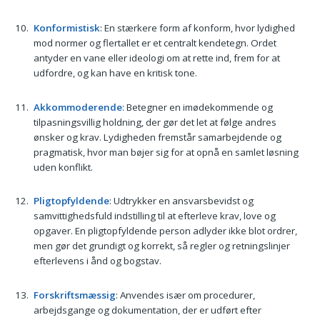
Konformistisk
: En stærkere form af konform, hvor lydighed
mod normer og flertallet er et centralt kendetegn. Ordet
antyder en vane eller ideologi om at rette ind, frem for at
udfordre, og kan have en kritisk tone.
Akkommoderende
: Betegner en imødekommende og
tilpasningsvillig holdning, der gør det let at følge andres
ønsker og krav. Lydigheden fremstår samarbejdende og
pragmatisk, hvor man bøjer sig for at opnå en samlet løsning
uden konflikt.
Pligtopfyldende
: Udtrykker en ansvarsbevidst og
samvittighedsfuld indstilling til at efterleve krav, love og
opgaver. En pligtopfyldende person adlyder ikke blot ordrer,
men gør det grundigt og korrekt, så regler og retningslinjer
efterlevens i ånd og bogstav.
Forskriftsmæssig
: Anvendes især om procedurer,
arbejdsgange og dokumentation, der er udført efter