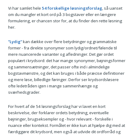
Vi har samlet hele
54 forskellige løsningsforslag
, så uanset
om du mangler et kort ord på 3 bogstaver eller en længere
formulering, er chancen stor for, at du finder den rette løsning
her.
”Lydig”
kan dække over flere betydninger og grammatiske
former - fra direkte synonymer som lydig/ordnet/følende til
mere nuancerede varianter og afledninger. Det gør ordet
populært i krydsord: det har mange synonymer, bøjningsformer
og sammensætninger, det passer ofte ind i almindelige
bogstavmønstre, og det kan bruges i både præcise definitioner
og mere løse, billedlige føringer. Derfor ser krydsordsløsere
ofte ledetråden igen i mange sammenhænge og
sværhedsgrader.
For hvert af de 54 løsningsforslag har vi lavet en kort
beskrivelse, der forklarer ordets betydning, eventuelle
bøjninger, brugseksempler og - hvor relevant - forskelle i
nuance eller kontekst. Formålet er ikke kun at hjælpe dig med at
færdiggøre dit krydsord, men også at udvide dit ordforråd og