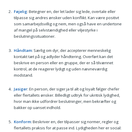
Føjelig
: Betegner en, der let lader sig lede, overtale eller
tilpasse sig andres ønsker uden konflikt. Kan være positivt
som samarbejdsvillig og nem, men også have en undertone
af mangel på selvstændighed eller viljestyrke i
beslutningssituationer.
Håndtam
: Særlig om dyr, der accepterer menneskelig
kontakt tæt på og adlyder håndtering. Overført kan det
beskrive en person eller en gruppe, der er så tilvænnet
kontrol, at de reagerer lydigt og uden nævneværdig
modstand.
Jasiger
: En person, der siger ja til alt og loyalt følger chefer
eller flertallets ønsker. Billedligt udtryk for ukritisk lydighed,
hvor man ikke udfordrer beslutninger, men bekræfter og
bakker op uanset indhold.
Konform
: Beskriver en, der tilpasser sig normer, regler og
flertallets praksis for at passe ind. Lydigheden her er social: