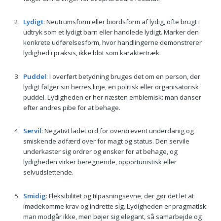
Lydigt
: Neutrumsform eller biordsform af lydig, ofte brugt i
udtryk som et lydigt barn eller handlede lydigt. Marker den
konkrete udførelsesform, hvor handlingerne demonstrerer
lydighed i praksis, ikke blot som karaktertræk.
Puddel
: I overført betydning bruges det om en person, der
lydigt følger sin herres linje, en politisk eller organisatorisk
puddel. Lydigheden er her næsten emblemisk: man danser
efter andres pibe for at behage.
Servil
: Negativt ladet ord for overdrevent underdanig og
smiskende adfærd over for magt og status. Den servile
underkaster sig ordrer og ønsker for at behage, og
lydigheden virker beregnende, opportunistisk eller
selvudslettende.
Smidig
: Fleksibilitet og tilpasningsevne, der gør det let at
imødekomme krav og indrette sig. Lydigheden er pragmatisk:
man modgår ikke, men bøjer sig elegant, så samarbejde og