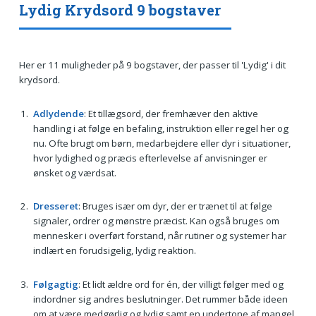
Lydig Krydsord 9 bogstaver
Her er 11 muligheder på 9 bogstaver, der passer til 'Lydig' i dit
krydsord.
Adlydende
: Et tillægsord, der fremhæver den aktive
handling i at følge en befaling, instruktion eller regel her og
nu. Ofte brugt om børn, medarbejdere eller dyr i situationer,
hvor lydighed og præcis efterlevelse af anvisninger er
ønsket og værdsat.
Dresseret
: Bruges især om dyr, der er trænet til at følge
signaler, ordrer og mønstre præcist. Kan også bruges om
mennesker i overført forstand, når rutiner og systemer har
indlært en forudsigelig, lydig reaktion.
Følgagtig
: Et lidt ældre ord for én, der villigt følger med og
indordner sig andres beslutninger. Det rummer både ideen
om at være medgørlig og lydig samt en undertone af mangel