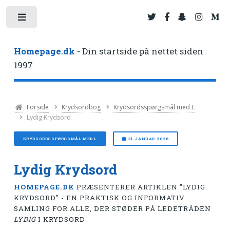
Toggle
Homepage.dk
- Din startside på nettet siden
1997
Forside
Krydsordbog
Krydsordsspørgsmål med L
Lydig Krydsord
KRYDSORDSSPØRGSMÅL MED L
31. JANUAR 2026
Lydig Krydsord
HOMEPAGE.DK
PRÆSENTERER ARTIKLEN "LYDIG
KRYDSORD" - EN PRAKTISK OG INFORMATIV
SAMLING FOR ALLE, DER STØDER PÅ LEDETRÅDEN
LYDIG
I KRYDSORD