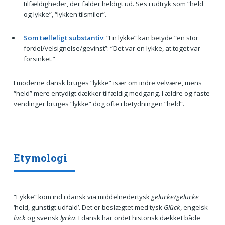
tilfældigheder, der falder heldigt ud. Ses i udtryk som “held
og lykke”, “lykken tilsmiler”.
Som tælleligt substantiv
: “En lykke” kan betyde “en stor
fordel/velsignelse/gevinst”: “Det var en lykke, at toget var
forsinket.”
I moderne dansk bruges “lykke” især om indre velvære, mens
“held” mere entydigt dækker tilfældig medgang. I ældre og faste
vendinger bruges “lykke” dog ofte i betydningen “held”.
Etymologi
“Lykke” kom ind i dansk via middelnedertysk
gelücke/gelucke
‘held, gunstigt udfald’. Det er beslægtet med tysk
Glück
, engelsk
luck
og svensk
lycka
. I dansk har ordet historisk dækket både