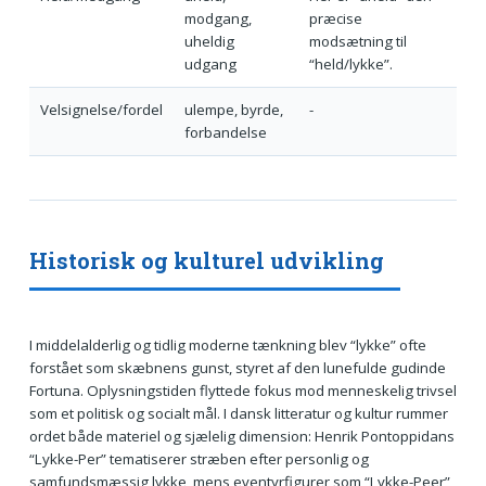
modgang,
præcise
uheldig
modsætning til
udgang
“held/lykke”.
Velsignelse/fordel
ulempe, byrde,
-
forbandelse
Historisk og kulturel udvikling
I middelalderlig og tidlig moderne tænkning blev “lykke” ofte
forstået som skæbnens gunst, styret af den lunefulde gudinde
Fortuna. Oplysningstiden flyttede fokus mod menneskelig trivsel
som et politisk og socialt mål. I dansk litteratur og kultur rummer
ordet både materiel og sjælelig dimension: Henrik Pontoppidans
“Lykke-Per” tematiserer stræben efter personlig og
samfundsmæssig lykke, mens eventyrfigurer som “Lykke-Peer”