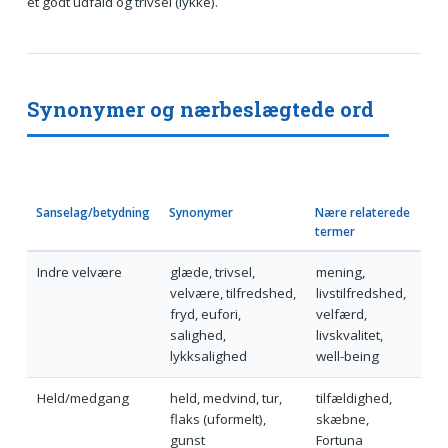
et godt udfald og trivsel (lykke).
Synonymer og nærbeslægtede ord
Sanselag/betydning
Synonymer
Nære relaterede
termer
Indre velvære
glæde, trivsel,
mening,
velvære, tilfredshed,
livstilfredshed,
fryd, eufori,
velfærd,
salighed,
livskvalitet,
lykksalighed
well-being
Held/medgang
held, medvind, tur,
tilfældighed,
flaks (uformelt),
skæbne,
gunst
Fortuna