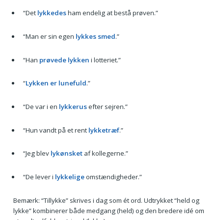
“Det
lykkedes
ham endelig at bestå prøven.”
“Man er sin egen
lykkes smed
.”
“Han
prøvede lykken
i lotteriet.”
“
Lykken er lunefuld
.”
“De var i en
lykkerus
efter sejren.”
“Hun vandt på et rent
lykketræf
.”
“Jeg blev
lykønsket
af kollegerne.”
“De lever i
lykkelige
omstændigheder.”
Bemærk: “Tillykke” skrives i dag som ét ord. Udtrykket “held og
lykke” kombinerer både medgang (held) og den bredere idé om