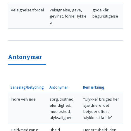
Velsignelse/fordel
velsignelse, gave,
gode kår,
gevinst, fordel, lykke
begunstigelse
til
Antonymer
Sanselag/betydning
Antonymer
Bemærkning
Indre velvære
sorg, tristhed,
“Ulykke” bruges her
elendighed,
sjældnere; det
modløshed,
betyder oftest
ulyksalighed
‘ulykkestilfælde’.
Held/medgang
uheld,
Her er “uheld” den