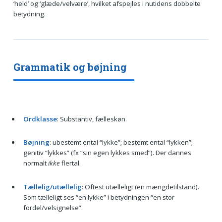
‘held’ og ‘glæde/velvære’, hvilket afspejles i nutidens dobbelte
betydning.
Grammatik og bøjning
Ordklasse
: Substantiv, fælleskøn.
Bøjning
: ubestemt ental “lykke”; bestemt ental “lykken”;
genitiv “lykkes” (fx “sin egen lykkes smed”). Der dannes
normalt
ikke
flertal.
Tællelig/utællelig
: Oftest utælleligt (en mængdetilstand).
Som tælleligt ses “en lykke” i betydningen “en stor
fordel/velsignelse”.