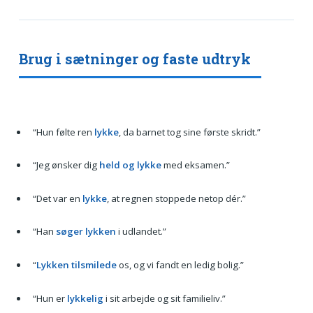
Brug i sætninger og faste udtryk
“Hun følte ren
lykke
, da barnet tog sine første skridt.”
“Jeg ønsker dig
held og lykke
med eksamen.”
“Det var en
lykke
, at regnen stoppede netop dér.”
“Han
søger lykken
i udlandet.”
“
Lykken tilsmilede
os, og vi fandt en ledig bolig.”
“Hun er
lykkelig
i sit arbejde og sit familieliv.”