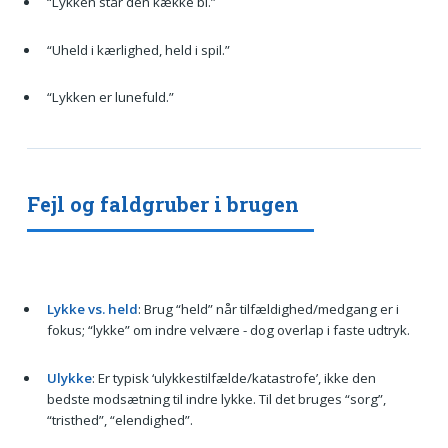
“Lykken står den kække bi.”
“Uheld i kærlighed, held i spil.”
“Lykken er lunefuld.”
Fejl og faldgruber i brugen
Lykke vs. held
: Brug “held” når tilfældighed/medgang er i
fokus; “lykke” om indre velvære - dog overlap i faste udtryk.
Ulykke
: Er typisk ‘ulykkestilfælde/katastrofe’, ikke den
bedste modsætning til indre lykke. Til det bruges “sorg”,
“tristhed”, “elendighed”.