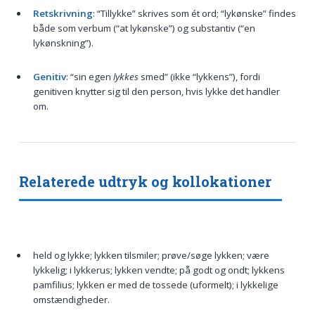
Retskrivning
: “Tillykke” skrives som ét ord; “lykønske” findes
både som verbum (“at lykønske”) og substantiv (“en
lykønskning”).
Genitiv
: “sin egen
lykkes
smed” (ikke “lykkens”), fordi
genitiven knytter sig til den person, hvis lykke det handler
om.
Relaterede udtryk og kollokationer
held og lykke; lykken tilsmiler; prøve/søge lykken; være
lykkelig; i lykkerus; lykken vendte; på godt og ondt; lykkens
pamfilius; lykken er med de tossede (uformelt); i lykkelige
omstændigheder.