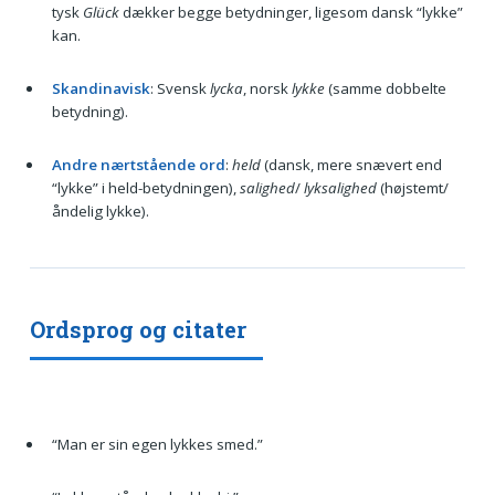
tysk
Glück
dækker begge betydninger, ligesom dansk “lykke”
kan.
Skandinavisk
: Svensk
lycka
, norsk
lykke
(samme dobbelte
betydning).
Andre nærtstående ord
:
held
(dansk, mere snævert end
“lykke” i held-betydningen),
salighed
/
lyksalighed
(højstemt/
åndelig lykke).
Ordsprog og citater
“Man er sin egen lykkes smed.”