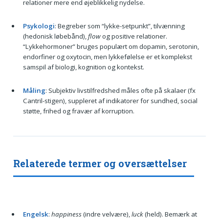
relationer mere end øjeblikkelig nydelse.
Psykologi
: Begreber som “lykke-setpunkt”, tilvænning
(hedonisk løbebånd),
flow
og positive relationer.
“Lykkehormoner” bruges populært om dopamin, serotonin,
endorfiner og oxytocin, men lykkefølelse er et komplekst
samspil af biologi, kognition og kontekst.
Måling
: Subjektiv livstilfredshed måles ofte på skalaer (fx
Cantril-stigen), suppleret af indikatorer for sundhed, social
støtte, frihed og fravær af korruption.
Relaterede termer og oversættelser
Engelsk
:
happiness
(indre velvære),
luck
(held). Bemærk at