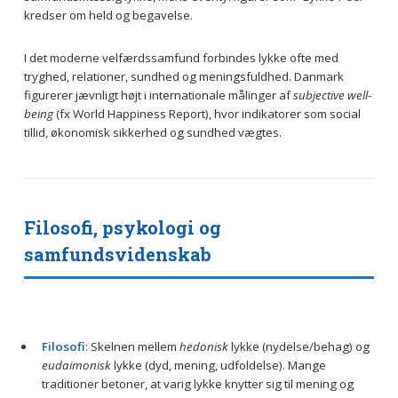
kredser om held og begavelse.
I det moderne velfærdssamfund forbindes lykke ofte med
tryghed, relationer, sundhed og meningsfuldhed. Danmark
figurerer jævnligt højt i internationale målinger af
subjective well-
being
(fx World Happiness Report), hvor indikatorer som social
tillid, økonomisk sikkerhed og sundhed vægtes.
Filosofi, psykologi og
samfundsvidenskab
Filosofi
: Skelnen mellem
hedonisk
lykke (nydelse/behag) og
eudaimonisk
lykke (dyd, mening, udfoldelse). Mange
traditioner betoner, at varig lykke knytter sig til mening og