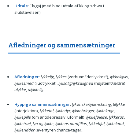
Udtale
: [ˈlygə] (med blød udtale af kk og schwa i
slutstavelsen).
Afledninger og sammensætninger
Afledninger
:
lykkelig
,
lykkes
(verbum: “det lykkes”),
lykkeligvis
,
lykkesmed
(i udtrykket),
lyksalig/lyksalighed
(højstemt/ældre),
ulykke
,
ulykkelig
.
Hyppige sammensætninger
:
lykønske/lykønskning
,
tillykke
(interjektion),
lykketal
,
lykkedyr
,
lykkebringer
,
lykkekage
,
lykkepille
(om antidepressiv, uformelt),
lykkefølelse
,
lykkerus
,
lykketræf
,
lyn og lykke
,
lykkens pamfilius
,
lykkehjul
,
lykkeland
,
lykkeridder
(eventyrer/chance-tager).