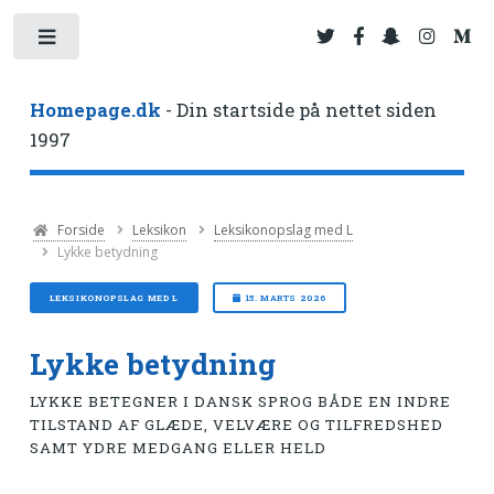
Toggle
Homepage.dk
- Din startside på nettet siden
1997
Forside
Leksikon
Leksikonopslag med L
Lykke betydning
LEKSIKONOPSLAG MED L
15. MARTS 2026
Lykke betydning
LYKKE BETEGNER I DANSK SPROG BÅDE EN INDRE
TILSTAND AF GLÆDE, VELVÆRE OG TILFREDSHED
SAMT YDRE MEDGANG ELLER HELD