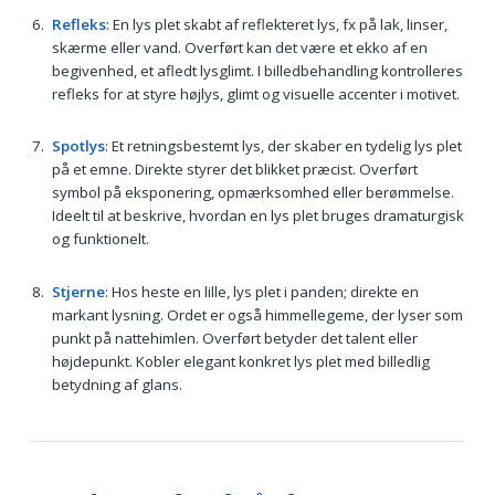
Refleks
: En lys plet skabt af reflekteret lys, fx på lak, linser,
skærme eller vand. Overført kan det være et ekko af en
begivenhed, et afledt lysglimt. I billedbehandling kontrolleres
refleks for at styre højlys, glimt og visuelle accenter i motivet.
Spotlys
: Et retningsbestemt lys, der skaber en tydelig lys plet
på et emne. Direkte styrer det blikket præcist. Overført
symbol på eksponering, opmærksomhed eller berømmelse.
Ideelt til at beskrive, hvordan en lys plet bruges dramaturgisk
og funktionelt.
Stjerne
: Hos heste en lille, lys plet i panden; direkte en
markant lysning. Ordet er også himmellegeme, der lyser som
punkt på nattehimlen. Overført betyder det talent eller
højdepunkt. Kobler elegant konkret lys plet med billedlig
betydning af glans.