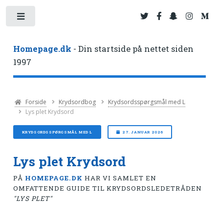
Toggle
Homepage.dk
- Din startside på nettet siden
1997
Forside
Krydsordbog
Krydsordsspørgsmål med L
Lys plet Krydsord
KRYDSORDSSPØRGSMÅL MED L
27. JANUAR 2026
Lys plet Krydsord
PÅ
HOMEPAGE.DK
HAR VI SAMLET EN
OMFATTENDE GUIDE TIL KRYDSORDSLEDETRÅDEN
"LYS PLET"