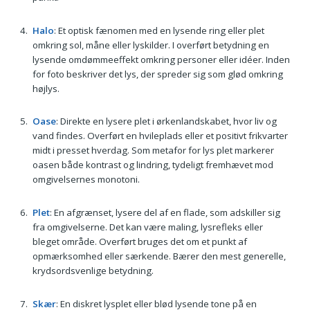
Halo
: Et optisk fænomen med en lysende ring eller plet
omkring sol, måne eller lyskilder. I overført betydning en
lysende omdømmeeffekt omkring personer eller idéer. Inden
for foto beskriver det lys, der spreder sig som glød omkring
højlys.
Oase
: Direkte en lysere plet i ørkenlandskabet, hvor liv og
vand findes. Overført en hvileplads eller et positivt frikvarter
midt i presset hverdag. Som metafor for lys plet markerer
oasen både kontrast og lindring, tydeligt fremhævet mod
omgivelsernes monotoni.
Plet
: En afgrænset, lysere del af en flade, som adskiller sig
fra omgivelserne. Det kan være maling, lysrefleks eller
bleget område. Overført bruges det om et punkt af
opmærksomhed eller særkende. Bærer den mest generelle,
krydsordsvenlige betydning.
Skær
: En diskret lysplet eller blød lysende tone på en