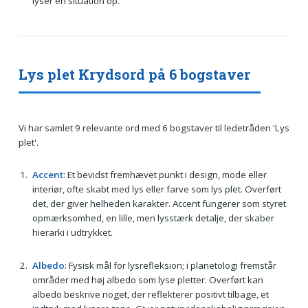
lyser en situation op.
Lys plet Krydsord på 6 bogstaver
Vi har samlet 9 relevante ord med 6 bogstaver til ledetråden 'Lys
plet'.
Accent
: Et bevidst fremhævet punkt i design, mode eller
interiør, ofte skabt med lys eller farve som lys plet. Overført
det, der giver helheden karakter. Accent fungerer som styret
opmærksomhed, en lille, men lysstærk detalje, der skaber
hierarki i udtrykket.
Albedo
: Fysisk mål for lysrefleksion; i planetologi fremstår
områder med høj albedo som lyse pletter. Overført kan
albedo beskrive noget, der reflekterer positivt tilbage, et