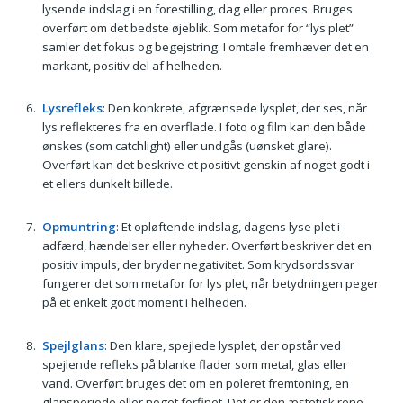
lysende indslag i en forestilling, dag eller proces. Bruges
overført om det bedste øjeblik. Som metafor for “lys plet”
samler det fokus og begejstring. I omtale fremhæver det en
markant, positiv del af helheden.
Lysrefleks
: Den konkrete, afgrænsede lysplet, der ses, når
lys reflekteres fra en overflade. I foto og film kan den både
ønskes (som catchlight) eller undgås (uønsket glare).
Overført kan det beskrive et positivt genskin af noget godt i
et ellers dunkelt billede.
Opmuntring
: Et opløftende indslag, dagens lyse plet i
adfærd, hændelser eller nyheder. Overført beskriver det en
positiv impuls, der bryder negativitet. Som krydsordssvar
fungerer det som metafor for lys plet, når betydningen peger
på et enkelt godt moment i helheden.
Spejlglans
: Den klare, spejlede lysplet, der opstår ved
spejlende refleks på blanke flader som metal, glas eller
vand. Overført bruges det om en poleret fremtoning, en
glansperiode eller noget forfinet. Det er den æstetisk rene