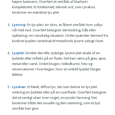
højere luminans. Overført et område af klarhed i
kompleksitet. Et funktionelt, teknisk ord, som i praksis
beskriver en mærkbar lys plet.
Lysning
: En lys plet i en skov, et åbent område hvor sollys
når helt ned. Overført betegner det bedring, håb eller
opklaring i en vanskelig situation. Ordet spænder dermed fra
konkret lysplet i landskab til metaforisk lysere udsigt i livet.
Lysplet
: Direkte den lille, tydelige, lysere plet skabt af en
lyskilde eller refleks på en flade. Det kan være på glas, øjne,
metal eller vand. Ordet bruges i billedkunst, foto og
observationer i hverdagen, hvor en enkelt lysplet fanger
blikket.
Lysskær
: Et blødt, diffust lys, der kan danne en lys plet
omkring en lyskilde eller på en overflade. Overført betegner
det et venligt skær over noget, en positiv farvning. Det
beskriver både det visuelle og den stemning, som et lyst
område kan give.