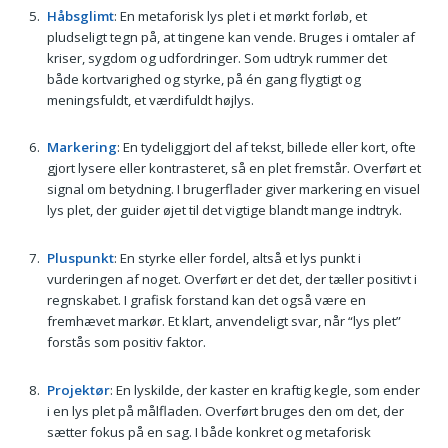
Håbsglimt
: En metaforisk lys plet i et mørkt forløb, et
pludseligt tegn på, at tingene kan vende. Bruges i omtaler af
kriser, sygdom og udfordringer. Som udtryk rummer det
både kortvarighed og styrke, på én gang flygtigt og
meningsfuldt, et værdifuldt højlys.
Markering
: En tydeliggjort del af tekst, billede eller kort, ofte
gjort lysere eller kontrasteret, så en plet fremstår. Overført et
signal om betydning. I brugerflader giver markering en visuel
lys plet, der guider øjet til det vigtige blandt mange indtryk.
Pluspunkt
: En styrke eller fordel, altså et lys punkt i
vurderingen af noget. Overført er det det, der tæller positivt i
regnskabet. I grafisk forstand kan det også være en
fremhævet markør. Et klart, anvendeligt svar, når “lys plet”
forstås som positiv faktor.
Projektør
: En lyskilde, der kaster en kraftig kegle, som ender
i en lys plet på målfladen. Overført bruges den om det, der
sætter fokus på en sag. I både konkret og metaforisk