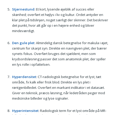
Stjernestund
: Et kort, lysende øjeblik af succes eller
skønhed; overført et højlys i liv og kultur. Ordet antyder en
klar plet på tidslinjen, noget særligt der skinner. Det beskriver
det punkt, hvor alt går op i en højere enhed og bliver
mindeværdigt.
Den gule plet
: Almindelig dansk betegnelse for makula i øjet,
centrum for skarpt syn. Direkte en navngiven plet, der bærer
synets fokus. Overført bruges det sjældent, men som
krydsordsløsning passer det som anatomisk plet, der spiller
en lys rolle i opfattelsen.
Hyperdensitet
: CT-radiologisk betegnelse for et lyst, tæt
område, fx kalk eller frisk blod. Direkte en lys plet i
røntgenbilledet. Overført en markant indikator i et datasæt.
Giver en teknisk, præcis løsning, når ledetråden peger mod
medicinske billeder og lyse signaler.
Hyperintensitet
: Radiologisk term for et lyst område på MR-