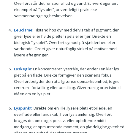
Overført står det for spor af tid og vand. Et hverdagsnært
eksempel på “lys plet”, anvendeligt i praktiske
sammenhænge og beskrivelser.
Leucisme
: Tilstand hos dyr med delvis tab af pigment, der
giver lyse eller hvide pletter i pels eller fjer. Direkte en
biologisk “lys plet”. Overført symbol på sjældenhed eller
særkende. Ordet giver naturfaglig vinkel på motivet med
lysere aftegninger.
Lyskegle
: En koncentreret lysstråle, der ender i en klar lys
plet på en flade. Direkte formgiver den scenens fokus.
Overført betyder den at afgrænse opmærksomhed, tegne
centrum i fortælling eller udstilling. Giver rumlig præcision til
idéen om en lys plet.
Lyspunkt
: Direkte om en lille, lysere plet i et billede, en
overflade eller landskab, hvor lys samler sig. Overført
bruges det om noget positivt eller opløftende midt i
modgang, et opmuntrende moment, en glædelig begivenhed
eller en god nyhed, der skinner igennem.