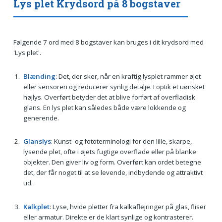
Lys plet Krydsord på 8 bogstaver
Følgende 7 ord med 8 bogstaver kan bruges i dit krydsord med
'Lys plet'.
Blænding
: Det, der sker, når en kraftig lysplet rammer øjet
eller sensoren og reducerer synlig detalje. I optik et uønsket
højlys. Overført betyder det at blive forført af overfladisk
glans. En lys plet kan således både være lokkende og
generende.
Glanslys
: Kunst- og fototerminologi for den lille, skarpe,
lysende plet, ofte i øjets fugtige overflade eller på blanke
objekter. Den giver liv og form. Overført kan ordet betegne
det, der får noget til at se levende, indbydende og attraktivt
ud.
Kalkplet
: Lyse, hvide pletter fra kalkaflejringer på glas, fliser
eller armatur. Direkte er de klart synlige og kontrasterer.