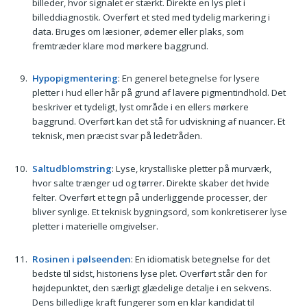
billeder, hvor signalet er stærkt. Direkte en lys plet i
billeddiagnostik. Overført et sted med tydelig markering i
data. Bruges om læsioner, ødemer eller plaks, som
fremtræder klare mod mørkere baggrund.
Hypopigmentering
: En generel betegnelse for lysere
pletter i hud eller hår på grund af lavere pigmentindhold. Det
beskriver et tydeligt, lyst område i en ellers mørkere
baggrund. Overført kan det stå for udviskning af nuancer. Et
teknisk, men præcist svar på ledetråden.
Saltudblomstring
: Lyse, krystalliske pletter på murværk,
hvor salte trænger ud og tørrer. Direkte skaber det hvide
felter. Overført et tegn på underliggende processer, der
bliver synlige. Et teknisk bygningsord, som konkretiserer lyse
pletter i materielle omgivelser.
Rosinen i pølseenden
: En idiomatisk betegnelse for det
bedste til sidst, historiens lyse plet. Overført står den for
højdepunktet, den særligt glædelige detalje i en sekvens.
Dens billedlige kraft fungerer som en klar kandidat til