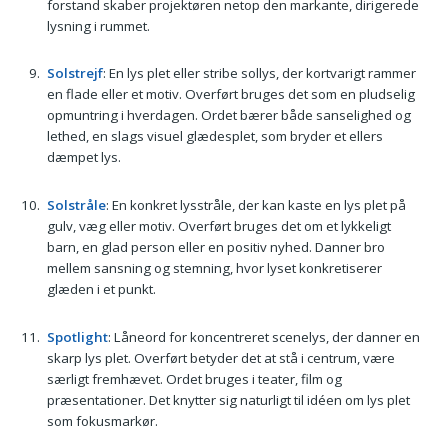
forstand skaber projektøren netop den markante, dirigerede
lysning i rummet.
Solstrejf
: En lys plet eller stribe sollys, der kortvarigt rammer
en flade eller et motiv. Overført bruges det som en pludselig
opmuntring i hverdagen. Ordet bærer både sanselighed og
lethed, en slags visuel glædesplet, som bryder et ellers
dæmpet lys.
Solstråle
: En konkret lysstråle, der kan kaste en lys plet på
gulv, væg eller motiv. Overført bruges det om et lykkeligt
barn, en glad person eller en positiv nyhed. Danner bro
mellem sansning og stemning, hvor lyset konkretiserer
glæden i et punkt.
Spotlight
: Låneord for koncentreret scenelys, der danner en
skarp lys plet. Overført betyder det at stå i centrum, være
særligt fremhævet. Ordet bruges i teater, film og
præsentationer. Det knytter sig naturligt til idéen om lys plet
som fokusmarkør.