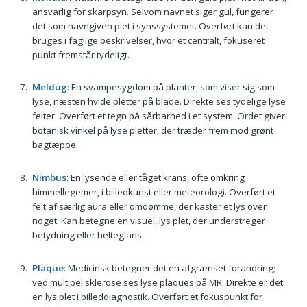
ansvarlig for skarpsyn. Selvom navnet siger gul, fungerer
det som navngiven plet i synssystemet. Overført kan det
bruges i faglige beskrivelser, hvor et centralt, fokuseret
punkt fremstår tydeligt.
Meldug
: En svampesygdom på planter, som viser sig som
lyse, næsten hvide pletter på blade. Direkte ses tydelige lyse
felter. Overført et tegn på sårbarhed i et system. Ordet giver
botanisk vinkel på lyse pletter, der træder frem mod grønt
bagtæppe.
Nimbus
: En lysende eller tåget krans, ofte omkring
himmellegemer, i billedkunst eller meteorologi. Overført et
felt af særlig aura eller omdømme, der kaster et lys over
noget. Kan betegne en visuel, lys plet, der understreger
betydning eller helteglans.
Plaque
: Medicinsk betegner det en afgrænset forandring;
ved multipel sklerose ses lyse plaques på MR. Direkte er det
en lys plet i billeddiagnostik. Overført et fokuspunkt for