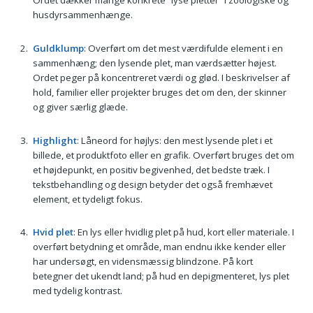
Ordet dækker mange konkrete “lyse pletter” i zoologiske og
husdyrsammenhænge.
Guldklump
: Overført om det mest værdifulde element i en
sammenhæng; den lysende plet, man værdsætter højest.
Ordet peger på koncentreret værdi og glød. I beskrivelser af
hold, familier eller projekter bruges det om den, der skinner
og giver særlig glæde.
Highlight
: Låneord for højlys: den mest lysende plet i et
billede, et produktfoto eller en grafik. Overført bruges det om
et højdepunkt, en positiv begivenhed, det bedste træk. I
tekstbehandling og design betyder det også fremhævet
element, et tydeligt fokus.
Hvid plet
: En lys eller hvidlig plet på hud, kort eller materiale. I
overført betydning et område, man endnu ikke kender eller
har undersøgt, en vidensmæssig blindzone. På kort
betegner det ukendt land; på hud en depigmenteret, lys plet
med tydelig kontrast.