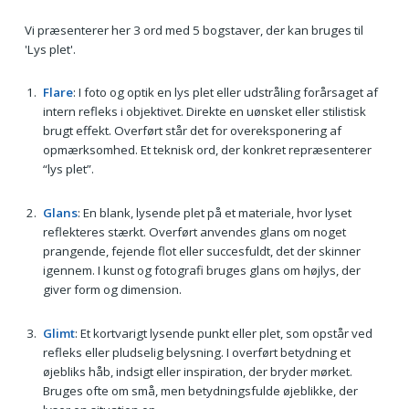
Vi præsenterer her 3 ord med 5 bogstaver, der kan bruges til
'Lys plet'.
Flare
: I foto og optik en lys plet eller udstråling forårsaget af
intern refleks i objektivet. Direkte en uønsket eller stilistisk
brugt effekt. Overført står det for overeksponering af
opmærksomhed. Et teknisk ord, der konkret repræsenterer
“lys plet”.
Glans
: En blank, lysende plet på et materiale, hvor lyset
reflekteres stærkt. Overført anvendes glans om noget
prangende, fejende flot eller succesfuldt, det der skinner
igennem. I kunst og fotografi bruges glans om højlys, der
giver form og dimension.
Glimt
: Et kortvarigt lysende punkt eller plet, som opstår ved
refleks eller pludselig belysning. I overført betydning et
øjebliks håb, indsigt eller inspiration, der bryder mørket.
Bruges ofte om små, men betydningsfulde øjeblikke, der