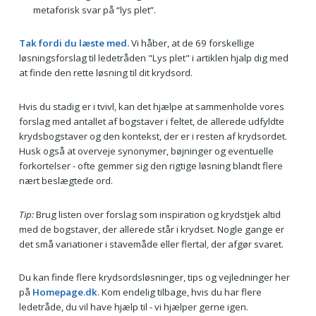
metaforisk svar på “lys plet”.
Tak fordi du læste med.
Vi håber, at de 69 forskellige
løsningsforslag til ledetråden "Lys plet" i artiklen hjalp dig med
at finde den rette løsning til dit krydsord.
Hvis du stadig er i tvivl, kan det hjælpe at sammenholde vores
forslag med antallet af bogstaver i feltet, de allerede udfyldte
krydsbogstaver og den kontekst, der er i resten af krydsordet.
Husk også at overveje synonymer, bøjninger og eventuelle
forkortelser - ofte gemmer sig den rigtige løsning blandt flere
nært beslægtede ord.
Tip:
Brug listen over forslag som inspiration og krydstjek altid
med de bogstaver, der allerede står i krydset. Nogle gange er
det små variationer i stavemåde eller flertal, der afgør svaret.
Du kan finde flere krydsordsløsninger, tips og vejledninger her
på
Homepage.dk
. Kom endelig tilbage, hvis du har flere
ledetråde, du vil have hjælp til - vi hjælper gerne igen.