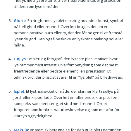
indtryk med lysere tone. Giver naturvidenskabelig præcision
til idéen om lyse områder.
Glorie
: En ringformet lysplet omkring hovedet i kunst, symbol
på hellighed eller renhed. Overført bruges det om en
persons positive aura eller ry, det der får nogen til at fremstå
lysende god. Kan også beskrive en lyskrans omkring sol eller
måne.
Højlys
: I maleri og fotografi den lyseste plet i motivet, hvor
lys rammer mest intenst. Overført betydning som det mest
fremtrædende eller bedste element i en præstation. Et
teknisk ord, der præcist svarer til en “lys plet” på billedniveau.
Isplet
: Et lyst, isdækket område, der skinner klart i sollys på
jord- eller klippeflade. Overført en afkølende, klar plet i en
kompleks sammenhæng, et sted med renhed. Ordet
fungerer som konkret naturbeskrivelse og som metafor for
klarsyn og tydelighed.
Makula
: Anatomisk betegnelse for den gule plet i nethinden,