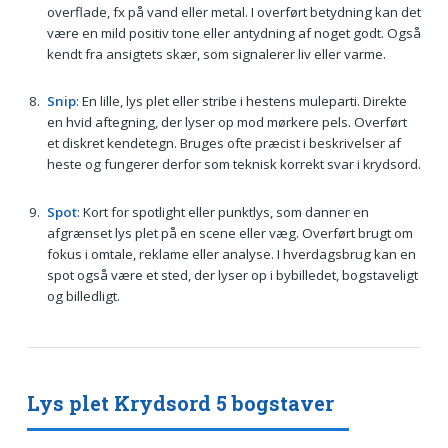
overflade, fx på vand eller metal. I overført betydning kan det
være en mild positiv tone eller antydning af noget godt. Også
kendt fra ansigtets skær, som signalerer liv eller varme.
Snip
: En lille, lys plet eller stribe i hestens muleparti. Direkte
en hvid aftegning, der lyser op mod mørkere pels. Overført
et diskret kendetegn. Bruges ofte præcist i beskrivelser af
heste og fungerer derfor som teknisk korrekt svar i krydsord.
Spot
: Kort for spotlight eller punktlys, som danner en
afgrænset lys plet på en scene eller væg. Overført brugt om
fokus i omtale, reklame eller analyse. I hverdagsbrug kan en
spot også være et sted, der lyser op i bybilledet, bogstaveligt
og billedligt.
Lys plet Krydsord 5 bogstaver