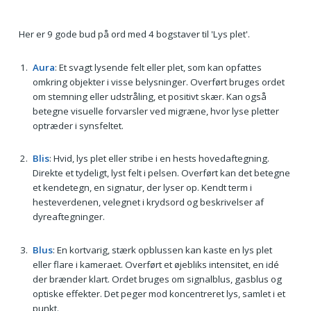
Her er 9 gode bud på ord med 4 bogstaver til 'Lys plet'.
Aura
: Et svagt lysende felt eller plet, som kan opfattes
omkring objekter i visse belysninger. Overført bruges ordet
om stemning eller udstråling, et positivt skær. Kan også
betegne visuelle forvarsler ved migræne, hvor lyse pletter
optræder i synsfeltet.
Blis
: Hvid, lys plet eller stribe i en hests hovedaftegning.
Direkte et tydeligt, lyst felt i pelsen. Overført kan det betegne
et kendetegn, en signatur, der lyser op. Kendt term i
hesteverdenen, velegnet i krydsord og beskrivelser af
dyreaftegninger.
Blus
: En kortvarig, stærk opblussen kan kaste en lys plet
eller flare i kameraet. Overført et øjebliks intensitet, en idé
der brænder klart. Ordet bruges om signalblus, gasblus og
optiske effekter. Det peger mod koncentreret lys, samlet i et
punkt.