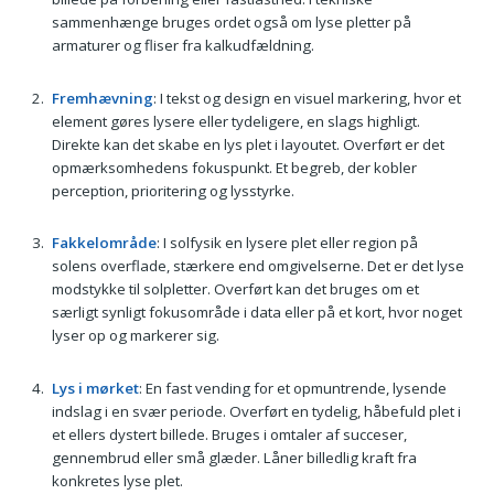
sammenhænge bruges ordet også om lyse pletter på
armaturer og fliser fra kalkudfældning.
Fremhævning
: I tekst og design en visuel markering, hvor et
element gøres lysere eller tydeligere, en slags highligt.
Direkte kan det skabe en lys plet i layoutet. Overført er det
opmærksomhedens fokuspunkt. Et begreb, der kobler
perception, prioritering og lysstyrke.
Fakkelområde
: I solfysik en lysere plet eller region på
solens overflade, stærkere end omgivelserne. Det er det lyse
modstykke til solpletter. Overført kan det bruges om et
særligt synligt fokusområde i data eller på et kort, hvor noget
lyser op og markerer sig.
Lys i mørket
: En fast vending for et opmuntrende, lysende
indslag i en svær periode. Overført en tydelig, håbefuld plet i
et ellers dystert billede. Bruges i omtaler af succeser,
gennembrud eller små glæder. Låner billedlig kraft fra
konkretes lyse plet.