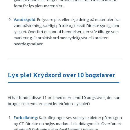
form for lys plet i materialer.
Vandskjold
: En lysere plet eller skjoldning på materialer fra
vandpåvirkning, særligt på træ og tekstil. Direkte synlig som
lys plet. Overført et spor af hændelser, der står tilbage som
markering. Et praktisk ord med tydelig visuel karakter i
hverdagsmiljøer.
Lys plet Krydsord over 10 bogstaver
Vi har fundet disse 11 ord med mere end 10 bogstaver, der kan
bruges i et krydsord med ledetråden 'Lys plet':
Forkalkning
: Kalkaflejringer ses som lyse pletter på røntgen
og CT. Direkte en højlys markør i billeddiagnostik. Overført et
billede på forbening eller fastlåsthed. I tekniske