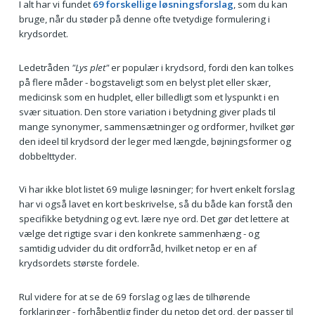
I alt har vi fundet
69 forskellige løsningsforslag
, som du kan
bruge, når du støder på denne ofte tvetydige formulering i
krydsordet.
Ledetråden
"Lys plet"
er populær i krydsord, fordi den kan tolkes
på flere måder - bogstaveligt som en belyst plet eller skær,
medicinsk som en hudplet, eller billedligt som et lyspunkt i en
svær situation. Den store variation i betydning giver plads til
mange synonymer, sammensætninger og ordformer, hvilket gør
den ideel til krydsord der leger med længde, bøjningsformer og
dobbelttyder.
Vi har ikke blot listet 69 mulige løsninger; for hvert enkelt forslag
har vi også lavet en kort beskrivelse, så du både kan forstå den
specifikke betydning og evt. lære nye ord. Det gør det lettere at
vælge det rigtige svar i den konkrete sammenhæng - og
samtidig udvider du dit ordforråd, hvilket netop er en af
krydsordets største fordele.
Rul videre for at se de 69 forslag og læs de tilhørende
forklaringer - forhåbentlig finder du netop det ord, der passer til