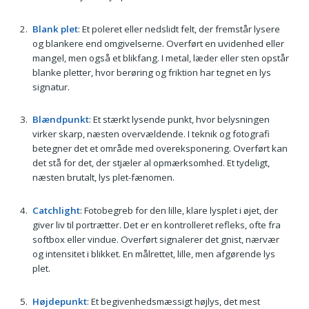
Blank plet
: Et poleret eller nedslidt felt, der fremstår lysere
og blankere end omgivelserne. Overført en uvidenhed eller
mangel, men også et blikfang. I metal, læder eller sten opstår
blanke pletter, hvor berøring og friktion har tegnet en lys
signatur.
Blændpunkt
: Et stærkt lysende punkt, hvor belysningen
virker skarp, næsten overvældende. I teknik og fotografi
betegner det et område med overeksponering. Overført kan
det stå for det, der stjæler al opmærksomhed. Et tydeligt,
næsten brutalt, lys plet-fænomen.
Catchlight
: Fotobegreb for den lille, klare lysplet i øjet, der
giver liv til portrætter. Det er en kontrolleret refleks, ofte fra
softbox eller vindue. Overført signalerer det gnist, nærvær
og intensitet i blikket. En målrettet, lille, men afgørende lys
plet.
Højdepunkt
: Et begivenhedsmæssigt højlys, det mest