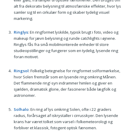
alt fra dekorativ belysning til atmosfæriske effekter, hvor lys
samler sig til en cirkulær form og skaber tydelig visuel
markering.
Ringlys
: En ringformet lyskilde, typisk brugt i foto, video og
makeup for jævn belysning og runde catchlights i øjnene.
Ringlys fås fra små mobilmonterede enheder til store
studieopstillinger og fungerer som en tydelig, lysende ring
foran motivet.
Ringsol
: Folkelig betegnelse for ringformet solformørkelse,
hvor Solen fremstår som en lysende ring omkring Månen.
Det ‘flammende ring’-syn indrammer himlen og giver en
sjælden, dramatisk glorie, der fascinerer både lægfolk og
astronomer.
Solhalo
: En ring af lys omkring Solen, ofte i 22 graders
radius, forårsaget af iskrystaller i cirrusskyer. Den lysende
krans har været tolket som varsel i folkemeteorologi og
forbliver et klassisk, fotogent optisk fænomen.