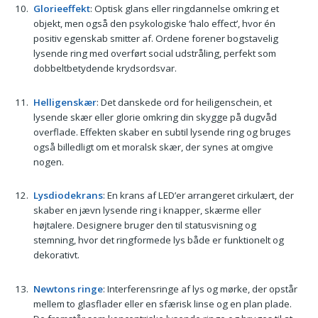
Glorieeffekt
: Optisk glans eller ringdannelse omkring et
objekt, men også den psykologiske ‘halo effect’, hvor én
positiv egenskab smitter af. Ordene forener bogstavelig
lysende ring med overført social udstråling, perfekt som
dobbeltbetydende krydsordsvar.
Helligenskær
: Det danskede ord for heiligenschein, et
lysende skær eller glorie omkring din skygge på dugvåd
overflade. Effekten skaber en subtil lysende ring og bruges
også billedligt om et moralsk skær, der synes at omgive
nogen.
Lysdiodekrans
: En krans af LED’er arrangeret cirkulært, der
skaber en jævn lysende ring i knapper, skærme eller
højtalere. Designere bruger den til statusvisning og
stemning, hvor det ringformede lys både er funktionelt og
dekorativt.
Newtons ringe
: Interferensringe af lys og mørke, der opstår
mellem to glasflader eller en sfærisk linse og en plan plade.