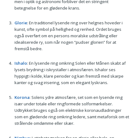
men i optik og astronomi forbliver det en stringent
betegnelse for en glødende krans.
Glorie
: En traditionel lysende ring over helgnes hoveder i
kunst, ofte symbol på hellighed og renhed. Ordet bruges
også overført om en persons moralske udstråling eller
idealiserede ry, som når nogen “pudser glorien” for at
fremstå bedre.
Ishalo
: En lysende ring omkring Solen eller Månen skabt af
lysets brydning i iskrystaller i atmosfæren. Ishalor ses
hyppigt i kolde, klare perioder og kan fremstå med skarpe
kanter og svag irisering, som en elegant lyskrans.
Korona
: Solens ydre atmosfære, set som en lysende ring
især under totale eller ringformede solformørkelser.
Udtrykket bruges også om elektriske koronaudladninger
som en glødende ring omkring ledere, samt metaforisk om et
strålende omdømme eller skær.
Nimbus
: Latinbetegnelsen for en glorie eller halo, en