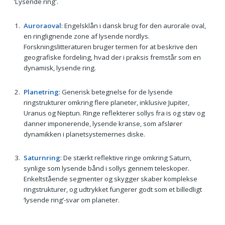
'Lysende ring'.
Auroraoval
: Engelsklån i dansk brug for den aurorale oval,
en ringlignende zone af lysende nordlys.
Forskningslitteraturen bruger termen for at beskrive den
geografiske fordeling, hvad der i praksis fremstår som en
dynamisk, lysende ring.
Planetring
: Generisk betegnelse for de lysende
ringstrukturer omkring flere planeter, inklusive Jupiter,
Uranus og Neptun. Ringe reflekterer sollys fra is og støv og
danner imponerende, lysende kranse, som afslører
dynamikken i planetsystemernes diske.
Saturnring
: De stærkt reflektive ringe omkring Saturn,
synlige som lysende bånd i sollys gennem teleskoper.
Enkeltstående segmenter og skygger skaber komplekse
ringstrukturer, og udtrykket fungerer godt som et billedligt
‘lysende ring’-svar om planeter.