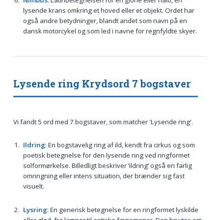
lysende krans omkring et hoved eller et objekt. Ordet har
også andre betydninger, blandt andet som navn på en
dansk motorcykel og som led i navne for regnfyldte skyer.
Lysende ring Krydsord 7 bogstaver
Vi fandt 5 ord med 7 bogstaver, som matcher 'Lysende ring'.
Ildring
: En bogstavelig ring af ild, kendt fra cirkus og som
poetisk betegnelse for den lysende ring ved ringformet
solformørkelse. Billedligt beskriver ‘ildring’ også en farlig
omringning eller intens situation, der brænder sig fast
visuelt.
Lysring
: En generisk betegnelse for en ringformet lyskilde
eller glød, fra lamper til optiske fænomener. Den bruges om