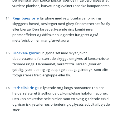
De fremstår som koncentriske lysende ringe og bruges til at
vurdere planhed, kurvatur og kvalitet i optiske komponenter.
Regnbueglorie
: En glorie med regnbuefarver omkring
skyggens hoved, beslægtet med glory-fænomenet set fra fly
eller bjerge. Den farvede, lysende ring kombinerer
prismeeffekter og diffraktion, og ordet fungerer også
metaforisk om en mangfarvet aura.
Brocken-glorie
: En glorie set mod skyer, hvor
observatørens forstørrede skygge omgives af koncentriske
farvede ringe. Fænomenet, berømt fra Harzen, giver en
tydelig, lysende ring og et spøgelsesagtigt indtryk, som ofte
fotograferes fra bjergtoppe eller fly.
Parhelisk ring
: En lysende ring langs horisonten i solens
højde, relateret til solhunde og komplekse haloformationer.
Den kan omkredse hele himlen som en svag glødende cirkel
og viser iskrystallernes orientering og lysets subtilt afbøjede
stier.