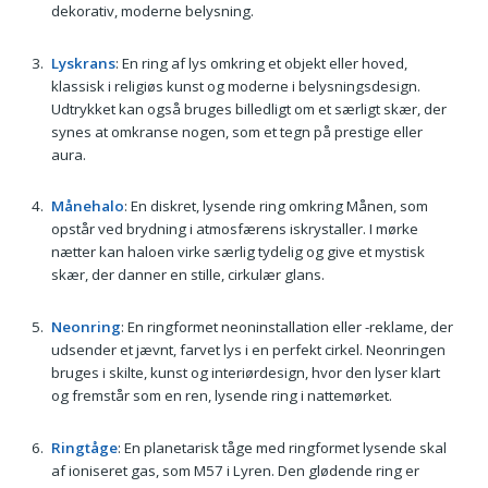
dekorativ, moderne belysning.
Lyskrans
: En ring af lys omkring et objekt eller hoved,
klassisk i religiøs kunst og moderne i belysningsdesign.
Udtrykket kan også bruges billedligt om et særligt skær, der
synes at omkranse nogen, som et tegn på prestige eller
aura.
Månehalo
: En diskret, lysende ring omkring Månen, som
opstår ved brydning i atmosfærens iskrystaller. I mørke
nætter kan haloen virke særlig tydelig og give et mystisk
skær, der danner en stille, cirkulær glans.
Neonring
: En ringformet neoninstallation eller -reklame, der
udsender et jævnt, farvet lys i en perfekt cirkel. Neonringen
bruges i skilte, kunst og interiørdesign, hvor den lyser klart
og fremstår som en ren, lysende ring i nattemørket.
Ringtåge
: En planetarisk tåge med ringformet lysende skal
af ioniseret gas, som M57 i Lyren. Den glødende ring er