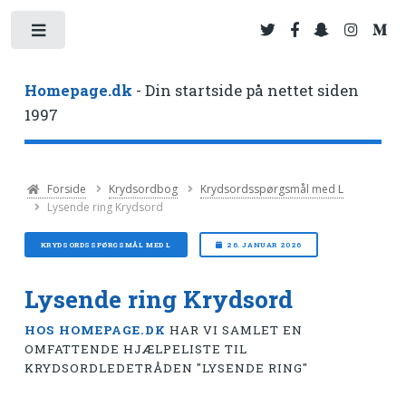
Toggle
Homepage.dk
- Din startside på nettet siden
1997
Forside
Krydsordbog
Krydsordsspørgsmål med L
Lysende ring Krydsord
KRYDSORDSSPØRGSMÅL MED L
26. JANUAR 2026
Lysende ring Krydsord
HOS HOMEPAGE.DK
HAR VI SAMLET EN
OMFATTENDE HJÆLPELISTE TIL
KRYDSORDLEDETRÅDEN "LYSENDE RING"