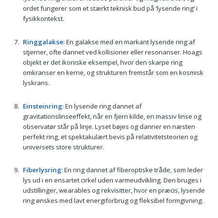
ordet fungerer som et stærkt teknisk bud på ‘lysende ring’ i
fysikkontekst.
Ringgalakse
: En galakse med en markant lysende ring af
stjerner, ofte dannet ved kollisioner eller resonanser. Hoags
objekt er det ikoniske eksempel, hvor den skarpe ring
omkranser en kerne, og strukturen fremstår som en kosmisk
lyskrans.
Einsteinring
: En lysende ring dannet af
gravitationslinseeffekt, når en fjern kilde, en massiv linse og
observatør står på linje. Lyset bøjes og danner en næsten
perfekt ring, et spektakulært bevis på relativitetsteorien og
universets store strukturer.
Fiberlysring
: En ring dannet af fiberoptiske tråde, som leder
lys ud i en ensartet cirkel uden varmeudvikling. Den bruges i
udstillinger, wearables og rekvisitter, hvor en præcis, lysende
ring ønskes med lavt energiforbrug og fleksibel formgivning.