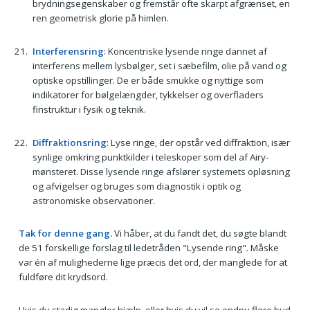
brydningsegenskaber og fremstår ofte skarpt afgrænset, en
ren geometrisk glorie på himlen.
Interferensring
: Koncentriske lysende ringe dannet af
interferens mellem lysbølger, set i sæbefilm, olie på vand og
optiske opstillinger. De er både smukke og nyttige som
indikatorer for bølgelængder, tykkelser og overfladers
finstruktur i fysik og teknik.
Diffraktionsring
: Lyse ringe, der opstår ved diffraktion, især
synlige omkring punktkilder i teleskoper som del af Airy-
mønsteret. Disse lysende ringe afslører systemets opløsning
og afvigelser og bruges som diagnostik i optik og
astronomiske observationer.
Tak for denne gang.
Vi håber, at du fandt det, du søgte blandt
de 51 forskellige forslag til ledetråden "Lysende ring". Måske
var én af mulighederne lige præcis det ord, der manglede for at
fuldføre dit krydsord.