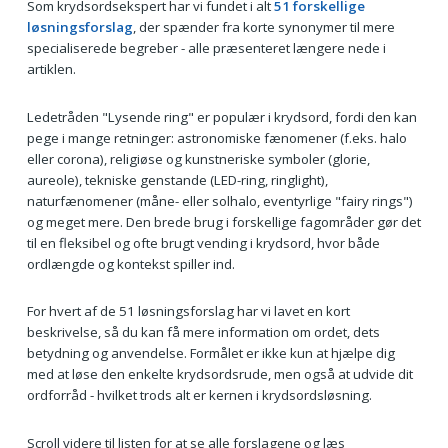
Som krydsordsekspert har vi fundet i alt
51 forskellige
løsningsforslag
, der spænder fra korte synonymer til mere
specialiserede begreber - alle præsenteret længere nede i
artiklen.
Ledetråden "Lysende ring" er populær i krydsord, fordi den kan
pege i mange retninger: astronomiske fænomener (f.eks. halo
eller corona), religiøse og kunstneriske symboler (glorie,
aureole), tekniske genstande (LED-ring, ringlight),
naturfænomener (måne- eller solhalo, eventyrlige "fairy rings")
og meget mere. Den brede brug i forskellige fagområder gør det
til en fleksibel og ofte brugt vending i krydsord, hvor både
ordlængde og kontekst spiller ind.
For hvert af de 51 løsningsforslag har vi lavet en kort
beskrivelse, så du kan få mere information om ordet, dets
betydning og anvendelse. Formålet er ikke kun at hjælpe dig
med at løse den enkelte krydsordsrude, men også at udvide dit
ordforråd - hvilket trods alt er kernen i krydsordsløsning.
Scroll videre til listen for at se alle forslagene og læs