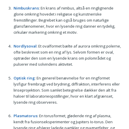
Nimbuskrans
: En krans af nimbus, altså en ringlignende
glorie omkring hovedet i religiøse og kunstneriske
fremstillinger. Begrebet kan også bruges om naturlige
glansfænomener, hvor en lysende ring danner en tydelig,
cirkulær markering omkring et motiv.
Nordlysoval
: Et ovalformet bælte af aurora omkring polerne,
ofte beskrevet som en ring af lys. Selvom formen er oval,
optræder den som en lysende krans om polområdet og
pulserer med solvindens aktivitet.
Optisk ring
: En generel benævnelse for en ringformet
lysfigur frembragt ved brydning, diffraktion, interferens eller
linseprojektion. Som samlet betegnelse dækker den alt fra
haloer til laboratorieopstillinger, hvor en klart afgrænset,
lysende ring observeres.
Plasmatorus
: En torusformet, glødende ring af plasma,
kendt fra fusionseksperimenter og Jupiters Io-torus. Den
lysende ring afslører ladede partikler og magnetfelter, og