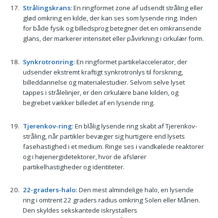
Strålingskrans
: En ringformet zone af udsendt stråling eller
glød omkring en kilde, der kan ses som lysende ring. Inden
for både fysik og billedsprog betegner det en omkransende
glans, der markerer intensitet eller påvirkning i cirkulær form.
Synkrotronring
: En ringformet partikelaccelerator, der
udsender ekstremt kraftigt synkrotronlys til forskning,
billeddannelse og materialestudier. Selvom selve lyset
tappes i strålelinjer, er den cirkulære bane kilden, og
begrebet vækker billedet af en lysende ring.
Tjerenkov-ring
: En blålig lysende ring skabt af Tjerenkov-
stråling, når partikler bevæger sig hurtigere end lysets
fasehastighed i et medium. Ringe ses i vandkølede reaktorer
og i højenergidetektorer, hvor de afslører
partikelhastigheder og identiteter.
22-graders-halo
: Den mest almindelige halo, en lysende
ring i omtrent 22 graders radius omkring Solen eller Månen.
Den skyldes sekskantede iskrystallers