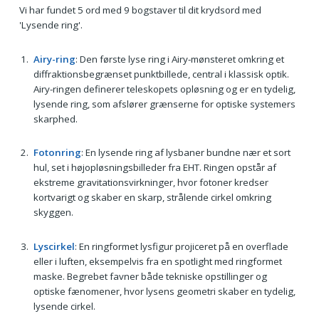
Vi har fundet 5 ord med 9 bogstaver til dit krydsord med
'Lysende ring'.
Airy-ring
: Den første lyse ring i Airy-mønsteret omkring et
diffraktionsbegrænset punktbillede, central i klassisk optik.
Airy-ringen definerer teleskopets opløsning og er en tydelig,
lysende ring, som afslører grænserne for optiske systemers
skarphed.
Fotonring
: En lysende ring af lysbaner bundne nær et sort
hul, set i højopløsningsbilleder fra EHT. Ringen opstår af
ekstreme gravitationsvirkninger, hvor fotoner kredser
kortvarigt og skaber en skarp, strålende cirkel omkring
skyggen.
Lyscirkel
: En ringformet lysfigur projiceret på en overflade
eller i luften, eksempelvis fra en spotlight med ringformet
maske. Begrebet favner både tekniske opstillinger og
optiske fænomener, hvor lysens geometri skaber en tydelig,
lysende cirkel.