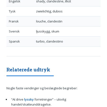
Engelsk
shady, clandestine, illicit
Tysk
zwielichtig, dubios
Fransk
louche, clandestin
Svensk
ljusskygg, skum
Spansk
turbio, clandestino
Relaterede udtryk
Nogle faste vendinger og beslægtede begreber:
“At drive
lyssky
forretninger” – ulovlig
handel/skatteunddragelse.