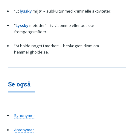
“Et
lyssky
miljø” – subkultur med kriminelle aktiviteter.
“
Lyssky
metoder” – tvivlsomme eller uetiske
fremgangsmåder.
“At holde noget i mørket” – beslægtet idiom om
hemmeligholdelse.
Se også
Synonymer
Antonymer