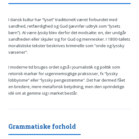
I dansk kultur har “lyset” traditionelt været forbundet med
sandhed, retfærdighed og Gud (jævnfør udtryk som “lysets
børn”). At være
lyssky
blev derfor det modsatte: en, der undgår
sandheden eller skjuler sig for Gud og mennesker. I 1800-tallets
moralistiske tekster beskrives kriminelle som “onde og lyssky
væsener”.
I moderne tid bruges ordet også i journalistik og politik som
retorisk markør for uigennemsigtige praksisser, fx “lyssky
lobbyisme” eller “lyssky pengestrømme”. Det har dermed fået
en bredere, mere metaforisk betydning, men den oprindelige
idé om at gemme sig i mørket består.
Grammatiske forhold