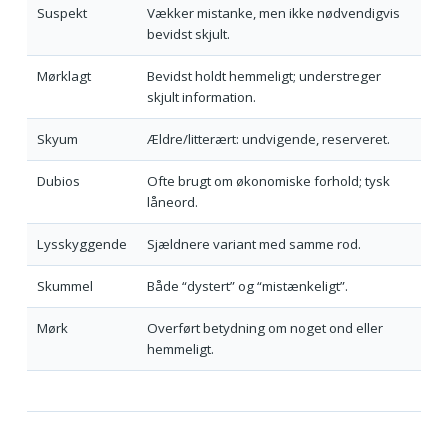
Suspekt
Vækker mistanke, men ikke nødvendigvis
bevidst skjult.
Mørklagt
Bevidst holdt hemmeligt; understreger
skjult information.
Skyum
Ældre/litterært: undvigende, reserveret.
Dubios
Ofte brugt om økonomiske forhold; tysk
låneord.
Lysskyggende
Sjældnere variant med samme rod.
Skummel
Både “dystert” og “mistænkeligt”.
Mørk
Overført betydning om noget ond eller
hemmeligt.