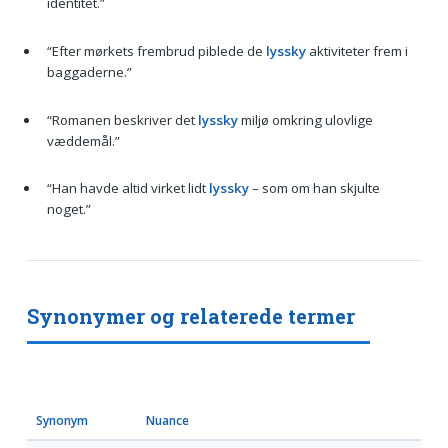
identitet.”
“Efter mørkets frembrud piblede de
lyssky
aktiviteter frem i
baggaderne.”
“Romanen beskriver det
lyssky
miljø omkring ulovlige
væddemål.”
“Han havde altid virket lidt
lyssky
– som om han skjulte
noget.”
Synonymer og relaterede termer
Synonym
Nuance