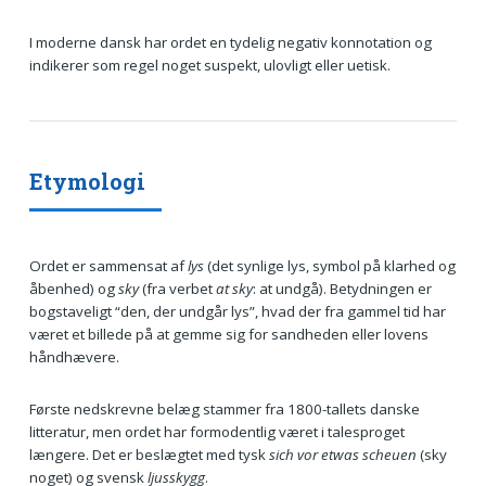
I moderne dansk har ordet en tydelig negativ konnotation og
indikerer som regel noget suspekt, ulovligt eller uetisk.
Etymologi
Ordet er sammensat af
lys
(det synlige lys, symbol på klarhed og
åbenhed) og
sky
(fra verbet
at sky
: at undgå). Betydningen er
bogstaveligt “den, der undgår lys”, hvad der fra gammel tid har
været et billede på at gemme sig for sandheden eller lovens
håndhævere.
Første nedskrevne belæg stammer fra 1800-tallets danske
litteratur, men ordet har formodentlig været i talesproget
længere. Det er beslægtet med tysk
sich vor etwas scheuen
(sky
noget) og svensk
ljusskygg
.