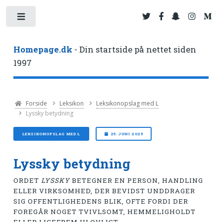
Toggle
Homepage.dk
- Din startside på nettet siden
1997
Forside
Leksikon
Leksikonopslag med L
Lyssky betydning
LEKSIKONOPSLAG MED L
25. JUNI 2025
Lyssky betydning
ORDET
LYSSKY
BETEGNER EN PERSON, HANDLING
ELLER VIRKSOMHED, DER BEVIDST UNDDRAGER
SIG OFFENTLIGHEDENS BLIK, OFTE FORDI DER
FOREGÅR NOGET TVIVLSOMT, HEMMELIGHOLDT