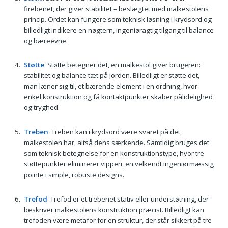
firebenet, der giver stabilitet – beslægtet med malkestolens
princip. Ordet kan fungere som teknisk løsning i krydsord og
billedligt indikere en nøgtern, ingeniøragtig tilgang til balance
og bæreevne.
Støtte
: Støtte betegner det, en malkestol giver brugeren:
stabilitet og balance tæt på jorden. Billedligt er støtte det,
man læner sig til, et bærende element i en ordning, hvor
enkel konstruktion og få kontaktpunkter skaber pålidelighed
og tryghed.
Treben
: Treben kan i krydsord være svaret på det,
malkestolen har, altså dens særkende. Samtidig bruges det
som teknisk betegnelse for en konstruktionstype, hvor tre
støttepunkter eliminerer vipperi, en velkendt ingeniørmæssig
pointe i simple, robuste designs.
Trefod
: Trefod er et trebenet stativ eller understøtning, der
beskriver malkestolens konstruktion præcist. Billedligt kan
trefoden være metafor for en struktur, der står sikkert på tre