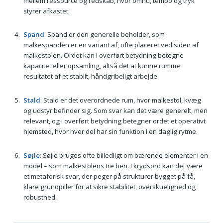
mellem ressource og redskab, hvor omhu, tempo og tryk
styrer afkastet.
Spand
: Spand er den generelle beholder, som
malkespanden er en variant af, ofte placeret ved siden af
malkestolen. Ordet kan i overført betydning betegne
kapacitet eller opsamling, altså det at kunne rumme
resultatet af et stabilt, håndgribeligt arbejde.
Stald
: Stald er det overordnede rum, hvor malkestol, kvæg
og udstyr befinder sig. Som svar kan det være generelt, men
relevant, og i overført betydning betegner ordet et operativt
hjemsted, hvor hver del har sin funktion i en daglig rytme.
Søjle
: Søjle bruges ofte billedligt om bærende elementer i en
model – som malkestolens tre ben. I krydsord kan det være
et metaforisk svar, der peger på strukturer bygget på få,
klare grundpiller for at sikre stabilitet, overskuelighed og
robusthed.