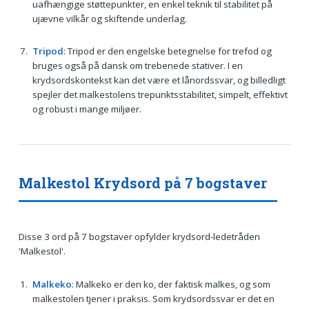
uafhængige støttepunkter, en enkel teknik til stabilitet på
ujævne vilkår og skiftende underlag.
Tripod
: Tripod er den engelske betegnelse for trefod og
bruges også på dansk om trebenede stativer. I en
krydsordskontekst kan det være et lånordssvar, og billedligt
spejler det malkestolens trepunktsstabilitet, simpelt, effektivt
og robust i mange miljøer.
Malkestol Krydsord på 7 bogstaver
Disse 3 ord på 7 bogstaver opfylder krydsord-ledetråden
'Malkestol'.
Malkeko
: Malkeko er den ko, der faktisk malkes, og som
malkestolen tjener i praksis. Som krydsordssvar er det en