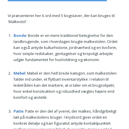
Vi præsenterer her 6 ord med 5 bogstaver, der kan bruges til
'Malkestol'.
Bonde
: Bonde er en mere traditionel betegnelse for den
landbrugende, som i hverdagen brugte malkestolen. Ordet
kan også antyde kulturhistorie, jordnærhed og en livsform,
hvor simple redskaber, gentagelser og kropsligt arbejde
udgør fundamentet for husholdning og økonomi.
Møbel
: Møbel er den helt brede kategori, som malkestolen
falder ind under, et flytbart inventarstykke. I relation til
ledetråden kan det markere, at vi taler om et brugsobjekt,
hvor enkel konstruktion og robusthed vægtes højere end
komfort og æstetik.
Patte
: Patte er den del af yveret, der malkes, håndgribeligt
tæt på malkestolens bruger. I krydsord giver ordet en
konkret detalje og kan figurativt antyde kontaktpunktet