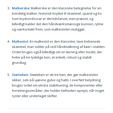
Malkerske
: Malkerske er den klassiske betegnelse for en
kvindelig malker, historisk knyttet til skammel, spand og ko.
Som krydsordssvar er det tidsfarvet, men præcist, og
billedligt kalder det den håndværksmæssige kunnen, rytme
og nærkontakt frem, som malkestolen muliggør.
Malkestol
: En malkestol er den klassiske, lave trebenede
skammel, man sidder på ved håndmalkning af køer i stalden.
Ordet bruges også billedligt om en løsning eller model, der
hviler på tre tydelige ben, et enkelt, robust og stabilt
grundlag.
Støtteben
: Støtteben er de tre ben, der gør malkestolen
sikker, selv på ujævne gulve og halm. I overført betydning
bruges ordet om ekstra stabilisering, de komponenter eller
forretningsområder, der holder helheden oprejst, når noget
ryster eller underlaget skifter.