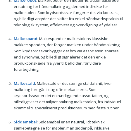
Malkerobot
: Malkerobot er den moderne, automatiserede
erstatning for håndmalkning og dermed indirekte for
malkestolen. Som krydsordssvar fungerer det via kontrast,
og billedligt antyder det skiftet fra enkel håndværkspraksis til
teknologisk system, effektivitet og overvågning af ydelser.
Malkespand
: Malkespand er malkestolens klassiske
makker: spanden, der fanger mælken under håndmalkning.
Som krydsordssvar bygger det bro via association snarere
end synonymi, og billedligt signalerer det den enkle
produktionskæde fra yver til beholder, før videre
forarbejdning.
Malkestald
: Malkestald er det særlige staldafsnit, hvor
malkning foregår, i dag ofte mekaniseret. Som
krydsordssvar er det en nærliggende association, og
billedligt viser det miljøet omkring malkestolen, fra individuel
skammel til specialiseret produktionsrum med faste rutiner.
Siddemøbel
: Siddemøbel er en neutral, lidt teknisk
samlebetegnelse for møbler, man sidder på, inklusive