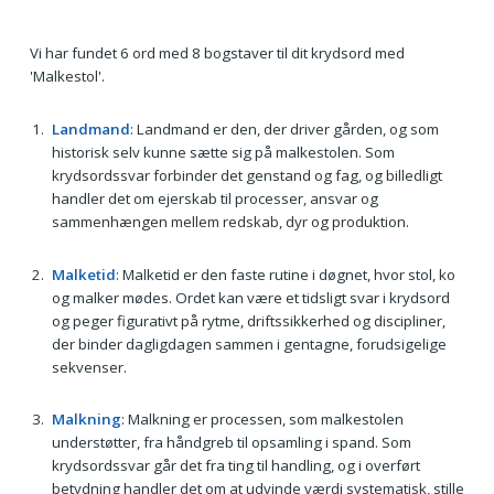
Vi har fundet 6 ord med 8 bogstaver til dit krydsord med
'Malkestol'.
Landmand
: Landmand er den, der driver gården, og som
historisk selv kunne sætte sig på malkestolen. Som
krydsordssvar forbinder det genstand og fag, og billedligt
handler det om ejerskab til processer, ansvar og
sammenhængen mellem redskab, dyr og produktion.
Malketid
: Malketid er den faste rutine i døgnet, hvor stol, ko
og malker mødes. Ordet kan være et tidsligt svar i krydsord
og peger figurativt på rytme, driftssikkerhed og discipliner,
der binder dagligdagen sammen i gentagne, forudsigelige
sekvenser.
Malkning
: Malkning er processen, som malkestolen
understøtter, fra håndgreb til opsamling i spand. Som
krydsordssvar går det fra ting til handling, og i overført
betydning handler det om at udvinde værdi systematisk, stille