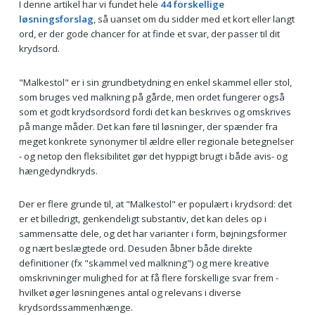
I denne artikel har vi fundet hele
44 forskellige
løsningsforslag
, så uanset om du sidder med et kort eller langt
ord, er der gode chancer for at finde et svar, der passer til dit
krydsord.
"Malkestol" er i sin grundbetydning en enkel skammel eller stol,
som bruges ved malkning på gårde, men ordet fungerer også
som et godt krydsordsord fordi det kan beskrives og omskrives
på mange måder. Det kan føre til løsninger, der spænder fra
meget konkrete synonymer til ældre eller regionale betegnelser
- og netop den fleksibilitet gør det hyppigt brugt i både avis- og
hængedyndkryds.
Der er flere grunde til, at "Malkestol" er populært i krydsord: det
er et billedrigt, genkendeligt substantiv, det kan deles op i
sammensatte dele, og det har varianter i form, bøjningsformer
og nært beslægtede ord. Desuden åbner både direkte
definitioner (fx "skammel ved malkning") og mere kreative
omskrivninger mulighed for at få flere forskellige svar frem -
hvilket øger løsningenes antal og relevans i diverse
krydsordssammenhænge.