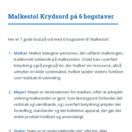
Malkestol Krydsord på 6 bogstaver
Her er 7 gode bud på ord med 6 bogstaver til 'Malkestol'.
Malker
: Malker betegner personen, der udfører malkningen,
traditionelt siddende på malkestolen. Ordet kan i overført
betydning også pege på én, der ‘malker’ en ressource, altså
udnytter en kilde systematisk, hvilket spejler stolens funktion
som redskab til udvinding.
Mejeri
: Mejeri er destinationen for mælken, efter at arbejdet
omkring malkestolen er gjort. Som løsningsord forbinder det
redskab og værdikæde, og i overført betydning antyder det
forædling, standarder og det kollektive apparat, der gør det
enkle produkt holdbart og anvendeligt.
Stativ
: Stativ er et understøttende stel, ofte tre- eller