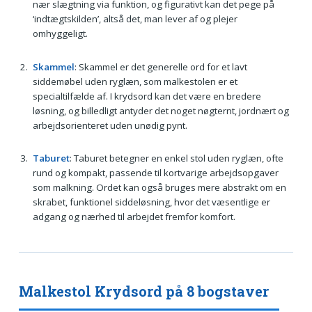
nær slægtning via funktion, og figurativt kan det pege på
‘indtægtskilden’, altså det, man lever af og plejer
omhyggeligt.
Skammel
: Skammel er det generelle ord for et lavt
siddemøbel uden ryglæn, som malkestolen er et
specialtilfælde af. I krydsord kan det være en bredere
løsning, og billedligt antyder det noget nøgternt, jordnært og
arbejdsorienteret uden unødig pynt.
Taburet
: Taburet betegner en enkel stol uden ryglæn, ofte
rund og kompakt, passende til kortvarige arbejdsopgaver
som malkning. Ordet kan også bruges mere abstrakt om en
skrabet, funktionel siddeløsning, hvor det væsentlige er
adgang og nærhed til arbejdet fremfor komfort.
Malkestol Krydsord på 8 bogstaver