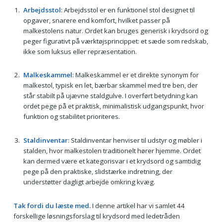
Arbejdsstol
: Arbejdsstol er en funktionel stol designet til
opgaver, snarere end komfort, hvilket passer på
malkestolens natur. Ordet kan bruges generisk i krydsord og
peger figurativt på værktøjsprincippet: et sæde som redskab,
ikke som luksus eller repræsentation.
Malkeskammel
: Malkeskammel er et direkte synonym for
malkestol, typisk en let, bærbar skammel med tre ben, der
står stabilt på ujævne staldgulve. I overført betydning kan
ordet pege på et praktisk, minimalistisk udgangspunkt, hvor
funktion og stabilitet prioriteres.
Staldinventar
: Staldinventar henviser til udstyr og møbler i
stalden, hvor malkestolen traditionelt hører hjemme. Ordet
kan dermed være et kategorisvar i et krydsord og samtidig
pege på den praktiske, slidstærke indretning, der
understøtter dagligt arbejde omkring kvæg.
Tak fordi du læste med.
I denne artikel har vi samlet 44
forskellige løsningsforslag til krydsord med ledetråden