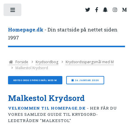
Toggle
Homepage.dk
- Din startside på nettet siden
1997
Forside
Krydsordbog
Krydsordsspørgsmål med M
Malkestol Krydsord
KRYDSORDSSPØRGSMÅL MED M
14. JANUAR 2026
Malkestol Krydsord
VELKOMMEN TIL HOMEPAGE.DK
- HER FÅR DU
VORES SAMLEDE GUIDE TIL KRYDSORD-
LEDETRÅDEN "MALKESTOL"