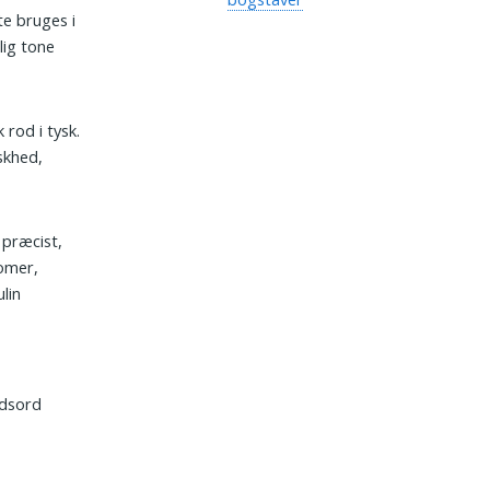
te bruges i
lig tone
 rod i tysk.
iskhed,
 præcist,
omer,
lin
ydsord