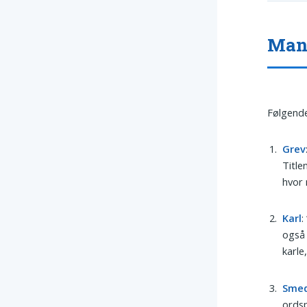
Mand
Følgende
Grev
Title
hvor 
Karl
:
også 
karle
Sme
ords