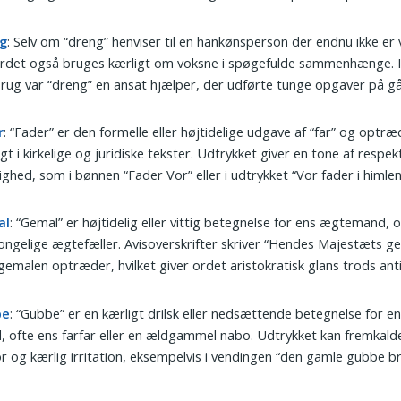
g
: Selv om “dreng” henviser til en hankønsperson der endnu ikke er
ordet også bruges kærligt om voksne i spøgefulde sammenhænge. I
rug var “dreng” en ansat hjælper, der udførte tunge opgaver på g
r
: “Fader” er den formelle eller højtidelige udgave af “far” og optræ
gt i kirkelige og juridiske tekster. Udtrykket giver en tone af respek
ghed, som i bønnen “Fader Vor” eller i udtrykket “Vor fader i himlen
al
: “Gemal” er højtidelig eller vittig betegnelse for ens ægtemand, 
ngelige ægtefæller. Avisoverskrifter skriver “Hendes Majestæts ge
gemalen optræder, hvilket giver ordet aristokratisk glans trods anti
be
: “Gubbe” er en kærligt drilsk eller nedsættende betegnelse for e
 ofte ens farfar eller en ældgammel nabo. Udtrykket kan fremkald
 og kærlig irritation, eksempelvis i vendingen “den gamle gubbe br
.