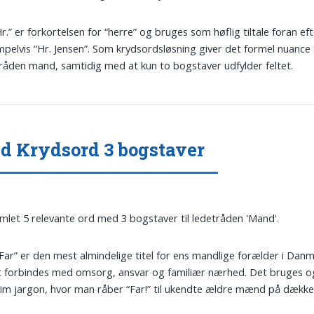
Hr.” er forkortelsen for “herre” og bruges som høflig tiltale foran ef
pelvis “Hr. Jensen”. Som krydsordsløsning giver det formel nuance t
råden mand, samtidig med at kun to bogstaver udfylder feltet.
 Krydsord 3 bogstaver
amlet 5 relevante ord med 3 bogstaver til ledetråden 'Mand'.
“Far” er den mest almindelige titel for ens mandlige forælder i Dan
 forbindes med omsorg, ansvar og familiær nærhed. Det bruges og
im jargon, hvor man råber “Far!” til ukendte ældre mænd på dække