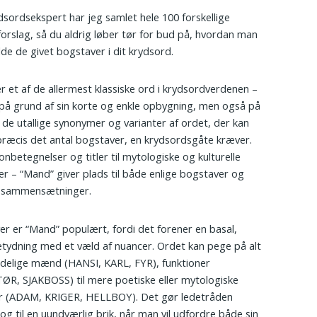
sordsekspert har jeg samlet hele 100 forskellige
forslag, så du aldrig løber tør for bud på, hvordan man
lde de givet bogstaver i dit krydsord.
r et af de allermest klassiske ord i krydsordverdenen –
 på grund af sin korte og enkle opbygning, men også på
 de utallige synonymer og varianter af ordet, der kan
æcis det antal bogstaver, en krydsordsgåte kræver.
onbetegnelser og titler til mytologiske og kulturelle
er – “Mand” giver plads til både enlige bogstaver og
 sammensætninger.
r er “Mand” populært, fordi det forener en basal,
tydning med et væld af nuancer. Ordet kan pege på alt
ndelige mænd (HANSI, KARL, FYR), funktioner
R, SJAKBOSS) til mere poetiske eller mytologiske
er (ADAM, KRIGER, HELLBOY). Det gør ledetråden
 og til en uundværlig brik, når man vil udfordre både sin