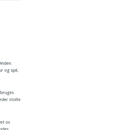
vinden.
r og spil,
n bruges
æder stolte
et os
indes