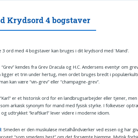
 Krydsord 4 bogstaver
 3 ord med 4 bogstaver kan bruges i dit krydsord med 'Mand'.
: “Grev” kendes fra Grev Dracula og H.C. Andersens eventyr om gre
n ligger et trin under hertug, men ordet bruges bredt i populærkultu
man kan være “vin-grev” eller “champagne-grev”.
 “Karl” er et historisk ord for en landbrugsarbejder eller tjener, me
som arkaisk synonym for mand med fysisk styrke. I folkeviser optr
, og udtrykket “kraftkarl” lever videre i moderne idiom.
d
: Smeden er den muskuløse metalhåndværker ved essen og har giv
proget “som smedens hest” om det forsømte hjemme. Mytisk forb