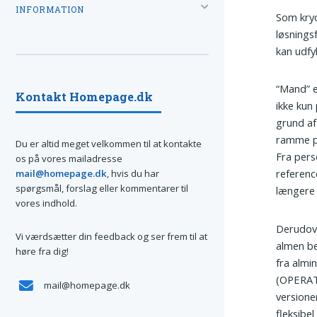
INFORMATION
Som kryd
løsnings
kan udfy
“Mand” e
Kontakt Homepage.dk
ikke kun
grund af
ramme pr
Du er altid meget velkommen til at kontakte
Fra pers
os på vores mailadresse
referenc
mail@homepage.dk
, hvis du har
spørgsmål, forslag eller kommentarer til
længere
vores indhold.
Derudove
Vi værdsætter din feedback og ser frem til at
almen be
høre fra dig!
fra almi
(OPERATØ
mail@homepage.dk
version
fleksibel