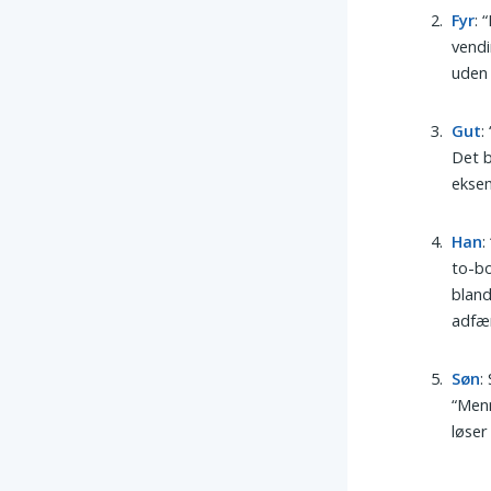
Fyr
: 
vendi
uden 
Gut
:
Det b
eksem
Han
:
to-bo
bland
adfæ
Søn
:
“Menn
løser