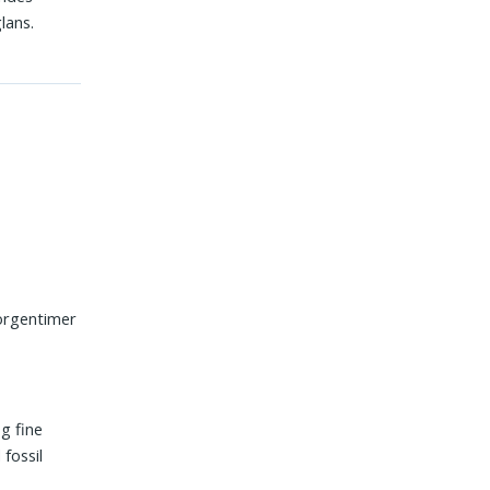
lans.
morgentimer
r
og fine
fossil