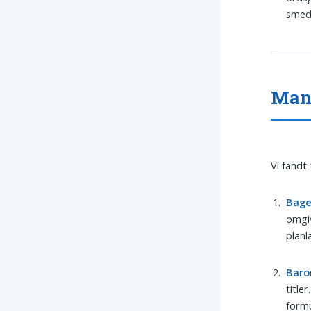
smede
Mand
Vi fandt
Bage
omgiv
planl
Baro
title
formu