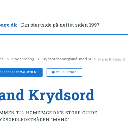
age.dk
- Din startside på nettet siden 1997
de
Krydsordbog
Krydsordsspørgsmål med M
Mand Krydsord
ORDSSPØRGSMÅL MED M
27. JULI 2025
and Krydsord
MMEN TIL HOMEPAGE.DK’S STORE GUIDE
RYDSORDLEDETRÅDEN “MAND”