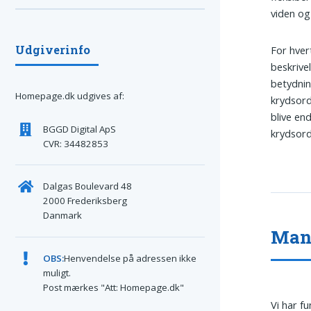
viden og
Udgiverinfo
For hver
beskrive
betydnin
Homepage.dk udgives af:
krydsord
blive en
BGGD Digital ApS
krydsord
CVR: 34482853
Dalgas Boulevard 48
2000 Frederiksberg
Danmark
Mand
OBS:
Henvendelse på adressen ikke
muligt.
Post mærkes "Att: Homepage.dk"
Vi har f