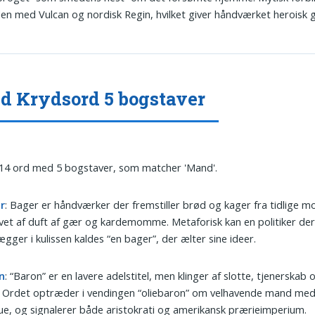
n med Vulcan og nordisk Regin, hvilket giver håndværket heroisk g
 Krydsord 5 bogstaver
 14 ord med 5 bogstaver, som matcher 'Mand'.
r
: Bager er håndværker der fremstiller brød og kager fra tidlige 
et af duft af gær og kardemomme. Metaforisk kan en politiker de
ægger i kulissen kaldes “en bager”, der ælter sine ideer.
n
: “Baron” er en lavere adelstitel, men klinger af slotte, tjenerskab 
r. Ordet optræder i vendingen “oliebaron” om velhavende mand med 
e, og signalerer både aristokrati og amerikansk prærieimperium.