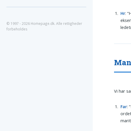
Hr
: “
eksem
© 1997 - 2026 Homepage.dk. Alle rettigheder
ledet
forbeholdes
Mand
Vi har s
Far
: 
ordet
marit