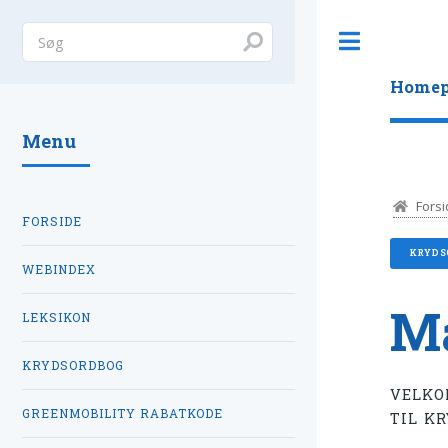
Toggle
Homep
Menu
Forsi
FORSIDE
KRYDS
WEBINDEX
M
LEKSIKON
KRYDSORDBOG
VELKO
GREENMOBILITY RABATKODE
TIL K