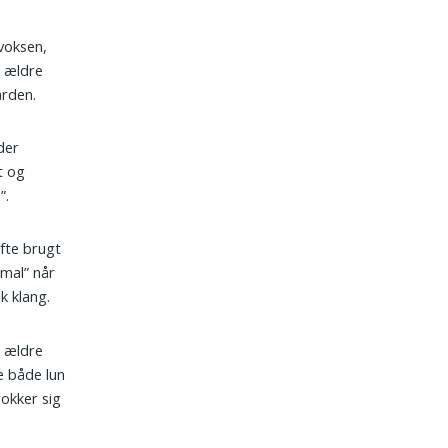
 voksen,
 ældre
ården.
der
t og
”.
ofte brugt
mal” når
k klang.
n ældre
e både lun
okker sig