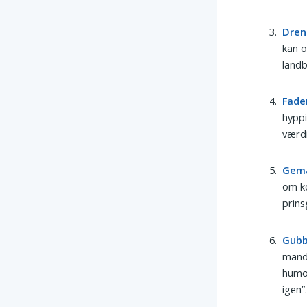
Dren
kan 
landb
Fade
hyppi
værdi
Gem
om ko
prins
Gub
mand,
humor
igen”