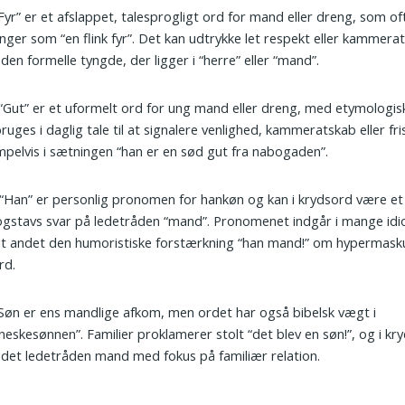
“Fyr” er et afslappet, talesprogligt ord for mand eller dreng, som of
nger som “en flink fyr”. Det kan udtrykke let respekt eller kammerat
den formelle tyngde, der ligger i “herre” eller “mand”.
 “Gut” er et uformelt ord for ung mand eller dreng, med etymologisk
ruges i daglig tale til at signalere venlighed, kammeratskab eller fr
pelvis i sætningen “han er en sød gut fra nabogaden”.
 “Han” er personlig pronomen for hankøn og kan i krydsord være et
gstavs svar på ledetråden “mand”. Pronomenet indgår i mange idi
t andet den humoristiske forstærkning “han mand!” om hypermasku
rd.
 Søn er ens mandlige afkom, men ordet har også bibelsk vægt i
eskesønnen”. Familier proklamerer stolt “det blev en søn!”, og i kr
 det ledetråden mand med fokus på familiær relation.