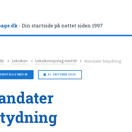
age.dk
- Din startside på nettet siden 1997
de
Leksikon
Leksikonopslag med M
Mandater betydning
KONOPSLAG MED M
31. OKTOBER 2025
andater
tydning