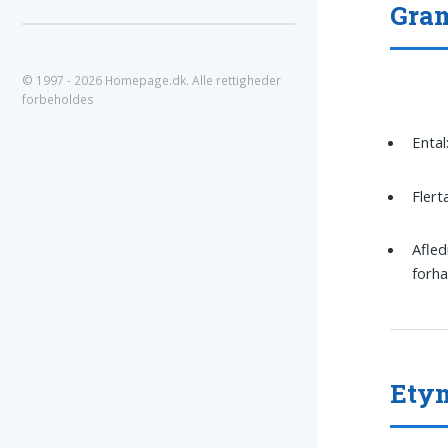
Gram
© 1997 - 2026 Homepage.dk. Alle rettigheder
forbeholdes
Ental
Flert
Afled
forh
Ety