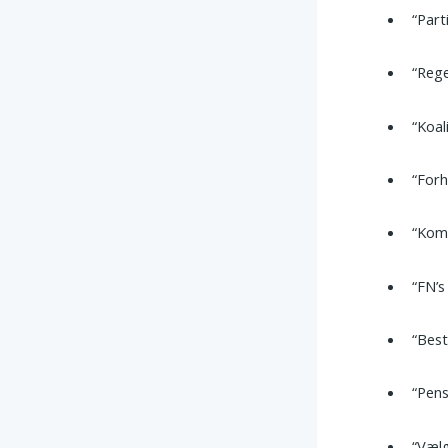
“Part
“Rege
“Koal
“Forh
“Kom
“FN’
“Best
“Pens
“Vælg