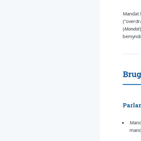
Mandat 
(“overdra
(
Mandat
bemyndig
Brug
Parla
Manda
mand