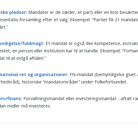
iske pladser:
Mandater er de sæder, et parti eller en liste besætter
sentativ forsamling efter et valg. Eksempel: “Partiet fik 21 mandate
et.”
ndigelse/fuldmagt:
Et mandat er også den kompetence, instruks 
imitet, en person eller institution har til at handle. Eksempel: “Forha
t til at indgå aftalen.”
national ret og organisationer:
FN-mandat (bemyndigelse givet a
rhedsråd), historiske “mandatområder” under Folkeforbundet.
erv/finans:
Forvaltningsmandat eller investeringsmandat - aftalt r
an midler må investeres.