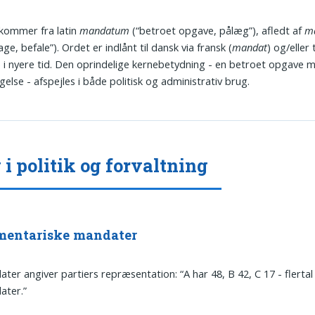
kommer fra latin
mandatum
(“betroet opgave, pålæg”), afledt af
m
ge, befale”). Ordet er indlånt til dansk via fransk (
mandat
) og/eller 
) i nyere tid. Den oprindelige kernebetydning - en betroet opgave 
else - afspejles i både politisk og administrativ brug.
 i politik og forvaltning
mentariske mandater
ter angiver partiers repræsentation: “A har 48, B 42, C 17 - flerta
ater.”