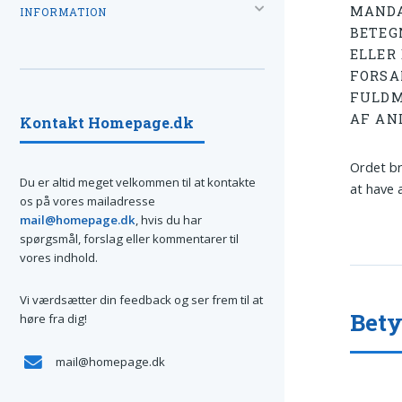
MANDA
INFORMATION
BETEG
ELLER
FORSA
FULDM
AF AN
Kontakt Homepage.dk
Ordet br
Du er altid meget velkommen til at kontakte
at have a
os på vores mailadresse
mail@homepage.dk
, hvis du har
spørgsmål, forslag eller kommentarer til
vores indhold.
Vi værdsætter din feedback og ser frem til at
Bet
høre fra dig!
mail@homepage.dk