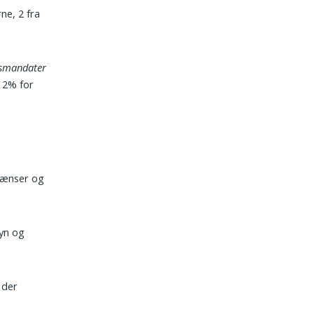
ne, 2 fra
smandater
 2% for
grænser og
syn og
 der