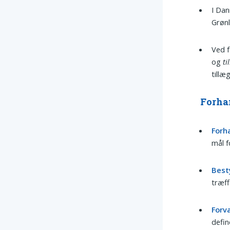
I Dan
Grønl
Ved f
og
t
tillæ
Forha
Forh
mål f
Best
træff
Forv
defin