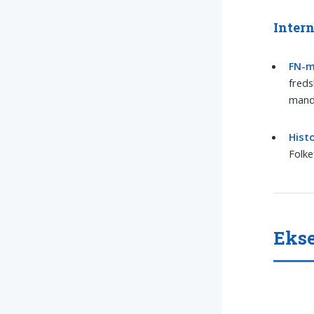
Inter
FN-m
freds
mand
Hist
Folke
Ekse