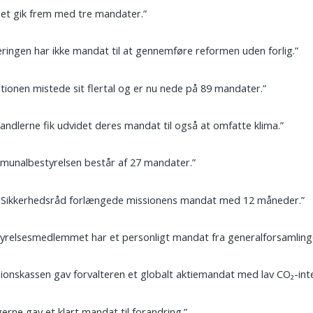
iet gik frem med tre mandater.”
ringen har ikke mandat til at gennemføre reformen uden forlig.”
itionen mistede sit flertal og er nu nede på 89 mandater.”
andlerne fik udvidet deres mandat til også at omfatte klima.”
munalbestyrelsen består af 27 mandater.”
s Sikkerhedsråd forlængede missionens mandat med 12 måneder.”
yrelsesmedlemmet har et personligt mandat fra generalforsamling
ionskassen gav forvalteren et globalt aktiemandat med lav CO₂-inte
erne gav et klart mandat til forandring.”