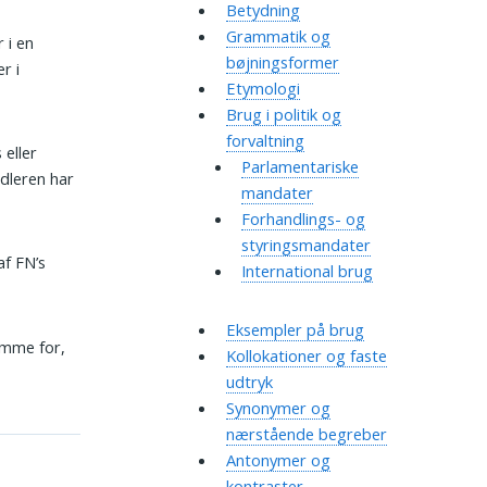
Betydning
Grammatik og
 i en
bøjningsformer
r i
Etymologi
Brug i politik og
forvaltning
eller
Parlamentariske
ndleren har
mandater
Forhandlings- og
styringsmandater
f FN’s
International brug
Eksempler på brug
amme for,
Kollokationer og faste
udtryk
Synonymer og
nærstående begreber
Antonymer og
kontraster