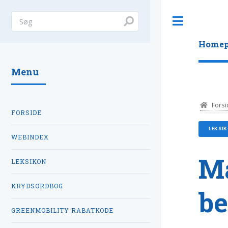
Toggle
Homep
Menu
Forsi
FORSIDE
LEKSI
WEBINDEX
M
LEKSIKON
KRYDSORDBOG
be
GREENMOBILITY RABATKODE