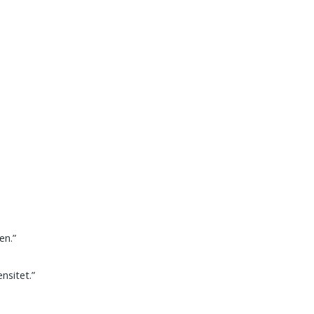
en.”
nsitet.”