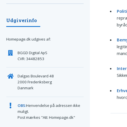
Polit
repræ
Udgiverinfo
byråd
Homepage.dk udgives af:
Bemy
legit
BGGD Digital ApS
manda
CVR: 34482853
Inter
Sikke
Dalgas Boulevard 48
2000 Frederiksberg
Danmark
Erhv
hvord
OBS:
Henvendelse på adressen ikke
muligt.
Post mærkes "Att: Homepage.dk"