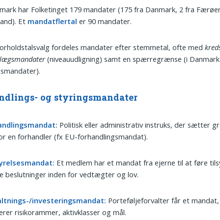
mark har Folketinget 179 mandater (175 fra Danmark, 2 fra Færøer
and). Et
mandatflertal
er 90 mandater.
orholdstalsvalg fordeles mandater efter stemmetal, ofte med
kred
illægsmandater
(niveauudligning) samt en spærregrænse (i Danmark
gsmandater).
ndlings- og styringsmandater
andlingsmandat:
Politisk eller administrativ instruks, der sætter 
or en forhandler (fx EU-forhandlingsmandat).
yrelsesmandat:
Et medlem har et mandat fra ejerne til at føre til
e beslutninger inden for vedtægter og lov.
altnings-/investeringsmandat:
Porteføljeforvalter får et mandat,
erer risikorammer, aktivklasser og mål.