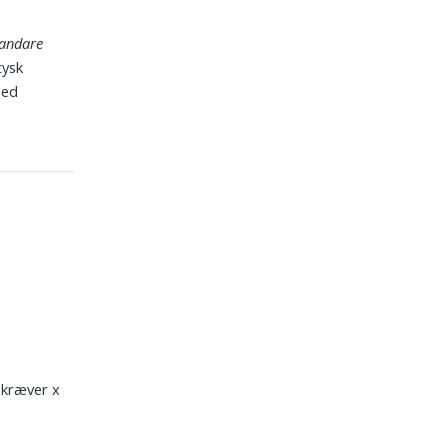
andare
tysk
med
l kræver x