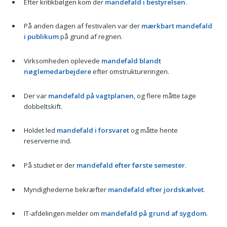
Efter kritikbølgen kom der
mandefald i bestyrelsen
.
På anden dagen af festivalen var der
mærkbart mandefald
i publikum
på grund af regnen.
Virksomheden oplevede
mandefald blandt
nøglemedarbejdere
efter omstruktureringen.
Der var
mandefald på vagtplanen
, og flere måtte tage
dobbeltskift.
Holdet led
mandefald i forsvaret
og måtte hente
reserverne ind.
På studiet er der
mandefald efter første semester
.
Myndighederne bekræfter
mandefald efter jordskælvet
.
IT-afdelingen melder om
mandefald på grund af sygdom
.