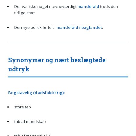
Der var ikke noget nævneværdigt
mandefald
trods den
tidlige start.
Den nye politik førte til
mandefald i baglandet
.
Synonymer og nært beslægtede
udtryk
Bogstavelig (dødsfald/krig):
store tab
tab af mandskab
tab af menneskeliv