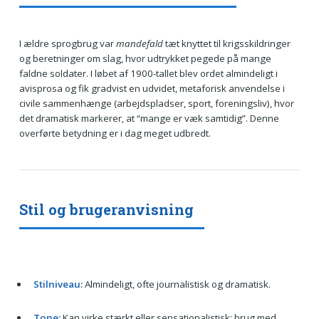
I ældre sprogbrug var
mandefald
tæt knyttet til krigsskildringer
og beretninger om slag, hvor udtrykket pegede på mange
faldne soldater. I løbet af 1900-tallet blev ordet almindeligt i
avisprosa og fik gradvist en udvidet, metaforisk anvendelse i
civile sammenhænge (arbejdspladser, sport, foreningsliv), hvor
det dramatisk markerer, at “mange er væk samtidig”. Denne
overførte betydning er i dag meget udbredt.
Stil og brugeranvisning
Stilniveau:
Almindeligt, ofte journalistisk og dramatisk.
Tone:
Kan virke stærkt eller sensationalistisk; brug med