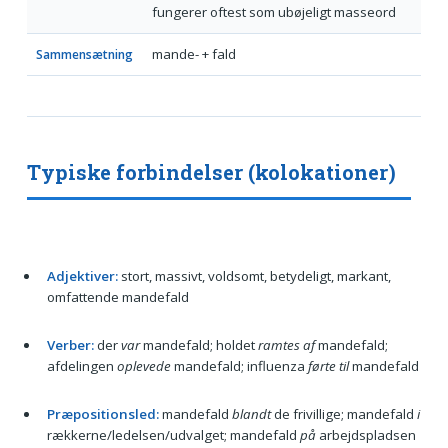
fungerer oftest som ubøjeligt masseord
mande- + fald
Sammensætning
Typiske forbindelser (kolokationer)
Adjektiver:
stort, massivt, voldsomt, betydeligt, markant,
omfattende mandefald
Verber:
der
var
mandefald; holdet
ramtes af
mandefald;
afdelingen
oplevede
mandefald; influenza
førte til
mandefald
Præpositionsled:
mandefald
blandt
de frivillige; mandefald
i
rækkerne/ledelsen/udvalget; mandefald
på
arbejdspladsen