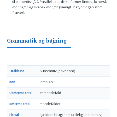
til oldnordisk
fall
. Parallelle nordiske former findes, fx norsk
mannefall
og svensk
manfall
(særligt i betydningen stort
fravær).
Grammatik og bøjning
Substantiv (navneord)
Ordklasse
Intetkøn
Køn
et mandefald
Ubestemt ental
mandefaldet
Bestemt ental
sjældent brugt som tælleligt substantiv;
Flertal