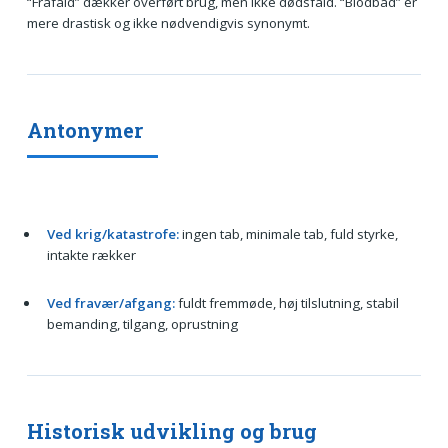
“Frafald” dækker overført brug, men ikke dødsfald. “Blodbad” er
mere drastisk og ikke nødvendigvis synonymt.
Antonymer
Ved krig/katastrofe:
ingen tab, minimale tab, fuld styrke,
intakte rækker
Ved fravær/afgang:
fuldt fremmøde, høj tilslutning, stabil
bemanding, tilgang, oprustning
Historisk udvikling og brug