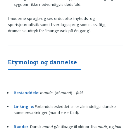
sygdom - ikke nødvendigvis dødsfald.
I moderne sprogbrug ses ordet ofte i nyheds- og
sportsjournalistik samt i hverdagssprog som et kraftigt,
dramatisk udtryk for “mange væk på én gang”.
Etymologi og dannelse
Bestanddele:
mande-
(af
mand
) +
fald
.
Linking -e:
Forbindelsesleddet
-e-
er almindeligt i danske
sammensætninger (mand + e + fald).
Rødder:
Dansk
mand
går tilbage til oldnordisk
maðr
, og
fald