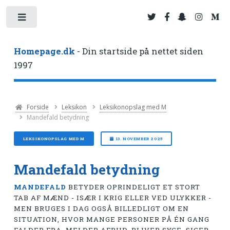
Toggle
Homepage.dk
- Din startside på nettet siden
1997
Forside
Leksikon
Leksikonopslag med M
Mandefald betydning
LEKSIKONOPSLAG MED M
13. NOVEMBER 2025
Mandefald betydning
MANDEFALD
BETYDER OPRINDELIGT ET STORT
TAB AF MÆND - ISÆR I KRIG ELLER VED ULYKKER -
MEN BRUGES I DAG OGSÅ BILLEDLIGT OM EN
SITUATION, HVOR MANGE PERSONER PÅ ÉN GANG