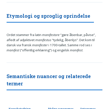
Etymologi og sproglig oprindelse
Ordet stammer fra latin
manifestare
“gøre åbenbar, påvise”,
afledt af adjektivet
manifestus
“tydelig, åbenlys”. Det kom til
dansk via fransk
manifester
i 1700-tallet. Samme rod ses i
manifest
(“offentlig erklæring”) og engelsk
manifest
.
Semantiske nuancer og relaterede
termer
Kernebetydning
Mulige synonymer
Antonymer