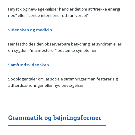
I mystik og new-age-miljøer handler det om at “trække energi
ned” eller “sende intentioner ud i universet”.
Videnskab og medicin
Her fastholdes den observerbare betydning: et syndrom eller
en sygdom “manifesterer” bestemte symptomer.
Samfundsvidenskab
Sociologer taler om, at sociale strømninger manifesterer sig i
adfærdsændringer eller nye bevægelser.
Grammatik og bøjningsformer