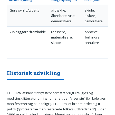
Gøre synlig/tydelig
afdække,
skjule,
åbenbare, vise,
tilsløre,
demonstrere
camouflere
Virkeliggøre/fremkalde
realisere,
ophæve,
materialisere,
forhindre,
skabe
annulere
Historisk udvikling
I 1800-tallet blev
manifestere
primært brugt i religiøs og
medicinsk litteratur om fænomener, der “viser sig” (fx “koleraen
manifesterer sig pludseligt”). I 1900-tallet bredte ordet sig til
politik (“protesterne manifesterede folkets utilfredshed”). Siden
2000 er selvhjælpslitteraturen blevet en stærk drivkraft, hvor