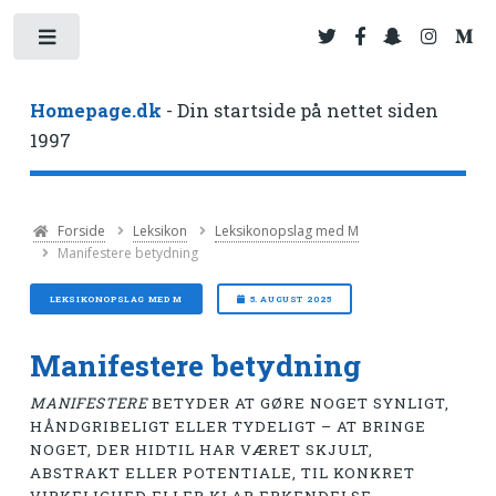
Toggle
Homepage.dk
- Din startside på nettet siden
1997
Forside
Leksikon
Leksikonopslag med M
Manifestere betydning
LEKSIKONOPSLAG MED M
5. AUGUST 2025
Manifestere betydning
MANIFESTERE
BETYDER AT GØRE NOGET SYNLIGT,
HÅNDGRIBELIGT ELLER TYDELIGT – AT BRINGE
NOGET, DER HIDTIL HAR VÆRET SKJULT,
ABSTRAKT ELLER POTENTIALE, TIL KONKRET