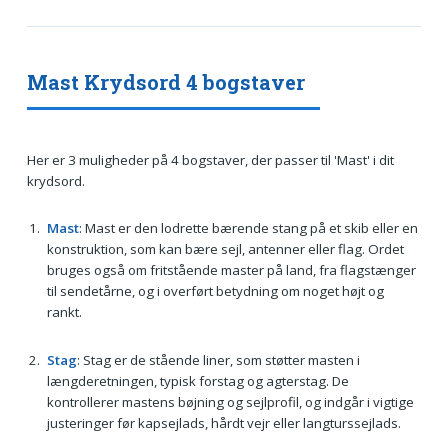
Mast Krydsord 4 bogstaver
Her er 3 muligheder på 4 bogstaver, der passer til 'Mast' i dit
krydsord.
Mast
: Mast er den lodrette bærende stang på et skib eller en
konstruktion, som kan bære sejl, antenner eller flag. Ordet
bruges også om fritstående master på land, fra flagstænger
til sendetårne, og i overført betydning om noget højt og
rankt.
Stag
: Stag er de stående liner, som støtter masten i
længderetningen, typisk forstag og agterstag. De
kontrollerer mastens bøjning og sejlprofil, og indgår i vigtige
justeringer før kapsejlads, hårdt vejr eller langturssejlads.