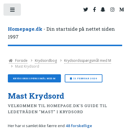
Toggle
Homepage.dk
- Din startside på nettet siden
1997
Forside
Krydsordbog
Krydsordsspørgsmål med M
Mast Krydsord
KRYDSORDSSPØRGSMÅL MED M
13. FEBRUAR 2026
Mast Krydsord
VELKOMMEN TIL HOMEPAGE.DK'S GUIDE TIL
LEDETRÅDEN "MAST" I KRYDSORD
Her har vi samlet ikke færre end
48 forskellige