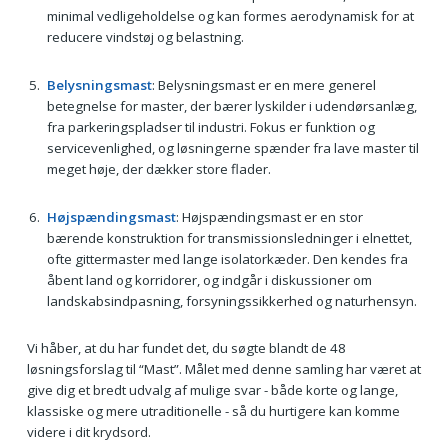
minimal vedligeholdelse og kan formes aerodynamisk for at
reducere vindstøj og belastning.
Belysningsmast
: Belysningsmast er en mere generel
betegnelse for master, der bærer lyskilder i udendørsanlæg,
fra parkeringspladser til industri. Fokus er funktion og
servicevenlighed, og løsningerne spænder fra lave master til
meget høje, der dækker store flader.
Højspændingsmast
: Højspændingsmast er en stor
bærende konstruktion for transmissionsledninger i elnettet,
ofte gittermaster med lange isolatorkæder. Den kendes fra
åbent land og korridorer, og indgår i diskussioner om
landskabsindpasning, forsyningssikkerhed og naturhensyn.
Vi håber, at du har fundet det, du søgte blandt de 48
løsningsforslag til “Mast”. Målet med denne samling har været at
give dig et bredt udvalg af mulige svar - både korte og lange,
klassiske og mere utraditionelle - så du hurtigere kan komme
videre i dit krydsord.