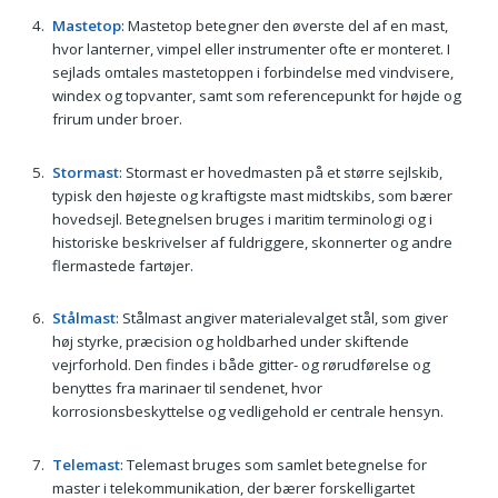
Mastetop
: Mastetop betegner den øverste del af en mast,
hvor lanterner, vimpel eller instrumenter ofte er monteret. I
sejlads omtales mastetoppen i forbindelse med vindvisere,
windex og topvanter, samt som referencepunkt for højde og
frirum under broer.
Stormast
: Stormast er hovedmasten på et større sejlskib,
typisk den højeste og kraftigste mast midtskibs, som bærer
hovedsejl. Betegnelsen bruges i maritim terminologi og i
historiske beskrivelser af fuldriggere, skonnerter og andre
flermastede fartøjer.
Stålmast
: Stålmast angiver materialevalget stål, som giver
høj styrke, præcision og holdbarhed under skiftende
vejrforhold. Den findes i både gitter- og rørudførelse og
benyttes fra marinaer til sendenet, hvor
korrosionsbeskyttelse og vedligehold er centrale hensyn.
Telemast
: Telemast bruges som samlet betegnelse for
master i telekommunikation, der bærer forskelligartet