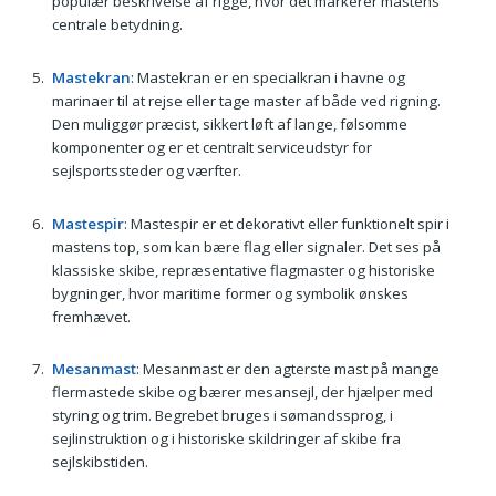
populær beskrivelse af rigge, hvor det markerer mastens
centrale betydning.
Mastekran
: Mastekran er en specialkran i havne og
marinaer til at rejse eller tage master af både ved rigning.
Den muliggør præcist, sikkert løft af lange, følsomme
komponenter og er et centralt serviceudstyr for
sejlsportssteder og værfter.
Mastespir
: Mastespir er et dekorativt eller funktionelt spir i
mastens top, som kan bære flag eller signaler. Det ses på
klassiske skibe, repræsentative flagmaster og historiske
bygninger, hvor maritime former og symbolik ønskes
fremhævet.
Mesanmast
: Mesanmast er den agterste mast på mange
flermastede skibe og bærer mesansejl, der hjælper med
styring og trim. Begrebet bruges i sømandssprog, i
sejlinstruktion og i historiske skildringer af skibe fra
sejlskibstiden.