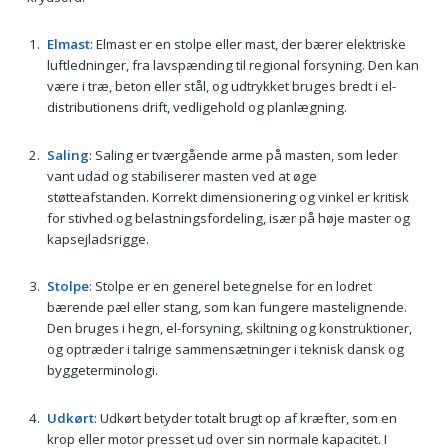
Elmast
: Elmast er en stolpe eller mast, der bærer elektriske
luftledninger, fra lavspænding til regional forsyning. Den kan
være i træ, beton eller stål, og udtrykket bruges bredt i el-
distributionens drift, vedligehold og planlægning.
Saling
: Saling er tværgående arme på masten, som leder
vant udad og stabiliserer masten ved at øge
støtteafstanden. Korrekt dimensionering og vinkel er kritisk
for stivhed og belastningsfordeling, især på høje master og
kapsejladsrigge.
Stolpe
: Stolpe er en generel betegnelse for en lodret
bærende pæl eller stang, som kan fungere mastelignende.
Den bruges i hegn, el-forsyning, skiltning og konstruktioner,
og optræder i talrige sammensætninger i teknisk dansk og
byggeterminologi.
Udkørt
: Udkørt betyder totalt brugt op af kræfter, som en
krop eller motor presset ud over sin normale kapacitet. I