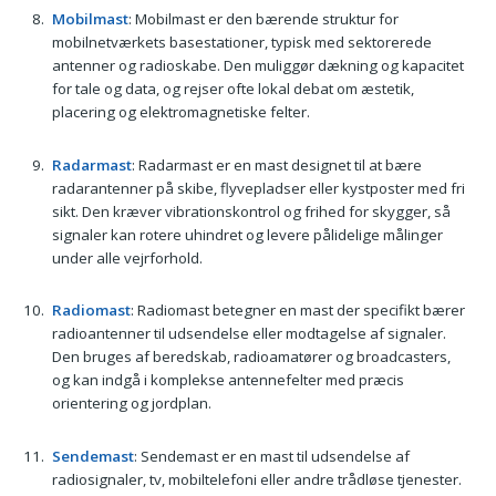
Mobilmast
: Mobilmast er den bærende struktur for
mobilnetværkets basestationer, typisk med sektorerede
antenner og radioskabe. Den muliggør dækning og kapacitet
for tale og data, og rejser ofte lokal debat om æstetik,
placering og elektromagnetiske felter.
Radarmast
: Radarmast er en mast designet til at bære
radarantenner på skibe, flyvepladser eller kystposter med fri
sikt. Den kræver vibrationskontrol og frihed for skygger, så
signaler kan rotere uhindret og levere pålidelige målinger
under alle vejrforhold.
Radiomast
: Radiomast betegner en mast der specifikt bærer
radioantenner til udsendelse eller modtagelse af signaler.
Den bruges af beredskab, radioamatører og broadcasters,
og kan indgå i komplekse antennefelter med præcis
orientering og jordplan.
Sendemast
: Sendemast er en mast til udsendelse af
radiosignaler, tv, mobiltelefoni eller andre trådløse tjenester.