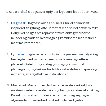
Disse 8 ord på 8 bogstaver opfylder krydsord-ledetråden 'Mast'.
Flagmast
: Flagmast kaldes en særlig høj eller maritimt
inspireret flagstang, ofte udformet med spir eller tværbjælke.
Udtrykket bruges om repræsentative anlæg ved havne,
museer og pladser, hvor flagning kombineres med visuelle
maritime referencer.
Lygtepæl
: Lygtepæl er en fritstående pæl med vejbelysning,
beslægtet med lysmaster, men ofte lavere og tættere
placeret. Ordet bruges i dagligsprog og kommunal
planlægning, og dækker både klassiske støbejernspæle og
moderne, energieffektive installationer.
Mastefod
: Mastefod er det beslag eller den sokkel, hvor
mastens nederste ende hviler og fastgøres i dæk eller skrog.
Korrekt udførelse fordeler kræfter fra rig og sejl, og er
afgørende for sikkerhed, stivhed og let vedligehold.