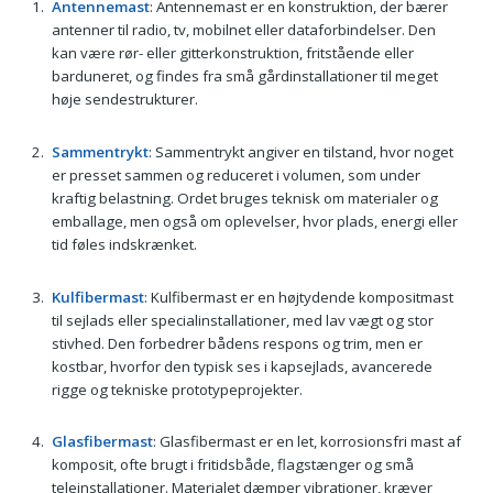
Antennemast
: Antennemast er en konstruktion, der bærer
antenner til radio, tv, mobilnet eller dataforbindelser. Den
kan være rør- eller gitterkonstruktion, fritstående eller
barduneret, og findes fra små gårdinstallationer til meget
høje sendestrukturer.
Sammentrykt
: Sammentrykt angiver en tilstand, hvor noget
er presset sammen og reduceret i volumen, som under
kraftig belastning. Ordet bruges teknisk om materialer og
emballage, men også om oplevelser, hvor plads, energi eller
tid føles indskrænket.
Kulfibermast
: Kulfibermast er en højtydende kompositmast
til sejlads eller specialinstallationer, med lav vægt og stor
stivhed. Den forbedrer bådens respons og trim, men er
kostbar, hvorfor den typisk ses i kapsejlads, avancerede
rigge og tekniske prototypeprojekter.
Glasfibermast
: Glasfibermast er en let, korrosionsfri mast af
komposit, ofte brugt i fritidsbåde, flagstænger og små
teleinstallationer. Materialet dæmper vibrationer, kræver