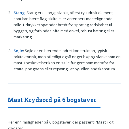
Stang
: Stang er et langt, slankt, oftest cylindrisk element,
som kan bære flag, skilte eller antenner i mastelignende
rolle. Udtrykket spænder bredt fra sport og redskaber til
byggeri, og forbindes ofte med enkel, robust bæring eller
markering.
Søjle
: Søjle er en bærende lodret konstruktion, typisk
arkitektonisk, men billedligt også noget højt og slankt som en
mast. I beskrivelser kan en søjle fungere som metafor for
støtte, prægnans eller rejsning i et by- eller landskabsrum.
Mast Krydsord på 6 bogstaver
Her er 4 muligheder på 6 bogstaver, der passer til 'Mast' i dit
krydsord.