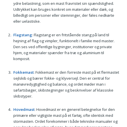
ydre belastning, som en mast fravristet sin spændstighed.
Udtrykket kan bruges konkret om materialer eller dæk, og
billedligt om personer eller stemninger, der føles nedkørte
eller uelastiske.
Flagstang
: Flagstang er en fritstående stang på land til
hejning af flag og vimpler, funktionelt i familie med master.
Den ses ved offentlige bygninger, institutioner og private
hjem, og materialer spænder fra træ og aluminium til
komposit.
Fokkemast
: Fokkemast er den forreste mast på et flermastet
sejlskib og bærer fokke- og klyversejl. Den er central for
manøvredygtighed og balance, og ordet møder man i
søfartsbøger, skibstegninger og beskrivelser af klassiske
skibstyper.
Hovedmast
: Hovedmast er en generel betegnelse for den
primære eller vigtigste mast på et fartøj, ofte identisk med
stormasten. Ordet forekommer i både tekniske manualer og