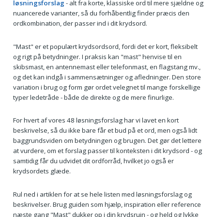
løsningsforslag
- alt fra korte, klassiske ord til mere sjældne og
nuancerede varianter, så du forhåbentlig finder præcis den
ordkombination, der passer ind i dit krydsord.
"Mast" er et populært krydsordsord, fordi det er kort, fleksibelt
og rigt på betydninger. I praksis kan "mast" henvise til en
skibsmast, en antennemast eller telefonmast, en flagstang mv.,
og det kan indgå i sammensætninger og afledninger. Den store
variation i brug og form gør ordet velegnet til mange forskellige
typer ledetråde - både de direkte og de mere finurlige.
For hvert af vores 48 løsningsforslag har vi lavet en kort
beskrivelse, så du ikke bare får et bud på et ord, men også lidt
baggrundsviden om betydningen og brugen. Det gør det lettere
at vurdere, om et forslag passer til konteksten i dit krydsord - og
samtidig får du udvidet dit ordforråd, hvilket jo også er
krydsordets glæde.
Rul ned i artiklen for at se hele listen med løsningsforslag og
beskrivelser. Brug guiden som hjælp, inspiration eller reference
næste gang "Mast" dukker op i din krydsruin - og held og lykke