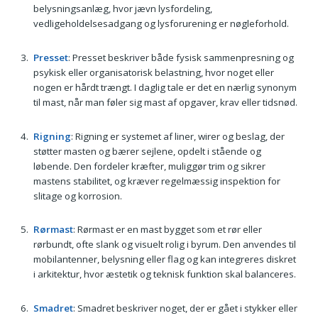
belysningsanlæg, hvor jævn lysfordeling,
vedligeholdelsesadgang og lysforurening er nøgleforhold.
Presset
: Presset beskriver både fysisk sammenpresning og
psykisk eller organisatorisk belastning, hvor noget eller
nogen er hårdt trængt. I daglig tale er det en nærlig synonym
til mast, når man føler sig mast af opgaver, krav eller tidsnød.
Rigning
: Rigning er systemet af liner, wirer og beslag, der
støtter masten og bærer sejlene, opdelt i stående og
løbende. Den fordeler kræfter, muliggør trim og sikrer
mastens stabilitet, og kræver regelmæssig inspektion for
slitage og korrosion.
Rørmast
: Rørmast er en mast bygget som et rør eller
rørbundt, ofte slank og visuelt rolig i byrum. Den anvendes til
mobilantenner, belysning eller flag og kan integreres diskret
i arkitektur, hvor æstetik og teknisk funktion skal balanceres.
Smadret
: Smadret beskriver noget, der er gået i stykker eller