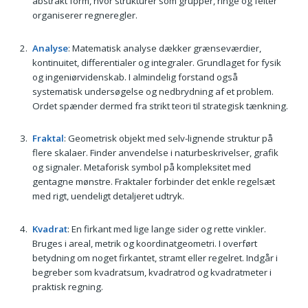
abstrakt form, hvor strukturer som grupper, ringe og felter
organiserer regneregler.
Analyse
: Matematisk analyse dækker grænseværdier,
kontinuitet, differentialer og integraler. Grundlaget for fysik
og ingeniørvidenskab. I almindelig forstand også
systematisk undersøgelse og nedbrydning af et problem.
Ordet spænder dermed fra strikt teori til strategisk tænkning.
Fraktal
: Geometrisk objekt med selv-lignende struktur på
flere skalaer. Finder anvendelse i naturbeskrivelser, grafik
og signaler. Metaforisk symbol på kompleksitet med
gentagne mønstre. Fraktaler forbinder det enkle regelsæt
med rigt, uendeligt detaljeret udtryk.
Kvadrat
: En firkant med lige lange sider og rette vinkler.
Bruges i areal, metrik og koordinatgeometri. I overført
betydning om noget firkantet, stramt eller regelret. Indgår i
begreber som kvadratsum, kvadratrod og kvadratmeter i
praktisk regning.