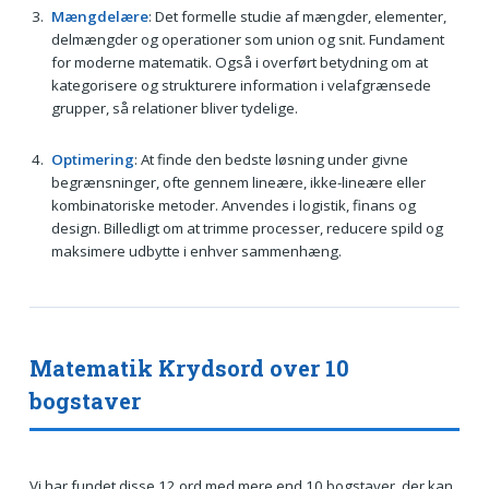
Mængdelære
: Det formelle studie af mængder, elementer,
delmængder og operationer som union og snit. Fundament
for moderne matematik. Også i overført betydning om at
kategorisere og strukturere information i velafgrænsede
grupper, så relationer bliver tydelige.
Optimering
: At finde den bedste løsning under givne
begrænsninger, ofte gennem lineære, ikke-lineære eller
kombinatoriske metoder. Anvendes i logistik, finans og
design. Billedligt om at trimme processer, reducere spild og
maksimere udbytte i enhver sammenhæng.
Matematik Krydsord over 10
bogstaver
Vi har fundet disse 12 ord med mere end 10 bogstaver, der kan