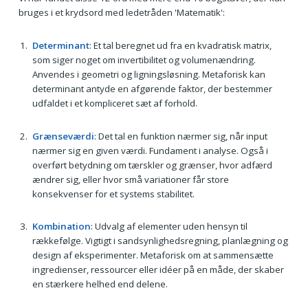
bruges i et krydsord med ledetråden 'Matematik':
Determinant
: Et tal beregnet ud fra en kvadratisk matrix,
som siger noget om invertibilitet og volumenændring.
Anvendes i geometri og ligningsløsning. Metaforisk kan
determinant antyde en afgørende faktor, der bestemmer
udfaldet i et kompliceret sæt af forhold.
Grænseværdi
: Det tal en funktion nærmer sig, når input
nærmer sig en given værdi. Fundament i analyse. Også i
overført betydning om tærskler og grænser, hvor adfærd
ændrer sig, eller hvor små variationer får store
konsekvenser for et systems stabilitet.
Kombination
: Udvalg af elementer uden hensyn til
rækkefølge. Vigtigt i sandsynlighedsregning, planlægning og
design af eksperimenter. Metaforisk om at sammensætte
ingredienser, ressourcer eller idéer på en måde, der skaber
en stærkere helhed end delene.