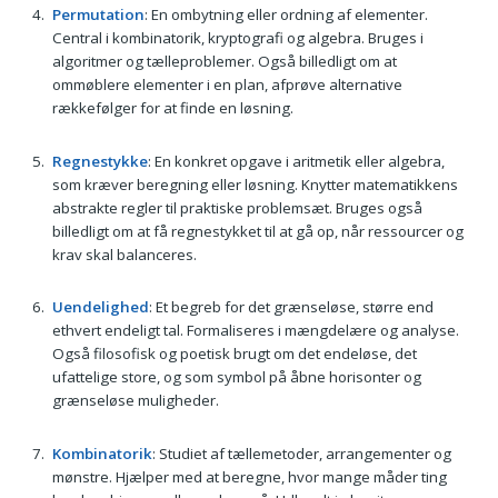
Permutation
: En ombytning eller ordning af elementer.
Central i kombinatorik, kryptografi og algebra. Bruges i
algoritmer og tælleproblemer. Også billedligt om at
ommøblere elementer i en plan, afprøve alternative
rækkefølger for at finde en løsning.
Regnestykke
: En konkret opgave i aritmetik eller algebra,
som kræver beregning eller løsning. Knytter matematikkens
abstrakte regler til praktiske problemsæt. Bruges også
billedligt om at få regnestykket til at gå op, når ressourcer og
krav skal balanceres.
Uendelighed
: Et begreb for det grænseløse, større end
ethvert endeligt tal. Formaliseres i mængdelære og analyse.
Også filosofisk og poetisk brugt om det endeløse, det
ufattelige store, og som symbol på åbne horisonter og
grænseløse muligheder.
Kombinatorik
: Studiet af tællemetoder, arrangementer og
mønstre. Hjælper med at beregne, hvor mange måder ting