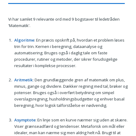
Vi har samlet 9 relevante ord med 9 bogstaver til ledetråden
'Matematik'.
Algoritme
: En præcis opskrift på, hvordan et problem løses
trin for trin. Kernen i beregning, dataanalyse og
automatisering. Bruges også i daglig tale om faste
procedurer, rutiner og metoder, der sikrer forudsigelige
resultater i komplekse processer.
Aritmetik
: Den grundlæggende gren af matematik om plus,
minus, gange og dividere. Dækker regning med tal, brøker og
potenser. Bruges også i overført betydning om simpel
overslagsregning, husholdningsbudgetter og enhver basal
beregning, hvor logisk talforståelse er nødvendig.
Asymptote
: En linje som en kurve nærmer sig uden at skære.
Viser grænseadfærd og tendenser. Metaforisk om mål eller
idealer, man kan nærme sig men aldrig helt nå. Brugt til at