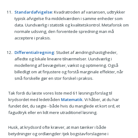
Standardafvigelse
: Kvadratroden af variansen, udtrykker
typisk afvigelse fra middelværdien i samme enheder som
data. Uundværlig i statistik og kvalitetskontrol. Metaforisk om
normale udsving, den forventede spredning man må
acceptere i praksis.
Differentialregning
: Studiet af ændringshastigheder,
afledte og lokale lineære tilnærmelser. Uundværlig i
modellering af bevægelser, vækst og optimering. Også
billedligt om at finjustere og forstå marginale effekter, når
små forskelle gør en stor forskel i praksis.
Tak fordi du læste vores liste med 61 løsningsforslag til
krydsordet med ledetråden
Matematik
. Vi håber, at du har
fundet det, du søgte - både hvis du manglede et kort ord, et
fagudtryk eller en lidt mere utraditionel løsning.
Husk, at krydsord ofte kræver, at man tænker i både
betydninger og ordlængder: tjek bogstavforslagene i