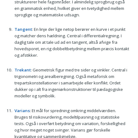
strukturerer hele fagområder. I almindelig sprogbrug også
en grammatisk enhed, hvilket giver en tvetydighed mellem
sproglige og matematiske udsagn.
Tangent
: En linje der lige netop berører en kurve i et punkt
og matcher dens hældning. Central i differentialregning. I
daglig tale om at tale ud ad en tangent, altså afvige fra
hovedsporet, en rig dobbeltbetydning mellem præcis kontakt
og afstikker.
Trekant
: Geometrisk figur med tre sider og vinkler. Central i
trigonometri og arealberegning. Også metaforisk om
trepartskonstellationer i samarbejde eller konflikt. Ordet
dukker op i alt fra ingeniørkonstruktioner til pædagogiske
modeller og symbolik.
Varians
: Et mål for spredning omkring middelværdien.
Bruges til risikovurdering, modeltilpasning og statistiske
tests. Også i overført betydning om variation, forskellighed
og hvor meget noget svinger. Varians gør forskelle
kvantitative og sammenlignelige.