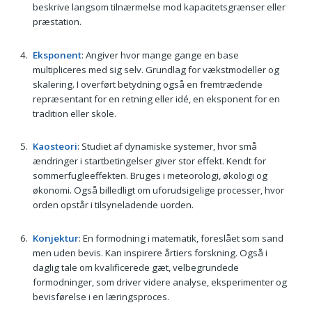
beskrive langsom tilnærmelse mod kapacitetsgrænser eller
præstation.
Eksponent
: Angiver hvor mange gange en base
multipliceres med sig selv. Grundlag for vækstmodeller og
skalering. I overført betydning også en fremtrædende
repræsentant for en retning eller idé, en eksponent for en
tradition eller skole.
Kaosteori
: Studiet af dynamiske systemer, hvor små
ændringer i startbetingelser giver stor effekt. Kendt for
sommerfugleeffekten. Bruges i meteorologi, økologi og
økonomi. Også billedligt om uforudsigelige processer, hvor
orden opstår i tilsyneladende uorden.
Konjektur
: En formodning i matematik, foreslået som sand
men uden bevis. Kan inspirere årtiers forskning. Også i
daglig tale om kvalificerede gæt, velbegrundede
formodninger, som driver videre analyse, eksperimenter og
bevisførelse i en læringsproces.