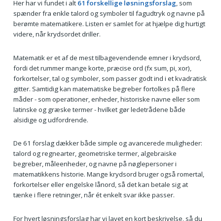
Her har vi fundet i alt
61 forskellige løsningsforslag
, som
spænder fra enkle talord og symboler til fagudtryk og navne på
berømte matematikere. Listen er samlet for at hjælpe dig hurtigt
videre, når krydsordet driller.
Matematik er et af de mest tilbagevendende emner i krydsord,
fordi det rummer mange korte, præcise ord (fx sum, pi, xor),
forkortelser, tal og symboler, som passer godt ind i et kvadratisk
gitter. Samtidig kan matematiske begreber fortolkes på flere
måder - som operationer, enheder, historiske navne eller som
latinske og græske termer - hvilket gør ledetrådene både
alsidige og udfordrende.
De 61 forslag dækker både simple og avancerede muligheder:
talord og regnearter, geometriske termer, algebraiske
begreber, måleenheder, og navne på nøglepersoner i
matematikkens historie. Mange krydsord bruger også romertal,
forkortelser eller engelske lånord, så det kan betale sig at
tænke i flere retninger, når ét enkelt svar ikke passer.
For hvert løsningsforslag har vi lavet en kort beskrivelse, så du