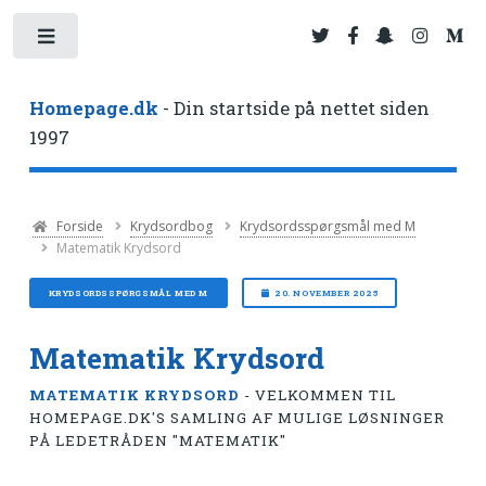
Toggle
Homepage.dk
- Din startside på nettet siden
1997
Forside
Krydsordbog
Krydsordsspørgsmål med M
Matematik Krydsord
KRYDSORDSSPØRGSMÅL MED M
20. NOVEMBER 2025
Matematik Krydsord
MATEMATIK KRYDSORD
- VELKOMMEN TIL
HOMEPAGE.DK'S SAMLING AF MULIGE LØSNINGER
PÅ LEDETRÅDEN "MATEMATIK"