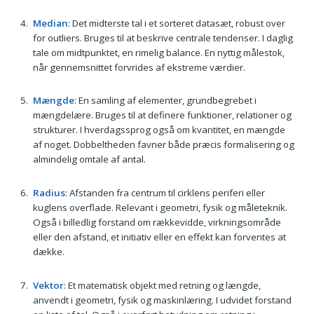
Median
: Det midterste tal i et sorteret datasæt, robust over
for outliers. Bruges til at beskrive centrale tendenser. I daglig
tale om midtpunktet, en rimelig balance. En nyttig målestok,
når gennemsnittet forvrides af ekstreme værdier.
Mængde
: En samling af elementer, grundbegrebet i
mængdelære. Bruges til at definere funktioner, relationer og
strukturer. I hverdagssprog også om kvantitet, en mængde
af noget. Dobbeltheden favner både præcis formalisering og
almindelig omtale af antal.
Radius
: Afstanden fra centrum til cirklens periferi eller
kuglens overflade. Relevant i geometri, fysik og måleteknik.
Også i billedlig forstand om rækkevidde, virkningsområde
eller den afstand, et initiativ eller en effekt kan forventes at
dække.
Vektor
: Et matematisk objekt med retning og længde,
anvendt i geometri, fysik og maskinlæring. I udvidet forstand