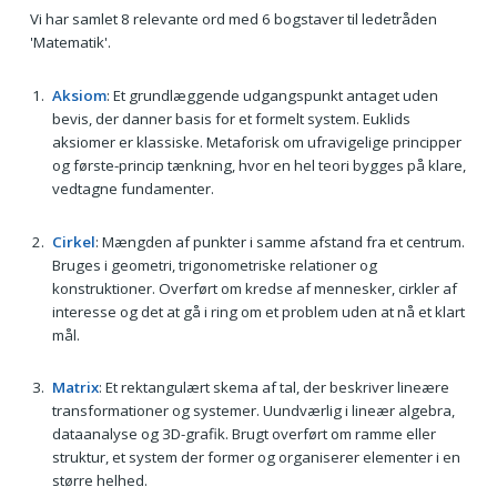
Vi har samlet 8 relevante ord med 6 bogstaver til ledetråden
'Matematik'.
Aksiom
: Et grundlæggende udgangspunkt antaget uden
bevis, der danner basis for et formelt system. Euklids
aksiomer er klassiske. Metaforisk om ufravigelige principper
og første-princip tænkning, hvor en hel teori bygges på klare,
vedtagne fundamenter.
Cirkel
: Mængden af punkter i samme afstand fra et centrum.
Bruges i geometri, trigonometriske relationer og
konstruktioner. Overført om kredse af mennesker, cirkler af
interesse og det at gå i ring om et problem uden at nå et klart
mål.
Matrix
: Et rektangulært skema af tal, der beskriver lineære
transformationer og systemer. Uundværlig i lineær algebra,
dataanalyse og 3D-grafik. Brugt overført om ramme eller
struktur, et system der former og organiserer elementer i en
større helhed.