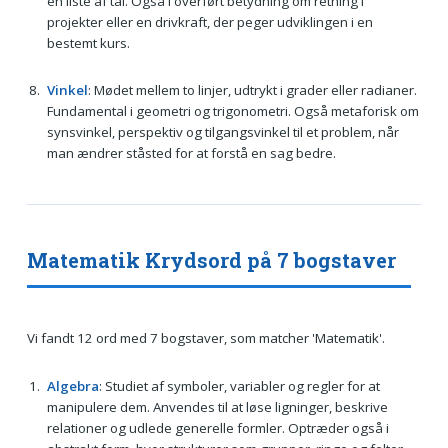
en liste af tal. Også i overført betydning om retning i
projekter eller en drivkraft, der peger udviklingen i en
bestemt kurs.
Vinkel
: Mødet mellem to linjer, udtrykt i grader eller radianer.
Fundamental i geometri og trigonometri. Også metaforisk om
synsvinkel, perspektiv og tilgangsvinkel til et problem, når
man ændrer ståsted for at forstå en sag bedre.
Matematik Krydsord på 7 bogstaver
Vi fandt 12 ord med 7 bogstaver, som matcher 'Matematik'.
Algebra
: Studiet af symboler, variabler og regler for at
manipulere dem. Anvendes til at løse ligninger, beskrive
relationer og udlede generelle formler. Optræder også i