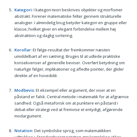
Kategori
: I kategori-teori beskrives objekter og morfismer
abstrakt. Forener matematiske felter gennem strukturelle
analogier. I almindelig brug betyder kategori en gruppe eller
klasse, hvilket giver en elegant forbindelse mellem høj
abstraktion og daglig sortering.
Korollar
: Et følge-resultat der fremkommer næsten
umiddelbart af en sætning. Bruges til at udlede praktiske
konsekvenser af generelle beviser. Overført betydning om
naturlige følger, implikationer og afledte pointer, der glider
direkte af en hovedidé.
Modbevis
: Et eksempel eller argument, der viser at en
påstand er falsk. Central metode i matematik for at afgrænse
sandhed. Også metaforisk om at punktere en påstand i
debat eller strategi ved at fremvise et entydigt, afgørende
modargument.
Notation
: Det symbolske sprog, som matematikken
udtrykkes i. Standardiseret notation gør komplekse idéer