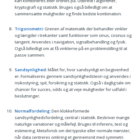
kan kombineres eller ordnes på. Udbredt i algoritmer,
kryptografi og statistik. Bruges også billedligt om at
sammensætte muligheder og finde bedste kombination.
Trigonometri
: Grenen af matematik der behandler vinkler
og længder i trekanter samt funktioner som sinus, cosinus og
tangent. Anvendes i navigation, signalbehandling og fysik.
Også billedligt om at få vinklerne på en problemstilling til at
passe sammen.
Sandsynlighed
: Målet for, hvor sandsynligt en begivenhed
er. Formaliseres gennem sandsynlighedsteori og anvendes i
risikostyring, spil, forsikring og statistik. Også i daglig tale om
chancer for succes, odds og at veje muligheder for udfald i
beslutninger.
Normalfordeling
: Den klokkeformede
sandsynlighedsfordeling, central i statistik. Beskriver mange
naturlige variationer og målefejl. Bruges til inferens, test og
estimering. Metaforisk om det typiske eller normale mønster,
når data centreres omkring et gennemsnit med symmetri.