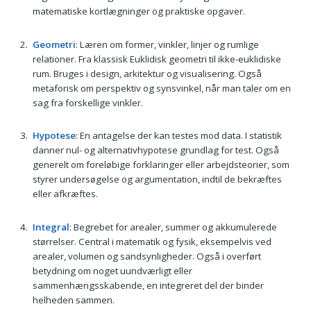
matematiske kortlægninger og praktiske opgaver.
Geometri
: Læren om former, vinkler, linjer og rumlige
relationer. Fra klassisk Euklidisk geometri til ikke-euklidiske
rum. Bruges i design, arkitektur og visualisering. Også
metaforisk om perspektiv og synsvinkel, når man taler om en
sag fra forskellige vinkler.
Hypotese
: En antagelse der kan testes mod data. I statistik
danner nul- og alternativhypotese grundlag for test. Også
generelt om foreløbige forklaringer eller arbejdsteorier, som
styrer undersøgelse og argumentation, indtil de bekræftes
eller afkræftes.
Integral
: Begrebet for arealer, summer og akkumulerede
størrelser. Central i matematik og fysik, eksempelvis ved
arealer, volumen og sandsynligheder. Også i overført
betydning om noget uundværligt eller
sammenhængsskabende, en integreret del der binder
helheden sammen.