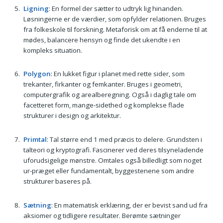
Ligning
: En formel der sætter to udtryk lig hinanden.
Løsningerne er de værdier, som opfylder relationen. Bruges
fra folkeskole til forskning. Metaforisk om at få enderne til at
mødes, balancere hensyn og finde det ukendte i en
kompleks situation.
Polygon
: En lukket figur i planet med rette sider, som
trekanter, firkanter og femkanter. Bruges i geometri,
computergrafik og arealberegning. Også i daglig tale om
facetteret form, mange-sidethed og komplekse flade
strukturer i design og arkitektur.
Primtal
: Tal større end 1 med præcis to delere. Grundsten i
talteori og kryptografi. Fascinerer ved deres tilsyneladende
uforudsigelige mønstre. Omtales også billedligt som noget
ur-præget eller fundamentalt, byggestenene som andre
strukturer baseres på.
Sætning
: En matematisk erklæring, der er bevist sand ud fra
aksiomer og tidligere resultater. Berømte sætninger