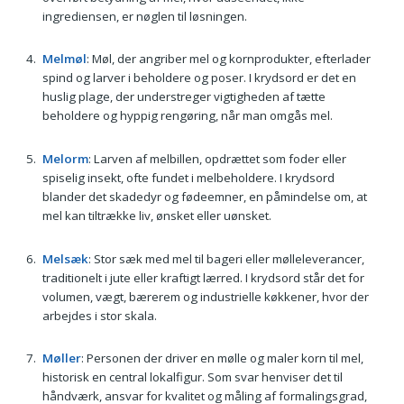
ingrediensen, er nøglen til løsningen.
Melmøl
: Møl, der angriber mel og kornprodukter, efterlader
spind og larver i beholdere og poser. I krydsord er det en
huslig plage, der understreger vigtigheden af tætte
beholdere og hyppig rengøring, når man omgås mel.
Melorm
: Larven af melbillen, opdrættet som foder eller
spiselig insekt, ofte fundet i melbeholdere. I krydsord
blander det skadedyr og fødeemner, en påmindelse om, at
mel kan tiltrække liv, ønsket eller uønsket.
Melsæk
: Stor sæk med mel til bageri eller mølleleverancer,
traditionelt i jute eller kraftigt lærred. I krydsord står det for
volumen, vægt, bærerem og industrielle køkkener, hvor der
arbejdes i stor skala.
Møller
: Personen der driver en mølle og maler korn til mel,
historisk en central lokalfigur. Som svar henviser det til
håndværk, ansvar for kvalitet og måling af formalingsgrad,