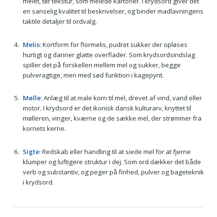
melet, tør tekstur, som melede kartofler. I krydsord giver det
en sanselig kvalitet til beskrivelser, og binder madlavningens
taktile detaljer til ordvalg.
Melis
: Kortform for flormelis, pudret sukker der opløses
hurtigt og danner glatte overflader. Som krydsordsindslag
spiller det på forskellen mellem mel og sukker, begge
pulveragtige, men med sød funktion i kagepynt.
Mølle
: Anlæg til at male korn til mel, drevet af vind, vand eller
motor. I krydsord er det ikonisk dansk kulturarv, knyttet til
mølleren, vinger, kværne og de sække mel, der strømmer fra
kornets kerne.
Sigte
: Redskab eller handling til at siede mel for at fjerne
klumper og luftigere struktur i dej. Som ord dækker det både
verb og substantiv, og peger på finhed, pulver og bageteknik
i krydsord.