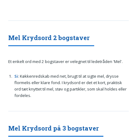
Mel Krydsord 2 bogstaver
Et enkelt ord med 2 bogstaver er velegnet til ledetråden 'Mel'.
Si
: Køkkenredskab med net, brugt til at sigte mel, drysse
flormelis eller klare fond. I krydsord er det et kort, praktisk
ord tæt knyttet til mel, støv og partikler, som skal holdes eller
fordeles.
Mel Krydsord på 3 bogstaver