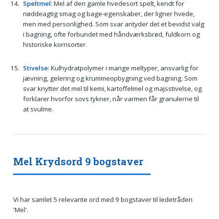
Speltmel
: Mel af den gamle hvedesort spelt, kendt for
nøddeagtig smag og bage-egenskaber, der ligner hvede,
men med personlighed. Som svar antyder det et bevidst valg
i bagning, ofte forbundet med håndværksbrød, fuldkorn og
historiske kornsorter.
Stivelse
: Kulhydratpolymer i mange meltyper, ansvarlig for
jævning, gelering og krummeopbygning ved bagning. Som
svar knytter det mel til kemi, kartoffelmel og majsstivelse, og
forklarer hvorfor sovs tykner, når varmen får granulerne til
at svulme.
Mel Krydsord 9 bogstaver
Vi har samlet 5 relevante ord med 9 bogstaver til ledetråden
'Mel'.