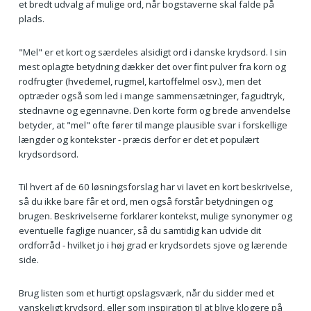
et bredt udvalg af mulige ord, når bogstaverne skal falde på
plads.
"Mel" er et kort og særdeles alsidigt ord i danske krydsord. I sin
mest oplagte betydning dækker det over fint pulver fra korn og
rodfrugter (hvedemel, rugmel, kartoffelmel osv.), men det
optræder også som led i mange sammensætninger, fagudtryk,
stednavne og egennavne. Den korte form og brede anvendelse
betyder, at "mel" ofte fører til mange plausible svar i forskellige
længder og kontekster - præcis derfor er det et populært
krydsordsord.
Til hvert af de 60 løsningsforslag har vi lavet en kort beskrivelse,
så du ikke bare får et ord, men også forstår betydningen og
brugen. Beskrivelserne forklarer kontekst, mulige synonymer og
eventuelle faglige nuancer, så du samtidig kan udvide dit
ordforråd - hvilket jo i høj grad er krydsordets sjove og lærende
side.
Brug listen som et hurtigt opslagsværk, når du sidder med et
vanskeligt krydsord, eller som inspiration til at blive klogere på