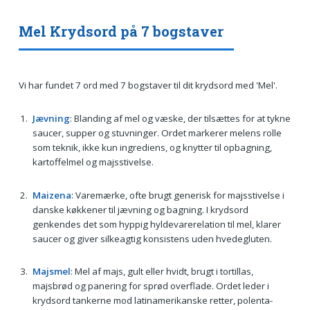
Mel Krydsord på 7 bogstaver
Vi har fundet 7 ord med 7 bogstaver til dit krydsord med 'Mel'.
Jævning
: Blanding af mel og væske, der tilsættes for at tykne
saucer, supper og stuvninger. Ordet markerer melens rolle
som teknik, ikke kun ingrediens, og knytter til opbagning,
kartoffelmel og majsstivelse.
Maizena
: Varemærke, ofte brugt generisk for majsstivelse i
danske køkkener til jævning og bagning. I krydsord
genkendes det som hyppig hyldevarerelation til mel, klarer
saucer og giver silkeagtig konsistens uden hvedegluten.
Majsmel
: Mel af majs, gult eller hvidt, brugt i tortillas,
majsbrød og panering for sprød overflade. Ordet leder i
krydsord tankerne mod latinamerikanske retter, polenta-