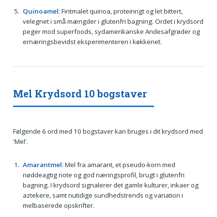
Quinoamel
: Fintmalet quinoa, proteinrigt og let bittert,
velegnet i små mængder i glutenfri bagning. Ordet i krydsord
peger mod superfoods, sydamerikanske Andesafgrøder og
ernæringsbevidst eksperimenteren i køkkenet.
Mel Krydsord 10 bogstaver
Følgende 6 ord med 10 bogstaver kan bruges i dit krydsord med
'Mel'.
Amarantmel
: Mel fra amarant, et pseudo-korn med
nøddeagtig note og god næringsprofil, brugt i glutenfri
bagning. I krydsord signalerer det gamle kulturer, inkaer og
aztekere, samt nutidige sundhedstrends og variation i
melbaserede opskrifter.