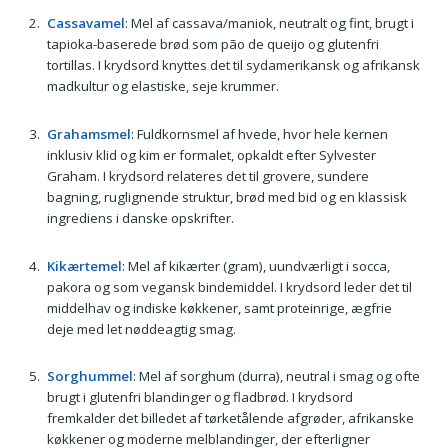
Cassavamel
: Mel af cassava/maniok, neutralt og fint, brugt i
tapioka-baserede brød som pão de queijo og glutenfri
tortillas. I krydsord knyttes det til sydamerikansk og afrikansk
madkultur og elastiske, seje krummer.
Grahamsmel
: Fuldkornsmel af hvede, hvor hele kernen
inklusiv klid og kim er formalet, opkaldt efter Sylvester
Graham. I krydsord relateres det til grovere, sundere
bagning, ruglignende struktur, brød med bid og en klassisk
ingrediens i danske opskrifter.
Kikærtemel
: Mel af kikærter (gram), uundværligt i socca,
pakora og som vegansk bindemiddel. I krydsord leder det til
middelhav og indiske køkkener, samt proteinrige, ægfrie
deje med let nøddeagtig smag.
Sorghummel
: Mel af sorghum (durra), neutral i smag og ofte
brugt i glutenfri blandinger og fladbrød. I krydsord
fremkalder det billedet af tørketålende afgrøder, afrikanske
køkkener og moderne melblandinger, der efterligner