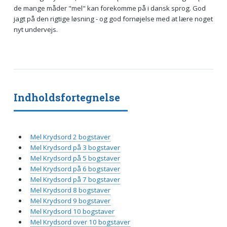
de mange måder "mel" kan forekomme på i dansk sprog. God
jagt på den rigtige løsning - og god fornøjelse med at lære noget
nyt undervejs.
Indholdsfortegnelse
Mel Krydsord 2 bogstaver
Mel Krydsord på 3 bogstaver
Mel Krydsord på 5 bogstaver
Mel Krydsord på 6 bogstaver
Mel Krydsord på 7 bogstaver
Mel Krydsord 8 bogstaver
Mel Krydsord 9 bogstaver
Mel Krydsord 10 bogstaver
Mel Krydsord over 10 bogstaver