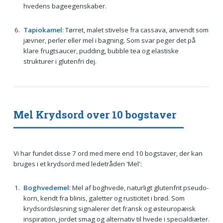
hvedens bageegenskaber.
Tapiokamel
: Tørret, malet stivelse fra cassava, anvendt som
jævner, perler eller mel i bagning. Som svar peger det på
klare frugtsaucer, pudding, bubble tea og elastiske
strukturer i glutenfri dej.
Mel Krydsord over 10 bogstaver
Vi har fundet disse 7 ord med mere end 10 bogstaver, der kan
bruges i et krydsord med ledetråden 'Mel':
Boghvedemel
: Mel af boghvede, naturligt glutenfrit pseudo-
korn, kendt fra blinis, galetter og rusticitet i brød. Som
krydsordsløsning signalerer det fransk og østeuropæisk
inspiration, jordet smag og alternativ til hvede i specialdiæter.