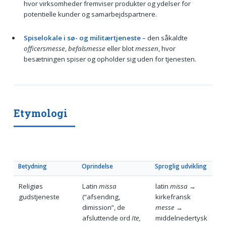
hvor virksomheder fremviser produkter og ydelser for
potentielle kunder og samarbejdspartnere.
Spiselokale i sø- og militærtjeneste
– den såkaldte
officersmesse
,
befalsmesse
eller blot
messen
, hvor
besætningen spiser og opholder sig uden for tjenesten.
Etymologi
Betydning
Oprindelse
Sproglig udvikling
Religiøs
Latin
missa
latin
missa
→
gudstjeneste
(“afsending,
kirkefransk
dimission”, de
messe
→
afsluttende ord
Ite,
middelnedertysk