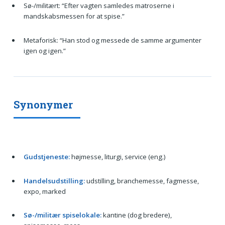
Sø-/militært: “Efter vagten samledes matroserne i
mandskabsmessen for at spise.”
Metaforisk: “Han stod og messede de samme argumenter
igen og igen.”
Synonymer
Gudstjeneste:
højmesse, liturgi, service (eng.)
Handelsudstilling:
udstilling, branchemesse, fagmesse,
expo, marked
Sø-/militær spiselokale:
kantine (dog bredere),