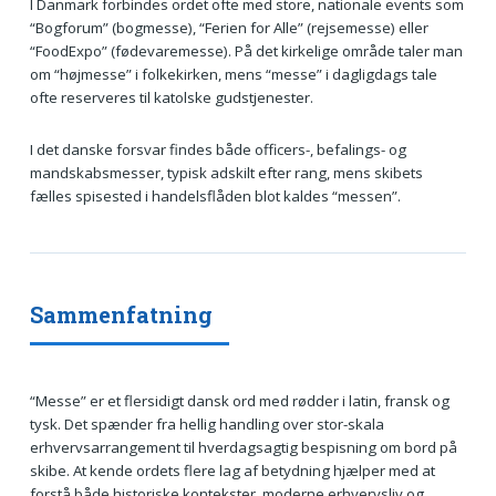
I Danmark forbindes ordet ofte med store, nationale events som
“Bogforum” (bogmesse), “Ferien for Alle” (rejsemesse) eller
“FoodExpo” (fødevaremesse). På det kirkelige område taler man
om “højmesse” i folkekirken, mens “messe” i dagligdags tale
ofte reserveres til katolske gudstjenester.
I det danske forsvar findes både officers-, befalings- og
mandskabsmesser, typisk adskilt efter rang, mens skibets
fælles spisested i handelsflåden blot kaldes “messen”.
Sammenfatning
“Messe” er et flersidigt dansk ord med rødder i latin, fransk og
tysk. Det spænder fra hellig handling over stor-skala
erhvervsarrangement til hverdagsagtig bespisning om bord på
skibe. At kende ordets flere lag af betydning hjælper med at
forstå både historiske kontekster, moderne erhvervsliv og