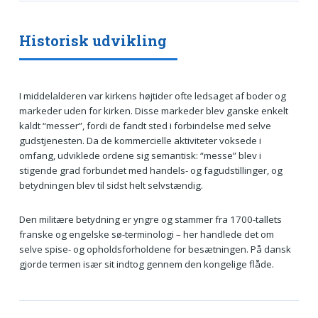
Historisk udvikling
I middelalderen var kirkens højtider ofte ledsaget af boder og
markeder uden for kirken. Disse markeder blev ganske enkelt
kaldt “messer”, fordi de fandt sted i forbindelse med selve
gudstjenesten. Da de kommercielle aktiviteter voksede i
omfang, udviklede ordene sig semantisk: “messe” blev i
stigende grad forbundet med handels- og fagudstillinger, og
betydningen blev til sidst helt selvstændig.
Den militære betydning er yngre og stammer fra 1700-tallets
franske og engelske sø-terminologi – her handlede det om
selve spise- og opholdsforholdene for besætningen. På dansk
gjorde termen især sit indtog gennem den kongelige flåde.