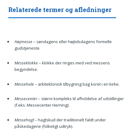
Relaterede termer og afledninger
Højmesse
– søndagens eller højtidsdagens formelle
gudstjeneste.
Messeklokke
– klokke der ringes med ved messens
begyndelse.
Messehale
– arkitektonisk tilbygning bag koret i en kirke.
Messecenter
– større kompleks til afholdelse af udstillinger
(f.eks. Messecenter Herning).
Messehagl
– haglskud der traditionelt faldt under
påskedagene (folkeligt udtryk).