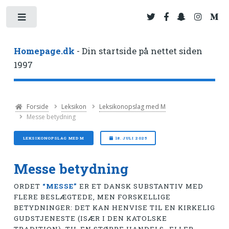
Toggle
Homepage.dk
- Din startside på nettet siden
1997
Forside
Leksikon
Leksikonopslag med M
Messe betydning
LEKSIKONOPSLAG MED M
18. JULI 2025
Messe betydning
ORDET
“MESSE”
ER ET DANSK SUBSTANTIV MED
FLERE BESLÆGTEDE, MEN FORSKELLIGE
BETYDNINGER: DET KAN HENVISE TIL EN KIRKELIG
GUDSTJENESTE (ISÆR I DEN KATOLSKE