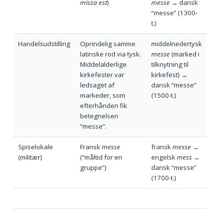
missa est
)
messe
→ dansk
“messe” (1300-
t.)
Handelsudstilling
Oprindelig samme
middelnedertysk
latinske rod via tysk.
messe
(marked i
Middelalderlige
tilknytning til
kirkefester var
kirkefest) →
ledsaget af
dansk “messe”
markeder, som
(1500-t.)
efterhånden fik
betegnelsen
“messe”.
Spiselokale
Fransk
messe
fransk
messe
→
(militær)
(“måltid for en
engelsk
mess
→
gruppe”)
dansk “messe”
(1700-t.)