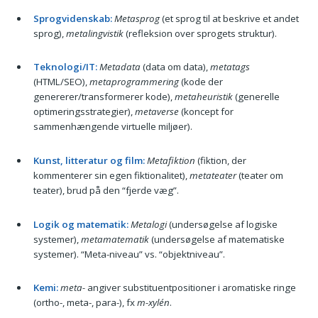
Sprogvidenskab:
Metasprog
(et sprog til at beskrive et andet
sprog),
metalingvistik
(refleksion over sprogets struktur).
Teknologi/IT:
Metadata
(data om data),
metatags
(HTML/SEO),
metaprogrammering
(kode der
genererer/transformerer kode),
metaheuristik
(generelle
optimeringsstrategier),
metaverse
(koncept for
sammenhængende virtuelle miljøer).
Kunst, litteratur og film:
Metafiktion
(fiktion, der
kommenterer sin egen fiktionalitet),
metateater
(teater om
teater), brud på den “fjerde væg”.
Logik og matematik:
Metalogi
(undersøgelse af logiske
systemer),
metamatematik
(undersøgelse af matematiske
systemer). “Meta-niveau” vs. “objektniveau”.
Kemi:
meta-
angiver substituentpositioner i aromatiske ringe
(ortho-, meta-, para-), fx
m-xylén
.