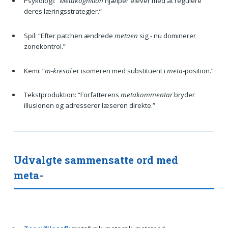
Psykologi: “
Metakognition
hjælper elever med at regulere
deres læringsstrategier.”
Spil: “Efter patchen ændrede
metaen
sig - nu dominerer
zonekontrol.”
Kemi: “
m-kresol
er isomeren med substituent i
meta
-position.”
Tekstproduktion: “Forfatterens
metakommentar
bryder
illusionen og adresserer læseren direkte.”
Udvalgte sammensatte ord med
meta-