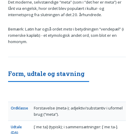
Det moderne, selvstændige “meta” (som i “det her er meta”) er
lånt via engelsk, hvor ordet blev populært i kultur- og
internetsprog fra slutningen af det 20. århundrede.
Bemærk: Latin har også ordet
meta
i betydningen “vendepæl” (i
romerske kapløb) - et etymologisk andet ord, som blot er en
homonym.
Form, udtale og stavning
Forstavelse (meta-); adjektiv/substantiv i uformel
Ordklasse
brug (“meta”).
[ˈmeːta] (typisk); i sammensætninger: [ˈmeːta-].
Udtale
(DA)