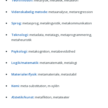
Teori/filosofi:
metafysik, metaetik, metateori
Videnskabelig metode:
metaanalyse, metaregression
Sprog:
metasprog, metalingvistik, metakommunikation
Teknologi:
metadata, metatags, metaprogrammering,
metaheuristik
Psykologi:
metakognition, metabevidsthed
Logik/matematik:
metamatematik, metalogi
Materialer/fysik:
metamateriale, metastabil
Kemi:
meta-substitution, m-xylén
Æstetik/kunst:
metafiktion, metateater