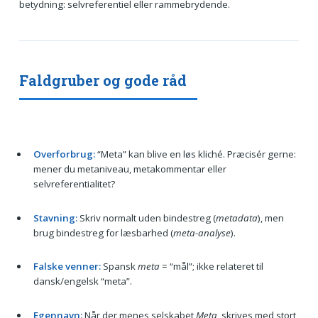
betydning: selvreferentiel eller rammebrydende.
Faldgruber og gode råd
Overforbrug:
“Meta” kan blive en løs kliché. Præcisér gerne:
mener du metaniveau, metakommentar eller
selvreferentialitet?
Stavning:
Skriv normalt uden bindestreg (
metadata
), men
brug bindestreg for læsbarhed (
meta-analyse
).
Falske venner:
Spansk
meta
= “mål”; ikke relateret til
dansk/engelsk “meta”.
Egennavn:
Når der menes selskabet
Meta
, skrives med stort