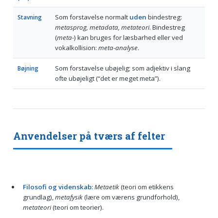
Som forstavelse normalt
uden
bindestreg:
Stavning
metasprog, metadata, metateori
. Bindestreg
(
meta-
) kan bruges for læsbarhed eller ved
vokalkollision:
meta-analyse
.
Som forstavelse ubøjelig; som adjektiv i slang
Bøjning
ofte ubøjeligt (“det er meget meta”).
Anvendelser på tværs af felter
Filosofi og videnskab:
Metaetik
(teori om etikkens
grundlag),
metafysik
(lære om værens grundforhold),
metateori
(teori om teorier).