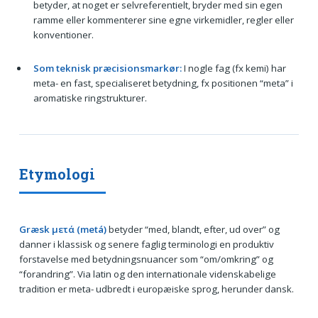
betyder, at noget er selvreferentielt, bryder med sin egen
ramme eller kommenterer sine egne virkemidler, regler eller
konventioner.
Som teknisk præcisionsmarkør:
I nogle fag (fx kemi) har
meta- en fast, specialiseret betydning, fx positionen “meta” i
aromatiske ringstrukturer.
Etymologi
Græsk μετά (metá)
betyder “med, blandt, efter, ud over” og
danner i klassisk og senere faglig terminologi en produktiv
forstavelse med betydningsnuancer som “om/omkring” og
“forandring”. Via latin og den internationale videnskabelige
tradition er meta- udbredt i europæiske sprog, herunder dansk.