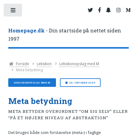
Toggle
Homepage.dk
- Din startside på nettet siden
1997
Forside
Leksikon
Leksikonopslag med M
Meta betydning
LEKSIKONOPSLAG MED M
24. OKTOBER 2025
Meta betydning
META BETYDER OVERORDNET “OM SIG SELV” ELLER
“PÅ ET HØJERE NIVEAU AF ABSTRAKTION”
Det bruges både som forstavelse (meta-) i faglige