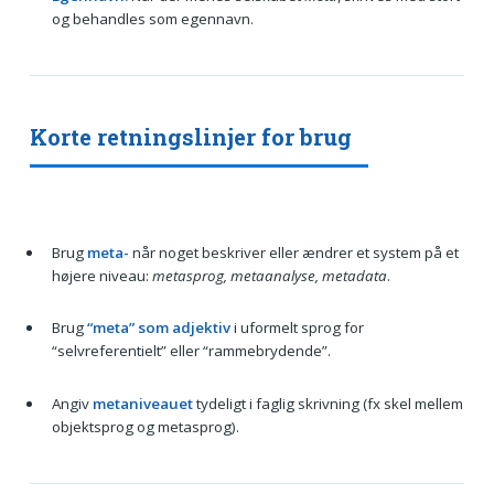
og behandles som egennavn.
Korte retningslinjer for brug
Brug
meta-
når noget beskriver eller ændrer et system på et
højere niveau:
metasprog, metaanalyse, metadata
.
Brug
“meta” som adjektiv
i uformelt sprog for
“selvreferentielt” eller “rammebrydende”.
Angiv
metaniveauet
tydeligt i faglig skrivning (fx skel mellem
objektsprog og metasprog).