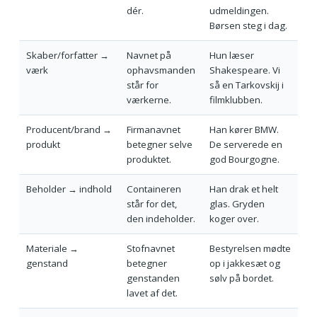
dér.
udmeldingen.
Børsen steg i dag.
Skaber/forfatter →
Navnet på
Hun læser
værk
ophavsmanden
Shakespeare. Vi
står for
så en Tarkovskij i
værkerne.
filmklubben.
Producent/brand →
Firmanavnet
Han kører BMW.
produkt
betegner selve
De serverede en
produktet.
god Bourgogne.
Beholder → indhold
Containeren
Han drak et helt
står for det,
glas. Gryden
den indeholder.
koger over.
Materiale →
Stofnavnet
Bestyrelsen mødte
genstand
betegner
op i jakkesæt og
genstanden
sølv på bordet.
lavet af det.