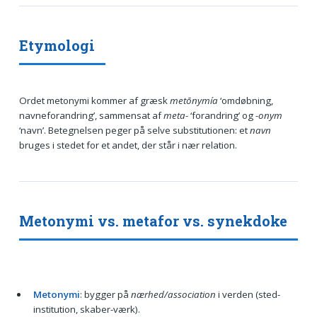
Etymologi
Ordet metonymi kommer af græsk
metōnymía
‘omdøbning,
navneforandring’, sammensat af
meta-
‘forandring’ og
-onym
‘navn’. Betegnelsen peger på selve substitutionen: et
navn
bruges i stedet for et andet, der står i nær relation.
Metonymi vs. metafor vs. synekdoke
Metonymi
: bygger på
nærhed/association
i verden (sted-
institution, skaber-værk).