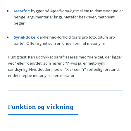
Metafor
: bygger på
lighed/analogi
mellem to domæner (tid er
penge, argumenter er krig). Metafor beskriver, metonymi
peger.
Synekdoke
: del-helhed-forhold (pars pro toto, totum pro
parte). Ofte regnet som en underform af metonymi.
Hurtig test: Kan udtrykket parafraseres med “den/det, der ligger
ved” eller “den/det, som hører til”? Hvis ja, er metonymi
sandsynlig. Hvis det derimod er “X
er
som Y” i billedlig forstand,
er det næppe metonymi men metafor.
Funktion og virkning