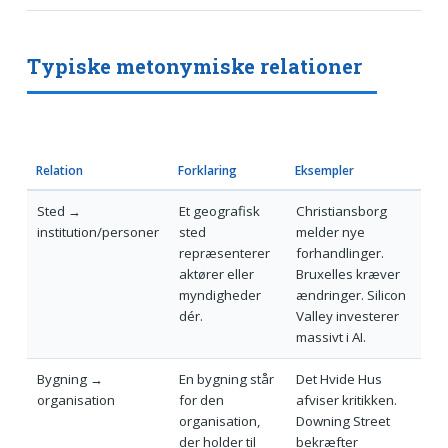
Typiske metonymiske relationer
Relation
Forklaring
Eksempler
Sted →
Et geografisk
Christiansborg
institution/personer
sted
melder nye
repræsenterer
forhandlinger.
aktører eller
Bruxelles kræver
myndigheder
ændringer. Silicon
dér.
Valley investerer
massivt i AI.
Bygning →
En bygning står
Det Hvide Hus
organisation
for den
afviser kritikken.
organisation,
Downing Street
der holder til
bekræfter