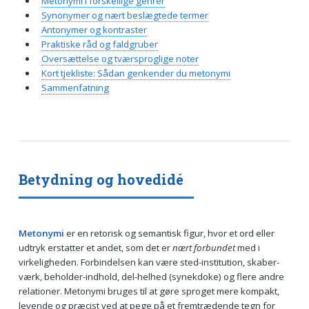
Metonymi i forskellige genrer
Synonymer og nært beslægtede termer
Antonymer og kontraster
Praktiske råd og faldgruber
Oversættelse og tværsproglige noter
Kort tjekliste: Sådan genkender du metonymi
Sammenfatning
Betydning og hovedidé
Metonymi
er en retorisk og semantisk figur, hvor et ord eller
udtryk erstatter et andet, som det er
nært forbundet
med i
virkeligheden. Forbindelsen kan være sted-institution, skaber-
værk, beholder-indhold, del-helhed (synekdoke) og flere andre
relationer. Metonymi bruges til at gøre sproget mere kompakt,
levende og præcist ved at pege på et fremtrædende tegn for