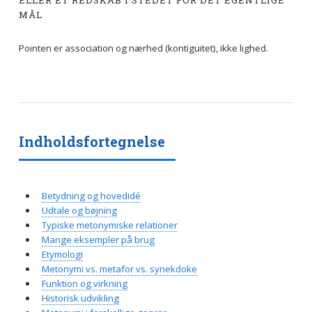
ELLER ET REDSKAB I STEDET FOR DET EGENTLIGE
MÅL
Pointen er association og nærhed (kontiguitet), ikke lighed.
Indholdsfortegnelse
Betydning og hovedidé
Udtale og bøjning
Typiske metonymiske relationer
Mange eksempler på brug
Etymologi
Metonymi vs. metafor vs. synekdoke
Funktion og virkning
Historisk udvikling