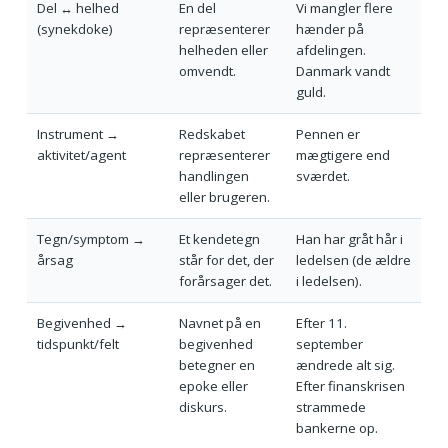
Del ↔ helhed
En del
Vi mangler flere
(synekdoke)
repræsenterer
hænder på
helheden eller
afdelingen.
omvendt.
Danmark vandt
guld.
Instrument →
Redskabet
Pennen er
aktivitet/agent
repræsenterer
mægtigere end
handlingen
sværdet.
eller brugeren.
Tegn/symptom →
Et kendetegn
Han har gråt hår i
årsag
står for det, der
ledelsen (de ældre
forårsager det.
i ledelsen).
Begivenhed →
Navnet på en
Efter 11.
tidspunkt/felt
begivenhed
september
betegner en
ændrede alt sig.
epoke eller
Efter finanskrisen
diskurs.
strammede
bankerne op.