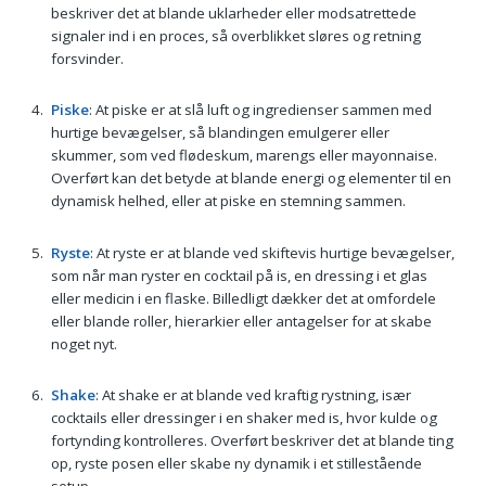
beskriver det at blande uklarheder eller modsatrettede
signaler ind i en proces, så overblikket sløres og retning
forsvinder.
Piske
: At piske er at slå luft og ingredienser sammen med
hurtige bevægelser, så blandingen emulgerer eller
skummer, som ved flødeskum, marengs eller mayonnaise.
Overført kan det betyde at blande energi og elementer til en
dynamisk helhed, eller at piske en stemning sammen.
Ryste
: At ryste er at blande ved skiftevis hurtige bevægelser,
som når man ryster en cocktail på is, en dressing i et glas
eller medicin i en flaske. Billedligt dækker det at omfordele
eller blande roller, hierarkier eller antagelser for at skabe
noget nyt.
Shake
: At shake er at blande ved kraftig rystning, især
cocktails eller dressinger i en shaker med is, hvor kulde og
fortynding kontrolleres. Overført beskriver det at blande ting
op, ryste posen eller skabe ny dynamik i et stillestående