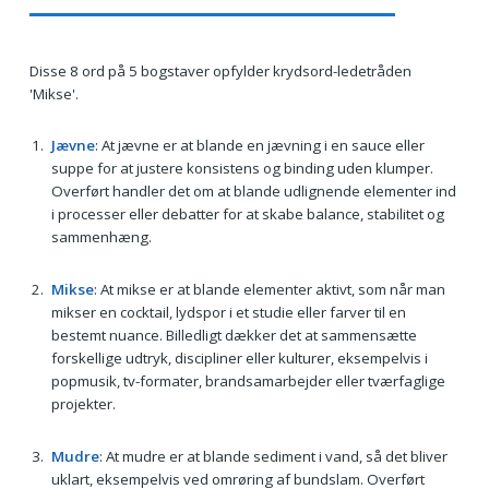
Disse 8 ord på 5 bogstaver opfylder krydsord-ledetråden
'Mikse'.
Jævne
: At jævne er at blande en jævning i en sauce eller
suppe for at justere konsistens og binding uden klumper.
Overført handler det om at blande udlignende elementer ind
i processer eller debatter for at skabe balance, stabilitet og
sammenhæng.
Mikse
: At mikse er at blande elementer aktivt, som når man
mikser en cocktail, lydspor i et studie eller farver til en
bestemt nuance. Billedligt dækker det at sammensætte
forskellige udtryk, discipliner eller kulturer, eksempelvis i
popmusik, tv-formater, brandsamarbejder eller tværfaglige
projekter.
Mudre
: At mudre er at blande sediment i vand, så det bliver
uklart, eksempelvis ved omrøring af bundslam. Overført