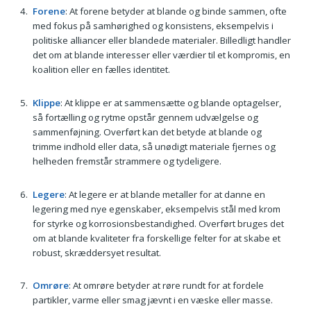
Forene
: At forene betyder at blande og binde sammen, ofte
med fokus på samhørighed og konsistens, eksempelvis i
politiske alliancer eller blandede materialer. Billedligt handler
det om at blande interesser eller værdier til et kompromis, en
koalition eller en fælles identitet.
Klippe
: At klippe er at sammensætte og blande optagelser,
så fortælling og rytme opstår gennem udvælgelse og
sammenføjning. Overført kan det betyde at blande og
trimme indhold eller data, så unødigt materiale fjernes og
helheden fremstår strammere og tydeligere.
Legere
: At legere er at blande metaller for at danne en
legering med nye egenskaber, eksempelvis stål med krom
for styrke og korrosionsbestandighed. Overført bruges det
om at blande kvaliteter fra forskellige felter for at skabe et
robust, skræddersyet resultat.
Omrøre
: At omrøre betyder at røre rundt for at fordele
partikler, varme eller smag jævnt i en væske eller masse.