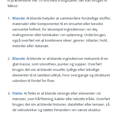
Vi præsenterer her 10 ord med 6 bogstaver, der kan bruges til
'Mikse'.
Blande
: At blande betyder at sammenføre forskellige stoffer,
materialer eller komponenter til en ensartet eller bevidst
uensartet helhed, for eksempel ingredienser i en dej,
malingstoner eller kemikalier i en opløsning. Ordet bruges
også overført om at kombinere ideer, genrer, stilarter, hold,
metoder eller datasæt.
Blende
: At blende er at blande ingredienser mekanisk til en
glat masse, som smoothies, puréer og supper. Overført
bruges det om at blande visuelle, lydlige eller tekstlige
elementer til et sømløst udtryk, hvor overgange og strukturer
udviskes til fordel for flow.
Flette
: At flette er at blande strenge eller elementer i et
mønster, som hårfletning, kabler eller tekstile tråde. Overført
bruges det om at blande historier, datafelter eller temaer, så
de vekselvirker og støtter hinanden i en vævet struktur.