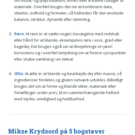
om musik- og lydproduktion, drinks eller kreative collager af
materiale. Overført bruges det om at kombinere data,
stilarter, indhold og formater, så helheden får den ønskede
balance, struktur, dynamik eller stemning.
Røre
: At røre er at sætte noget i bevægelse med redskab
eller hånd for at blande, eksempelvis røre i sovs, grød eller
kagedej. Det bruges også om at tilvejebringe en jævn
konsistens og i overført betydning om at forene synspunkter
eller skabe samklang i en debat.
Ælte
: At ælte er at blande og bearbejde dej eller masse, så
ingredienser fordeles og gluten netværk udvikles. Billedligt
bruges det om at forme og blande idéer, materiale eller
fortællinger under pres, til en sammenhængende helhed
med styrke, smidighed og holdbarhed.
Mikse Krydsord på 5 bogstaver