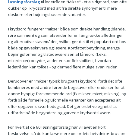
løsningsforslag
til ledetråden "Mikse" - et alsidigt ord, som ofte
dukker op i krydsord med alt fra direkte synonymer til mere
obskure eller bøjningsbaserede varianter.
I krydsord fungerer "mikse" både som direkte handling (blande,
røre sammen) og som afsender for en lang række afledninger
og alternative stavemåder, hvilket gør det til et populært ord hos
både opgaveskrivere og løsere. Kortfattet betydning, mange
bøjningsformer og tilstedeværelsen af låneord (f.eks.
mixe/mixer) betyder, at der er stor fleksibilitet i, hvordan
ledetråden kan tolkes - og dermed flere mulige svar i ruden.
Derudover er "mikse" typisk brugbart i krydsord, fordi det ofte
kombineres med andre førende bogstaver eller endelser for at
danne hyppigt forekommende ord (fx mikser, mixet, miksing), og
fordi både formelle og uformelle varianter kan accepteres alt
efter opgavens sværhedsgrad. Det gør ordet velegnet til at
udfordre både begyndere og garvede krydsordsløsere.
For hvert af de 60 løsningsforslag har vi lavet en kort
beskrivelse, så du kan læse mere om ordets betydning, brug og