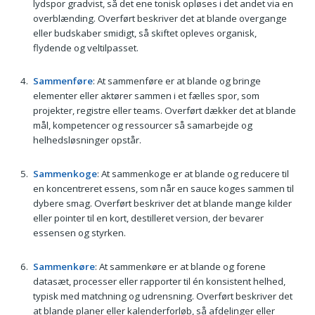
lydspor gradvist, så det ene tonisk opløses i det andet via en
overblænding. Overført beskriver det at blande overgange
eller budskaber smidigt, så skiftet opleves organisk,
flydende og veltilpasset.
Sammenføre
: At sammenføre er at blande og bringe
elementer eller aktører sammen i et fælles spor, som
projekter, registre eller teams. Overført dækker det at blande
mål, kompetencer og ressourcer så samarbejde og
helhedsløsninger opstår.
Sammenkoge
: At sammenkoge er at blande og reducere til
en koncentreret essens, som når en sauce koges sammen til
dybere smag. Overført beskriver det at blande mange kilder
eller pointer til en kort, destilleret version, der bevarer
essensen og styrken.
Sammenkøre
: At sammenkøre er at blande og forene
datasæt, processer eller rapporter til én konsistent helhed,
typisk med matchning og udrensning. Overført beskriver det
at blande planer eller kalenderforløb, så afdelinger eller