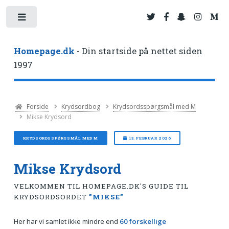
Toggle
Homepage.dk
- Din startside på nettet siden
1997
Forside
Krydsordbog
Krydsordsspørgsmål med M
Mikse Krydsord
KRYDSORDSSPØRGSMÅL MED M
13. FEBRUAR 2026
Mikse Krydsord
VELKOMMEN TIL HOMEPAGE.DK'S GUIDE TIL
KRYDSORDSORDET
”MIKSE”
Her har vi samlet ikke mindre end
60 forskellige