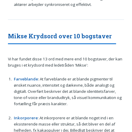
aktører arbejder synkroniseret og effektivt.
Mikse Krydsord over 10 bogstaver
Vi har fundet disse 13 ord med mere end 10 bogstaver, der kan
bruges i et krydsord med ledetråden 'Mikse':
Farveblande
: At farveblande er at blande pigmenter til
ønsket nuance, intensitet og dækevne, både analogt og
digitalt. Overført beskriver det at blande identitetsfarver,
tone-of-voice eller brandudtryk, så visuel kommunikation og
fortælling får præcis karakter.
Inkorporere
: At inkorporere er at blande noget ind i en
eksisterende masse eller struktur, så det bliver en del af
helheden, fx kakaopulver i dej. Billedligt beskriver det at