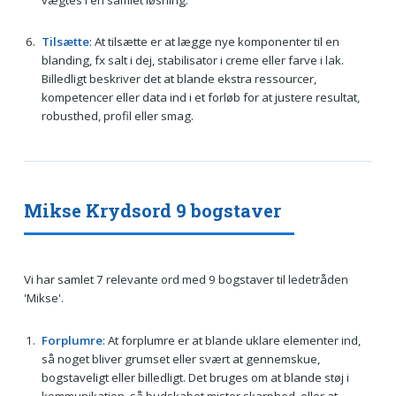
Tilsætte
: At tilsætte er at lægge nye komponenter til en
blanding, fx salt i dej, stabilisator i creme eller farve i lak.
Billedligt beskriver det at blande ekstra ressourcer,
kompetencer eller data ind i et forløb for at justere resultat,
robusthed, profil eller smag.
Mikse Krydsord 9 bogstaver
Vi har samlet 7 relevante ord med 9 bogstaver til ledetråden
'Mikse'.
Forplumre
: At forplumre er at blande uklare elementer ind,
så noget bliver grumset eller svært at gennemskue,
bogstaveligt eller billedligt. Det bruges om at blande støj i
kommunikation, så budskabet mister skarphed, eller at