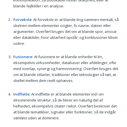
blande fejlkilder i en analyse.
Forveksle
: At forveksle er at blande ting sammen mentalt, så
skelnen mellem elementer svigter, fx navne, datoer eller
argumenter. Overført bruges det om at blande spor, ansvar
eller datakilder, hvor uklarhed opstår, og konklusioner bliver
usikre.
Fusionere
: At fusionere er at blande enheder til én,
eksempelvis virksomheder, databaser eller afdelinger, ofte
med overlap, synergi og harmonisering. Overført bruges det
om at blande stilarter, traditioner eller teknologier så tæt, at
skellet mellem dem reelt ophæves.
Indflette
: At indflette er at blande elementer ind i en
eksisterende struktur, så de bliver en naturlig del af
helheden, eksempelvis citater i tekst. Overført beskriver det
at blande tematikker, signaler eller funktioner, så de indgår
sømløst uden at dominere.