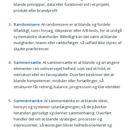
blande principper, data eller funktioner ind i et projekt,
produkt eller brandprofil.
Randomisere
: At randomisere er at blande og fordele
tilfældigt, som i forsøg, stikprøver eller A/B-tests, for at undgå
systematiske skævheder. Billedligt kan det være at blande
muligheder, teams eller rækkefølger, så udfald ikke styres af
skjulte præferencer.
Sammensætte
: At sammensætte er at blande og arrangere
elementer i en velovervejet helhed, som ved et hold, et
menukort eller en farvepalette. Overført beskriver det at
blande kompetencer, moduler eller fortællinger, så
strukturen får retning, balance, progression og klar identitet.
Sammentænke
: At sammentænke er at blande ideer,
hensyn og systemer i planlægningen, så de påvirker
hinanden gensidigt og danner sammenhæng. Overført
handler det om at blande strategier, processer og
interessenter, så løsningen bliver helhedsorienteret og