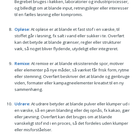
Begrebet bruges i køkken, laboratorier og industriprocesser,
og billedligt om at blande input, retningslinjer eller interesser
til en fælles løsning eller kompromis.
Opløse
: At opløse er at blande et fast stof i en væske, til
stoffet går i løsning, fx salt i vand eller sukker i te. Overført
kan det betyde at blande grænser, regler eller strukturer
væk, så noget bliver flydende, utydeligt eller integreret.
Remixe
: At remixe er at blande eksisterende spor, motiver
eller elementer på nye måder, så værket får frisk form, rytme
eller stemning. Overført beskriver det at blande og genbruge
viden, formater eller kampagneelementer kreativt til en ny
sammenhæng.
Udrøre
: At udrøre betyder at blande pulver eller klumper ud i
en væske, så en jævn blanding eller dej opnås, fx kakao, gær
eller jævning. Overført kan det bruges om at blande
vanskeligt stof ind i en proces, så det fordeles uden klumper
eller misforståelser.