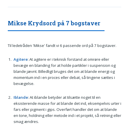
Mikse Krydsord på 7 bogstaver
Til ledetråden 'Mikse' fandt vi 6 passende ord på 7 bogstaver.
Agitere
: At agitere er i teknisk forstand at omrøre eller
bevæge en blanding for at holde partikler i suspension og
blande jævnt. Billedligt bruges det om at blande energi og
momentum ind i en proces eller debat, så tingene sættes i
bevægelse.
Iblande
: At iblande betyder at tilsætte noget til en
eksisterende masse for at blande det ind, eksempelvis urter i
fars eller pigment i gips. Overført handler det om at blande
en tone, holdning eller metode ind i et projekt, så retning eller
smag ændres.