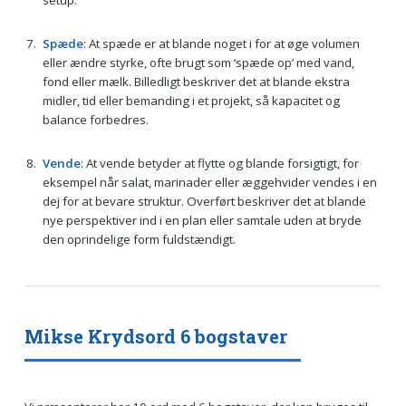
setup.
Spæde
: At spæde er at blande noget i for at øge volumen
eller ændre styrke, ofte brugt som ‘spæde op’ med vand,
fond eller mælk. Billedligt beskriver det at blande ekstra
midler, tid eller bemanding i et projekt, så kapacitet og
balance forbedres.
Vende
: At vende betyder at flytte og blande forsigtigt, for
eksempel når salat, marinader eller æggehvider vendes i en
dej for at bevare struktur. Overført beskriver det at blande
nye perspektiver ind i en plan eller samtale uden at bryde
den oprindelige form fuldstændigt.
Mikse Krydsord 6 bogstaver