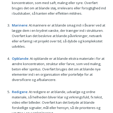
koncentration, som med saft, maling eller syre. Overført
bruges det om at blande støj, irrelevans eller forsigtighed ind
i budskaber, så kanten eller effekten mildnes.
Marinere
: At marinere er at blande smag ind i råvarer ved at
lægge dem i en krydret væske, der trænger ind i strukturen.
Overført kan det beskrive at blande påvirkninger, netværk
eller erfaring i et projekt over tid, så dybde og kompleksitet
udvikles.
Opblande
: At opblande er at blande ekstra materiale i for at
ændre koncentration, struktur eller farve, som ved maling,
beton eller spiritus. Overført bruges det om at blande nye
elementer ind i en organisation eller portefølje for at
diversificere og afbalancere.
Redigere
: At redigere er at blande, udvælge og ordne
materiale, så helheden bliver klar og virkningsfuld, fx tekst,
video eller billeder. Overført kan det betyde at blande
forskellige signaler, mål eller hensyn, så de prioriteres og
vægtes i en samlet løsning.