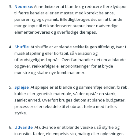
Nedmixe
: At nedmixe er at blande og reducere flere lydspor
til færre kanaler eller en master, med korrekt balance,
panorering og dynamik. Billedligt bruges det om at blande
mange input til et kondenseret output, hvor nødvendige
elementer bevares og overflødige dæmpes.
Shuffle
: At shuffle er at blande rækkefølgen tilfældigt, især i
musikafspilning eller kortspil, så variation og
uforudsigelighed opnås. Overført handler det om at blande
opgaver, rækkefølger eller prioriteringer for at bryde
mønstre og skabe nye kombinationer.
Splejse
: At splejse er at blande og sammenføje ender, fx reb,
kabler eller genetisk materiale, så der opstår en stærk,
samlet enhed. Overført bruges det om at blande budgetter,
processer eller tekstdele til et ubrudt forløb med fælles
styrke.
Udvande
: At udvande er at blande væske i, så styrke og
intensitet falder, eksempelvis vin, maling eller opløsninger.