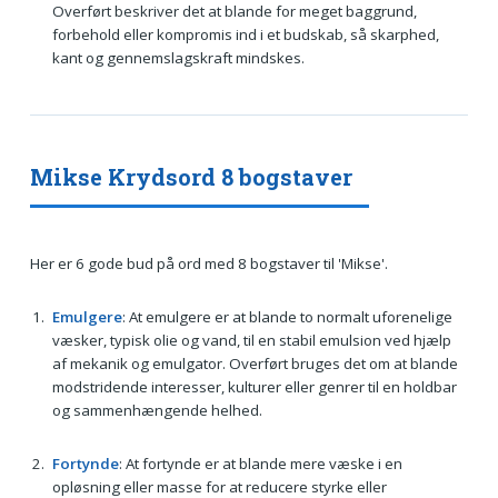
Overført beskriver det at blande for meget baggrund,
forbehold eller kompromis ind i et budskab, så skarphed,
kant og gennemslagskraft mindskes.
Mikse Krydsord 8 bogstaver
Her er 6 gode bud på ord med 8 bogstaver til 'Mikse'.
Emulgere
: At emulgere er at blande to normalt uforenelige
væsker, typisk olie og vand, til en stabil emulsion ved hjælp
af mekanik og emulgator. Overført bruges det om at blande
modstridende interesser, kulturer eller genrer til en holdbar
og sammenhængende helhed.
Fortynde
: At fortynde er at blande mere væske i en
opløsning eller masse for at reducere styrke eller