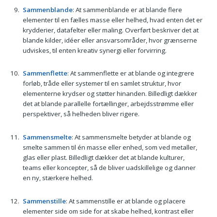
Sammenblande
: At sammenblande er at blande flere
elementer til en fælles masse eller helhed, hvad enten det er
krydderier, datafelter eller maling. Overført beskriver det at
blande kilder, idéer eller ansvarsområder, hvor grænserne
udviskes, til enten kreativ synergi eller forvirring.
Sammenflette
: At sammenflette er at blande og integrere
forløb, tråde eller systemer til en samlet struktur, hvor
elementerne krydser og støtter hinanden. Billedligt dækker
det at blande parallelle fortællinger, arbejdsstrømme eller
perspektiver, så helheden bliver rigere.
Sammensmelte
: At sammensmelte betyder at blande og
smelte sammen til én masse eller enhed, som ved metaller,
glas eller plast. Billedligt dækker det at blande kulturer,
teams eller koncepter, så de bliver uadskillelige og danner
en ny, stærkere helhed.
Sammenstille
: At sammenstille er at blande og placere
elementer side om side for at skabe helhed, kontrast eller