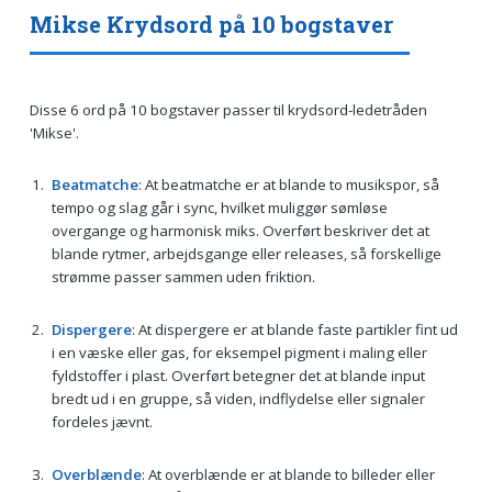
Mikse Krydsord på 10 bogstaver
Disse 6 ord på 10 bogstaver passer til krydsord-ledetråden
'Mikse'.
Beatmatche
: At beatmatche er at blande to musikspor, så
tempo og slag går i sync, hvilket muliggør sømløse
overgange og harmonisk miks. Overført beskriver det at
blande rytmer, arbejdsgange eller releases, så forskellige
strømme passer sammen uden friktion.
Dispergere
: At dispergere er at blande faste partikler fint ud
i en væske eller gas, for eksempel pigment i maling eller
fyldstoffer i plast. Overført betegner det at blande input
bredt ud i en gruppe, så viden, indflydelse eller signaler
fordeles jævnt.
Overblænde
: At overblænde er at blande to billeder eller