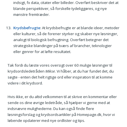
indsigt, fx data, citater eller billeder. Overført beskriver det at
blande perspektiver, så forskelle tydeliggøres, og nye
mønstre fremtræder.
Krydsbefrugte
: At krydsbefrugte er at blande ideer, metoder
eller kulturer, så de forener styrker og skaber nye løsninger,
analogt til biologisk befrugtning. Overført betegner det
strategiske blandinger på tværs af brancher, teknologier
eller genrer for at løfte resultatet.
Tak fordi du læste vores oversigt over 60 mulige løsninger til
krydsordsledetråden
Mikse
. Vi håber, at du har fundet det, du
søgte - enten det helt rigtige ord eller inspiration til at komme
videre i dit krydsord.
Hvis ikke, er du altid velkommen til at skrive en kommentar eller
sende os dine øvrige ledetråde, så hjælper vi gerne med at
indsnævre mulighederne. Du kan også finde flere
løsningsforslag og krydsordsartikler på Homepage.dk, hvor vi
løbende opdaterer med nye ordlister og tips.