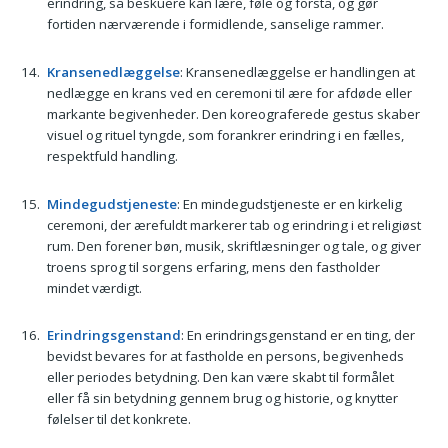
erindring, så beskuere kan lære, føle og forstå, og gør
fortiden nærværende i formidlende, sanselige rammer.
Kransenedlæggelse
: Kransenedlæggelse er handlingen at
nedlægge en krans ved en ceremoni til ære for afdøde eller
markante begivenheder. Den koreograferede gestus skaber
visuel og rituel tyngde, som forankrer erindring i en fælles,
respektfuld handling.
Mindegudstjeneste
: En mindegudstjeneste er en kirkelig
ceremoni, der ærefuldt markerer tab og erindring i et religiøst
rum. Den forener bøn, musik, skriftlæsninger og tale, og giver
troens sprog til sorgens erfaring, mens den fastholder
mindet værdigt.
Erindringsgenstand
: En erindringsgenstand er en ting, der
bevidst bevares for at fastholde en persons, begivenheds
eller periodes betydning. Den kan være skabt til formålet
eller få sin betydning gennem brug og historie, og knytter
følelser til det konkrete.