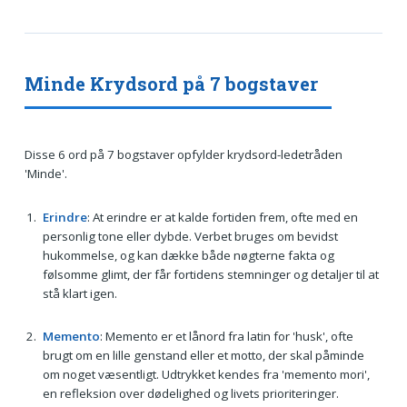
Minde Krydsord på 7 bogstaver
Disse 6 ord på 7 bogstaver opfylder krydsord-ledetråden
'Minde'.
Erindre
: At erindre er at kalde fortiden frem, ofte med en
personlig tone eller dybde. Verbet bruges om bevidst
hukommelse, og kan dække både nøgterne fakta og
følsomme glimt, der får fortidens stemninger og detaljer til at
stå klart igen.
Memento
: Memento er et lånord fra latin for 'husk', ofte
brugt om en lille genstand eller et motto, der skal påminde
om noget væsentligt. Udtrykket kendes fra 'memento mori',
en refleksion over dødelighed og livets prioriteringer.