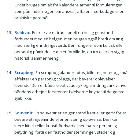
Ordet bruges om alt fra kalenderalarmer til formuleringer
som påminder nogen om ansvar, aftaler, mærkedage eller
praktiske gøremål.
Relikvie
: En relikvie er traditionelt en hellig genstand
forbundet med en helgen, men bruges også bredt om ting
med særlig erindringsværdi. Den fungerer som kultisk eller
personlig påmindelse om et forbillede, en tro eller en vigtig
historisk sammenhæng.
Scrapbog
: En scrapbog blander fotos, billetter, noter og små
effekter i en personlig collage, der bevarer oplevelser
levende. Den er både kreativt udtryk og erindringsarkiv, hvor
håndens arbejde forstærker følelserne knyttet til de gemte
øjeblikke.
Souvenir
: En souvenir er en genstand købt eller gemt for at
bevare et rejseminde eller en særlig oplevelse. Den kan
være kitsch eller kunsthåndværk, men bærer personlig
betydning, fordi den fastholder stemninger, steder og