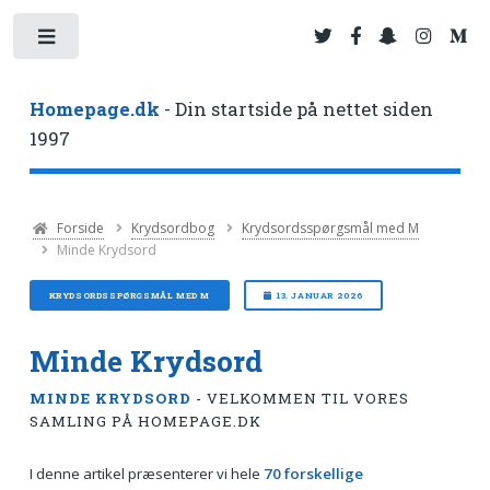
Toggle
Homepage.dk
- Din startside på nettet siden
1997
Forside
Krydsordbog
Krydsordsspørgsmål med M
Minde Krydsord
KRYDSORDSSPØRGSMÅL MED M
13. JANUAR 2026
Minde Krydsord
MINDE KRYDSORD
- VELKOMMEN TIL VORES
SAMLING PÅ HOMEPAGE.DK
I denne artikel præsenterer vi hele
70 forskellige