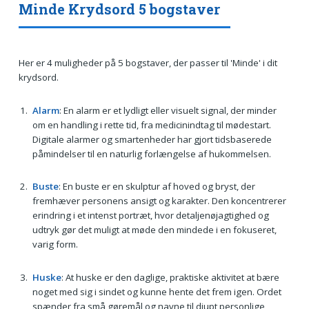
Minde Krydsord 5 bogstaver
Her er 4 muligheder på 5 bogstaver, der passer til 'Minde' i dit
krydsord.
Alarm
: En alarm er et lydligt eller visuelt signal, der minder
om en handling i rette tid, fra medicinindtag til mødestart.
Digitale alarmer og smartenheder har gjort tidsbaserede
påmindelser til en naturlig forlængelse af hukommelsen.
Buste
: En buste er en skulptur af hoved og bryst, der
fremhæver personens ansigt og karakter. Den koncentrerer
erindring i et intenst portræt, hvor detaljenøjagtighed og
udtryk gør det muligt at møde den mindede i en fokuseret,
varig form.
Huske
: At huske er den daglige, praktiske aktivitet at bære
noget med sig i sindet og kunne hente det frem igen. Ordet
spænder fra små gøremål og navne til djupt personlige