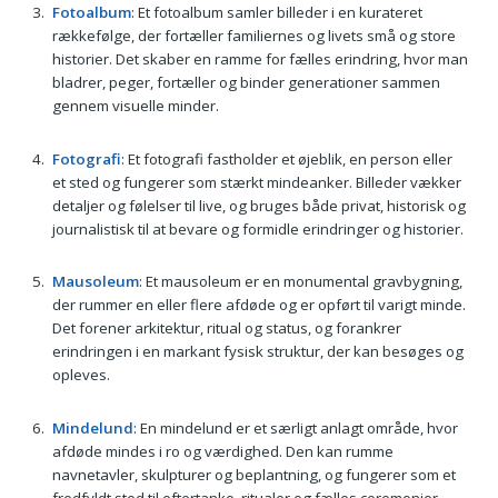
Fotoalbum
: Et fotoalbum samler billeder i en kurateret
rækkefølge, der fortæller familiernes og livets små og store
historier. Det skaber en ramme for fælles erindring, hvor man
bladrer, peger, fortæller og binder generationer sammen
gennem visuelle minder.
Fotografi
: Et fotografi fastholder et øjeblik, en person eller
et sted og fungerer som stærkt mindeanker. Billeder vækker
detaljer og følelser til live, og bruges både privat, historisk og
journalistisk til at bevare og formidle erindringer og historier.
Mausoleum
: Et mausoleum er en monumental gravbygning,
der rummer en eller flere afdøde og er opført til varigt minde.
Det forener arkitektur, ritual og status, og forankrer
erindringen i en markant fysisk struktur, der kan besøges og
opleves.
Mindelund
: En mindelund er et særligt anlagt område, hvor
afdøde mindes i ro og værdighed. Den kan rumme
navnetavler, skulpturer og beplantning, og fungerer som et
fredfyldt sted til eftertanke, ritualer og fælles ceremonier