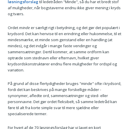
løsningsforslag
til ledetråden "Minde", så du har et bredt stof
af muligheder, når bogstaverne endnu ikke giver mening i kryds
og tværs.
Ordet
minde
er særligt rigt i betydning, og det gør det populært i
krydsord. Det kan henvise til en erindring eller hukommelse, til et
mindesmærke, et minde som genstand eller en handling (at
mindes), og det indgår i mange faste vendinger og
sammensætninger. Dertil kommer, at samme ordform kan
optræde som stednavn eller efternavn, hvilket giver
krydsordskonstruktører endnu flere muligheder for ordspil og
variation.
På grund af disse flertydigheder bruges "minde" ofte i krydsord,
fordi det kan beskrives på mange forskellige måder -
synonymer, afledte ord, sammensætninger og sted- eller
personnavne. Det gør ordet fleksibelt, så samme ledetråd kan
føre til alt fra korte simple svar til mere sjældne eller
specialiserede termer.
For hvert af de 70 løsningsforslag har vi lavet en kort