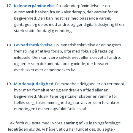
Kalenderpåmindelse
: En kalenderpåmindelse er en
automatisk besked fra en kalenderapp, der varsler før en
begivenhed. Den kan indstilles med passende varsel,
gentages og deles med andre, og gør digital tidsstyring til en
stærk støtte for daglig erindring.
Levnedsbeskrivelse
: En levnedsbeskrivelse er en nøgtern
fremstilling af et livs forløb, ofte med fokus på fakta og
milepæle. Den kan være selvskrevet eller skrevet af andre,
og tjener som dokumentation og minde, der bevarer
overblikket over et menneskes liv.
Mindehøjtidelighed
: En mindehøjtidelighed er en ceremoni,
hvor man formelt ærer og erindrer en afdød eller en
begivenhed. Musik, taler og ritualer skaber en ramme for
fælles sorg, taknemmelighed og narrativer, som forankrer
erindringen i et meningsfuldt fællesskab.
Tak fordi du læste med i vores samling af 70 løsningsforslag til
ledetråden
Minde
. Vi håber, at du har fundet det, du søgte -