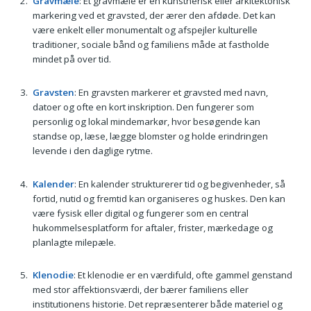
Gravmæle
: Et gravmæle er en kunstnerisk eller arkitektonisk
markering ved et gravsted, der ærer den afdøde. Det kan
være enkelt eller monumentalt og afspejler kulturelle
traditioner, sociale bånd og familiens måde at fastholde
mindet på over tid.
Gravsten
: En gravsten markerer et gravsted med navn,
datoer og ofte en kort inskription. Den fungerer som
personlig og lokal mindemarkør, hvor besøgende kan
standse op, læse, lægge blomster og holde erindringen
levende i den daglige rytme.
Kalender
: En kalender strukturerer tid og begivenheder, så
fortid, nutid og fremtid kan organiseres og huskes. Den kan
være fysisk eller digital og fungerer som en central
hukommelsesplatform for aftaler, frister, mærkedage og
planlagte milepæle.
Klenodie
: Et klenodie er en værdifuld, ofte gammel genstand
med stor affektionsværdi, der bærer familiens eller
institutionens historie. Det repræsenterer både materiel og