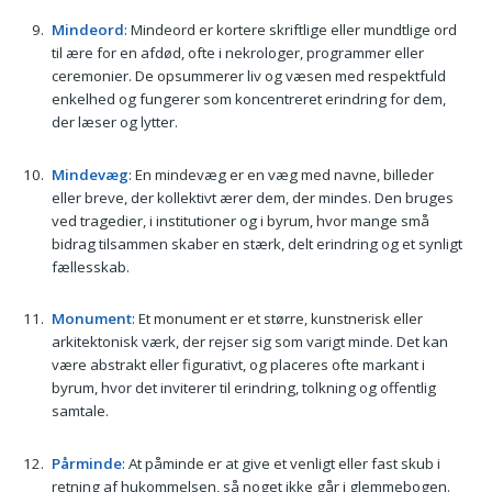
Mindeord
: Mindeord er kortere skriftlige eller mundtlige ord
til ære for en afdød, ofte i nekrologer, programmer eller
ceremonier. De opsummerer liv og væsen med respektfuld
enkelhed og fungerer som koncentreret erindring for dem,
der læser og lytter.
Mindevæg
: En mindevæg er en væg med navne, billeder
eller breve, der kollektivt ærer dem, der mindes. Den bruges
ved tragedier, i institutioner og i byrum, hvor mange små
bidrag tilsammen skaber en stærk, delt erindring og et synligt
fællesskab.
Monument
: Et monument er et større, kunstnerisk eller
arkitektonisk værk, der rejser sig som varigt minde. Det kan
være abstrakt eller figurativt, og placeres ofte markant i
byrum, hvor det inviterer til erindring, tolkning og offentlig
samtale.
Pårminde
: At påminde er at give et venligt eller fast skub i
retning af hukommelsen, så noget ikke går i glemmebogen.