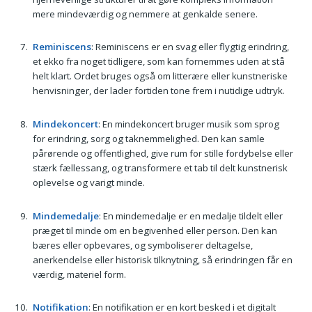
mere mindeværdig og nemmere at genkalde senere.
Reminiscens
: Reminiscens er en svag eller flygtig erindring,
et ekko fra noget tidligere, som kan fornemmes uden at stå
helt klart. Ordet bruges også om litterære eller kunstneriske
henvisninger, der lader fortiden tone frem i nutidige udtryk.
Mindekoncert
: En mindekoncert bruger musik som sprog
for erindring, sorg og taknemmelighed. Den kan samle
pårørende og offentlighed, give rum for stille fordybelse eller
stærk fællessang, og transformere et tab til delt kunstnerisk
oplevelse og varigt minde.
Mindemedalje
: En mindemedalje er en medalje tildelt eller
præget til minde om en begivenhed eller person. Den kan
bæres eller opbevares, og symboliserer deltagelse,
anerkendelse eller historisk tilknytning, så erindringen får en
værdig, materiel form.
Notifikation
: En notifikation er en kort besked i et digitalt