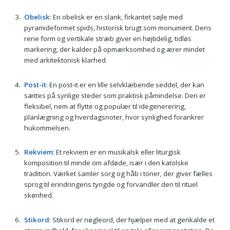
Obelisk
: En obelisk er en slank, firkantet søjle med
pyramideformet spids, historisk brugt som monument. Dens
rene form og vertikale stræb giver en højtidelig, tidløs
markering, der kalder på opmærksomhed og ærer mindet
med arkitektonisk klarhed.
Post-it
: En post-it er en lille selvklæbende seddel, der kan
sættes på synlige steder som praktisk påmindelse. Den er
fleksibel, nem at flytte og populær til idegenerering,
planlægning og hverdagsnoter, hvor synlighed forankrer
hukommelsen.
Rekviem
: Et rekviem er en musikalsk eller liturgisk
komposition til minde om afdøde, især i den katolske
tradition. Værket samler sorg og håb i toner, der giver fælles
sprog til erindringens tyngde og forvandler den til rituel
skønhed.
Stikord
: Stikord er nøgleord, der hjælper med at genkalde et