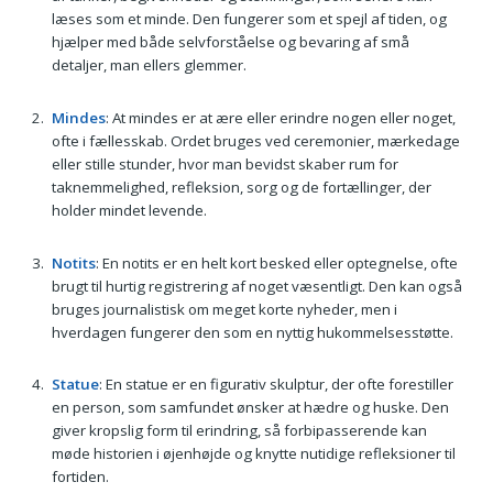
læses som et minde. Den fungerer som et spejl af tiden, og
hjælper med både selvforståelse og bevaring af små
detaljer, man ellers glemmer.
Mindes
: At mindes er at ære eller erindre nogen eller noget,
ofte i fællesskab. Ordet bruges ved ceremonier, mærkedage
eller stille stunder, hvor man bevidst skaber rum for
taknemmelighed, refleksion, sorg og de fortællinger, der
holder mindet levende.
Notits
: En notits er en helt kort besked eller optegnelse, ofte
brugt til hurtig registrering af noget væsentligt. Den kan også
bruges journalistisk om meget korte nyheder, men i
hverdagen fungerer den som en nyttig hukommelsesstøtte.
Statue
: En statue er en figurativ skulptur, der ofte forestiller
en person, som samfundet ønsker at hædre og huske. Den
giver kropslig form til erindring, så forbipasserende kan
møde historien i øjenhøjde og knytte nutidige refleksioner til
fortiden.