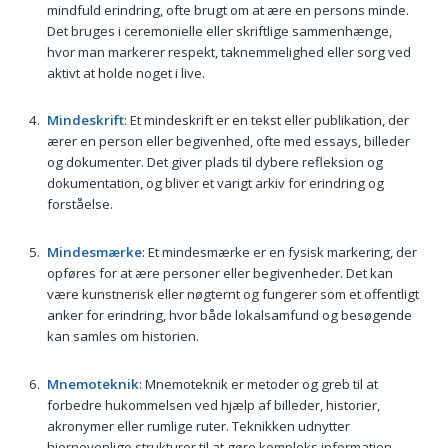
mindfuld erindring, ofte brugt om at ære en persons minde.
Det bruges i ceremonielle eller skriftlige sammenhænge,
hvor man markerer respekt, taknemmelighed eller sorg ved
aktivt at holde noget i live.
Mindeskrift
: Et mindeskrift er en tekst eller publikation, der
ærer en person eller begivenhed, ofte med essays, billeder
og dokumenter. Det giver plads til dybere refleksion og
dokumentation, og bliver et varigt arkiv for erindring og
forståelse.
Mindesmærke
: Et mindesmærke er en fysisk markering, der
opføres for at ære personer eller begivenheder. Det kan
være kunstnerisk eller nøgternt og fungerer som et offentligt
anker for erindring, hvor både lokalsamfund og besøgende
kan samles om historien.
Mnemoteknik
: Mnemoteknik er metoder og greb til at
forbedre hukommelsen ved hjælp af billeder, historier,
akronymer eller rumlige ruter. Teknikken udnytter
hjernevenlige strukturer til at gøre kompleks information