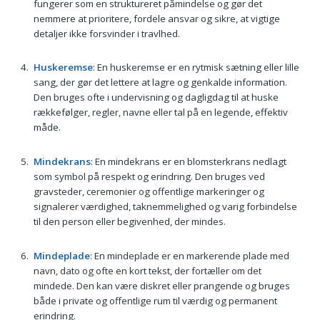
fungerer som en struktureret påmindelse og gør det
nemmere at prioritere, fordele ansvar og sikre, at vigtige
detaljer ikke forsvinder i travlhed.
Huskeremse
: En huskeremse er en rytmisk sætning eller lille
sang, der gør det lettere at lagre og genkalde information.
Den bruges ofte i undervisning og dagligdag til at huske
rækkefølger, regler, navne eller tal på en legende, effektiv
måde.
Mindekrans
: En mindekrans er en blomsterkrans nedlagt
som symbol på respekt og erindring. Den bruges ved
gravsteder, ceremonier og offentlige markeringer og
signalerer værdighed, taknemmelighed og varig forbindelse
til den person eller begivenhed, der mindes.
Mindeplade
: En mindeplade er en markerende plade med
navn, dato og ofte en kort tekst, der fortæller om det
mindede. Den kan være diskret eller prangende og bruges
både i private og offentlige rum til værdig og permanent
erindring.