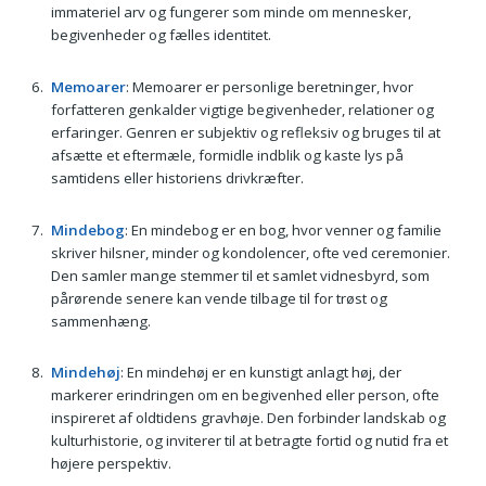
immateriel arv og fungerer som minde om mennesker,
begivenheder og fælles identitet.
Memoarer
: Memoarer er personlige beretninger, hvor
forfatteren genkalder vigtige begivenheder, relationer og
erfaringer. Genren er subjektiv og refleksiv og bruges til at
afsætte et eftermæle, formidle indblik og kaste lys på
samtidens eller historiens drivkræfter.
Mindebog
: En mindebog er en bog, hvor venner og familie
skriver hilsner, minder og kondolencer, ofte ved ceremonier.
Den samler mange stemmer til et samlet vidnesbyrd, som
pårørende senere kan vende tilbage til for trøst og
sammenhæng.
Mindehøj
: En mindehøj er en kunstigt anlagt høj, der
markerer erindringen om en begivenhed eller person, ofte
inspireret af oldtidens gravhøje. Den forbinder landskab og
kulturhistorie, og inviterer til at betragte fortid og nutid fra et
højere perspektiv.