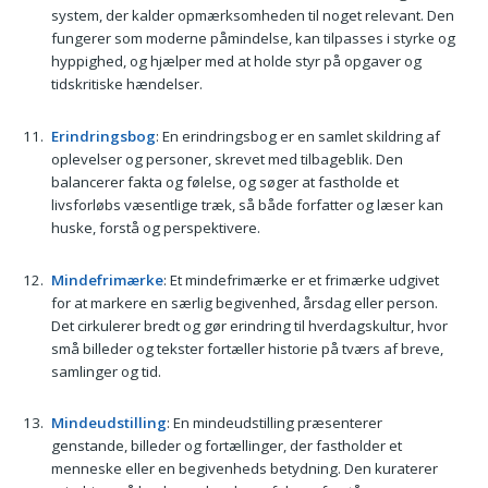
system, der kalder opmærksomheden til noget relevant. Den
fungerer som moderne påmindelse, kan tilpasses i styrke og
hyppighed, og hjælper med at holde styr på opgaver og
tidskritiske hændelser.
Erindringsbog
: En erindringsbog er en samlet skildring af
oplevelser og personer, skrevet med tilbageblik. Den
balancerer fakta og følelse, og søger at fastholde et
livsforløbs væsentlige træk, så både forfatter og læser kan
huske, forstå og perspektivere.
Mindefrimærke
: Et mindefrimærke er et frimærke udgivet
for at markere en særlig begivenhed, årsdag eller person.
Det cirkulerer bredt og gør erindring til hverdagskultur, hvor
små billeder og tekster fortæller historie på tværs af breve,
samlinger og tid.
Mindeudstilling
: En mindeudstilling præsenterer
genstande, billeder og fortællinger, der fastholder et
menneske eller en begivenheds betydning. Den kuraterer