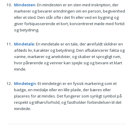
Mindesten
: En mindesten er en sten med inskription, der
markerer og bevarer erindringen om en person, begivenhed
eller et sted. Den står ofte i det fri eller ved en bygning og
giver forbipasserende et kort, koncentreret møde med fortid
og betydning.
Mindetale
: En mindetale er en tale, der ærefuldt skildrer en
afdøds liv, karakter og betydning. Den afbalancerer fakta og
varme, markører og anekdoter, og skaber et sprogligt rum,
hvor pårørende og venner kan spejle sig og bevare et klart
minde.
Mindetegn
: Et mindetegn er en fysisk markering som et
badge, en medalje eller en lille plade, der bæres eller
placeres for at mindes. Det fungerer som synligt symbol på
respekt og tilhørsforhold, og fastholder forbindelsen til det
mindede.