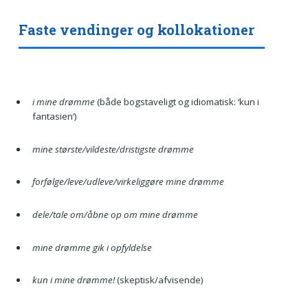
Faste vendinger og kollokationer
i mine drømme
(både bogstaveligt og idiomatisk: ‘kun i
fantasien’)
mine største/vildeste/dristigste drømme
forfølge/leve/udleve/virkeliggøre mine drømme
dele/tale om/åbne op om mine drømme
mine drømme gik i opfyldelse
kun i mine drømme!
(skeptisk/afvisende)