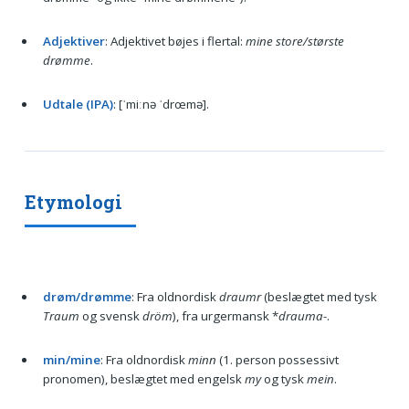
Adjektiver
: Adjektivet bøjes i flertal:
mine store/største
drømme
.
Udtale (IPA)
: [ˈmiːnə ˈdrœmə].
Etymologi
drøm/drømme
: Fra oldnordisk
draumr
(beslægtet med tysk
Traum
og svensk
dröm
), fra urgermansk *
drauma-
.
min/mine
: Fra oldnordisk
minn
(1. person possessivt
pronomen), beslægtet med engelsk
my
og tysk
mein
.