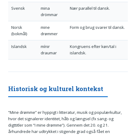
Svensk
mina
Nær parallel til dansk.
drömmar
Norsk
mine
Form og brug svarer til dansk.
(bokmål)
drømmer
Islandsk
mínir
Kongruens efter køn/tal i
draumar
islandsk.
Historisk og kulturel kontekst
“Mine drømme” er hyppigt i litteratur, musik og populærkultur,
hvor det signalerer identitet, håb og længsel (fx sang- og
digttitler som “I mine drømme”). Gennem det 20. og 21.
århundrede har udtrykket i stigende grad også fået en