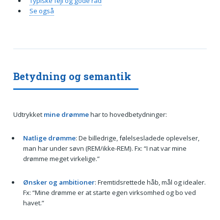
Typiske fejl og gode råd
Se også
Betydning og semantik
Udtrykket
mine drømme
har to hovedbetydninger:
Natlige drømme
: De billedrige, følelsesladede oplevelser,
man har under søvn (REM/ikke-REM). Fx: “I nat var mine
drømme meget virkelige.”
Ønsker og ambitioner
: Fremtidsrettede håb, mål og idealer.
Fx: “Mine drømme er at starte egen virksomhed og bo ved
havet.”