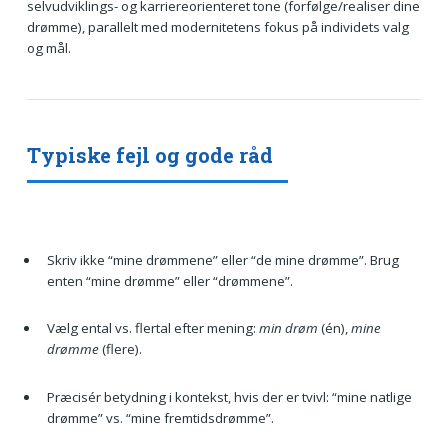
selvudviklings- og karriereorienteret tone (forfølge/realiser dine
drømme), parallelt med modernitetens fokus på individets valg
og mål.
Typiske fejl og gode råd
Skriv ikke “mine drømmene” eller “de mine drømme”. Brug
enten “mine drømme” eller “drømmene”.
Vælg ental vs. flertal efter mening:
min drøm
(én),
mine
drømme
(flere).
Præcisér betydning i kontekst, hvis der er tvivl: “mine natlige
drømme” vs. “mine fremtidsdrømme”.