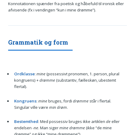
Konnotationen spænder fra poetisk og håbefuld til ironisk eller
afvisende (fx i vendingen “kun i mine drømme”).
Grammatik og form
Ordklasse
:
mine
(possessivt pronomen, 1. person, plural
kongruens) +
drømme
(substantiv, fælleskøn, ubestemt
flertal).
Kongruens
:
mine
bruges, fordi
drømme
står i flertal.
Singular ville være
min drøm
.
Bestemthed
: Med possessiv bruges ikke artiklen
de
eller
endelsen
-ne
. Man siger
mine drømme
(ikke “de mine
drømme” og ikke “mine drømmene”).