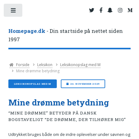
Toggle
Homepage.dk
- Din startside på nettet siden
1997
Forside
Leksikon
Leksikonopslag med M
Mine drømme betydning
LEKSIKONOPSLAG MED M
24. NOVEMBER 2025
Mine drømme betydning
“MINE DRØMME” BETYDER PÅ DANSK
BOGSTAVELIGT “DE DRØMME, DER TILHØRER MIG”
Udtrykket bruges både om de indre oplevelser under søvnen og