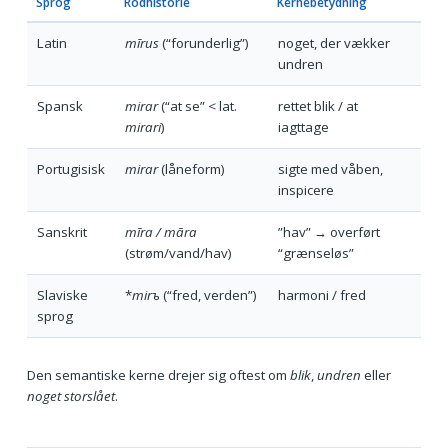
Sprog
Rodhistorie
Kernebetydning
Latin
mīrus
(“forunderlig”)
noget, der vækker
undren
Spansk
mirar
(“at se” < lat.
rettet blik / at
mirari
)
iagttage
Portugisisk
mirar
(låneform)
sigte med våben,
inspicere
Sanskrit
mīra / māra
”hav” → overført
(strøm/vand/hav)
“grænseløs”
Slaviske
*
mirъ
(“fred, verden”)
harmoni / fred
sprog
Den semantiske kerne drejer sig oftest om
blik
,
undren
eller
noget storslået
.