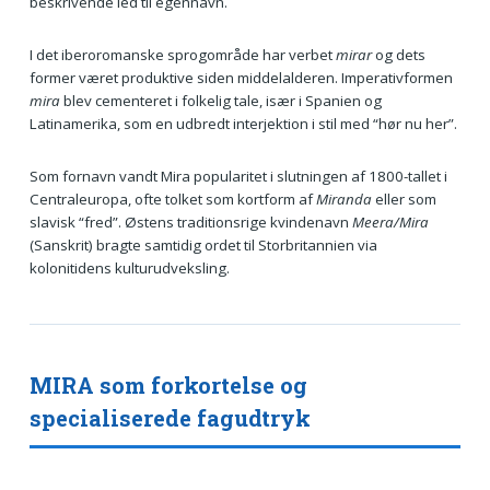
beskrivende led til egennavn.
I det iberoromanske sprogområde har verbet
mirar
og dets
former været produktive siden middelalderen. Imperativformen
mira
blev cementeret i folkelig tale, især i Spanien og
Latinamerika, som en udbredt interjektion i stil med “hør nu her”.
Som fornavn vandt Mira popularitet i slutningen af 1800-tallet i
Centraleuropa, ofte tolket som kortform af
Miranda
eller som
slavisk “fred”. Østens traditionsrige kvindenavn
Meera/Mira
(Sanskrit) bragte samtidig ordet til Storbritannien via
kolonitidens kulturudveksling.
MIRA som forkortelse og
specialiserede fagudtryk