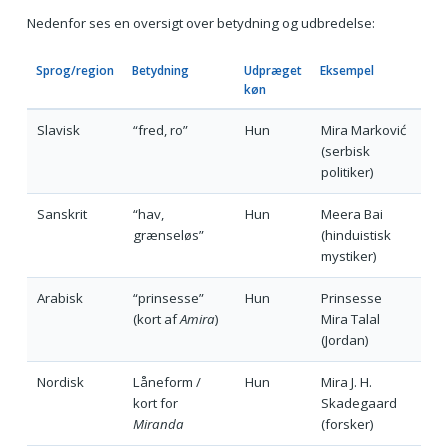
Nedenfor ses en oversigt over betydning og udbredelse:
Sprog/region
Betydning
Udpræget
Eksempel
køn
Slavisk
“fred, ro”
Hun
Mira Marković
(serbisk
politiker)
Sanskrit
“hav,
Hun
Meera Bai
grænseløs”
(hinduistisk
mystiker)
Arabisk
“prinsesse”
Hun
Prinsesse
(kort af
Amira
)
Mira Talal
(Jordan)
Nordisk
Låneform /
Hun
Mira J. H.
kort for
Skadegaard
Miranda
(forsker)