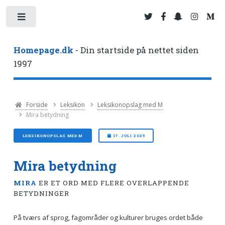
Toggle
Homepage.dk
- Din startside på nettet siden
1997
Forside
Leksikon
Leksikonopslag med M
Mira betydning
LEKSIKONOPSLAG MED M
17. JULI 2025
Mira betydning
MIRA
ER ET ORD MED FLERE OVERLAPPENDE
BETYDNINGER
På tværs af sprog, fagområder og kulturer bruges ordet både