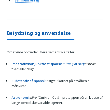
Sammenfatning
Betydning og anvendelse
Ordet
mira
optræder i flere semantiske felter:
Imperativ/konjunktiv af spansk
mirar
(“at se”):
“
¡Mira!
” –
“Se!” eller “Kig!”
Substantiv på spansk:
“sigte / kornet på et våben /
målskive”.
Astronomi:
Mira
(Omikron Ceti) – prototypen på en klasse af
lange periodiske variable stjerner.