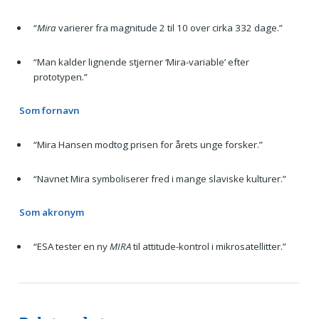
“
Mira
varierer fra magnitude 2 til 10 over cirka 332 dage.”
“Man kalder lignende stjerner ‘Mira-variable’ efter
prototypen.”
Som fornavn
“Mira Hansen modtog prisen for årets unge forsker.”
“Navnet Mira symboliserer fred i mange slaviske kulturer.”
Som akronym
“ESA tester en ny
MIRA
til attitude-kontrol i mikrosatellitter.”