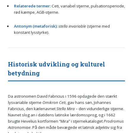
Relaterede termer:
Ceti, variabel stjerne, pulsationsperiode,
rød kæmpe, AGB-stjerne.
Antonym (metaforisk):
stella invariable
(stjerne med
konstant lysstyrke).
Historisk udvikling og kulturel
betydning
Da astronomen David Fabricius i 1596 opdagede den stærkt
lysvariable stjerne
Omikron Ceti
, gav hans søn, Johannes
Fabricius, den kælenavnet
Stella Mira
– den vidunderlige stjerne.
Navnet slog an i datidens latinske lærdomssprog, og i 1662
brugte Hevelius kortformen “Mira” i stjernekataloget
Prodromus
Astronomiae
. På den måde bevægede et latinsk adjektiv sig fra