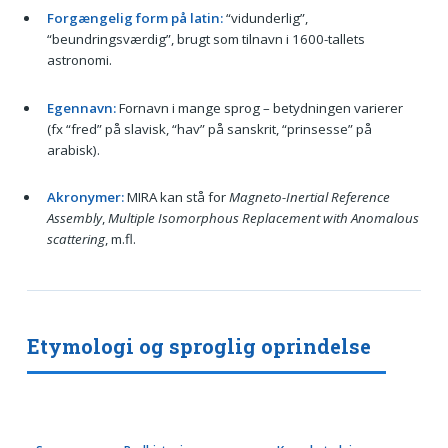
Forgængelig form på latin:
“vidunderlig”,
“beundringsværdig”, brugt som tilnavn i 1600-tallets
astronomi.
Egennavn:
Fornavn i mange sprog – betydningen varierer
(fx “fred” på slavisk, “hav” på sanskrit, “prinsesse” på
arabisk).
Akronymer:
MIRA kan stå for
Magneto-Inertial Reference
Assembly
,
Multiple Isomorphous Replacement with Anomalous
scattering
, m.fl.
Etymologi og sproglig oprindelse