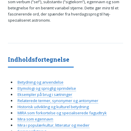
som verbum (”se!”), substantiv (”sigtekorn”), egennavn og som
betegnelse for en berømt variabel stjerne. Dette gør
mira
til et
fascinerende ord, der spænder fra hverdagssprog til høj­
specialiseret astronomi.
Indholdsfortegnelse
Betydning og anvendelse
Etymologi og sproglig oprindelse
Eksempler på brug i sætninger
Relaterede termer, synonymer og antonymer
Historisk udvikling og kulturel betydning
MIRA som forkortelse og specialiserede fagudtryk
Mira som egennavn
Mira i populærkultur, litteratur og medier