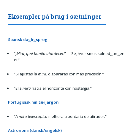
Eksempler på brug i sætninger
Spansk dagligsprog
“
¡Mira, qué bonito atardecer!
” – “Se, hvor smuk solnedgangen
er!”
“Si ajustas la
mira
, dispararás con más precisión.”
“Ella
mira
hacia el horizonte con nostalgia.”
Portugisisk militærjargon
“A
mira telescópica
melhora a pontaria do atirador.”
Astronomi (dansk/engelsk)