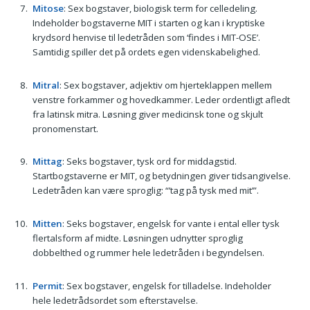
Mitose
: Sex bogstaver, biologisk term for celledeling.
Indeholder bogstaverne MIT i starten og kan i kryptiske
krydsord henvise til ledetråden som ‘findes i MIT-OSE’.
Samtidig spiller det på ordets egen videnskabelighed.
Mitral
: Sex bogstaver, adjektiv om hjerteklappen mellem
venstre forkammer og hovedkammer. Leder ordentligt afledt
fra latinsk mitra. Løsning giver medicinsk tone og skjult
pronomenstart.
Mittag
: Seks bogstaver, tysk ord for middagstid.
Startbogstaverne er MIT, og betydningen giver tidsangivelse.
Ledetråden kan være sproglig: “’tag på tysk med mit’”.
Mitten
: Seks bogstaver, engelsk for vante i ental eller tysk
flertalsform af midte. Løsningen udnytter sproglig
dobbelthed og rummer hele ledetråden i begyndelsen.
Permit
: Sex bogstaver, engelsk for tilladelse. Indeholder
hele ledetrådsordet som efterstavelse.