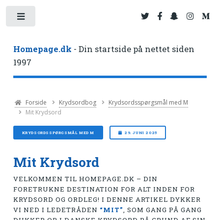
Toggle
Homepage.dk
- Din startside på nettet siden
1997
Forside
Krydsordbog
Krydsordsspørgsmål med M
Mit Krydsord
KRYDSORDSSPØRGSMÅL MED M
29. JUNI 2025
Mit Krydsord
VELKOMMEN TIL HOMEPAGE.DK – DIN
FORETRUKNE DESTINATION FOR ALT INDEN FOR
KRYDSORD OG ORDLEG! I DENNE ARTIKEL DYKKER
VI NED I LEDETRÅDEN
“MIT”
, SOM GANG PÅ GANG