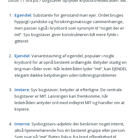
Disse 11 ord på 7 bogstaver opfylder krydsord-ledetråden 'Mit'.
Egendel
: Substantiv for genstand man ejer. Ordet bruges
hyppigt i juridiske og forsikringsmæssige sammenhænge,
men passer også i krydsord som synonym til “noget der er
mit”. Syv bogstaver giver konstruktøren lidt mere fylde i
gitteret.
Ejendel
: Variantstavning af egen­del, populær i nogle
krydsord for at opnå bestemt ordlængde. Betyder stadig en
ting man råder over. Når ledetråden lyder “mit”, kan EJENDEL
elegant dække betydningen uden tolkningsproblemer.
Imitere
: Syv bogstaver, betyder at efterligne. De centrale
bogstaver er MIT. Løsningen kan fremkomme, når
ledetråden antyder ord med indlejret MIT og handler om at
kopiere.
Interne
: Syvbogstavs-adjektiv der beskriver noget internt,
altså hjemmehørende hos én bestemt gruppe eller person.
Som svar på “mit” flyttes fokus fra bred offentlighed til