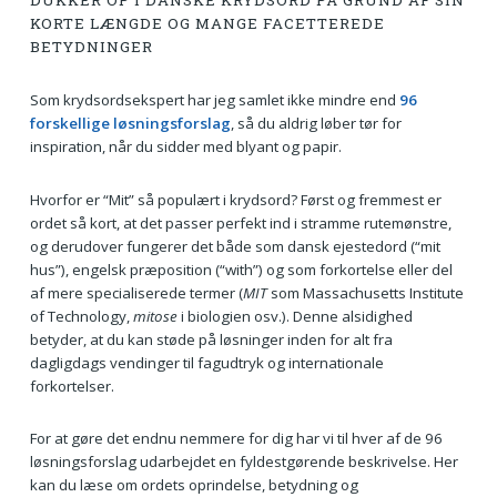
DUKKER OP I DANSKE KRYDSORD PÅ GRUND AF SIN
KORTE LÆNGDE OG MANGE FACETTEREDE
BETYDNINGER
Som krydsordsekspert har jeg samlet ikke mindre end
96
forskellige løsningsforslag
, så du aldrig løber tør for
inspiration, når du sidder med blyant og papir.
Hvorfor er “Mit” så populært i krydsord? Først og fremmest er
ordet så kort, at det passer perfekt ind i stramme rutemønstre,
og derudover fungerer det både som dansk ejestedord (“mit
hus”), engelsk præposition (“with”) og som forkortelse eller del
af mere specialiserede termer (
MIT
som Massachusetts Institute
of Technology,
mitose
i biologien osv.). Denne alsidighed
betyder, at du kan støde på løsninger inden for alt fra
dagligdags vendinger til fagudtryk og internationale
forkortelser.
For at gøre det endnu nemmere for dig har vi til hver af de 96
løsningsforslag udarbejdet en fyldestgørende beskrivelse. Her
kan du læse om ordets oprindelse, betydning og