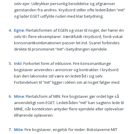
selv ejer. Udtrykker personlig besiddelse og afgrænser
genstanden fra andres. Krydsord stiller ofte ledetråden “mit”
og lader EGET udfylde ruden med klar betydning.
Egne
: Flertalsformen af EGEN og viser til noget, der hører én
selv til i flere eksemplarer. Værdifuldt i krydsord, fordi vokal­
konsonant­kombinationen passer let ind. Svaret forbindes
direkte til pronomenet “mit” i betydningen ejendele.
Inkl
: Forkortet form af inklusive. Fire konsonanttunge
bogstaver anvendes i annoncer og kontrakter. I krydsord
kan den lakoniske stil være en ledetråd i sig selv.
Forbindelsen til “mit” ligger i idéen om at noget følger med.
Mine
: Flertalsform af MIN. Fire bogstaver gør ordet lige så
anvendeligt som EGET. Ledetråden “mit” kan sagtens lede til
MINE, når konteksten antyder flere ejendele eller oplevelser
tilhørende opløseren.
Mite
: Fire bogstaver, engelsk for mider. Bokstaverne MIT