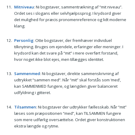
Mitniveau
: Ni bogstaver, sammentrækning af “mit niveau”.
Ordet ses i slogans eller selvhjælpssprog. I krydsord giver
det mulighed for præcis pronomenreference og lidt moderne
klang.
Personlig
: Otte bogstaver, der fremhæver individuel
tilknytning. Bruges om ejendele, erfaringer eller meninger. I
krydsord kan det svare på “mit” i mere overført forstand,
hvor noget ikke blot ejes, men tillægges identitet.
Sammenmed
: Ni bogstaver, direk­te sammenskrivning af
udtrykket “sammen med”. Når “mit” skal forstås som ‘med’,
kan SAMMENMED fungere, og længden giver balanceret
udfyldning i gitteret.
Tilsammen
: Ni bogstaver der udtrykker fællesskab. Når “mit”
læses som præpositionen “med”, kan TILSAMMEN fungere
som mere udførlig oversættelse. Ordet giver konstruktionen
ekstra længde og rytme.