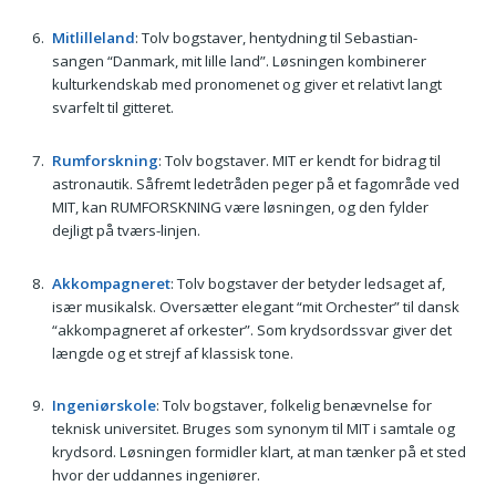
Mitlilleland
: Tolv bogstaver, hentydning til Sebastian-
sangen “Danmark, mit lille land”. Løsningen kombinerer
kulturkendskab med pronomenet og giver et relativt langt
svarfelt til gitteret.
Rumforskning
: Tolv bogstaver. MIT er kendt for bidrag til
astronautik. Såfremt ledetråden peger på et fagområde ved
MIT, kan RUMFORSKNING være løsningen, og den fylder
dejligt på tværs-linjen.
Akkompagneret
: Tolv bogstaver der betyder ledsaget af,
især musikalsk. Oversætter elegant “mit Orchester” til dansk
“akkompagneret af orkester”. Som krydsordssvar giver det
længde og et strejf af klassisk tone.
Ingeniørskole
: Tolv bogstaver, folkelig benævnelse for
teknisk universitet. Bruges som synonym til MIT i samtale og
krydsord. Løsningen formidler klart, at man tænker på et sted
hvor der uddannes ingeniører.