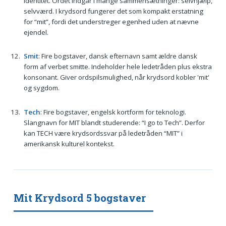
identitet. Ordet indgår i mange sammensætninger: selvhjælp,
selvværd. I krydsord fungerer det som kompakt erstatning
for “mit”, fordi det understreger egenhed uden at nævne
ejendel.
Smit
: Fire bogstaver, dansk efternavn samt ældre dansk
form af verbet smitte. Indeholder hele ledetråden plus ekstra
konsonant. Giver ord­spilsmulighed, når krydsord kobler 'mit'
og sygdom.
Tech
: Fire bogstaver, engelsk kortform for teknologi.
Slangnavn for MIT blandt studerende: “I go to Tech”. Derfor
kan TECH være krydsordssvar på ledetråden “MIT” i
amerikansk kulturel kontekst.
Mit Krydsord 5 bogstaver