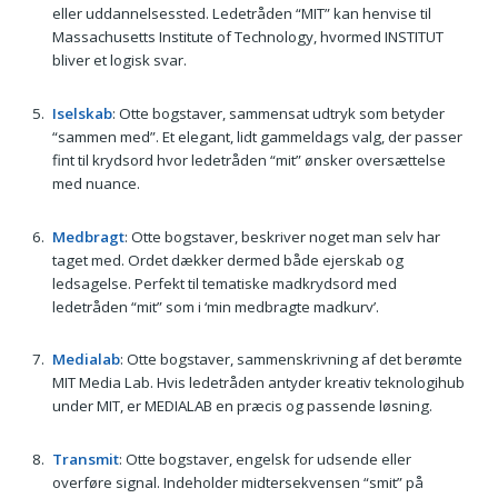
eller uddannelsessted. Ledetråden “MIT” kan henvise til
Massachusetts Institute of Technology, hvormed INSTITUT
bliver et logisk svar.
Iselskab
: Otte bogstaver, sammensat udtryk som betyder
“sammen med”. Et elegant, lidt gammeldags valg, der passer
fint til krydsord hvor ledetråden “mit” ønsker oversættelse
med nuance.
Medbragt
: Ot­te bogstaver, beskriver noget man selv har
taget med. Ordet dækker dermed både ejerskab og
ledsagelse. Perfekt til tematiske madkrydsord med
ledetråden “mit” som i ‘min medbragte madkurv’.
Medialab
: Otte bogstaver, sammenskrivning af det berømte
MIT Media Lab. Hvis ledetråden antyder kreativ teknologihub
under MIT, er MEDIALAB en præcis og passende løsning.
Transmit
: Otte bogstaver, engelsk for udsende eller
overføre signal. Indeholder midter­sekvensen “smit” på