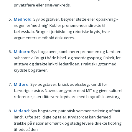
privatsfære eller snæver kreds.
Medhold
: Syv bogstaver, betyder støtte eller opbakning –
nogen er ‘med mig’. Kobler pronomenet indirekte til
fællesskab. Bruges i juridiske og retoriske kryds, hvor
argumenters medhold diskuteres.
Mitbarn
: Syv bogstaver, kombinerer pronomen og familiært
substantiv. Brugt i både bibel- og hverdagssprog. Enkelt, let
at stave og direkte link til ledetråden. Praktisk i gitter med
krydste bogstaver.
Mitford
: Syv bogstaver, britisk adelsslægt kendt for
farverige søstre. Navnet begynder med MIT og giver kulturel
reference, især i litterære krydsord med biografisk anstrøg.
Mitland
: Syv bogstaver, patri­otisk sammentrækning af “mit
land”. Ofte set i digte og taler. Krydsordet kan dermed
trække på nationalromantik og stadig levere direkte kobling
til ledetråden.