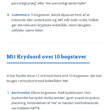
personligt præg” eller “min personligt ejede hytte”.
Submittere
: Ti bogstaver, dansk tilpasset form af at
indsende eller underkaste sig. MIT står midt i ordet, hvilket
gør det relevant i kryptiske ledetråde, mens længden
udfylder større felter.
Mit Krydsord over 10 bogstaver
Vi har fundet disse 12 ord med mere end 10 bogstaver, der kan
bruges i et krydsord med ledetråden 'Mit':
Berlinmitte
: Elleve bogstaver, fuldt bydelsnavn. Hvis
krydsordet har tyske storby-temaer, giver svaret en præcis
placering. Forbindelsen til “mit” er næsten selvforklarende
via orddelen MITTE.