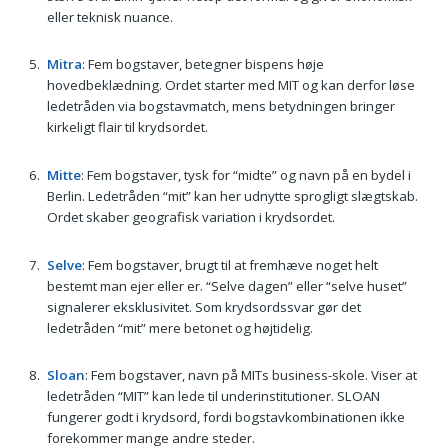
eller teknisk nuance.
Mitra
: Fem bogstaver, betegner bispens høje
hovedbeklædning. Ordet starter med MIT og kan derfor løse
ledetråden via bogstav­match, mens betydningen bringer
kirkeligt flair til krydsordet.
Mitte
: Fem bogstaver, tysk for “midte” og navn på en bydel i
Berlin. Ledetråden “mit” kan her udnytte sprogligt slægtskab.
Ordet skaber geografisk variation i krydsordet.
Selve
: Fem bogstaver, brugt til at fremhæve noget helt
bestemt man ejer eller er. “Selve dagen” eller “selve huset”
signalerer eksklusivitet. Som krydsordssvar gør det
ledetråden “mit” mere betonet og højtidelig.
Sloan
: Fem bogstaver, navn på MITs business-skole. Viser at
ledetråden “MIT” kan lede til underinstitutioner. SLOAN
fungerer godt i krydsord, fordi bogstav­kombinationen ikke
forekommer mange andre steder.