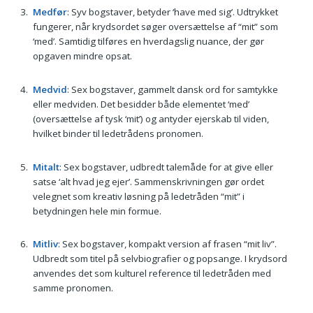
Medfør
: Syv bogstaver, betyder ‘have med sig’. Udtrykket
fungerer, når krydsordet søger oversættelse af “mit” som
‘med’. Samtidig tilføres en hverdagslig nuance, der gør
opgaven mindre opsat.
Medvid
: Sex bogstaver, gammelt dansk ord for samtykke
eller medviden. Det besidder både elementet ‘med’
(oversættelse af tysk ‘mit’) og antyder ejerskab til viden,
hvilket binder til ledetrådens pronomen.
Mitalt
: Sex bogstaver, udbredt talemåde for at give eller
satse ‘alt hvad jeg ejer’. Sammenskrivningen gør ordet
velegnet som kreativ løsning på ledetråden “mit” i
betydningen hele min formue.
Mitliv
: Sex bogstaver, kompakt version af frasen “mit liv”.
Udbredt som titel på selvbiografier og popsange. I krydsord
anvendes det som kulturel reference til ledetråden med
samme pronomen.