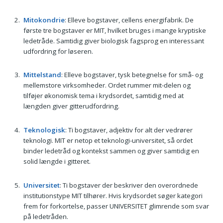
Mitokondrie
: Elleve bogstaver, cellens energifabrik. De
første tre bogstaver er MIT, hvilket bruges i mange kryptiske
ledetråde. Samtidig giver biologisk fagsprog en interessant
udfordring for løseren.
Mittelstand
: Elleve bogstaver, tysk betegnelse for små- og
mellemstore virksomheder. Ordet rummer mit-delen og
tilføjer økonomisk tema i krydsordet, samtidig med at
længden giver gitterudfordring.
Teknologisk
: Ti bogstaver, adjektiv for alt der vedrører
teknologi. MIT er netop et teknologi-universitet, så ordet
binder ledetråd og kontekst sammen og giver samtidig en
solid længde i gitteret.
Universitet
: Ti bogstaver der beskriver den overordnede
institutionstype MIT tilhører. Hvis krydsordet søger kategori
frem for forkortelse, passer UNIVERSITET glimrende som svar
på ledetråden.