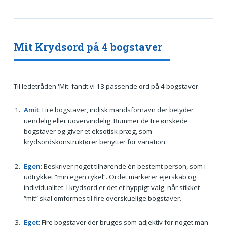
Mit Krydsord på 4 bogstaver
Til ledetråden 'Mit' fandt vi 13 passende ord på 4 bogstaver.
Amit
: Fire bogstaver, indisk mandsfornavn der betyder
uendelig eller uovervindelig. Rummer de tre ønskede
bogstaver og giver et eksotisk præg, som
krydsordskonstruktører benytter for variation.
Egen
: Beskriver noget tilhørende én bestemt person, som i
udtrykket “min egen cykel”. Ordet markerer ejerskab og
individualitet. I krydsord er det et hyppigt valg, når stikket
“mit” skal omformes til fire overskuelige bogstaver.
Eget
: Fire bogstaver der bruges som adjektiv for noget man