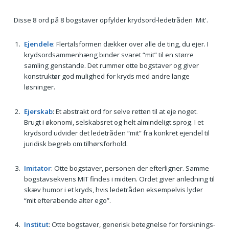
Disse 8 ord på 8 bogstaver opfylder krydsord-ledetråden 'Mit'.
Ejendele
: Flertalsformen dækker over alle de ting, du ejer. I
krydsordsammenhæng binder svaret “mit” til en større
samling genstande. Det rummer otte bogstaver og giver
konstruktør god mulighed for kryds med andre lange
løsninger.
Ejerskab
: Et abstrakt ord for selve retten til at eje noget.
Brugt i økonomi, selskabsret og helt almindeligt sprog. I et
krydsord udvider det ledetråden “mit” fra konkret ejendel til
juridisk begreb om tilhørsforhold.
Imitator
: Otte bogstaver, personen der efterligner. Samme
bogstavsekvens MIT findes i midten. Ordet giver anledning til
skæv humor i et kryds, hvis ledetråden eksempelvis lyder
“mit efterabende alter ego”.
Institut
: Otte bogstaver, generisk betegnelse for forsknings-