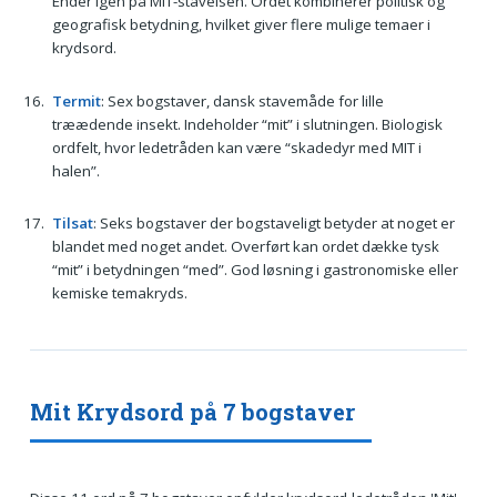
Ender igen på MIT-stavelsen. Ordet kombinerer politisk og
geografisk betydning, hvilket giver flere mulige temaer i
krydsord.
Termit
: Sex bogstaver, dansk stavemåde for lille
træædende insekt. Indeholder “mit” i slutningen. Biologisk
ord­felt, hvor ledetråden kan være “skadedyr med MIT i
halen”.
Tilsat
: Seks bogstaver der bogstaveligt betyder at noget er
blandet med noget andet. Overført kan ordet dække tysk
“mit” i betydningen “med”. God løsning i gastronomiske eller
kemiske tema­kryds.
Mit Krydsord på 7 bogstaver