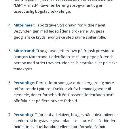
“Mit-” = “med-”. Giver en lærerig sprog­variant og en
usædvanlig bogstav­rækkefølge.
Mittelmeer
: Ti bogstaver, tysk navn for Middelhavet.
Begynder igen med ledetrådens ordkerne. Bruges i
geografiske kryds hvor tyske stednavne spiller rolle.
Mitterrand
: Ti bogstaver, efternavn på fransk præsident
François Mitterrand. Ledetråden “mit” kan pege på kendt
person med ordet i navnet. Ideelt til historiske eller politiske
tema­kryds.
Personlige
: Flertalsform som gør ordet længere og mere
udfordrende i gitteret. Dækker alt fra hemmeligheder til
ejendele, der er forbeholdt én. Passer til ledetråden “mit”,
når fokus er på flere private forhold.
Personligt
: T-form af adjektivet, bruges når substantivet er
intetkøn. Ni bogstaver giver plads i et større felt. Forbinder
“mit” til individuel karakter eller tilhørsforhold, fx “mit