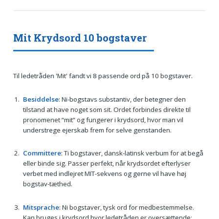
Mit Krydsord 10 bogstaver
Til ledetråden 'Mit' fandt vi 8 passende ord på 10 bogstaver.
Besiddelse
: Ni-bogstavs substantiv, der betegner den
tilstand at have noget som sit. Ordet forbindes direkte til
pronomenet “mit” og fungerer i krydsord, hvor man vil
understrege ejerskab frem for selve genstanden.
Committere
: Ti bogstaver, dansk-latinsk verbum for at begå
eller binde sig. Passer perfekt, når krydsordet efterlyser
verbet med indlejret MIT-sekvens og gerne vil have høj
bogstav-tæthed.
Mitsprache
: Ni bogstaver, tysk ord for medbestemmelse.
Kan bruges i krydsord hvor ledetråden er oversættende: