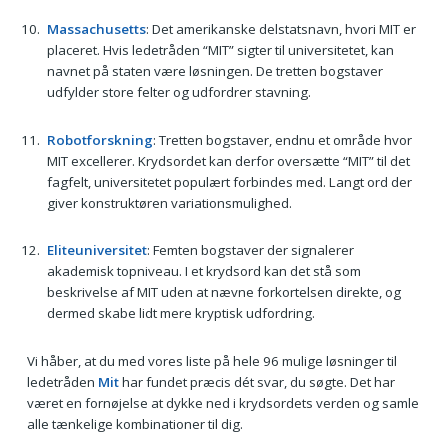
Massachusetts
: Det amerikanske delstatsnavn, hvori MIT er
placeret. Hvis ledetråden “MIT” sigter til universitetet, kan
navnet på staten være løsningen. De tretten bogstaver
udfylder store felter og udfordrer stavning.
Robotforskning
: Tretten bogstaver, endnu et område hvor
MIT excellerer. Krydsordet kan derfor oversætte “MIT” til det
fagfelt, universitetet populært forbindes med. Langt ord der
giver konstruktøren variationsmulighed.
Eliteuniversitet
: Femten bogstaver der signalerer
akademisk topniveau. I et krydsord kan det stå som
beskrivelse af MIT uden at nævne forkortelsen direkte, og
dermed skabe lidt mere kryptisk udfordring.
Vi håber, at du med vores liste på hele 96 mulige løsninger til
ledetråden
Mit
har fundet præcis dét svar, du søgte. Det har
været en fornøjelse at dykke ned i krydsordets verden og samle
alle tænkelige kombinationer til dig.