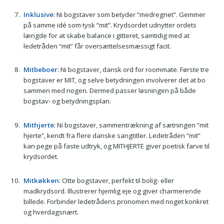
Inklusive
: Ni bogstaver som betyder “medregnet”. Gemmer
på samme idé som tysk “mit”. Krydsordet udnytter ordets
længde for at skabe balance i gitteret, samtidig med at
ledetråden “mit” får oversættelsesmæssigt facit.
Mitbeboer
: Ni bogstaver, dansk ord for roommate. Første tre
bogstaver er MIT, og selve betydningen involverer det at bo
sammen med nogen. Dermed passer løsningen på både
bogstav- og betydnings­plan.
Mithjerte
: Ni bogstaver, sammentrækning af sætningen “mit
hjerte”, kendt fra flere danske sangtitler. Ledetråden “mit”
kan pege på faste udtryk, og MITHJERTE giver poetisk farve til
krydsordet.
Mitkøkken
: Ot­te bogstaver, perfekt til bolig- eller
madkrydsord. Illustrerer hjemlig eje og giver charmerende
billede. Forbinder ledetrådens pronomen med noget konkret
og hverdagsnært.