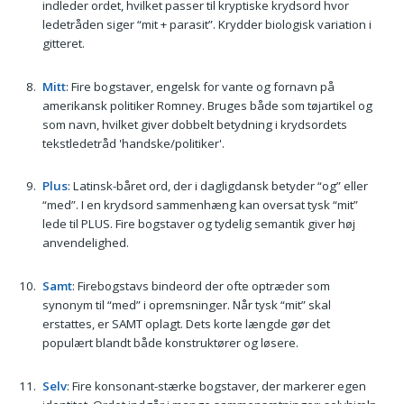
indleder ordet, hvilket passer til kryptiske krydsord hvor
ledetråden siger “mit + parasit”. Krydder biologisk variation i
gitteret.
Mitt
: Fire bogstaver, engelsk for vante og fornavn på
amerikansk politiker Romney. Bruges både som tøjartikel og
som navn, hvilket giver dobbelt betydning i krydsordets
tekstledetråd 'handske/politiker'.
Plus
: Latinsk-båret ord, der i dagligdansk betyder “og” eller
“med”. I en krydsord sammenhæng kan oversat tysk “mit”
lede til PLUS. Fire bogstaver og tydelig semantik giver høj
anvendelighed.
Samt
: Firebogstavs bindeord der ofte optræder som
synonym til “med” i opremsninger. Når tysk “mit” skal
erstattes, er SAMT oplagt. Dets korte længde gør det
populært blandt både konstruktører og løsere.
Selv
: Fire konsonant-stærke bogstaver, der markerer egen