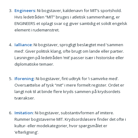
Engineers
: Ni bogstaver, kaldenavn for MIT’s sportshold.
Hvis ledetråden “MIT” bruges i atletisk sammenhæng, er
ENGINEERS et oplagt svar og giver samtidig et solidt engelsk
element i rudemønstret.
Ialliance
: Ni bogstaver, sprogligt beslægtet med ‘sammen
med’. Giver politisk klang, ofte brugt om lande eller partier.
Løsningen på ledetråden ‘mit’ passer især i historiske eller
diplomatiske temaer.
Iforening
: Ni bogstaver, fint udtryk for ‘i samvirke med’.
Oversættelse af tysk “mit” i mere formelt register. Ordet er
langt nok til at binde flere kryds sammen på krydsordets
tværakser.
Imitation
: Ni bogstaver, substantivformen af imitere.
Rummer bogstaverne MIT. Krydsordsløsere finder det ofte i
kultur- eller modekategorier, hvor spørgsmålet er
‘efterligning’.