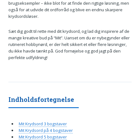
brugseksempler – ikke blot for at finde den rigtige løsning, men
også for at udvide dit ordforråd og blive en endnu skarpere
krydsordsløser.
Sæt dig godt til rette med dit krydsord, og lad dig inspirere af de
mange kreative bud på “Mit”. Uanset om du er nybegynder eller
rutineret hobbynørd, er der helt sikkert et eller flere løsninger,
du ikke havde tænkt på. God fornøjelse og god jagt på den
perfekte udfyldning!
Indholdsfortegnelse
Mit Krydsord 3 bogstaver
Mit Krydsord på 4 bogstaver
Mit Krydsord 5 bogstaver