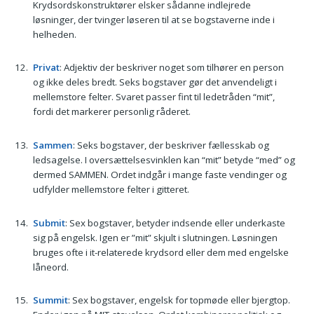
Krydsordskonstruktører elsker sådanne indlejrede
løsninger, der tvinger løseren til at se bogstaverne inde i
helheden.
Privat
: Adjektiv der beskriver noget som tilhører en person
og ikke deles bredt. Seks bogstaver gør det anvendeligt i
mellemstore felter. Svaret passer fint til ledetråden “mit”,
fordi det markerer personlig råderet.
Sammen
: Seks bogstaver, der beskriver fællesskab og
ledsagelse. I oversættelsesvinklen kan “mit” betyde “med” og
dermed SAMMEN. Ordet indgår i mange faste vendinger og
udfylder mellemstore felter i gitteret.
Submit
: Sex bogstaver, betyder indsende eller underkaste
sig på engelsk. Igen er ”mit” skjult i slutningen. Løsningen
bruges ofte i it-relaterede krydsord eller dem med engelske
låneord.
Summit
: Sex bogstaver, engelsk for topmøde eller bjergtop.