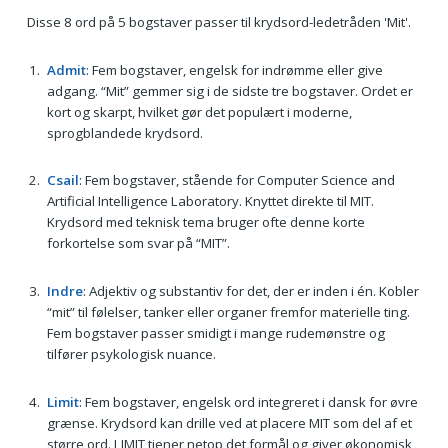
Disse 8 ord på 5 bogstaver passer til krydsord-ledetråden 'Mit'.
Admit
: Fem bogstaver, engelsk for indrømme eller give
adgang. “Mit” gemmer sig i de sidste tre bogstaver. Ordet er
kort og skarpt, hvilket gør det populært i moderne,
sprogblandede krydsord.
Csail
: Fem bogstaver, stående for Computer Science and
Artificial Intelligence Laboratory. Knyttet direkte til MIT.
Krydsord med teknisk tema bruger ofte denne korte
forkortelse som svar på “MIT”.
Indre
: Adjektiv og substantiv for det, der er inden i én. Kobler
“mit” til følelser, tanker eller organer fremfor materielle ting.
Fem bogstaver passer smidigt i mange rudemønstre og
tilfører psykologisk nuance.
Limit
: Fem bogstaver, engelsk ord integreret i dansk for øvre
grænse. Krydsord kan drille ved at placere MIT som del af et
større ord. LIMIT tjener netop det formål og giver økonomisk