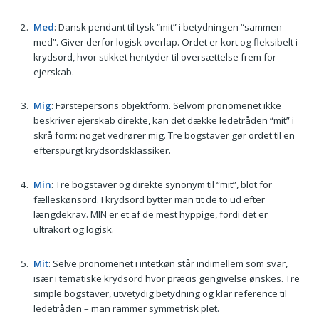
Med
: Dansk pendant til tysk “mit” i betydningen “sammen
med”. Giver derfor logisk overlap. Ordet er kort og fleksibelt i
krydsord, hvor stikket hentyder til oversættelse frem for
ejerskab.
Mig
: Førstepersons objektform. Selvom pronomenet ikke
beskriver ejerskab direkte, kan det dække ledetråden “mit” i
skrå form: noget vedrører mig. Tre bogstaver gør ordet til en
efterspurgt krydsordsklassiker.
Min
: Tre bogstaver og direkte synonym til “mit”, blot for
fælleskønsord. I krydsord bytter man tit de to ud efter
længdekrav. MIN er et af de mest hyppige, fordi det er
ultrakort og logisk.
Mit
: Selve pronomenet i intetkøn står indimellem som svar,
især i tematiske krydsord hvor præcis gengivelse ønskes. Tre
simple bogstaver, utvetydig betydning og klar reference til
ledetråden – man rammer symmetrisk plet.