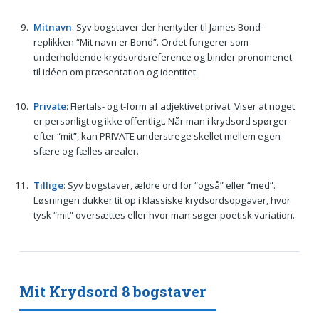
Mitnavn
: Syv bogstaver der hentyder til James Bond-
replikken “Mit navn er Bond”. Ordet fungerer som
underholdende krydsords­refer­ence og binder pronomenet
til idéen om præsentation og identitet.
Private
: Flertals- og t-form af adjektivet privat. Viser at noget
er personligt og ikke offentligt. Når man i krydsord spørger
efter “mit”, kan PRIVATE understrege skellet mellem egen
sfære og fælles arealer.
Tillige
: Syv bogstaver, ældre ord for “også” eller “med”.
Løsningen dukker tit op i klassiske krydsordsopgaver, hvor
tysk “mit” oversættes eller hvor man søger poetisk variation.
Mit Krydsord 8 bogstaver