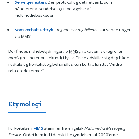
Selve tjenesten:
Den protokol og det netværk, som
håndterer afsendelse og modtagelse af
multimediebeskeder.
Som verbalt udtryk:
”Jeg mms’er dig billedet”
(at sende noget
via MMS).
Der findes nichebetydninger, fx
MMSc.
i akademisk regi eller
mm/s
(millimeter pr. sekund) i fysik. Disse adskiller sig dog både
i udtale og kontekst og behandles kun kort i afsnittet “Andre
relaterede termer”.
Etymologi
Forkortelsen
MMS
stammer fra engelsk
Multimedia Messaging
Service
. Ordet kom ind i dansk i begyndelsen af 2000’erne