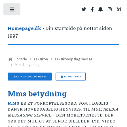
Toggle
Homepage.dk
- Din startside på nettet siden
1997
Forside
Leksikon
Leksikonopslag med M
Mms betydning
LEKSIKONOPSLAG MED M
11. JULI 2025
Mms betydning
MMS
ER ET FORKORTELSESORD, SOM I DAGLIG
DANSK HOVEDSAGELIG HENVISER TIL
MULTIMEDIA
MESSAGING SERVICE
– DEN MOBILTJENESTE, DER
GØR DET MULIGT AT SENDE BILLEDER, LYD, VIDEO