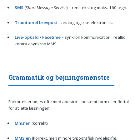
SMS
(
Short Message Service
) – rent tekst og maks. 160 tegn.
Traditionel brevpost
– analog og ikke-elektronisk.
Live-opkald / Facetime
– synkron kommunikation i realtid
kontra asynkron MMS.
Grammatik og bøjningsmønstre
Forkortelser bøjes ofte med apostrof i bestemt form eller flertal
for at lette læsningen:
Mms’en
(korrekt)
MMS’en
(korrekt, men mindre typografisk nydelig iflg.