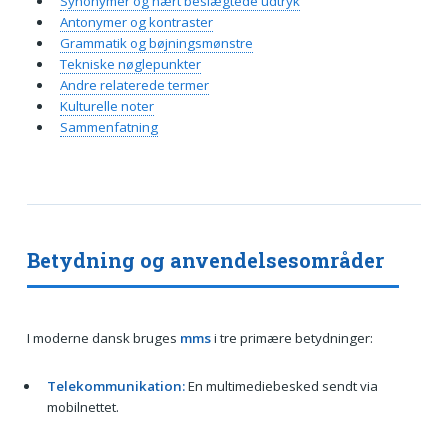
Synonymer og nært beslægtede udtryk
Antonymer og kontraster
Grammatik og bøjningsmønstre
Tekniske nøglepunkter
Andre relaterede termer
Kulturelle noter
Sammenfatning
Betydning og anvendelsesområder
I moderne dansk bruges
mms
i tre primære betydninger:
Telekommunikation:
En multimediebesked sendt via
mobilnettet.