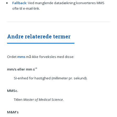
Fallback:
Ved manglende datadækning konverteres MMS
ofte til e-mail-link.
Andre relaterede termer
Ordet
mms
må ikke forveksles med disse:
mm/s eller mm s⁻¹
SI-enhed for hastighed (millimeter pr. sekund).
MMSc.
Titlen
Master of Medical Science
.
M&M’s