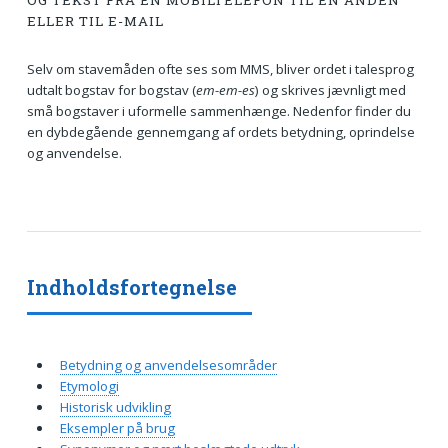
OG TEKST FRA ÉN MOBILTELEFON TIL EN ANDEN
ELLER TIL E-MAIL
Selv om stavemåden ofte ses som
MMS
, bliver ordet i talesprog
udtalt bogstav for bogstav (
em-em-es
) og skrives jævnligt med
små bogstaver i uformelle sammenhænge. Nedenfor finder du
en dybdegående gennemgang af ordets betydning, oprindelse
og anvendelse.
Indholdsfortegnelse
Betydning og anvendelsesområder
Etymologi
Historisk udvikling
Eksempler på brug