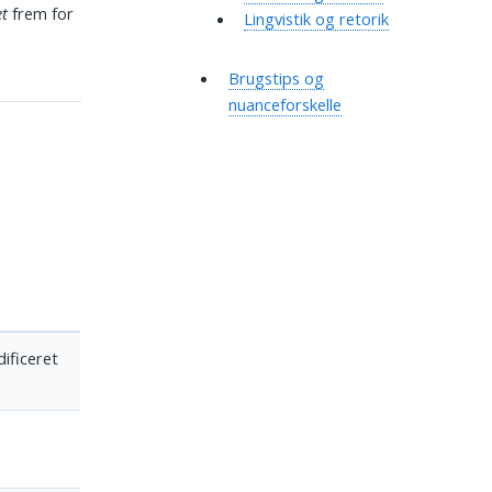
t
frem for
Lingvistik og retorik
Brugstips og
nuanceforskelle
ificeret
e