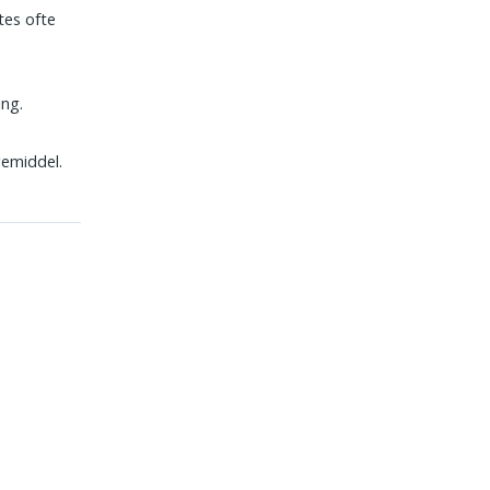
tes ofte
ng.
gemiddel.