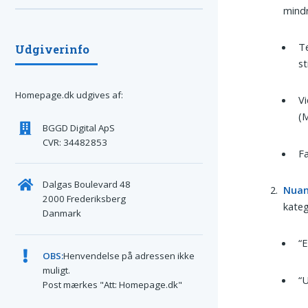
mindr
Te
Udgiverinfo
st
Homepage.dk udgives af:
Vi
(
BGGD Digital ApS
CVR: 34482853
Fa
Dalgas Boulevard 48
Nuan
2000 Frederiksberg
kateg
Danmark
“E
OBS:
Henvendelse på adressen ikke
muligt.
“U
Post mærkes "Att: Homepage.dk"