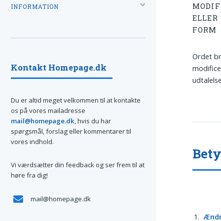
MODIF
INFORMATION
ELLER 
FORM
Ordet br
Kontakt Homepage.dk
modifice
udtalels
Du er altid meget velkommen til at kontakte
os på vores mailadresse
mail@homepage.dk
, hvis du har
spørgsmål, forslag eller kommentarer til
vores indhold.
Bet
Vi værdsætter din feedback og ser frem til at
høre fra dig!
mail@homepage.dk
Ændr