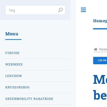
Toggle
Homep
Menu
Forsi
FORSIDE
LEKSI
WEBINDEX
Mo
LEKSIKON
KRYDSORDBOG
be
GREENMOBILITY RABATKODE