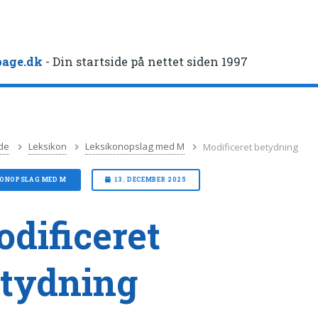
age.dk
- Din startside på nettet siden 1997
de
Leksikon
Leksikonopslag med M
Modificeret betydning
KONOPSLAG MED M
13. DECEMBER 2025
dificeret
tydning