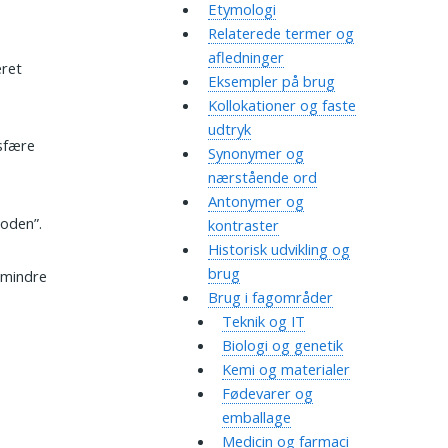
Etymologi
Relaterede termer og
afledninger
eret
Eksempler på brug
Kollokationer og faste
udtryk
osfære
Synonymer og
nærstående ord
Antonymer og
toden”.
kontraster
Historisk udvikling og
brug
 mindre
Brug i fagområder
Teknik og IT
Biologi og genetik
Kemi og materialer
Fødevarer og
emballage
Medicin og farmaci