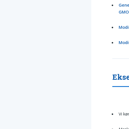
Gene
GM
Modi
Modif
Ekse
Vi kø