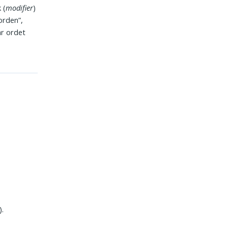
 (
modifier
)
orden”,
ar ordet
).