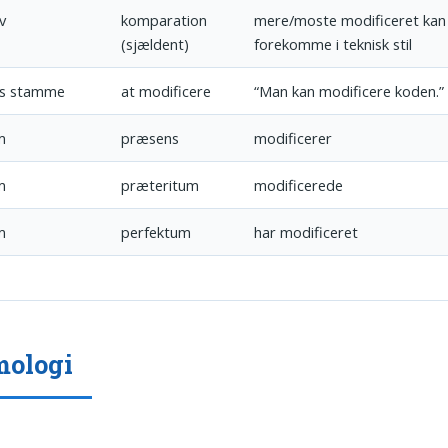
v
komparation
mere/moste modificeret kan
(sjældent)
forekomme i teknisk stil
ts stamme
at modificere
“Man kan modificere koden.”
m
præsens
modificerer
m
præteritum
modificerede
m
perfektum
har modificeret
mologi