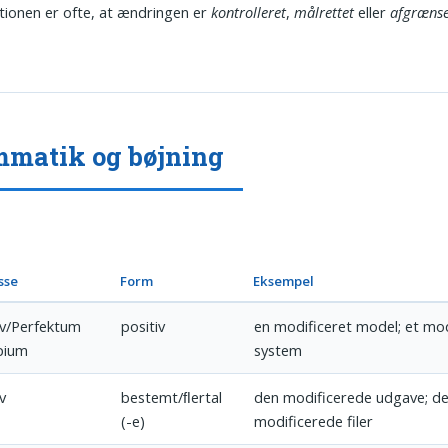
ionen er ofte, at ændringen er
kontrolleret
,
målrettet
eller
afgrænse
matik og bøjning
sse
Form
Eksempel
iv/Perfektum
positiv
en modificeret model; et mod
ipium
system
v
bestemt/ﬂertal
den modificerede udgave; d
(-e)
modificerede filer