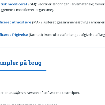
tisk modificeret
(GM): vedrører ændringer i arvemateriale; forkor
O
(genetisk modificeret organisme).
ficeret atmosfære
(MAP): justeret gassammensætning i emballeri
iceret frigivelse
(farmaci): kontrolleret/forlænget afgivelse af læ
mpler på brug
rer en
modificeret
version af softwaren i testmiljøet.