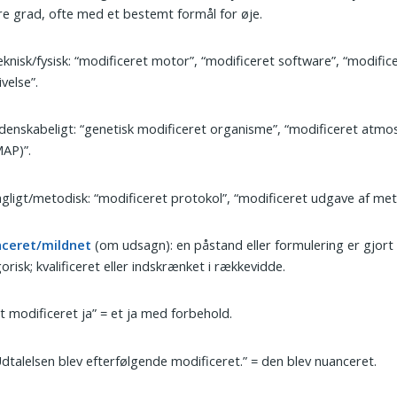
e grad, ofte med et bestemt formål for øje.
knisk/fysisk: “modificeret motor”, “modificeret software”, “modific
ivelse”.
denskabeligt: “genetisk modificeret organisme”, “modificeret atm
MAP)”.
gligt/metodisk: “modificeret protokol”, “modificeret udgave af me
ceret/mildnet
(om udsagn): en påstand eller formulering er gjort
orisk; kvalificeret eller indskrænket i rækkevidde.
t modificeret ja” = et ja med forbehold.
dtalelsen blev efterfølgende modificeret.” = den blev nuanceret.