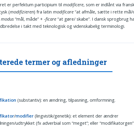
ret er perfektum participium til
modificere
, som er indlånt via fransk
tysk (
modifizieren
) fra latin
modificare
“at afmåle, sætte i rette mål/
f
modus
“mål, måde” +
-ficare
“at gøre/ skabe”. I dansk sprogbrug h
dbredelse i takt med teknologisk og videnskabelig terminologi.
terede termer og afledninger
fikation
(substantiv): en ændring, tilpasning, omformning.
fikator
/
modifier
(lingvistik/genetik): et element der ændrer
ningen/udtrykket (fx adverbial som “meget”; eller “modifikatorgen”