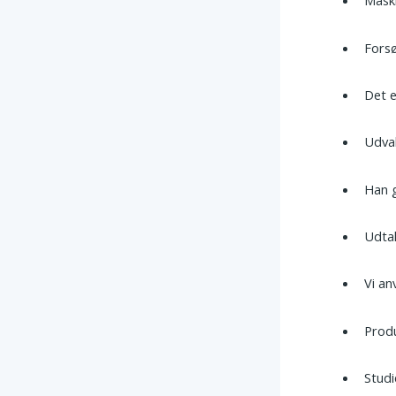
Mask
Forsø
Det 
Udva
Han 
Udtal
Vi a
Prod
Stud