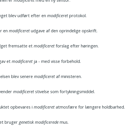
inen er
modificeret
med en ny sensor.
get blev udført efter en
modificeret
protokol.
er en
modificeret
udgave af den oprindelige opskrift.
lget fremsatte et
modificeret
forslag efter høringen.
gav et
modificeret
ja - med visse forbehold.
elsen blev senere
modificeret
af ministeren.
nvender
modificeret
stivelse som fortykningsmiddel.
uktet opbevares i
modificeret
atmosfære for længere holdbarhed.
iet bruger
genetisk modificerede
mus.