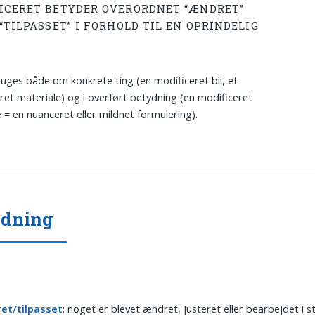
ICERET BETYDER OVERORDNET “ÆNDRET”
“TILPASSET” I FORHOLD TIL EN OPRINDELIG
uges både om konkrete ting (en modificeret bil, et
ret materiale) og i overført betydning (en modificeret
e = en nuanceret eller mildnet formulering).
ydning
et/tilpasset
: noget er blevet ændret, justeret eller bearbejdet i st