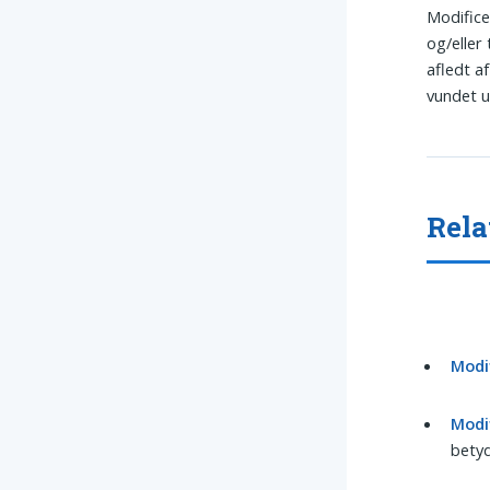
Modifice
og/eller 
afledt a
vundet u
Rela
Modi
Modi
betyd