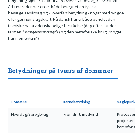
betydning, øjeblik”) afledt af
movere
(“at bevæge”). Gennem
århundreder har ordet både betegnet en fysisk
bevægelsesårsag og - i overført betydning - noget med tyngde
eller gennemslagskraft. På dansk har vi både beholdt den
tekniske naturvidenskabelige forståelse (dog oftest under
termen
bevægelsesmængde
) og den metaforiske brug (“noget
har momentum”).
Betydninger på tværs af domæner
Domæne
Kernebetydning
Nøglepunk
Hverdag/sprogbrug
Fremdrift, medvind
Processer
projekter,
kampforl