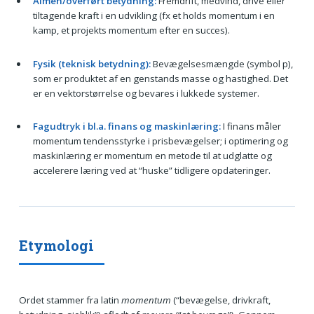
Almen/overført betydning:
Fremdrift, medvind, drive eller
tiltagende kraft i en udvikling (fx et holds momentum i en
kamp, et projekts momentum efter en succes).
Fysik (teknisk betydning):
Bevægelsesmængde (symbol p),
som er produktet af en genstands masse og hastighed. Det
er en vektorstørrelse og bevares i lukkede systemer.
Fagudtryk i bl.a. finans og maskinlæring:
I finans måler
momentum tendensstyrke i prisbevægelser; i optimering og
maskinlæring er momentum en metode til at udglatte og
accelerere læring ved at “huske” tidligere opdateringer.
Etymologi
Ordet stammer fra latin
momentum
(“bevægelse, drivkraft,