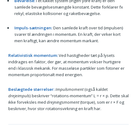
Bevarelse:
I et lukket system (ingen ydre kraft) er den
samlede bevægelsesmængde konstant. Dette forklarer fx
rekyl, elastiske kollisioner og raketbevægelse.
Impuls-sætningen:
Den samlede kraft over tid (impulsen)
svarer til ændringen i momentum. En kraft, der virker kort
men kraftigt, kan ændre momentum markant.
Relativistisk momentum:
Ved hastigheder tæt på lysets
inddrages en faktor, der gør, at momentum vokser hurtigere
end i klassisk mekanik. For masseløse partikler som fotoner er
momentum proportionalt med energien.
Beslægtede størrelser:
Impulsmoment
(også kaldet
drejeimpuls
) beskriver “rotations-momentum” L = r × p. Dette skal
ikke forveksles med
drejningsmoment
(torque), som er r × F og
beskriver, hvor stor rotationsvirkning en kraft har.