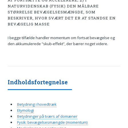
AT FORTSÆTTE OG ACCELERERE; 2) I
NATURVIDENSKAB (FYSIK) DEN MÅLBARE
STØRRELSE BEVÆGELSESMÆNGDE, SOM
BESKRIVER, HVOR SVÆRT DET ER AT STANDSE EN
BEVÆGELIG MASSE
I begge tilfælde handler momentum om fortsat bevægelse og
den akkumulerede “skub-effekt”, der bærer noget videre.
Indholdsfortegnelse
Betydning i hovedtræk
Etymologi
Betydninger på tværs af domæner
Fysik: bevægelsesmængde (momentum)