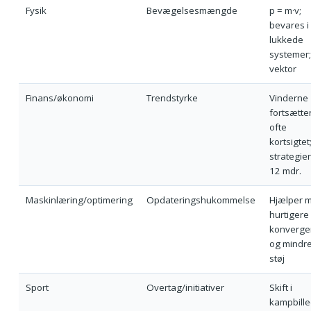
Fysik
Bevægelsesmængde
p = m·v;
bevares i
lukkede
systemer;
vektor
Finans/økonomi
Trendstyrke
Vinderne
fortsætte
ofte
kortsigtet
strategier
12 mdr.
Maskinlæring/optimering
Opdateringshukommelse
Hjælper 
hurtigere
konverge
og mindr
støj
Sport
Overtag/initiativer
Skift i
kampbille