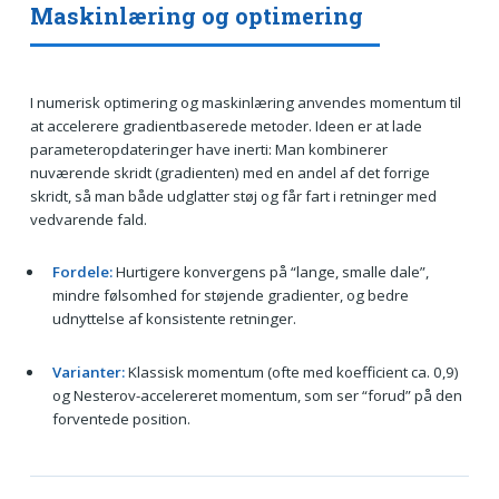
Maskinlæring og optimering
I numerisk optimering og maskinlæring anvendes momentum til
at accelerere gradientbaserede metoder. Ideen er at lade
parameteropdateringer have inerti: Man kombinerer
nuværende skridt (gradienten) med en andel af det forrige
skridt, så man både udglatter støj og får fart i retninger med
vedvarende fald.
Fordele:
Hurtigere konvergens på “lange, smalle dale”,
mindre følsomhed for støjende gradienter, og bedre
udnyttelse af konsistente retninger.
Varianter:
Klassisk momentum (ofte med koefficient ca. 0,9)
og Nesterov-accelereret momentum, som ser “forud” på den
forventede position.