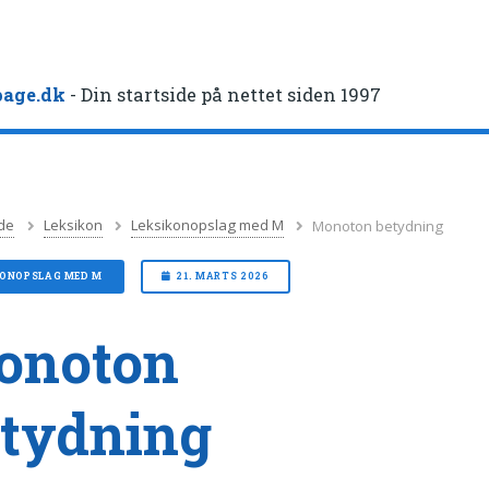
age.dk
- Din startside på nettet siden 1997
de
Leksikon
Leksikonopslag med M
Monoton betydning
KONOPSLAG MED M
21. MARTS 2026
onoton
tydning