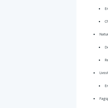
E
C
Natur
D
R
Livss
En
Fags