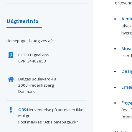
drævend
Almi
Udgiverinfo
afvek
hverd
Homepage.dk udgives af:
Musik
BGGD Digital ApS
eller
CVR: 34482853
Desi
Dalgas Boulevard 48
2000 Frederiksberg
Ernær
Danmark
Fags
(evt.
OBS:
Henvendelse på adressen ikke
muligt.
“mon
Post mærkes "Att: Homepage.dk"