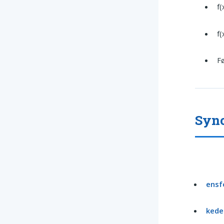
f(
f(
Fø
Syno
ensf
kede