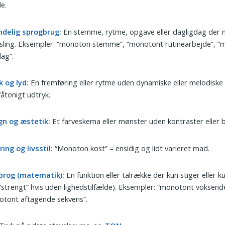
e.
ndelig sprogbrug:
En stemme, rytme, opgave eller dagligdag der 
sling. Eksempler: “monoton stemme”, “monotont rutinearbejde”, 
ag”.
 og lyd:
En fremføring eller rytme uden dynamiske eller melodiske s
 fåtonigt udtryk.
gn og æstetik:
Et farveskema eller mønster uden kontraster eller 
ing og livsstil:
“Monoton kost” = ensidig og lidt varieret mad.
prog (matematik):
En funktion eller talrække der kun stiger eller k
 “strengt” hvis uden lighedstilfælde). Eksempler: “monotont voksende
otont aftagende sekvens”.