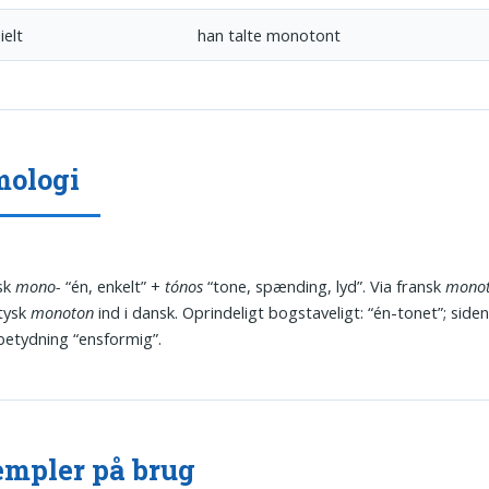
ielt
han talte monotont
mologi
sk
mono-
“én, enkelt” +
tónos
“tone, spænding, lyd”. Via fransk
mono
 tysk
monoton
ind i dansk. Oprindeligt bogstaveligt: “én-tonet”; siden
betydning “ensformig”.
mpler på brug