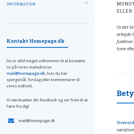
MONOT
INFORMATION
ELLER
Ordet br
arbejde
t
Kontakt Homepage.dk
funktion
tone elle
Du er altid meget velkommen til at kontakte
os på vores mailadresse
mail@homepage.dk
, hvis du har
spørgsmål, forslag eller kommentarer til
vores indhold.
Bety
Vi værdsætter din feedback og ser frem til at
høre fra dig!
mail@homepage.dk
Overord
variation