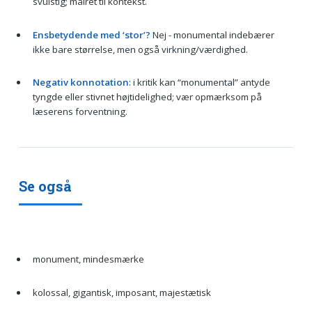
svulstig; målret til kontekst.
Ensbetydende med ‘stor’?
Nej - monumental indebærer
ikke bare størrelse, men også virkning/værdighed.
Negativ konnotation
: i kritik kan “monumental” antyde
tyngde eller stivnet højtidelighed; vær opmærksom på
læserens forventning.
Se også
monument, mindesmærke
kolossal, gigantisk, imposant, majestætisk