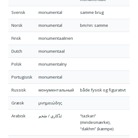
Svensk
monumental
samme brug
Norsk
monumental
bm/nn: samme
Finsk
monumentaalinen
Dutch
monumentaal
Polsk
monumentalny
Portugisisk
monumental
Russisk
монументальный
både fysisk og figurativt
Græsk
μνημειώδης
Arabisk
تَذْكاري / ضَخم
“tazkari”
(mindesmærke),
“dakhm” (kæmpe)