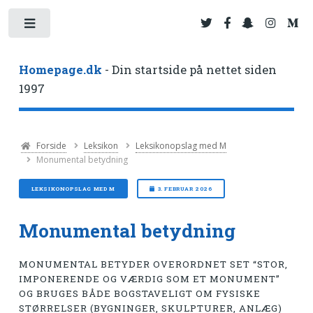
Toggle
Homepage.dk
- Din startside på nettet siden
1997
Forside
Leksikon
Leksikonopslag med M
Monumental betydning
LEKSIKONOPSLAG MED M
3. FEBRUAR 2026
Monumental betydning
MONUMENTAL BETYDER OVERORDNET SET “STOR,
IMPONERENDE OG VÆRDIG SOM ET MONUMENT”
OG BRUGES BÅDE BOGSTAVELIGT OM FYSISKE
STØRRELSER (BYGNINGER, SKULPTURER, ANLÆG)