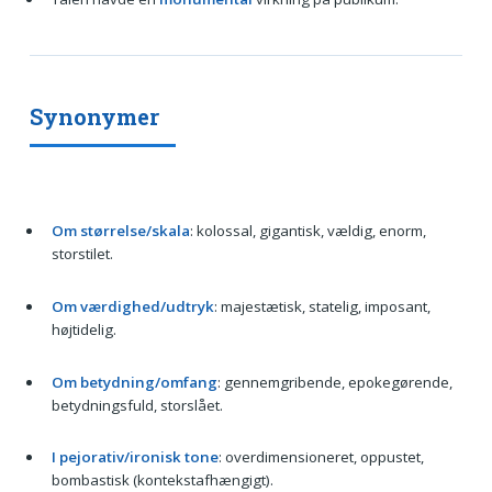
Synonymer
Om størrelse/skala
: kolossal, gigantisk, vældig, enorm,
storstilet.
Om værdighed/udtryk
: majestætisk, statelig, imposant,
højtidelig.
Om betydning/omfang
: gennemgribende, epokegørende,
betydningsfuld, storslået.
I pejorativ/ironisk tone
: overdimensioneret, oppustet,
bombastisk (kontekstafhængigt).