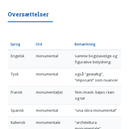
Oversættelser
Sprog
Ord
Bemærkning
Engelsk
monumental
samme bogstavelige og
figurative betydning
Tysk
monumental
også “gewaltig”,
“imposant” som nuancer
Fransk
monumental(e)
fem./mask. bøjes i køn
og tal
Spansk
monumental
“una obra monumental”
Italiensk
monumentale
“architettura
monumentale”