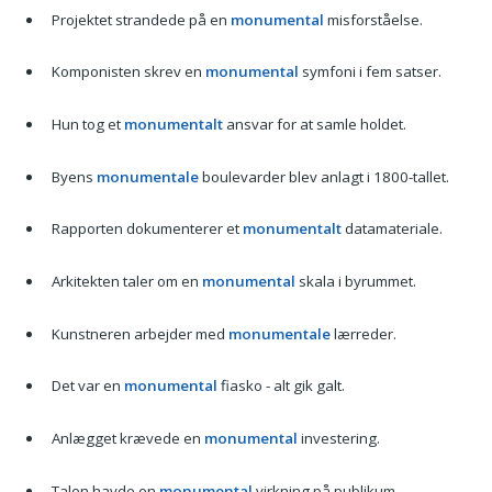
Projektet strandede på en
monumental
misforståelse.
Komponisten skrev en
monumental
symfoni i fem satser.
Hun tog et
monumentalt
ansvar for at samle holdet.
Byens
monumentale
boulevarder blev anlagt i 1800-tallet.
Rapporten dokumenterer et
monumentalt
datamateriale.
Arkitekten taler om en
monumental
skala i byrummet.
Kunstneren arbejder med
monumentale
lærreder.
Det var en
monumental
fiasko - alt gik galt.
Anlægget krævede en
monumental
investering.
Talen havde en
monumental
virkning på publikum.