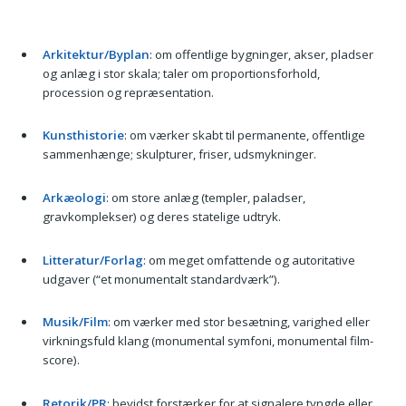
Arkitektur/Byplan
: om offentlige bygninger, akser, pladser
og anlæg i stor skala; taler om proportionsforhold,
procession og repræsentation.
Kunsthistorie
: om værker skabt til permanente, offentlige
sammenhænge; skulpturer, friser, udsmykninger.
Arkæologi
: om store anlæg (templer, paladser,
gravkomplekser) og deres statelige udtryk.
Litteratur/Forlag
: om meget omfattende og autoritative
udgaver (“et monumentalt standardværk”).
Musik/Film
: om værker med stor besætning, varighed eller
virkningsfuld klang (monumental symfoni, monumental film-
score).
Retorik/PR
: bevidst forstærker for at signalere tyngde eller