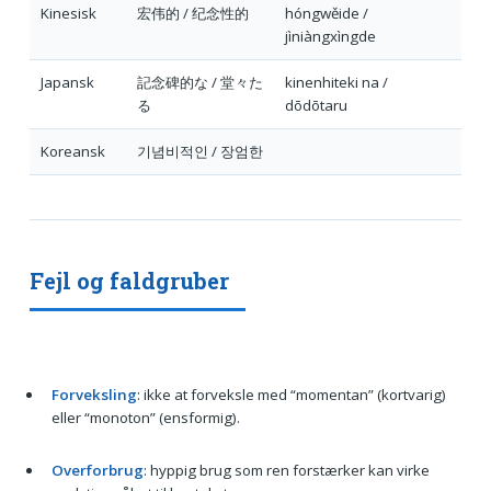
Kinesisk
宏伟的 / 纪念性的
hóngwěide /
jìniàngxìngde
Japansk
記念碑的な / 堂々た
kinenhiteki na /
る
dōdōtaru
Koreansk
기념비적인 / 장엄한
Fejl og faldgruber
Forveksling
: ikke at forveksle med “momentan” (kortvarig)
eller “monoton” (ensformig).
Overforbrug
: hyppig brug som ren forstærker kan virke