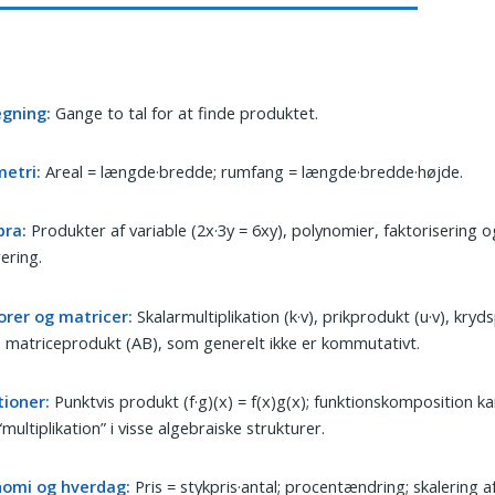
egning:
Gange to tal for at finde produktet.
etri:
Areal = længde·bredde; rumfang = længde·bredde·højde.
bra:
Produkter af variable (2x·3y = 6xy), polynomier, faktorisering o
ering.
orer og matricer:
Skalarmultiplikation (k·v), prikprodukt (u·v), kry
, matriceprodukt (AB), som generelt ikke er kommutativt.
tioner:
Punktvis produkt (f·g)(x) = f(x)g(x); funktionskomposition k
multiplikation” i visse algebraiske strukturer.
omi og hverdag:
Pris = stykpris·antal; procentændring; skalering a