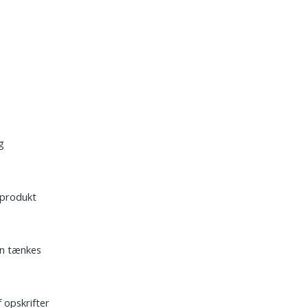
g
dsprodukt
an tænkes
f opskrifter