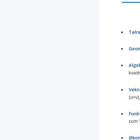
Talr
Geom
Alge
kvadr
Vekt
(u×v)
Funk
som “
Økon