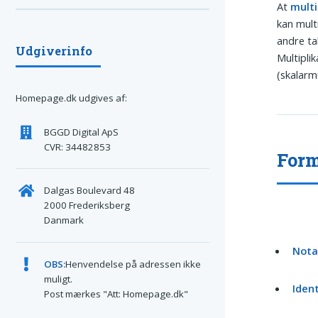
At
multi
kan multi
andre ta
Udgiverinfo
Multipli
(skalarm
Homepage.dk udgives af:
BGGD Digital ApS
CVR: 34482853
Form
Dalgas Boulevard 48
2000 Frederiksberg
Danmark
Nota
OBS:
Henvendelse på adressen ikke
muligt.
Ident
Post mærkes "Att: Homepage.dk"