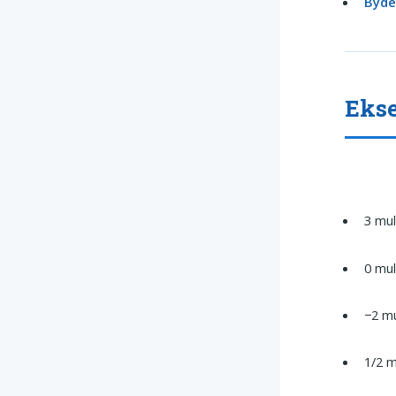
Byd
Ekse
3 mul
0 mul
−2 mu
1/2 m