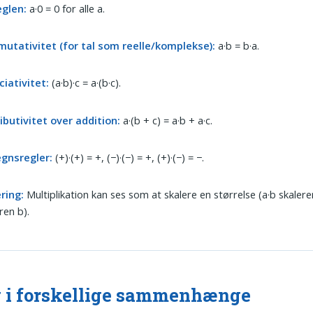
eglen:
a·0 = 0 for alle a.
utativitet (for tal som reelle/komplekse):
a·b = b·a.
iativitet:
(a·b)·c = a·(b·c).
ibutivitet over addition:
a·(b + c) = a·b + a·c.
egnsregler:
(+)·(+) = +, (−)·(−) = +, (+)·(−) = −.
ring:
Multiplikation kan ses som at skalere en størrelse (a·b skaler
ren b).
 i forskellige sammenhænge