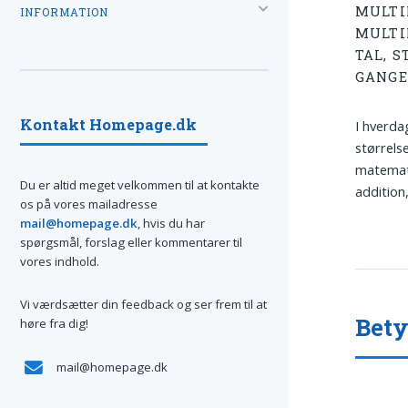
MULTI
INFORMATION
MULTI
TAL, 
GANGE
Kontakt Homepage.dk
I hverda
størrelse
matemat
Du er altid meget velkommen til at kontakte
addition,
os på vores mailadresse
mail@homepage.dk
, hvis du har
spørgsmål, forslag eller kommentarer til
vores indhold.
Vi værdsætter din feedback og ser frem til at
Bet
høre fra dig!
mail@homepage.dk