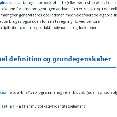
plicere
er at beregne produktet af to (eller flere) størrelser. I de na
plikation forstås som gentagen addition (3·4 er 4 + 4 + 4). I de reell
lmængder generaliseres operationen med veldefinerede algebraiske
kation bruges også uden for ren talregning, fx ved vektorer
ultiplikation), matriceprodukt, polynomier og funktioner.
el definition og grundegenskaber
tion:
a·b, a×b, a*b (programmering) eller blot ab (uden symbol i al
itet:
a·1 = a (1 er multiplikativt identitetselement).