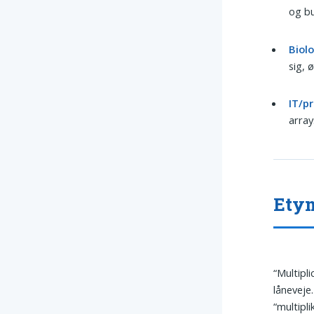
og b
Biolo
sig, 
IT/p
array
Ety
“Multipl
låneveje
“multipli