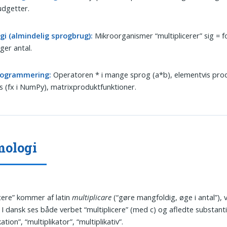
udgetter.
gi (almindelig sprogbrug):
Mikroorganismer “multiplicerer” sig = 
øger antal.
rogrammering:
Operatoren * i mange sprog (a*b), elementvis prod
s (fx i NumPy), matrixproduktfunktioner.
mologi
icere” kommer af latin
multiplicare
(“gøre mangfoldig, øge i antal”), 
. I dansk ses både verbet “multiplicere” (med c) og afledte substant
kation”, “multiplikator”, “multiplikativ”.