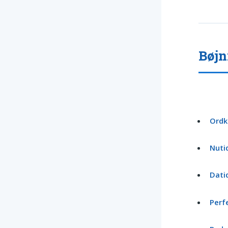
Bøjn
Ordk
Nuti
Dati
Perf