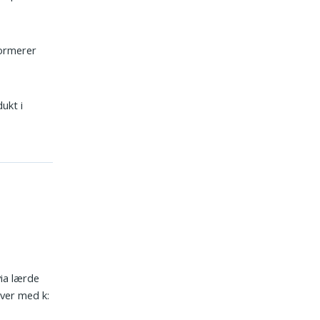
formerer
ukt i
via lærde
iver med k: