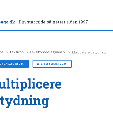
age.dk
- Din startside på nettet siden 1997
de
Leksikon
Leksikonopslag med M
Multiplicere betydning
KONOPSLAG MED M
2. SEPTEMBER 2025
ltiplicere
tydning