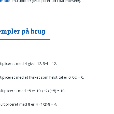
emåde:
multiplicer! (Multiplicer ud i parentesen!).
mpler på brug
tipliceret med 4 giver 12: 3·4 = 12.
tipliceret med et hvilket som helst tal er 0: 0·x = 0.
ltipliceret med −5 er 10: (−2)·(−5) = 10.
ultipliceret med 8 er 4: (1/2)·8 = 4.