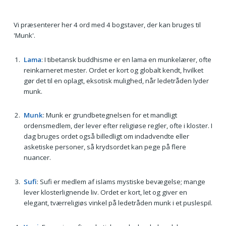
Vi præsenterer her 4 ord med 4 bogstaver, der kan bruges til
'Munk'.
Lama
: I tibetansk buddhisme er en lama en munkelærer, ofte
reinkarneret mester. Ordet er kort og globalt kendt, hvilket
gør det til en oplagt, eksotisk mulighed, når ledetråden lyder
munk.
Munk
: Munk er grundbetegnelsen for et mandligt
ordensmedlem, der lever efter religiøse regler, ofte i kloster. I
dag bruges ordet også billedligt om indadvendte eller
asketiske personer, så krydsordet kan pege på flere
nuancer.
Sufi
: Sufi er medlem af islams mystiske bevægelse; mange
lever klosterlignende liv. Ordet er kort, let og giver en
elegant, tværreligiøs vinkel på ledetråden munk i et puslespil.