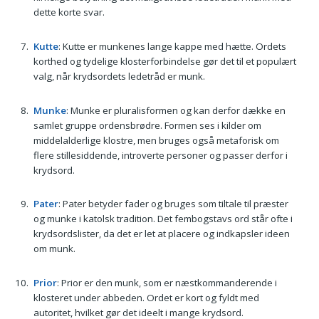
dette korte svar.
Kutte
: Kutte er munkenes lange kappe med hætte. Ordets
korthed og tydelige klosterforbindelse gør det til et populært
valg, når krydsordets ledetråd er munk.
Munke
: Munke er pluralisformen og kan derfor dække en
samlet gruppe ordensbrødre. Formen ses i kilder om
middelalderlige klostre, men bruges også metaforisk om
flere stillesiddende, introverte personer og passer derfor i
krydsord.
Pater
: Pater betyder fader og bruges som tiltale til præster
og munke i katolsk tradition. Det fembogstavs ord står ofte i
krydsordslister, da det er let at placere og indkapsler ideen
om munk.
Prior
: Prior er den munk, som er næstkommanderende i
klosteret under abbeden. Ordet er kort og fyldt med
autoritet, hvilket gør det ideelt i mange krydsord.