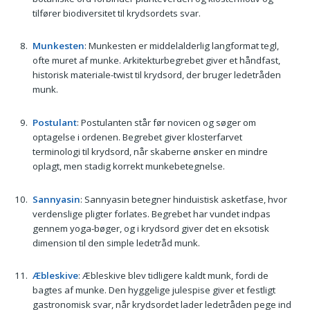
tilfører biodiversitet til krydsordets svar.
Munkesten
: Munkesten er middelalderlig langformat tegl,
ofte muret af munke. Arkitekturbegrebet giver et håndfast,
historisk materiale-twist til krydsord, der bruger ledetråden
munk.
Postulant
: Postulanten står før novicen og søger om
optagelse i ordenen. Begrebet giver klosterfarvet
terminologi til krydsord, når skaberne ønsker en mindre
oplagt, men stadig korrekt munkebetegnelse.
Sannyasin
: Sannyasin betegner hinduistisk asketfase, hvor
verdenslige pligter forlates. Begrebet har vundet indpas
gennem yoga-bøger, og i krydsord giver det en eksotisk
dimension til den simple ledetråd munk.
Æbleskive
: Æbleskive blev tidligere kaldt munk, fordi de
bagtes af munke. Den hyggelige julespise giver et festligt
gastronomisk svar, når krydsordet lader ledetråden pege ind