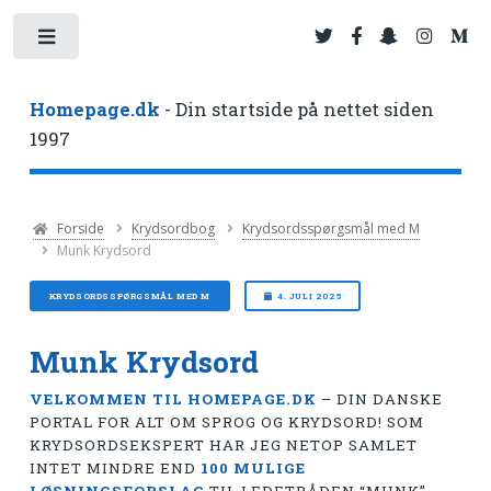
Toggle
Homepage.dk
- Din startside på nettet siden
1997
Forside
Krydsordbog
Krydsordsspørgsmål med M
Munk Krydsord
KRYDSORDSSPØRGSMÅL MED M
4. JULI 2025
Munk Krydsord
VELKOMMEN TIL HOMEPAGE.DK
– DIN DANSKE
PORTAL FOR ALT OM SPROG OG KRYDSORD! SOM
KRYDSORDSEKSPERT HAR JEG NETOP SAMLET
INTET MINDRE END
100 MULIGE