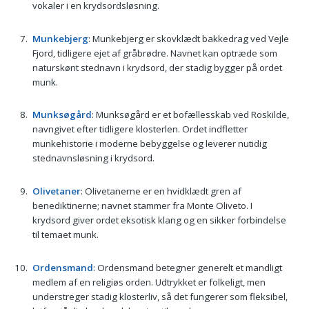
vokaler i en krydsordsløsning.
Munkebjerg
: Munkebjerg er skovklædt bakkedrag ved Vejle
Fjord, tidligere ejet af gråbrødre. Navnet kan optræde som
naturskønt stednavn i krydsord, der stadig bygger på ordet
munk.
Munksøgård
: Munksøgård er et bofællesskab ved Roskilde,
navngivet efter tidligere klosterlen. Ordet indfletter
munkehistorie i moderne bebyggelse og leverer nutidig
stednavnsløsning i krydsord.
Olivetaner
: Olivetanerne er en hvidklædt gren af
benediktinerne; navnet stammer fra Monte Oliveto. I
krydsord giver ordet eksotisk klang og en sikker forbindelse
til temaet munk.
Ordensmand
: Ordensmand betegner generelt et mandligt
medlem af en religiøs orden. Udtrykket er folkeligt, men
understreger stadig klosterliv, så det fungerer som fleksibel,