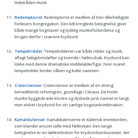
ledetråden munk.
Redemptorist
: Redemptorist er medlem af Den Allerhelligste
Forløsers Kongregation. Den lidt kringlede betegnelse giver
både mange bogstaver og tydelig munkeforbindelse og
bruges derfor i sværere krydsord.
Tempelridder
: Tempelridderen var både ridder og munk,
aflagt fattigdomsløfter og boende i fællesskab. Krydsord kan
lokke med denne dramatiske middelalderfigur, hvor svaret
tempelridder binder våben og kutte sammen.
Cistercienser
: Cistercienser er medlem af en streng
benediktinsk reformgren, grundlagt i Citeaux. De hvide
munke byggede øde klostre og dyrkede jord; navnet er langt,
men elsket i krydsord for sin særlige bogstavkombination.
Kamaldulenser
: Kamaldulenserne er italiensk eremitorden,
som blander ensom celle med fællesbøn. Den lange
betegnelse er en lækkerbisken for krydsordsentusiaster, der