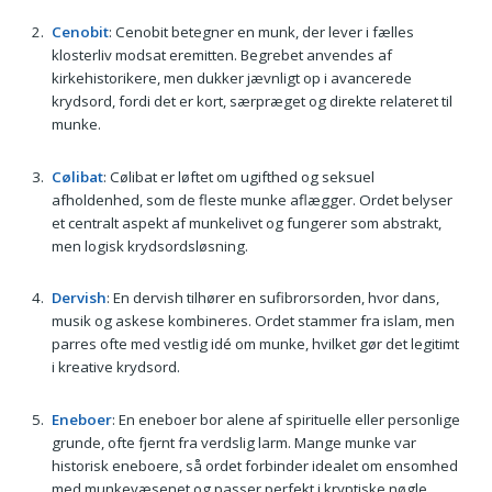
Cenobit
: Cenobit betegner en munk, der lever i fælles
klosterliv modsat eremitten. Begrebet anvendes af
kirkehistorikere, men dukker jævnligt op i avancerede
krydsord, fordi det er kort, særpræget og direkte relateret til
munke.
Cølibat
: Cølibat er løftet om ugifthed og seksuel
afholdenhed, som de fleste munke aflægger. Ordet belyser
et centralt aspekt af munkelivet og fungerer som abstrakt,
men logisk krydsordsløsning.
Dervish
: En dervish tilhører en sufibrorsorden, hvor dans,
musik og askese kombineres. Ordet stammer fra islam, men
parres ofte med vestlig idé om munke, hvilket gør det legitimt
i kreative krydsord.
Eneboer
: En eneboer bor alene af spirituelle eller personlige
grunde, ofte fjernt fra verdslig larm. Mange munke var
historisk eneboere, så ordet forbinder idealet om ensomhed
med munkevæsenet og passer perfekt i kryptiske nøgle.