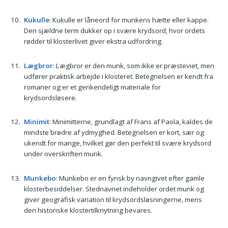
Kukulle
: Kukulle er låneord for munkens hætte eller kappe.
Den sjældne term dukker op i svære krydsord, hvor ordets
rødder til klosterlivet giver ekstra udfordring.
Lægbror
: Lægbror er den munk, som ikke er præsteviet, men
udfører praktisk arbejde i klosteret. Betegnelsen er kendt fra
romaner og er et genkendeligt materiale for
krydsordsløsere.
Minimit
: Minimitterne, grundlagt af Frans af Paola, kaldes de
mindste brødre af ydmyghed. Betegnelsen er kort, sær og
ukendt for mange, hvilket gør den perfekt til svære krydsord
under overskriften munk.
Munkebo
: Munkebo er en fynsk by navngivet efter gamle
klosterbesiddelser. Stednavnet indeholder ordet munk og
giver geografisk variation til krydsordsløsningerne, mens
den historiske kloster­tilknytning bevares.