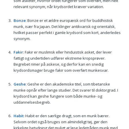
som asketer, hvorfor ordet fungerer som overført, men helt
relevant synonym, når krydsordet kræver variation.
Bonze
: Bonze er et ældre europæisk ord for buddhistisk
munk, især fra Japan. Det klinger antikvarisk og orientalsk,
hvilket passer perfekt i gamle krydsord som kort, anderledes
synonym.
Fakir
: Fakir er muslimsk eller hinduistisk asket, der lever
fattigt og undertiden udfører ekstreme kropsprøver.
Begrebet rimer på askese, og derfor kan en snedig
krydsordsmager bruge fakir som overført munkesvar.
Geshe
: Geshe er den akademiske titel, som tibetanske
munke opnår efter lange studier. Det svarer til doktorgrad. I
krydsord kan geshe fungere som både munke- og
uddannelsesbegreb.
Habit
: Habit er den særlige dragt, som en munk bærer.
Selvom ordet også bruges om almindeligt tøj, gør den
kirkelige betydning det muligt at løse ledetråden munk med