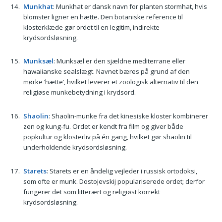
Munkhat
: Munkhat er dansk navn for planten stormhat, hvis
blomster ligner en hætte. Den botaniske reference til
klosterklæde gør ordet til en legitim, indirekte
krydsordsløsning.
Munksæl
: Munksæl er den sjældne mediterrane eller
hawaiianske sealslægt. Navnet bæres på grund af den
mørke ’hætte’, hvilket leverer et zoologisk alternativ til den
religiøse munkebetydning i krydsord.
Shaolin
: Shaolin-munke fra det kinesiske kloster kombinerer
zen og kung-fu. Ordet er kendt fra film og giver både
popkultur og klosterliv på én gang, hvilket gør shaolin til
underholdende krydsordsløsning.
Starets
: Starets er en åndelig vejleder i russisk ortodoksi,
som ofte er munk. Dostojevskij populariserede ordet; derfor
fungerer det som litterært og religiøst korrekt
krydsordsløsning.