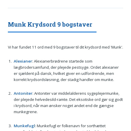
Munk Krydsord 9 bogstaver
Vi har fundet 11 ord med 9 bogstaver til dit krydsord med 'Munk'.
Alexianer
: Alexianerbrødrene startede som
lægbrodersamfund, der plejede pestsyge. Ordet alexianer
er sjældent på dansk, hvilket giver en udfordrende, men
korrekt krydsordsløsning, der stadig handler om munke.
Antoniter
: Antoniter var middelalderens sygeplejermunke,
der plejede helvedesild-ramte. Det eksotiske ord gør sig godt
i krydsord, når man ønsker noget andet end de gængse
munkegrene.
Munkefugl
: Munkefugl er folkenavn for sorthættet