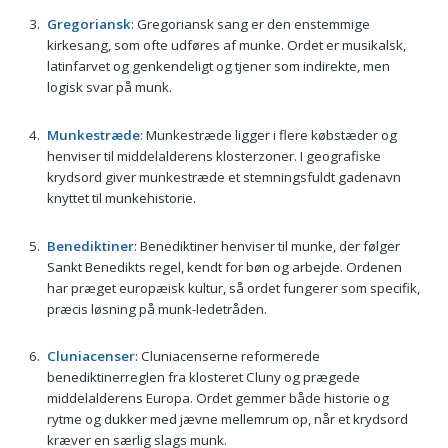
Gregoriansk
: Gregoriansk sang er den enstemmige
kirkesang, som ofte udføres af munke. Ordet er musikalsk,
latinfarvet og genkendeligt og tjener som indirekte, men
logisk svar på munk.
Munkestræde
: Munkestræde ligger i flere købstæder og
henviser til middelalderens klosterzoner. I geografiske
krydsord giver munkestræde et stemningsfuldt gadenavn
knyttet til munkehistorie.
Benediktiner
: Benediktiner henviser til munke, der følger
Sankt Benedikts regel, kendt for bøn og arbejde. Ordenen
har præget europæisk kultur, så ordet fungerer som specifik,
præcis løsning på munk-ledetråden.
Cluniacenser
: Cluniacenserne reformerede
benediktinerreglen fra klosteret Cluny og prægede
middelalderens Europa. Ordet gemmer både historie og
rytme og dukker med jævne mellemrum op, når et krydsord
kræver en særlig slags munk.