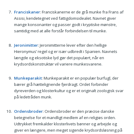
Franciskaner
: Franciskanerne er de grå munke fra Frans af
Assisi, kendetegnet ved fattigdomsidealet. Navnet giver
mange konsonanter og passer godt i kryptiske mønstre,
samtidig med at alle forstår forbindelsen til munke.
Jeronimitter
: Jeronimitterne lever efter den hellige
Hieronymus’ regel og er især udbredt i Spanien. Navnets
længde og eksotiske lyd gør det populært, når en
krydsordskonstruktør vil variere munkesvarene.
Munkeparakit
: Munkeparakit er en populær burfugl, der
bærer grå hættelignende fjerdragt. Ordet forbinder
dyreverden og klosterkultur og er et originalt zoologisk svar
på ledetråden munk.
Ordensbroder
: Ordensbroder er den præcise danske
betegnelse for et mandligt medlem af en religiøs orden.
Udtrykket fremkalder klosterlivets bønner og arbejde og
giver en længere, men meget sigende krydsordsløsning på