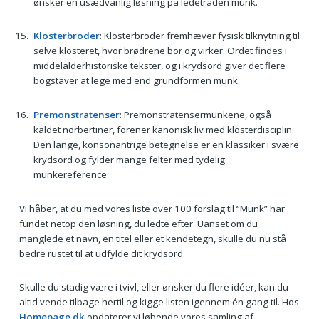
ønsker en usædvanlig løsning på ledetråden munk.
Klosterbroder
: Klosterbroder fremhæver fysisk tilknytning til
selve klosteret, hvor brødrene bor og virker. Ordet findes i
middelalderhistoriske tekster, og i krydsord giver det flere
bogstaver at lege med end grundformen munk.
Premonstratenser
: Premonstratensermunkene, også
kaldet norbertiner, forener kanonisk liv med klosterdisciplin.
Den lange, konsonantrige betegnelse er en klassiker i svære
krydsord og fylder mange felter med tydelig
munkereference.
Vi håber, at du med vores liste over 100 forslag til “Munk” har
fundet netop den løsning, du ledte efter. Uanset om du
manglede et navn, en titel eller et kendetegn, skulle du nu stå
bedre rustet til at udfylde dit krydsord.
Skulle du stadig være i tvivl, eller ønsker du flere idéer, kan du
altid vende tilbage hertil og kigge listen igennem én gang til. Hos
Homepage.dk
opdaterer vi løbende vores samling af