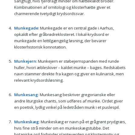
sangfugl, hvis fjerdragt minder om hætteklædt broder.
Kombinationen af ornitologi og klosterhætte giver et
charmerende tvetydigt krydsordssvar.
Munkegade
: Munkegade er en central gade i Aarhus,
opkaldt efter gråbrødreklosteret. I lokal-krydsord er
munkegade en lettilgængelig løsning, der bevarer
klosterhistorisk konnotation.
Munkejern
: Munkejern er støbejernspanden med runde
huller, hvori æbleskiver – kaldet munke – bages. Redskabets
navn stammer direkte fra kagen og giver en kulinarisk, men
relevant krydsordsløsning.
Munkesang
: Munkesang beskriver gregorianske eller
andre liturgiske chants, som udføres af munke. Ordet giver
en poetisk, lydlig vinkel på ledetråden munk i et puslespil.
Munkeskæg
: Munkeskæg er navn på et grågrønt prydgræs,
hvis fine strå minder om en munkeskægstubbe. Det
botaniske ord forbinder planteverden og klostermotiv og