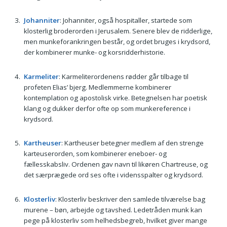
Johanniter
: Johanniter, også hospitaller, startede som
klosterlig broderorden i Jerusalem. Senere blev de ridderlige,
men munkeforankringen består, og ordet bruges i krydsord,
der kombinerer munke- og korsridderhistorie.
Karmeliter
: Karmeliterordenens rødder går tilbage til
profeten Elias’ bjerg. Medlemmerne kombinerer
kontemplation og apostolisk virke. Betegnelsen har poetisk
klang og dukker derfor ofte op som munke­reference i
krydsord.
Kartheuser
: Kartheuser betegner medlem af den strenge
karteuserorden, som kombinerer eneboer- og
fællesskabsliv. Ordenen gav navn til likøren Chartreuse, og
det særprægede ord ses ofte i vidensspalter og krydsord.
Klosterliv
: Klosterliv beskriver den samlede tilværelse bag
murene – bøn, arbejde og tavshed. Ledetråden munk kan
pege på klosterliv som helhedsbegreb, hvilket giver mange