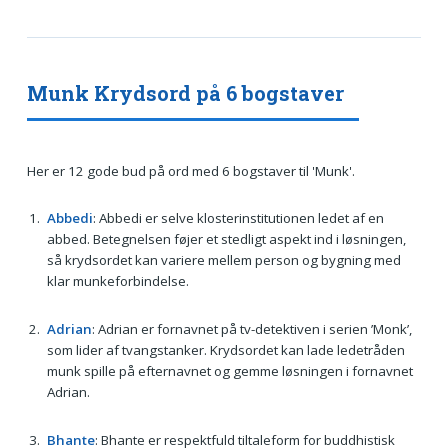
Munk Krydsord på 6 bogstaver
Her er 12 gode bud på ord med 6 bogstaver til 'Munk'.
Abbedi
: Abbedi er selve klosterinstitutionen ledet af en
abbed. Betegnelsen føjer et stedligt aspekt ind i løsningen,
så krydsordet kan variere mellem person og bygning med
klar munkeforbindelse.
Adrian
: Adrian er fornavnet på tv-detektiven i serien ’Monk’,
som lider af tvangstanker. Krydsordet kan lade ledetråden
munk spille på efternavnet og gemme løsningen i fornavnet
Adrian.
Bhante
: Bhante er respektfuld tiltaleform for buddhistisk