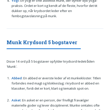
Yogi
: En yogi er ofte asketisk munk, der dyrker dyb yoga-
praksis. Ordet er kort og kendt af de fleste, hvorfor det tit
dukker op, når krydsordet leder efter en
fembogstavsløsning på munk.
Munk Krydsord 5 bogstaver
Disse 14 ord på 5 bogstaver opfylder krydsord-ledetråden
'Munk'.
Abbed
: En abbed er øverste leder af et munkekloster. Titlen
forbindes med magt og klokkeslag; i krydsord er abbed en
klassiker, fordi det er kort, klart og tematisk spot-on.
Asket
: En asket er en person, der frivilligt fravælger
materielle goder og lever disciplineret. Munke omtales ofte