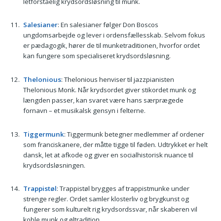
letforståelig krydsordsløsning til munk.
Salesianer
: En salesianer følger Don Boscos
ungdomsarbejde og lever i ordensfællesskab. Selvom fokus
er pædagogik, hører de til munke­traditionen, hvorfor ordet
kan fungere som specialiseret krydsordsløsning.
Thelonious
: Thelonious henviser til jazzpianisten
Thelonious Monk. Når krydsordet giver stikordet munk og
længden passer, kan svaret være hans særprægede
fornavn – et musikalsk gensyn i felterne.
Tiggermunk
: Tiggermunk betegner medlemmer af ordener
som franciskanere, der måtte tigge til føden. Udtrykket er helt
dansk, let at afkode og giver en socialhistorisk nuance til
krydsordsløsningen.
Trappistøl
: Trappistøl brygges af trappistmunke under
strenge regler. Ordet samler klosterliv og brygkunst og
fungerer som kulturelt rig krydsordssvar, når skaberen vil
koble munk og øltradition.