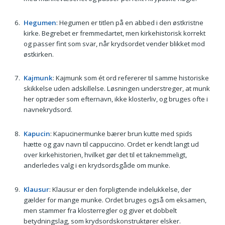
Hegumen
: Hegumen er titlen på en abbed i den østkristne
kirke. Begrebet er fremmedartet, men kirkehistorisk korrekt
og passer fint som svar, når krydsordet vender blikket mod
østkirken.
Kajmunk
: Kajmunk som ét ord refererer til samme historiske
skikkelse uden adskillelse. Løsningen understreger, at munk
her optræder som efternavn, ikke klosterliv, og bruges ofte i
navnekrydsord.
Kapucin
: Kapucinermunke bærer brun kutte med spids
hætte og gav navn til cappuccino. Ordet er kendt langt ud
over kirkehistorien, hvilket gør det til et taknemmeligt,
anderledes valg i en krydsordsgåde om munke.
Klausur
: Klausur er den forpligtende indelukkelse, der
gælder for mange munke. Ordet bruges også om eksamen,
men stammer fra klosterregler og giver et dobbelt
betydningslag, som krydsords­konstruktører elsker.