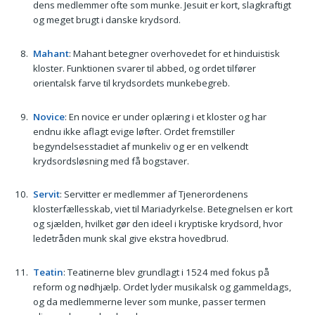
dens medlemmer ofte som munke. Jesuit er kort, slagkraftigt
og meget brugt i danske krydsord.
Mahant
: Mahant betegner overhovedet for et hinduistisk
kloster. Funktionen svarer til abbed, og ordet tilfører
orientalsk farve til krydsordets munkebegreb.
Novice
: En novice er under oplæring i et kloster og har
endnu ikke aflagt evige løfter. Ordet fremstiller
begyndelsesstadiet af munkeliv og er en velkendt
krydsordsløsning med få bogstaver.
Servit
: Servitter er medlemmer af Tjenerordenens
klosterfællesskab, viet til Mariadyrkelse. Betegnelsen er kort
og sjælden, hvilket gør den ideel i kryptiske krydsord, hvor
ledetråden munk skal give ekstra hovedbrud.
Teatin
: Teatinerne blev grundlagt i 1524 med fokus på
reform og nødhjælp. Ordet lyder musikalsk og gammeldags,
og da medlemmerne lever som munke, passer termen