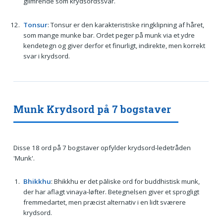
glimrende som krydsordssvar.
Tonsur
: Tonsur er den karakteristiske ringklipning af håret,
som mange munke bar. Ordet peger på munk via et ydre
kendetegn og giver derfor et finurligt, indirekte, men korrekt
svar i krydsord.
Munk Krydsord på 7 bogstaver
Disse 18 ord på 7 bogstaver opfylder krydsord-ledetråden
'Munk'.
Bhikkhu
: Bhikkhu er det pāliske ord for buddhistisk munk,
der har aflagt vinaya-løfter. Betegnelsen giver et sprogligt
fremmedartet, men præcist alternativ i en lidt sværere
krydsord.