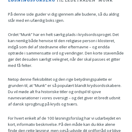
LØSNINGSFORSLAG
TIL LEDETRÅDEN “MUNK”
På denne side guider vi dig igennem alle budene, så du aldrig
står med en ufærdig boks igen.
Ordet “Munk” har en helt særlig plads i krydsordssproget. Det
kan nemlig både henvise til den religiøse person i klosteret,
indgå som del af stednavne eller efternavne – og endda
optræde i sammensatte ord og vendinger. Den korte stavemåde
gør det desuden særligt velegnet, når der skal passes et gitter
med få felter.
Netop denne fleksibilitet og den rige betydningspalette er
grunden til, at “Munk” er så populært blandt krydsordsskabere.
Du vil møde alt fra historiske titler og ordspil til sjove
navnevariationer i vores oversigt – og det giver et bredt udsnit
af dansk sprogbrug på kryds og tværs.
For hvert enkelt af de 100 løsningsforslag har vi udarbejdet en
kort, informativ beskrivelse. På den måde kan du ikke alene
finde den rette løsning, men også udvide dit ordforråd og blive