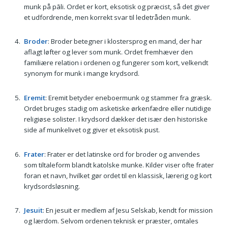
munk på pāli. Ordet er kort, eksotisk og præcist, så det giver
et udfordrende, men korrekt svar til ledetråden munk.
Broder
: Broder betegner i klostersprog en mand, der har
aflagt løfter og lever som munk. Ordet fremhæver den
familiære relation i ordenen og fungerer som kort, velkendt
synonym for munk i mange krydsord.
Eremit
: Eremit betyder eneboermunk og stammer fra græsk.
Ordet bruges stadig om asketiske ørkenfædre eller nutidige
religiøse solister. I krydsord dækker det især den historiske
side af munkelivet og giver et eksotisk pust.
Frater
: Frater er det latinske ord for broder og anvendes
som tiltaleform blandt katolske munke. Kilder viser ofte frater
foran et navn, hvilket gør ordet til en klassisk, lærerig og kort
krydsordsløsning.
Jesuit
: En jesuit er medlem af Jesu Selskab, kendt for mission
og lærdom. Selvom ordenen teknisk er præster, omtales