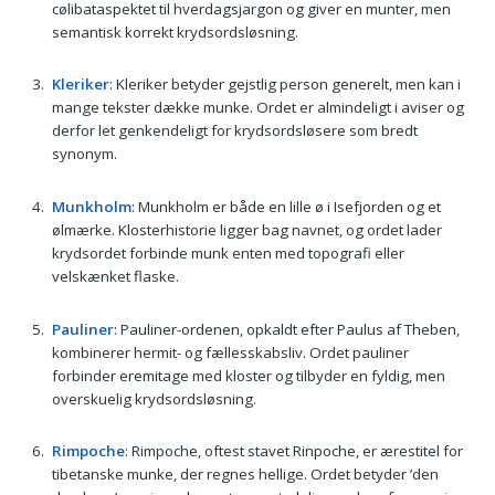
cølibataspektet til hverdagsjargon og giver en munter, men
semantisk korrekt krydsordsløsning.
Kleriker
: Kleriker betyder gejstlig person generelt, men kan i
mange tekster dække munke. Ordet er almindeligt i aviser og
derfor let genkendeligt for krydsordsløsere som bredt
synonym.
Munkholm
: Munkholm er både en lille ø i Isefjorden og et
ølmærke. Klosterhistorie ligger bag navnet, og ordet lader
krydsordet forbinde munk enten med topografi eller
velskænket flaske.
Pauliner
: Pauliner-ordenen, opkaldt efter Paulus af Theben,
kombinerer hermit- og fællesskabsliv. Ordet paulin­er
forbinder eremitage med kloster og tilbyder en fyldig, men
overskuelig krydsordsløsning.
Rimpoche
: Rimpoche, oftest stavet Rinpoche, er ærestitel for
tibetanske munke, der regnes hellige. Ordet betyder ’den