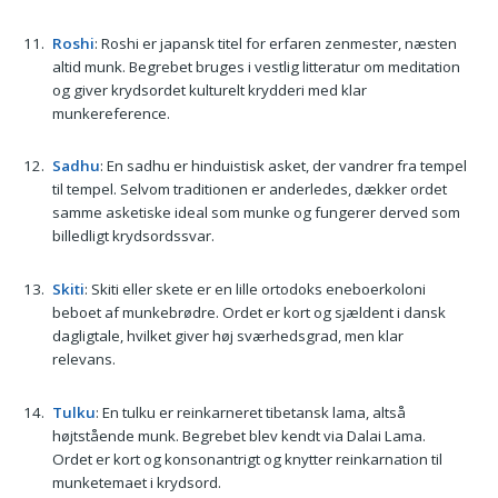
Roshi
: Roshi er japansk titel for erfaren zenmester, næsten
altid munk. Begrebet bruges i vestlig litteratur om meditation
og giver krydsordet kulturelt krydderi med klar
munkereference.
Sadhu
: En sadhu er hinduistisk asket, der vandrer fra tempel
til tempel. Selvom traditionen er anderledes, dækker ordet
samme asketiske ideal som munke og fungerer derved som
billedligt krydsordssvar.
Skiti
: Skiti eller skete er en lille ortodoks eneboerkoloni
beboet af munkebrødre. Ordet er kort og sjældent i dansk
dagligtale, hvilket giver høj sværhedsgrad, men klar
relevans.
Tulku
: En tulku er reinkarneret tibetansk lama, altså
højtstående munk. Begrebet blev kendt via Dalai Lama.
Ordet er kort og konsonantrigt og knytter reinkarnation til
munketemaet i krydsord.