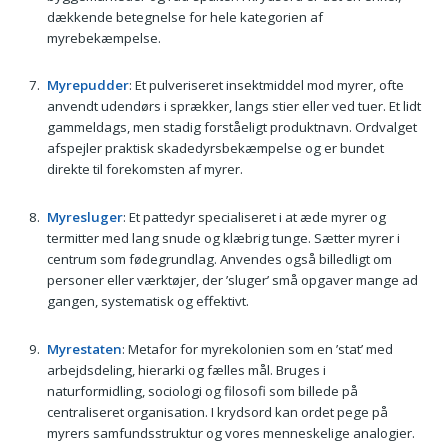
dækkende betegnelse for hele kategorien af
myrebekæmpelse.
Myrepudder
: Et pulveriseret insektmiddel mod myrer, ofte
anvendt udendørs i sprækker, langs stier eller ved tuer. Et lidt
gammeldags, men stadig forståeligt produktnavn. Ordvalget
afspejler praktisk skadedyrsbekæmpelse og er bundet
direkte til forekomsten af myrer.
Myresluger
: Et pattedyr specialiseret i at æde myrer og
termitter med lang snude og klæbrig tunge. Sætter myrer i
centrum som fødegrundlag. Anvendes også billedligt om
personer eller værktøjer, der ’sluger’ små opgaver mange ad
gangen, systematisk og effektivt.
Myrestaten
: Metafor for myrekolonien som en ’stat’ med
arbejdsdeling, hierarki og fælles mål. Bruges i
naturformidling, sociologi og filosofi som billede på
centraliseret organisation. I krydsord kan ordet pege på
myrers samfundsstruktur og vores menneskelige analogier.