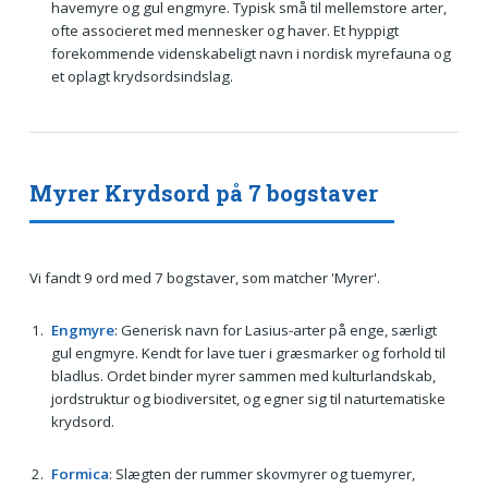
havemyre og gul engmyre. Typisk små til mellemstore arter,
ofte associeret med mennesker og haver. Et hyppigt
forekommende videnskabeligt navn i nordisk myrefauna og
et oplagt krydsordsindslag.
Myrer Krydsord på 7 bogstaver
Vi fandt 9 ord med 7 bogstaver, som matcher 'Myrer'.
Engmyre
: Generisk navn for Lasius-arter på enge, særligt
gul engmyre. Kendt for lave tuer i græsmarker og forhold til
bladlus. Ordet binder myrer sammen med kulturlandskab,
jordstruktur og biodiversitet, og egner sig til naturtematiske
krydsord.
Formica
: Slægten der rummer skovmyrer og tuemyrer,