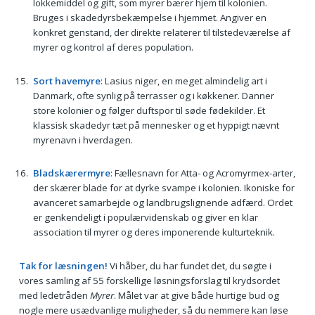
lokkemiddel og gift, som myrer bærer hjem til kolonien.
Bruges i skadedyrsbekæmpelse i hjemmet. Angiver en
konkret genstand, der direkte relaterer til tilstedeværelse af
myrer og kontrol af deres population.
Sort havemyre
: Lasius niger, en meget almindelig art i
Danmark, ofte synlig på terrasser og i køkkener. Danner
store kolonier og følger duftspor til søde fødekilder. Et
klassisk skadedyr tæt på mennesker og et hyppigt nævnt
myrenavn i hverdagen.
Bladskærermyre
: Fællesnavn for Atta- og Acromyrmex-arter,
der skærer blade for at dyrke svampe i kolonien. Ikoniske for
avanceret samarbejde og landbrugslignende adfærd. Ordet
er genkendeligt i populærvidenskab og giver en klar
association til myrer og deres imponerende kulturteknik.
Tak for læsningen!
Vi håber, du har fundet det, du søgte i
vores samling af 55 forskellige løsningsforslag til krydsordet
med ledetråden
Myrer
. Målet var at give både hurtige bud og
nogle mere usædvanlige muligheder, så du nemmere kan løse