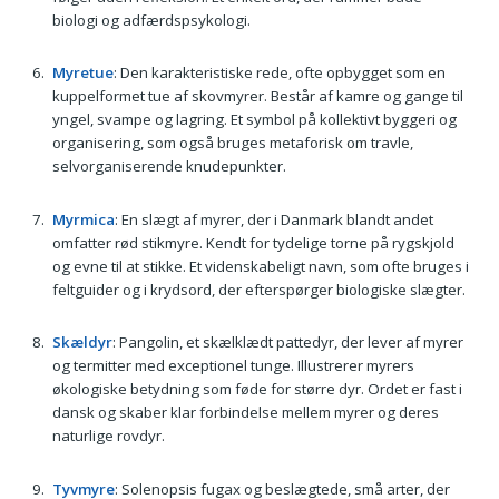
biologi og adfærdspsykologi.
Myretue
: Den karakteristiske rede, ofte opbygget som en
kuppelformet tue af skovmyrer. Består af kamre og gange til
yngel, svampe og lagring. Et symbol på kollektivt byggeri og
organisering, som også bruges metaforisk om travle,
selvorganiserende knudepunkter.
Myrmica
: En slægt af myrer, der i Danmark blandt andet
omfatter rød stikmyre. Kendt for tydelige torne på rygskjold
og evne til at stikke. Et videnskabeligt navn, som ofte bruges i
feltguider og i krydsord, der efterspørger biologiske slægter.
Skældyr
: Pangolin, et skælklædt pattedyr, der lever af myrer
og termitter med exceptionel tunge. Illustrerer myrers
økologiske betydning som føde for større dyr. Ordet er fast i
dansk og skaber klar forbindelse mellem myrer og deres
naturlige rovdyr.
Tyvmyre
: Solenopsis fugax og beslægtede, små arter, der