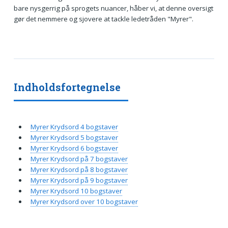
bare nysgerrig på sprogets nuancer, håber vi, at denne oversigt
gør det nemmere og sjovere at tackle ledetråden "Myrer".
Indholdsfortegnelse
Myrer Krydsord 4 bogstaver
Myrer Krydsord 5 bogstaver
Myrer Krydsord 6 bogstaver
Myrer Krydsord på 7 bogstaver
Myrer Krydsord på 8 bogstaver
Myrer Krydsord på 9 bogstaver
Myrer Krydsord 10 bogstaver
Myrer Krydsord over 10 bogstaver