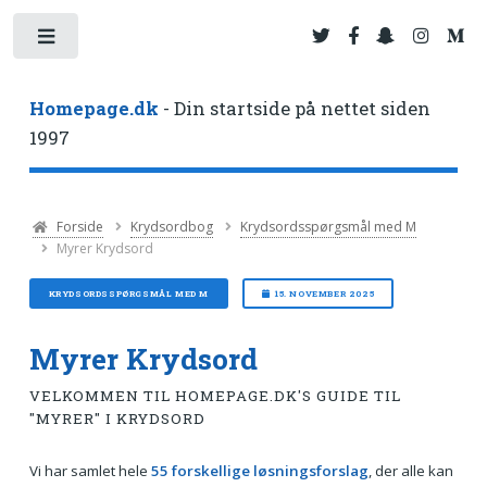
Toggle
Homepage.dk
- Din startside på nettet siden
1997
Forside
Krydsordbog
Krydsordsspørgsmål med M
Myrer Krydsord
KRYDSORDSSPØRGSMÅL MED M
15. NOVEMBER 2025
Myrer Krydsord
VELKOMMEN TIL HOMEPAGE.DK'S GUIDE TIL
"MYRER" I KRYDSORD
Vi har samlet hele
55 forskellige løsningsforslag
, der alle kan