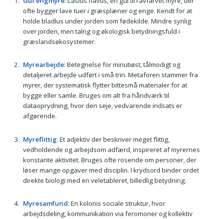
Gul engmyre
: Lasius flavus, en gul til ravfarvet myre, der
ofte bygger lave tuer i græsplæner og enge. Kendt for at
holde bladlus under jorden som fødekilde. Mindre synlig
over jorden, men talrig og økologisk betydningsfuld i
græslandsøkosystemer.
Myrearbejde
: Betegnelse for minutiøst, tålmodigt og
detaljeret arbejde udført i små trin. Metaforen stammer fra
myrer, der systematisk flytter bittesmå materialer for at
bygge eller samle. Bruges om alt fra håndværk til
dataoprydning, hvor den seje, vedvarende indsats er
afgørende.
Myreflittig
: Et adjektiv der beskriver meget flittig,
vedholdende og arbejdsom adfærd, inspireret af myrernes
konstante aktivitet. Bruges ofte rosende om personer, der
løser mange opgaver med disciplin. I krydsord binder ordet
direkte biologi med en veletableret, billedlig betydning.
Myresamfund
: En kolonis sociale struktur, hvor
arbejdsdeling, kommunikation via feromoner og kollektiv