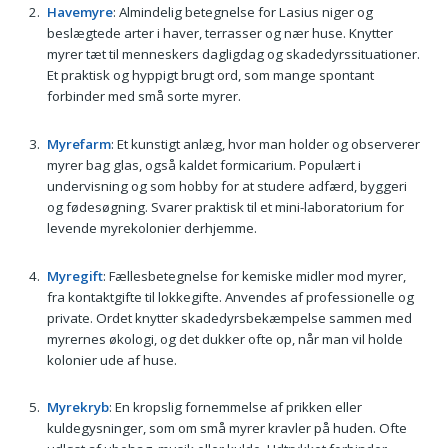
Havemyre
: Almindelig betegnelse for Lasius niger og
beslægtede arter i haver, terrasser og nær huse. Knytter
myrer tæt til menneskers dagligdag og skadedyrssituationer.
Et praktisk og hyppigt brugt ord, som mange spontant
forbinder med små sorte myrer.
Myrefarm
: Et kunstigt anlæg, hvor man holder og observerer
myrer bag glas, også kaldet formicarium. Populært i
undervisning og som hobby for at studere adfærd, byggeri
og fødesøgning. Svarer praktisk til et mini-laboratorium for
levende myrekolonier derhjemme.
Myregift
: Fællesbetegnelse for kemiske midler mod myrer,
fra kontaktgifte til lokkegifte. Anvendes af professionelle og
private. Ordet knytter skadedyrsbekæmpelse sammen med
myrernes økologi, og det dukker ofte op, når man vil holde
kolonier ude af huse.
Myrekryb
: En kropslig fornemmelse af prikken eller
kuldegysninger, som om små myrer kravler på huden. Ofte