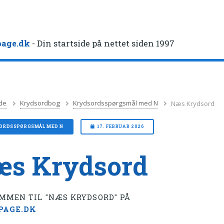
age.dk
- Din startside på nettet siden 1997
de
Krydsordbog
Krydsordsspørgsmål med N
Næs Krydsord
ORDSSPØRGSMÅL MED N
17. FEBRUAR 2026
æs Krydsord
MMEN TIL "NÆS KRYDSORD" PÅ
PAGE.DK