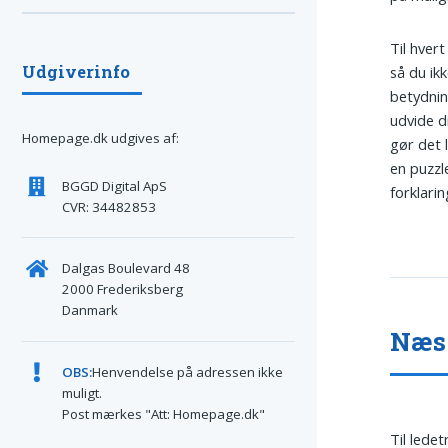
Til hvert
Udgiverinfo
så du ik
betydnin
udvide d
Homepage.dk udgives af:
gør det 
en puzzle
BGGD Digital ApS
forklarin
CVR: 34482853
Dalgas Boulevard 48
2000 Frederiksberg
Danmark
Næs 
OBS:
Henvendelse på adressen ikke
muligt.
Post mærkes "Att: Homepage.dk"
Til lede