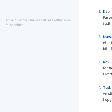
Kap
:
Farve
© 1997 - 2026 Homepage.dk. Alle rettigheder
i udt
forbeholdes
Næs
eller
bille
Rev
:
for n
Overf
Tud
:
vendi
I opg