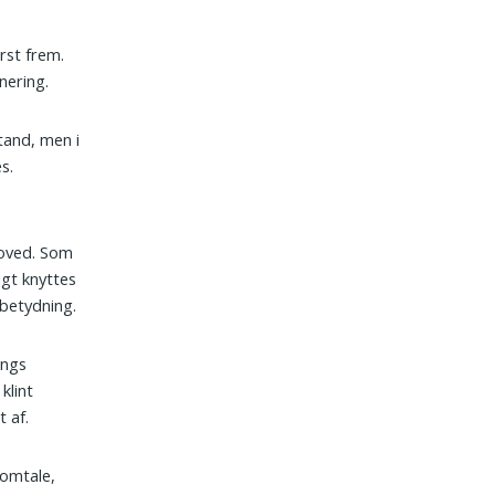
rst frem.
nering.
stand, men i
s.
Hoved. Som
igt knyttes
 betydning.
angs
klint
 af.
 omtale,