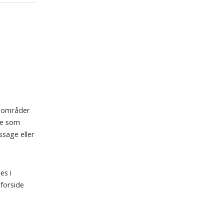
ndområder
ne som
sage eller
es i
forside