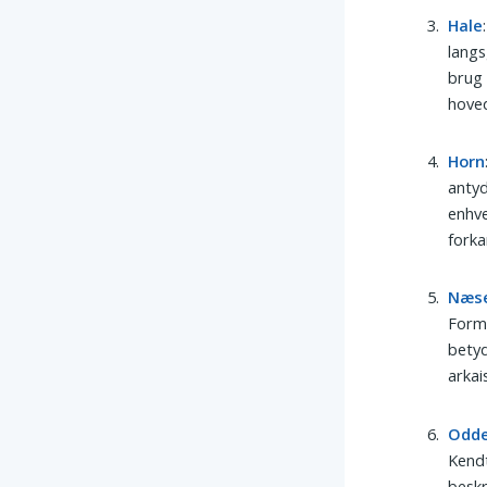
Hale
langs
brug 
hove
Horn
antyd
enhve
forka
Næs
Forme
betyd
arkai
Odd
Kendt
beskr