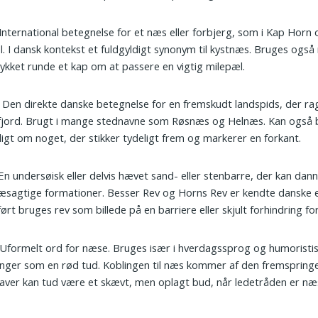
 International betegnelse for et næs eller forbjerg, som i Kap Horn
l. I dansk kontekst et fuldgyldigt synonym til kystnæs. Bruges også
rykket runde et kap om at passere en vigtig milepæl.
: Den direkte danske betegnelse for en fremskudt landspids, der rag
 fjord. Brugt i mange stednavne som Røsnæs og Helnæs. Kan også
dligt om noget, der stikker tydeligt frem og markerer en forkant.
 En undersøisk eller delvis hævet sand- eller stenbarre, der kan dan
æsagtige formationer. Besser Rev og Horns Rev er kendte danske 
ørt bruges rev som billede på en barriere eller skjult forhindring fo
 Uformelt ord for næse. Bruges især i hverdagssprog og humoristi
nger som en rød tud. Koblingen til næs kommer af den fremspring
aver kan tud være et skævt, men oplagt bud, når ledetråden er næ