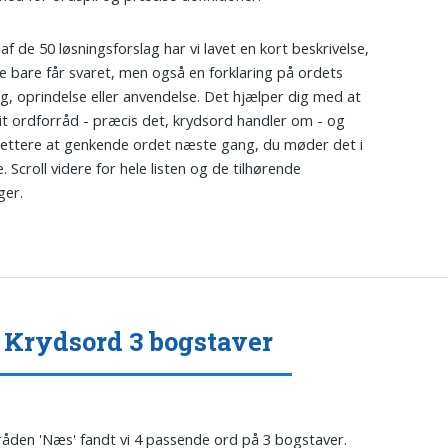
 af de 50 løsningsforslag har vi lavet en kort beskrivelse,
ke bare får svaret, men også en forklaring på ordets
g, oprindelse eller anvendelse. Det hjælper dig med at
it ordforråd - præcis det, krydsord handler om - og
lettere at genkende ordet næste gang, du møder det i
. Scroll videre for hele listen og de tilhørende
ger.
Krydsord 3 bogstaver
tråden 'Næs' fandt vi 4 passende ord på 3 bogstaver.