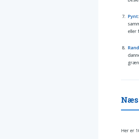
Pynt
samme
eller
Ran
danne
græns
Næs 
Her er 1