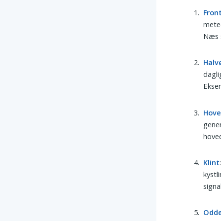
Fron
meteo
Næs s
Halv
dagli
Eksem
Hov
gener
hoved
Klint
kystl
signa
Odd