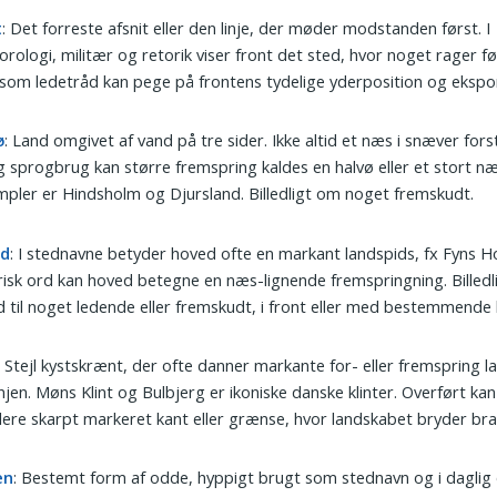
t
: Det forreste afsnit eller den linje, der møder modstanden først. I
rologi, militær og retorik viser front det sted, hvor noget rager fø
om ledetråd kan pege på frontens tydelige yderposition og ekspo
ø
: Land omgivet af vand på tre sider. Ikke altid et næs i snæver for
g sprogbrug kan større fremspring kaldes en halvø eller et stort næ
pler er Hindsholm og Djursland. Billedligt om noget fremskudt.
ed
: I stednavne betyder hoved ofte en markant landspids, fx Fyns 
isk ord kan hoved betegne en næs-lignende fremspringning. Billedl
 til noget ledende eller fremskudt, i front eller med bestemmende
: Stejl kystskrænt, der ofte danner markante for- eller fremspring l
injen. Møns Klint og Bulbjerg er ikoniske danske klinter. Overført kan 
lere skarpt markeret kant eller grænse, hvor landskabet bryder brat
en
: Bestemt form af odde, hyppigt brugt som stednavn og i daglig