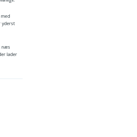
n med
r yderst
Et næs
der lader