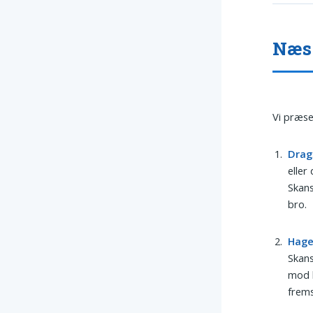
Næs 
Vi præse
Drag
eller
Skans
bro.
Hag
Skans
mod b
frem