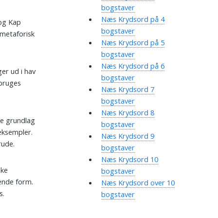
bogstaver
Næs Krydsord på 4
 og Kap
bogstaver
 metaforisk
Næs Krydsord på 5
bogstaver
Næs Krydsord på 6
er ud i hav
bogstaver
 bruges
Næs Krydsord 7
bogstaver
Næs Krydsord 8
ne grundlag
bogstaver
eksempler.
Næs Krydsord 9
rude.
bogstaver
Næs Krydsord 10
ske
bogstaver
ende form.
Næs Krydsord over 10
s.
bogstaver