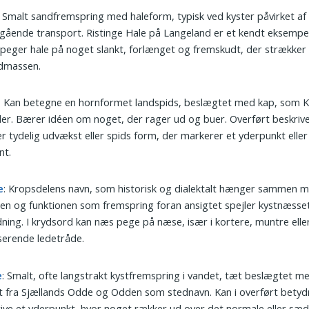
: Smalt sandfremspring med haleform, typisk ved kyster påvirket af
gående transport. Ristinge Hale på Langeland er et kendt eksempel. 
peger hale på noget slankt, forlænget og fremskudt, der strækker 
dmassen.
: Kan betegne en hornformet landspids, beslægtet med kap, som 
er. Bærer idéen om noget, der rager ud og buer. Overført beskriv
r tydelig udvækst eller spids form, der markerer et yderpunkt eller
nt.
e
: Kropsdelens navn, som historisk og dialektalt hænger sammen 
n og funktionen som fremspring foran ansigtet spejler kystnæsse
ning. I krydsord kan næs pege på næse, især i kortere, muntre elle
serende ledetråde.
e
: Smalt, ofte langstrakt kystfremspring i vandet, tæt beslægtet m
 fra Sjællands Odde og Odden som stednavn. Kan i overført betyd
ive et yderpunkt, hvor noget rækker ud over det normale eller sæd