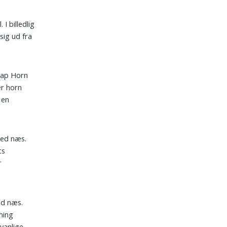
I billedlig
sig ud fra
Kap Horn
er horn
 en
med næs.
ts
r
ed næs.
ning
vanlige.