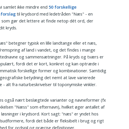
vi samlet ikke mindre end
50 forskellige
sforslag
til krydsord med ledetråden "Næs" - en
, som gør det lettere at finde netop dét ord, der
dit kryds.
æs" betegner typisk en lille landtange eller et næs,
 fremspring af land i vandet, og det findes i mange
stednavne og sammensætninger. På kryds og tværs er
pulært, fordi det er kort, konkret og kan optræde i
ammatisk forskellige former og kombinationer. Samtidig
geografiske betydning det nemt at lave varierede
 - alt fra naturbeskrivelser til toponymiske vinkler.
es også nært beslægtede varianter og navneformer (fx
kkelsen "Næss" som efternavn), hvilket øger antallet af
e løsninger i krydsord. Kort sagt: "næs" er yndet hos
sudformere, fordi det både er fleksibelt i brug og rigt
hed for ordspil og præcise definitioner.