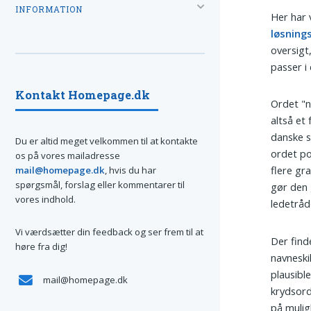
INFORMATION
Her har 
løsning
oversigt
passer i 
Kontakt Homepage.dk
Ordet "n
altså et
danske 
Du er altid meget velkommen til at kontakte
ordet po
os på vores mailadresse
flere gr
mail@homepage.dk
, hvis du har
spørgsmål, forslag eller kommentarer til
gør den 
vores indhold.
ledetråde
Vi værdsætter din feedback og ser frem til at
Der find
høre fra dig!
navneski
plausibl
mail@homepage.dk
krydsord
på mulig