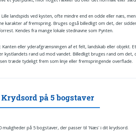
: Lille landspids ved kysten, ofte mindre end en odde eller næs, me
 karakter af fremspring. Bruges også billedligt om det, der sidde
 forrest. Kendes fra mange lokale stednavne som Pynten.
d
: Kanten eller yderafgrænsningen af et felt, landskab eller objekt. 
r kystlandets rand ud mod vandet. Billedligt bruges rand om det, 
en træde tydeligt frem som linje eller fremspringende overflade.
Krydsord på 5 bogstaver
0 muligheder på 5 bogstaver, der passer til 'Næs' i dit krydsord.