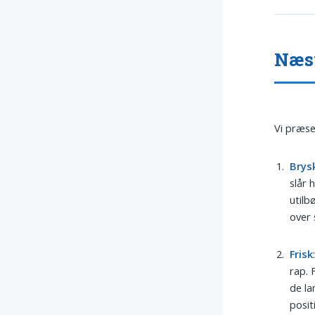
Næsv
Vi præse
Brys
slår 
utilb
over
Frisk
rap. 
de la
positi