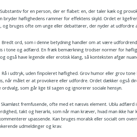
 Substantiv for en person, der er flabet: en, der taler kæk og provo
n bryder høflighedens rammer for effektens skyld. Ordet er ligefrem
, og bruges ofte om unge eller debattører, der nyder at udfordre a
: Bredt ord, som i denne betydning handler om at være udfordren
s i tone og adfærd. En fræk bemærkning trodser normer for høfli
og også have legende eller erotisk klang, så konteksten afgør nuan
: Rå i udtryk, uden finpoleret høflighed. Grov humor eller grov ton
s, når målet er at provokere eller udfordre. Ordet dækker også dir
 ordvalg, som går lige til sagen og ignorerer sociale hensyn.
: Skamløst fremfusende, ofte med et næsvis element. Ublu adfærd 
rdighed, takt og hierarki, som når man kræver, hvad man ikke har 
 kommenterer upassende. Kan bruges moralsk eller socialt om ove
okerende udmeldinger og krav.