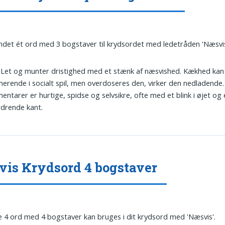
undet ét ord med 3 bogstaver til krydsordet med ledetråden 'Næsvis
: Let og munter dristighed med et stænk af næsvished. Kækhed ka
erende i socialt spil, men overdoseres den, virker den nedladende
ntarer er hurtige, spidse og selvsikre, ofte med et blink i øjet og 
drende kant.
is Krydsord 4 bogstaver
 4 ord med 4 bogstaver kan bruges i dit krydsord med 'Næsvis'.