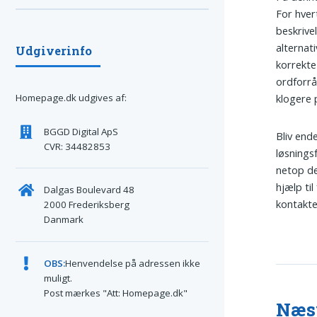
For hver
beskrive
alternat
Udgiverinfo
korrekte
ordforrå
klogere 
Homepage.dk udgives af:
BGGD Digital ApS
Bliv ende
CVR: 34482853
løsnings
netop de
hjælp til
Dalgas Boulevard 48
kontakte
2000 Frederiksberg
Danmark
OBS:
Henvendelse på adressen ikke
muligt.
Post mærkes "Att: Homepage.dk"
Næsv