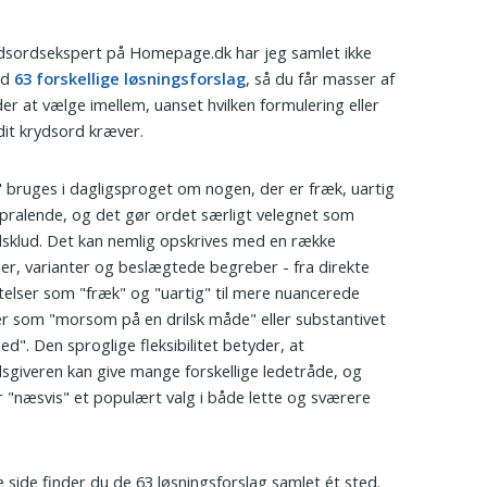
dsordsekspert på Homepage.dk har jeg samlet ikke
nd
63 forskellige løsningsforslag
, så du får masser af
er at vælge imellem, uanset hvilken formulering eller
it krydsord kræver.
 bruges i dagligsproget om nogen, der er fræk, uartig
dt pralende, og det gør ordet særligt velegnet som
sklud. Det kan nemlig opskrives med en række
r, varianter og beslægtede begreber - fra direkte
elser som "fræk" og "uartig" til mere nuancerede
r som "morsom på en drilsk måde" eller substantivet
ed". Den sproglige fleksibilitet betyder, at
sgiveren kan give mange forskellige ledetråde, og
r "næsvis" et populært valg i både lette og sværere
 side finder du de 63 løsningsforslag samlet ét sted.