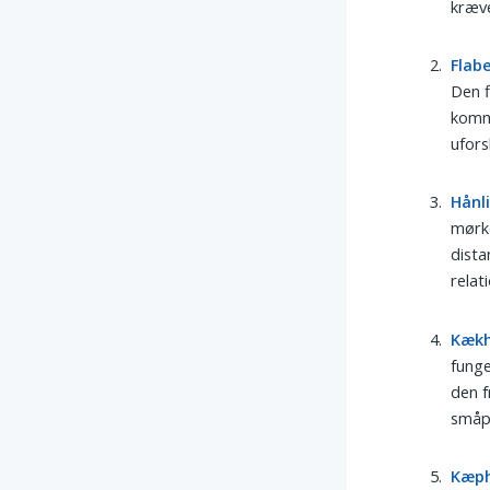
kræve
Flab
Den f
komme
ufor
Hånl
mørke
dista
relat
Kæk
funge
den f
småpr
Kæph