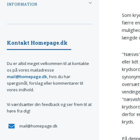
INFORMATION
Som kry
færre e
mulighed
længde d
Kontakt Homepage.dk
"Næsvis"
eller li
Du er altid meget velkommen til at kontakte
krydsord
os på vores mailadresse
synonyme
mail@homepage.dk
, hvis du har
spørgsmål, forslag eller kommentarer til
oversætt
vores indhold.
vendinge
"næsvish
Vi værdsætter din feedback og ser frem til at
krydsord
høre fra dig!
derfor e
kryds.
mail@homepage.dk
På denne