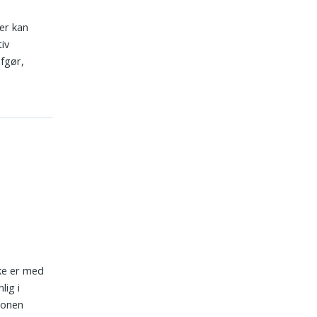
er kan
iv
afgør,
kke er med
lig i
tionen