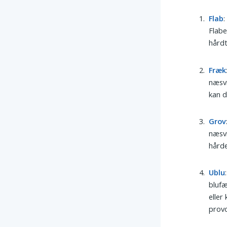
Flab
:
Flabe
hårdt
Fræk
næsvi
kan d
Grov
næsvi
hårde
Ublu
blufæ
eller
prov