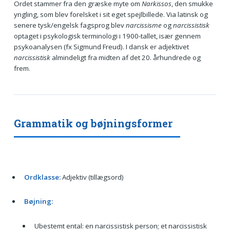
Ordet stammer fra den græske myte om
Narkissos
, den smukke
yngling, som blev forelsket i sit eget spejlbillede. Via latinsk og
senere tysk/engelsk fagsprog blev
narcissisme
og
narcissistisk
optaget i psykologisk terminologi i 1900-tallet, især gennem
psykoanalysen (fx Sigmund Freud). I dansk er adjektivet
narcissistisk
almindeligt fra midten af det 20. århundrede og
frem.
Grammatik og bøjningsformer
Ordklasse:
Adjektiv (tillægsord)
Bøjning:
Ubestemt ental: en narcissistisk person; et narcissistisk