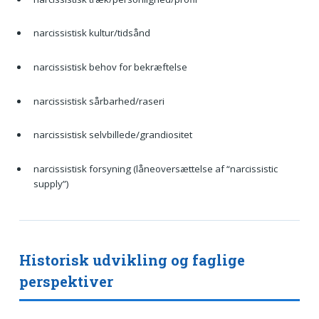
narcissistisk kultur/tidsånd
narcissistisk behov for bekræftelse
narcissistisk sårbarhed/raseri
narcissistisk selvbillede/grandiositet
narcissistisk forsyning (låneoversættelse af “narcissistic
supply”)
Historisk udvikling og faglige
perspektiver