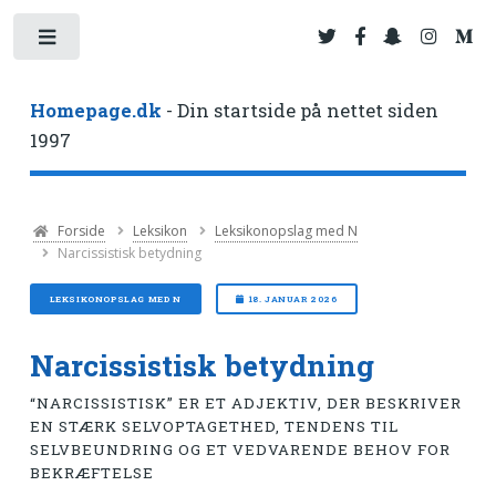
Toggle
Homepage.dk
- Din startside på nettet siden
1997
Forside
Leksikon
Leksikonopslag med N
Narcissistisk betydning
LEKSIKONOPSLAG MED N
18. JANUAR 2026
Narcissistisk betydning
“NARCISSISTISK” ER ET ADJEKTIV, DER BESKRIVER
EN STÆRK SELVOPTAGETHED, TENDENS TIL
SELVBEUNDRING OG ET VEDVARENDE BEHOV FOR
BEKRÆFTELSE