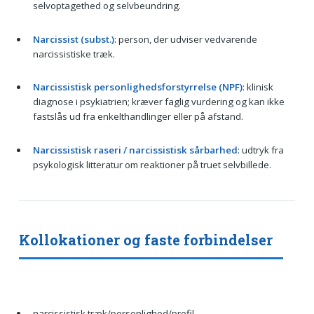
selvoptagethed og selvbeundring.
Narcissist (subst.)
: person, der udviser vedvarende
narcissistiske træk.
Narcissistisk personlighedsforstyrrelse (NPF)
: klinisk
diagnose i psykiatrien; kræver faglig vurdering og kan ikke
fastslås ud fra enkelthandlinger eller på afstand.
Narcissistisk raseri / narcissistisk sårbarhed
: udtryk fra
psykologisk litteratur om reaktioner på truet selvbillede.
Kollokationer og faste forbindelser
narcissistisk træk/personlighed/profil