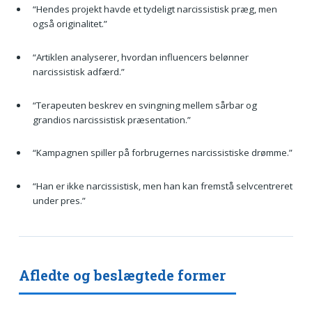
“Hendes projekt havde et tydeligt narcissistisk præg, men
også originalitet.”
“Artiklen analyserer, hvordan influencers belønner
narcissistisk adfærd.”
“Terapeuten beskrev en svingning mellem sårbar og
grandios narcissistisk præsentation.”
“Kampagnen spiller på forbrugernes narcissistiske drømme.”
“Han er ikke narcissistisk, men han kan fremstå selvcentreret
under pres.”
Afledte og beslægtede former