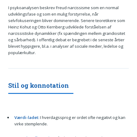
I psykoanalysen beskrev Freud narcissisme som en normal
udviklingsfase og som en mulig forstyrrelse, når
selvfokuseringen bliver dominerende. Senere teoretikere som
Heinz Kohut og Otto Kernberg udviklede forståelsen af
narcissistiske dynamikker (fx spændingen mellem grandiositet
og sårbarhed). I offentlig debat er begrebet i de seneste årtier
blevet hyppigere, bl.a. i analyser af sociale medier, ledelse og
populærkultur.
Stil og konnotation
Værdi-ladet:
I hverdagssprog er ordet ofte negativt og kan
virke stemplende.