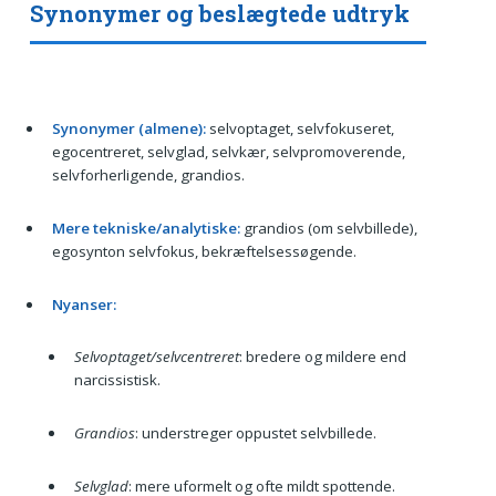
Synonymer og beslægtede udtryk
Synonymer (almene):
selvoptaget, selvfokuseret,
egocentreret, selvglad, selvkær, selvpromoverende,
selvforherligende, grandios.
Mere tekniske/analytiske:
grandios (om selvbillede),
egosynton selvfokus, bekræftelsessøgende.
Nyanser:
Selvoptaget/selvcentreret
: bredere og mildere end
narcissistisk.
Grandios
: understreger oppustet selvbillede.
Selvglad
: mere uformelt og ofte mildt spottende.