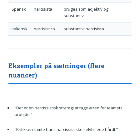
Spansk
narcisista
bruges som adjektiv og
substantiv
Italiensk
narcisistico
substantiv: narcisista
Eksempler på sætninger (flere
nuancer)
“Det er en narcissistisk strategi at tage æren for teamets
arbejde.”
“Kritikken ramte hans narcissistiske selvbillede hårdt.”