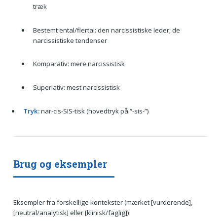
træk
Bestemt ental/flertal: den narcissistiske leder; de
narcissistiske tendenser
Komparativ: mere narcissistisk
Superlativ: mest narcissistisk
Tryk:
nar-cis-SIS-tisk (hovedtryk på “-sis-”)
Brug og eksempler
Eksempler fra forskellige kontekster (mærket [vurderende],
[neutral/analytisk] eller [klinisk/faglig]):