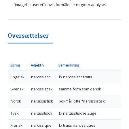
“imagefokuseret”), hvis formålet er nøgtern analyse.
Oversættelser
Sprog
Adjektiv
Bemærkning
Engelsk
narcissistic
fx narcissistic traits
Svensk
narcissistisk
samme form som dansk
Norsk
narsissistisk
bokmål: ofte “narsissistisk”
Tysk
narzisstisch
fx narzisstische Züge
Fransk
narcissique
fx traits narcissiques