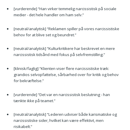
[vurderende] “Han virker temmelig narcissistisk på sociale
medier - det hele handler om ham selv.”
[neutral/analytisk] “Reklamen spiller på vores narcissistiske
behov for at blive set og beundret.”
[neutral/analytisk] “Kulturkritikere har beskrevet en mere
narcissistisk tidsånd med fokus på selvfremstilling.”
[klinisk/faglig] “Klienten viser flere narcissistiske træk:
grandios selvopfattelse, sårbarhed over for kritik og behov
for bekræftelse.”
[vurderende] “Det var en narcissistisk beslutning - han
tænkte ikke på teamet.”
[neutral/analytisk] “Lederen udviser både karismatiske og
narcissistiske sider, hvilket kan være effektivt, men
risikabelt.”