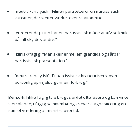
[neutral/analytisk] “Filmen portrætterer en narcissistisk
kunstner, der sætter værket over relationerne.”
[vurderende] “Hun har en narcissistisk måde at afvise kritik
på: alt skyldes andre.”
[klinisk/faglig] “Man skelner mellem grandios og sårbar
narcissistisk præsentation.”
[neutral/analytisk] “Et narcissistisk brandunivers lover
personlig ophøjelse gennem forbrug.”
Bemærk: I ikke-faglig tale bruges ordet ofte løsere og kan virke
stemplende; i faglig sammenhæng kræver diagnosticering en
samlet vurdering af mønstre over tid.