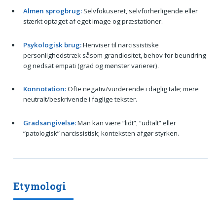
Almen sprogbrug:
Selvfokuseret, selvforherligende eller
stærkt optaget af eget image og præstationer.
Psykologisk brug:
Henviser til narcissistiske
personlighedstræk såsom grandiositet, behov for beundring
og nedsat empati (grad og mønster varierer).
Konnotation:
Ofte negativ/vurderende i daglig tale; mere
neutralt/beskrivende i faglige tekster.
Gradsangivelse:
Man kan være “lidt”, “udtalt” eller
“patologisk” narcissistisk; konteksten afgør styrken.
Etymologi