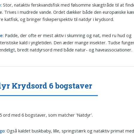
e
: Stor, nataktiv ferskvandsfisk med følsomme skægtråde til at finde
e. Trives i mudrede vande. Ordet dækker både den europæiske k
e katfisk, og bringer fiskeperspektiv til natdyr i krydsord.
se
: Padde, der ofte er mest aktiv i skumring og nat, med ru hud og
teristiske kald i yngletiden. Den æder mange insekter. Tudse fung
ndeligt, bredt natdyrsord med både natur- og haveassociationer.
yr Krydsord 6 bogstaver
 5 ord med 6 bogstaver, som matcher 'Natdyr'.
go
: Også kaldet buskbaby, lille, springstærk og nataktiv primat me