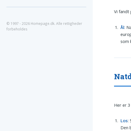
Vi fandt
© 1997 - 2026 Homepage.dk. Alle rettigheder
Ål
: N
forbeholdes
europ
som k
Natd
Her er 3
Los
:
Den b