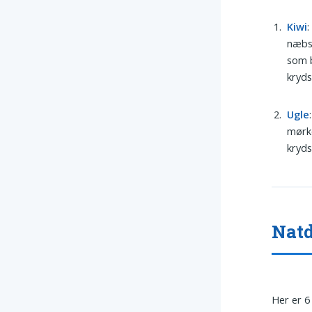
Kiwi
:
næbsp
som b
kryd
Ugle
mørke
kryd
Natd
Her er 6