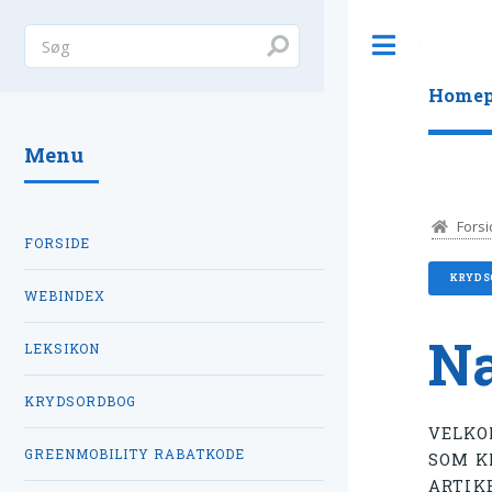
Toggle
Homep
Menu
Forsi
FORSIDE
KRYDS
WEBINDEX
Na
LEKSIKON
KRYDSORDBOG
VELKO
GREENMOBILITY RABATKODE
SOM K
ARTIK