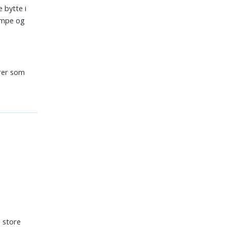
 bytte i
æmpe og
erer som
d store