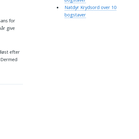
Natdyr Krydsord over 10
bogstaver
sans for
mår give
løst efter
n. Dermed