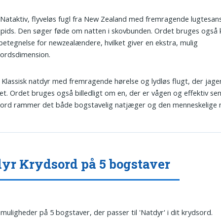
 Nataktiv, flyveløs fugl fra New Zealand med fremragende lugtesan
ids. Den søger føde om natten i skovbunden. Ordet bruges også k
etegnelse for newzealændere, hvilket giver en ekstra, mulig
sordsdimension.
: Klassisk natdyr med fremragende hørelse og lydløs flugt, der jage
t. Ordet bruges også billedligt om en, der er vågen og effektiv sent
sord rammer det både bogstavelig natjæger og den menneskelige n
yr Krydsord på 5 bogstaver
 muligheder på 5 bogstaver, der passer til 'Natdyr' i dit krydsord.