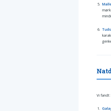
Mall
mørk
mindr
Tud
karak
genke
Natd
Vi fandt
Gala