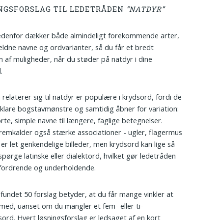
NGSFORSLAG TIL LEDETRÅDEN
“NATDYR”
edenfor dækker både almindeligt forekommende arter,
ldne navne og ordvarianter, så du får et bredt
 af muligheder, når du støder på natdyr i dine
.
relaterer sig til natdyr er populære i krydsord, fordi de
 klare bogstavmønstre og samtidig åbner for variation:
orte, simple navne til længere, faglige betegnelser.
remkalder også stærke associationer - ugler, flagermus
er let genkendelige billeder, men krydsord kan lige så
spørge latinske eller dialektord, hvilket gør ledetråden
fordrende og underholdende.
r fundet 50 forslag betyder, at du får mange vinkler at
med, uanset om du mangler et fem- eller ti-
ord. Hvert løsningsforslag er ledsaget af en kort