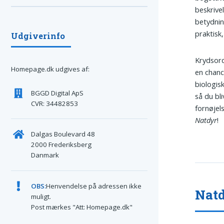
beskrive
betydnin
praktisk,
Udgiverinfo
Krydsord
Homepage.dk udgives af:
en chanc
biologisk
BGGD Digital ApS
så du bl
CVR: 34482853
fornøjel
Natdyr
!
Dalgas Boulevard 48
2000 Frederiksberg
Danmark
OBS:
Henvendelse på adressen ikke
Natd
muligt.
Post mærkes "Att: Homepage.dk"