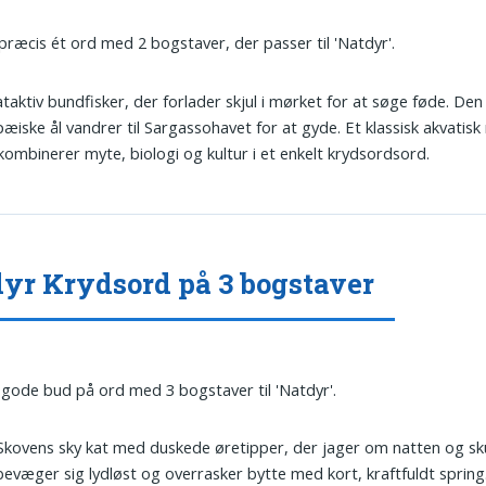
 præcis ét ord med 2 bogstaver, der passer til 'Natdyr'.
ataktiv bundfisker, der forlader skjul i mørket for at søge føde. Den
æiske ål vandrer til Sargassohavet for at gyde. Et klassisk akvatisk
ombinerer myte, biologi og kultur i et enkelt krydsordsord.
yr Krydsord på 3 bogstaver
 gode bud på ord med 3 bogstaver til 'Natdyr'.
 Skovens sky kat med duskede øretipper, der jager om natten og s
evæger sig lydløst og overrasker bytte med kort, kraftfuldt spring