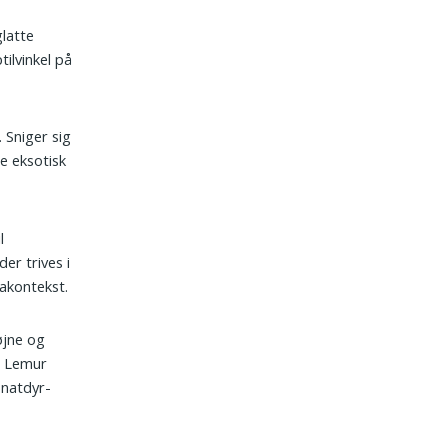
glatte
tilvinkel på
 Sniger sig
e eksotisk
l
r trives i
akontekst.
øjne og
. Lemur
 natdyr-