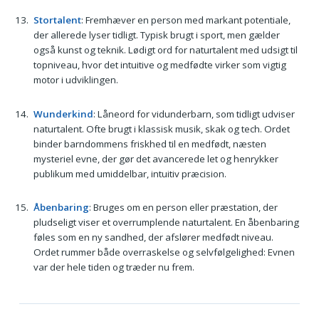
Stortalent
: Fremhæver en person med markant potentiale,
der allerede lyser tidligt. Typisk brugt i sport, men gælder
også kunst og teknik. Lødigt ord for naturtalent med udsigt til
topniveau, hvor det intuitive og medfødte virker som vigtig
motor i udviklingen.
Wunderkind
: Låneord for vidunderbarn, som tidligt udviser
naturtalent. Ofte brugt i klassisk musik, skak og tech. Ordet
binder barndommens friskhed til en medfødt, næsten
mysteriel evne, der gør det avancerede let og henrykker
publikum med umiddelbar, intuitiv præcision.
Åbenbaring
: Bruges om en person eller præstation, der
pludseligt viser et overrumplende naturtalent. En åbenbaring
føles som en ny sandhed, der afslører medfødt niveau.
Ordet rummer både overraskelse og selvfølgelighed: Evnen
var der hele tiden og træder nu frem.