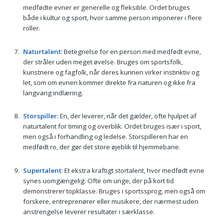
medfødte evner er generelle og fleksible. Ordet bruges
både i kultur og sport, hvor samme person imponerer i flere
roller.
Naturtalent
: Betegnelse for en person med medfødt evne,
der stråler uden meget øvelse. Bruges om sportsfolk,
kunstnere og fagfolk, når deres kunnen virker instinktiv og
let, som om evnen kommer direkte fra naturen og ikke fra
langvarig indlæring.
Storspiller
: En, der leverer, når det gælder, ofte hjulpet af
naturtalent for timing og overblik. Ordet bruges især i sport,
men også i forhandling og ledelse. Storspilleren har en
medfødt ro, der gør det store øjeblik til hjemmebane.
Supertalent
: Et ekstra kraftigt stortalent, hvor medfødt evne
synes uomgængelig. Ofte om unge, der på kort tid
demonstrerer topklasse. Bruges i sportssprog, men også om
forskere, entreprenører eller musikere, der nærmest uden
anstrengelse leverer resultater i særklasse.