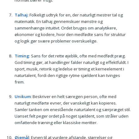
normalt bærer frugt.
Talhaj
: Folkeligt udtryk for en, der naturligt mestrer tal og
matematik. En talhaj gennemskuer mønstre og
sammenhænge intuitivt. Ordet bruges om analytikere,
økonomer og kodere, hvor den medfødte sans for struktur
og logik gør svære problemer overskuelige.
Timing
: Sans for det rette øjeblik, ofte med medfødt præg.
God timing gør, at handlinger falder naturligt og effektfuldt. I
sport, musik, retorik og ledelse er timing et kerneelement i
naturtalent, fordi den rigtige rytme sjældent kan tvinges
frem.
Unikum
: Beskriver en helt særegen person, ofte med
naturligt medførte evner, der vanskeligt kan kopieres.
Samler tanken om enestående naturtalent og særpræget stil.
Uanset felt peger ordet på noget sjældent, som stråler uden
omfattende træning eller klassiske meritter.
Øjemål
: Evnen til at vurdere afstande, størrelser og