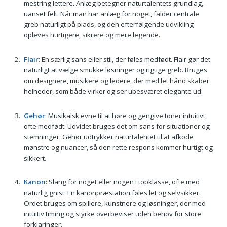
mestring lettere. Anlæg betegner naturtalentets grundlag,
uanset felt. Når man har anlæg for noget, falder centrale
greb naturligt på plads, og den efterfølgende udvikling
opleves hurtigere, sikrere og mere legende.
Flair
: En særlig sans eller stil, der føles medfødt. Flair gør det
naturligt at vælge smukke løsninger og rigtige greb. Bruges
om designere, musikere og ledere, der med let hånd skaber
helheder, som både virker og ser ubesværet elegante ud.
Gehør
: Musikalsk evne til at høre og gengive toner intuitivt,
ofte medfødt. Udvidet bruges det om sans for situationer og
stemninger. Gehør udtrykker naturtalentet til at afkode
mønstre og nuancer, så den rette respons kommer hurtigt og
sikkert.
Kanon
: Slang for noget eller nogen i topklasse, ofte med
naturlig gnist. En kanonpræstation føles let og selvsikker.
Ordet bruges om spillere, kunstnere og løsninger, der med
intuitiv timing og styrke overbeviser uden behov for store
forklaringer.