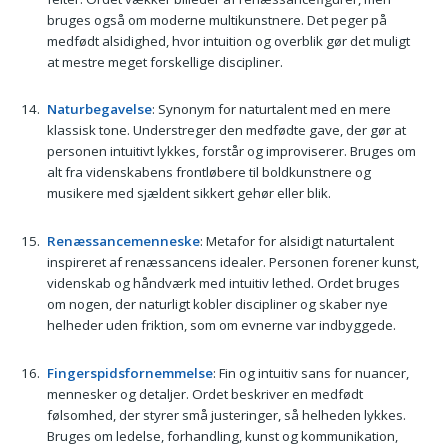
bruges også om moderne multikunstnere. Det peger på
medfødt alsidighed, hvor intuition og overblik gør det muligt
at mestre meget forskellige discipliner.
Naturbegavelse
: Synonym for naturtalent med en mere
klassisk tone. Understreger den medfødte gave, der gør at
personen intuitivt lykkes, forstår og improviserer. Bruges om
alt fra videnskabens frontløbere til boldkunstnere og
musikere med sjældent sikkert gehør eller blik.
Renæssancemenneske
: Metafor for alsidigt naturtalent
inspireret af renæssancens idealer. Personen forener kunst,
videnskab og håndværk med intuitiv lethed. Ordet bruges
om nogen, der naturligt kobler discipliner og skaber nye
helheder uden friktion, som om evnerne var indbyggede.
Fingerspidsfornemmelse
: Fin og intuitiv sans for nuancer,
mennesker og detaljer. Ordet beskriver en medfødt
følsomhed, der styrer små justeringer, så helheden lykkes.
Bruges om ledelse, forhandling, kunst og kommunikation,