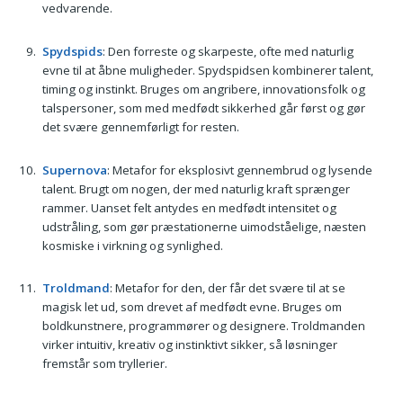
vedvarende.
Spydspids
: Den forreste og skarpeste, ofte med naturlig
evne til at åbne muligheder. Spydspidsen kombinerer talent,
timing og instinkt. Bruges om angribere, innovationsfolk og
talspersoner, som med medfødt sikkerhed går først og gør
det svære gennemførligt for resten.
Supernova
: Metafor for eksplosivt gennembrud og lysende
talent. Brugt om nogen, der med naturlig kraft sprænger
rammer. Uanset felt antydes en medfødt intensitet og
udstråling, som gør præstationerne uimodståelige, næsten
kosmiske i virkning og synlighed.
Troldmand
: Metafor for den, der får det svære til at se
magisk let ud, som drevet af medfødt evne. Bruges om
boldkunstnere, programmører og designere. Troldmanden
virker intuitiv, kreativ og instinktivt sikker, så løsninger
fremstår som tryllerier.