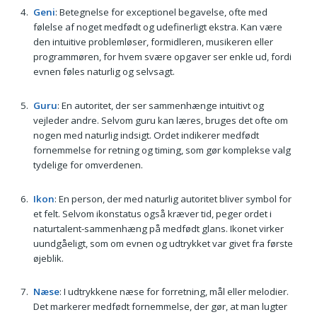
Geni
: Betegnelse for exceptionel begavelse, ofte med
følelse af noget medfødt og udefinerligt ekstra. Kan være
den intuitive problemløser, formidleren, musikeren eller
programmøren, for hvem svære opgaver ser enkle ud, fordi
evnen føles naturlig og selvsagt.
Guru
: En autoritet, der ser sammenhænge intuitivt og
vejleder andre. Selvom guru kan læres, bruges det ofte om
nogen med naturlig indsigt. Ordet indikerer medfødt
fornemmelse for retning og timing, som gør komplekse valg
tydelige for omverdenen.
Ikon
: En person, der med naturlig autoritet bliver symbol for
et felt. Selvom ikonstatus også kræver tid, peger ordet i
naturtalent-sammenhæng på medfødt glans. Ikonet virker
uundgåeligt, som om evnen og udtrykket var givet fra første
øjeblik.
Næse
: I udtrykkene næse for forretning, mål eller melodier.
Det markerer medfødt fornemmelse, der gør, at man lugter