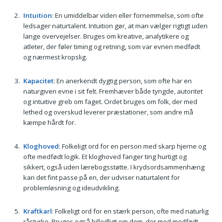
Intuition
: En umiddelbar viden eller fornemmelse, som ofte
ledsager naturtalent. Intuition gør, at man vælger rigtigt uden
lange overvejelser. Bruges om kreative, analytikere og
atleter, der føler timing og retning, som var evnen medfødt
og nærmest kropslig.
Kapacitet
: En anerkendt dygtig person, som ofte har en
naturgiven evne i sit felt. Fremhæver både tyngde, autoritet
og intuitive greb om faget. Ordet bruges om folk, der med
lethed og overskud leverer præstationer, som andre må
kæmpe hårdt for.
Kloghoved
: Folkeligt ord for en person med skarp hjerne og
ofte medfødt logik. Et kloghoved fanger ting hurtigt og
sikkert, også uden lærebogsstøtte. I krydsordsammenhæng
kan det fint passe på en, der udviser naturtalent for
problemløsning og ideudvikling.
Kraftkarl
: Folkeligt ord for en stærk person, ofte med naturlig
råstyrke. Bruges også billedligt om dem, der med medfødt