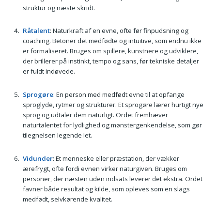
struktur og næste skridt.
Råtalent
: Naturkraft af en evne, ofte før finpudsning og
coaching. Betoner det medfødte og intuitive, som endnu ikke
er formaliseret. Bruges om spillere, kunstnere og udviklere,
der brillerer på instinkt, tempo og sans, før tekniske detaljer
er fuldt indøvede.
Sprogøre
: En person med medfødt evne til at opfange
sproglyde, rytmer og strukturer. Et sprogøre lærer hurtigt nye
sprog og udtaler dem naturligt. Ordet fremhæver
naturtalentet for lydlighed og mønstergenkendelse, som gør
tilegnelsen legende let.
Vidunder
: Et menneske eller præstation, der vækker
ærefrygt, ofte fordi evnen virker naturgiven. Bruges om
personer, der næsten uden indsats leverer det ekstra. Ordet
favner både resultat og kilde, som opleves som en slags
medfødt, selvkørende kvalitet.