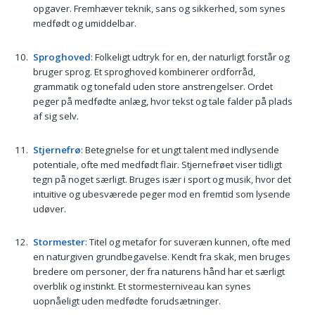
opgaver. Fremhæver teknik, sans og sikkerhed, som synes
medfødt og umiddelbar.
Sproghoved
: Folkeligt udtryk for en, der naturligt forstår og
bruger sprog. Et sproghoved kombinerer ordforråd,
grammatik og tonefald uden store anstrengelser. Ordet
peger på medfødte anlæg, hvor tekst og tale falder på plads
af sig selv.
Stjernefrø
: Betegnelse for et ungt talent med indlysende
potentiale, ofte med medfødt flair. Stjernefrøet viser tidligt
tegn på noget særligt. Bruges især i sport og musik, hvor det
intuitive og ubesværede peger mod en fremtid som lysende
udøver.
Stormester
: Titel og metafor for suveræn kunnen, ofte med
en naturgiven grundbegavelse. Kendt fra skak, men bruges
bredere om personer, der fra naturens hånd har et særligt
overblik og instinkt. Et stormesterniveau kan synes
uopnåeligt uden medfødte forudsætninger.