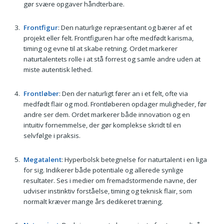
gør svære opgaver håndterbare.
Frontfigur
: Den naturlige repræsentant og bærer af et
projekt eller felt. Frontfiguren har ofte medfødt karisma,
timing og evne til at skabe retning. Ordet markerer
naturtalentets rolle i at stå forrest og samle andre uden at
miste autentisk lethed.
Frontløber
: Den der naturligt fører an i et felt, ofte via
medfødt flair og mod. Frontløberen opdager muligheder, før
andre ser dem. Ordet markerer både innovation og en
intuitiv fornemmelse, der gør komplekse skridt til en
selvfølge i praksis.
Megatalent
: Hyperbolsk betegnelse for naturtalent i en liga
for sig. Indikerer både potentiale og allerede synlige
resultater. Ses i medier om fremadstormende navne, der
udviser instinktiv forståelse, timing og teknisk flair, som
normalt kræver mange års dedikeret træning.