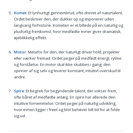
Komet
: Et lynhurtigt gennembrud, ofte drevet af naturtalent.
Ordet beskriver den, der dukker op og imponerer uden
langvarig forhistorie. Kometen er et billede på en naturlig og
pludselig fremkomst, hvor medfødte evner giver dramatisk,
øjeblikkelig effekt.
Motor
: Metafor for den, der naturligt driver hold, projekter
eller værker fremad. Ordet peger på medfødt energi, rytme
og forståelse. En motor skal ikke skubbes i gang; den
spinner af sig selv og leverer konstant, intuitivt overskud til
andre.
Spire
: Et begreb for begyndende talent, der vokser frem,
ofte båret af medfødte anlæg. En spire har allerede den
intuitive fornemmelse. Ordet peger på naturlig udvikling,
hvor evnen ligger i frøet og blot behøver lidt tid for at folde
sig ud.