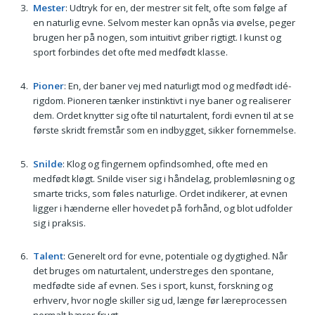
Mester
: Udtryk for en, der mestrer sit felt, ofte som følge af
en naturlig evne. Selvom mester kan opnås via øvelse, peger
brugen her på nogen, som intuitivt griber rigtigt. I kunst og
sport forbindes det ofte med medfødt klasse.
Pioner
: En, der baner vej med naturligt mod og medfødt idé-
rigdom. Pioneren tænker instinktivt i nye baner og realiserer
dem. Ordet knytter sig ofte til naturtalent, fordi evnen til at se
første skridt fremstår som en indbygget, sikker fornemmelse.
Snilde
: Klog og fingernem opfindsomhed, ofte med en
medfødt kløgt. Snilde viser sig i håndelag, problemløsning og
smarte tricks, som føles naturlige. Ordet indikerer, at evnen
ligger i hænderne eller hovedet på forhånd, og blot udfolder
sig i praksis.
Talent
: Generelt ord for evne, potentiale og dygtighed. Når
det bruges om naturtalent, understreges den spontane,
medfødte side af evnen. Ses i sport, kunst, forskning og
erhverv, hvor nogle skiller sig ud, længe før læreprocessen