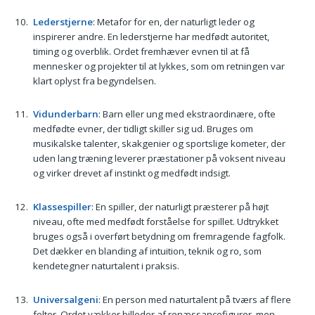
Lederstjerne
: Metafor for en, der naturligt leder og
inspirerer andre. En lederstjerne har medfødt autoritet,
timing og overblik. Ordet fremhæver evnen til at få
mennesker og projekter til at lykkes, som om retningen var
klart oplyst fra begyndelsen.
Vidunderbarn
: Barn eller ung med ekstraordinære, ofte
medfødte evner, der tidligt skiller sig ud. Bruges om
musikalske talenter, skakgenier og sportslige kometer, der
uden lang træning leverer præstationer på voksent niveau
og virker drevet af instinkt og medfødt indsigt.
Klassespiller
: En spiller, der naturligt præsterer på højt
niveau, ofte med medfødt forståelse for spillet. Udtrykket
bruges også i overført betydning om fremragende fagfolk.
Det dækker en blanding af intuition, teknik og ro, som
kendetegner naturtalent i praksis.
Universalgeni
: En person med naturtalent på tværs af flere
felter. Ordet vækker billeder af renæssancefigurer, men