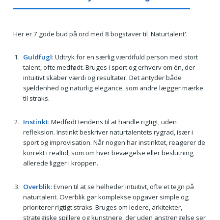
Her er 7 gode bud på ord med 8 bogstaver til 'Naturtalent'.
Guldfugl
: Udtryk for en særlig værdifuld person med stort
talent, ofte medfødt. Bruges i sport og erhverv om én, der
intuitivt skaber værdi og resultater. Det antyder både
sjældenhed og naturlig elegance, som andre lægger mærke
til straks.
Instinkt
: Medfødt tendens til at handle rigtigt, uden
refleksion. Instinkt beskriver naturtalentets rygrad, især i
sport og improvisation. Når nogen har instinktet, reagerer de
korrekt i realtid, som om hver bevægelse eller beslutning
allerede ligger i kroppen.
Overblik
: Evnen til at se helheder intuitivt, ofte et tegn på
naturtalent. Overblik gør komplekse opgaver simple og
prioriterer rigtigt straks. Bruges om ledere, arkitekter,
strategiske spillere og kunstnere, der uden anstrengelse ser