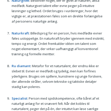
Naturgivet
: Beskriver noget, der er givet af naturen, altså
medfødt. Naturgivet talent eller evne peger på intuitive
løsninger og lethed. Ordet bruges i vurderinger, hvor det
vigtige er, at præstationen føles som en direkte forlængelse
af personens naturlige anlæg.
Naturkraft
: Billedsprog for en person, hvis medfødte evner
føles ustoppelige. En naturkraft bryder igennem med instinkt,
tempo og energi. Ordet fremkalder idéen om talent som
noget elementært, der virker uafhængigt af konventionel
træning og formelle meritter.
Ru diamant
: Metafor for et naturtalent, der endnu ikke er
slebet til. Evnen er medfødt og tydelig, men kan forfines
yderligere. Bruges om spillere, kunstnere og unge forskere,
der allerede stråler, selvom tekniske og taktiske detaljer
stadig kan poleres.
Specialist
: Person med spidskompetence, ofte båret af et
naturligt anlæg for et snævert felt. Når det kobles til
naturtalent, peger det på én, der intuitivt kan løse særlige