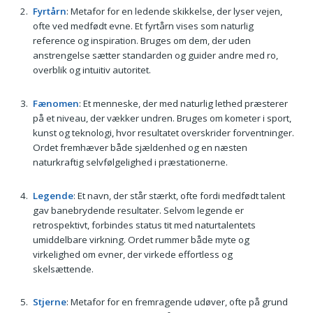
Fyrtårn
: Metafor for en ledende skikkelse, der lyser vejen,
ofte ved medfødt evne. Et fyrtårn vises som naturlig
reference og inspiration. Bruges om dem, der uden
anstrengelse sætter standarden og guider andre med ro,
overblik og intuitiv autoritet.
Fænomen
: Et menneske, der med naturlig lethed præsterer
på et niveau, der vækker undren. Bruges om kometer i sport,
kunst og teknologi, hvor resultatet overskrider forventninger.
Ordet fremhæver både sjældenhed og en næsten
naturkraftig selvfølgelighed i præstationerne.
Legende
: Et navn, der står stærkt, ofte fordi medfødt talent
gav banebrydende resultater. Selvom legende er
retrospektivt, forbindes status tit med naturtalentets
umiddelbare virkning. Ordet rummer både myte og
virkelighed om evner, der virkede effortless og
skelsættende.
Stjerne
: Metafor for en fremragende udøver, ofte på grund