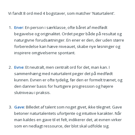
Vi fandt 8 ord med 4 bogstaver, som matcher 'Naturtalent'.
Ener
: En person i særklasse, ofte båret af medfødt
begavelse og originalitet. Ordet peger både på resultat og
naturgivne forudsætninger. En ener er den, der uden større
forberedelse kan hæve niveauet, skabe nye løsninger og
inspirere omgivelserne spontant.
Evne
: Et neutralt, men centralt ord for det, man kan. I
sammenhæng med naturtalent peger det på medfødt
kunnen. Evnen er ofte tydelig, før den er formelt trænet, og
den danner basis for hurtigere progression og højere
slutniveau i praksis.
Gave
: Billedet af talent som noget givet, ikke tilegnet. Gave
betoner naturtalentets ufortjente og intuitive karakter. Når
man kaldes en gave til et felt, indikerer det, at evnen virker
som en nedlagt ressource, der blot skal udfolde sig.