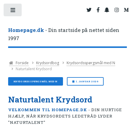
Toggle
Homepage.dk
- Din startside på nettet siden
1997
Forside
Krydsordbog
Krydsordsspørgsmål med N
Naturtalent Krydsord
KRYDSORDSSPØRGSMÅL MED N
1. JANUAR 2026
Naturtalent Krydsord
VELKOMMEN TIL HOMEPAGE.DK
- DIN HURTIGE
HJÆLP, NÅR KRYDSORDETS LEDETRÅD LYDER
"NATURTALENT"