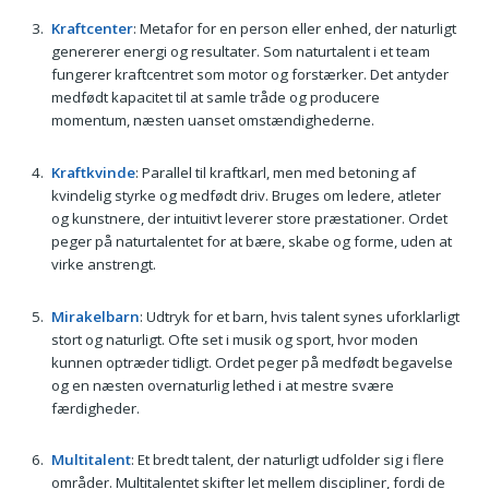
Kraftcenter
: Metafor for en person eller enhed, der naturligt
genererer energi og resultater. Som naturtalent i et team
fungerer kraftcentret som motor og forstærker. Det antyder
medfødt kapacitet til at samle tråde og producere
momentum, næsten uanset omstændighederne.
Kraftkvinde
: Parallel til kraftkarl, men med betoning af
kvindelig styrke og medfødt driv. Bruges om ledere, atleter
og kunstnere, der intuitivt leverer store præstationer. Ordet
peger på naturtalentet for at bære, skabe og forme, uden at
virke anstrengt.
Mirakelbarn
: Udtryk for et barn, hvis talent synes uforklarligt
stort og naturligt. Ofte set i musik og sport, hvor moden
kunnen optræder tidligt. Ordet peger på medfødt begavelse
og en næsten overnaturlig lethed i at mestre svære
færdigheder.
Multitalent
: Et bredt talent, der naturligt udfolder sig i flere
områder. Multitalentet skifter let mellem discipliner, fordi de