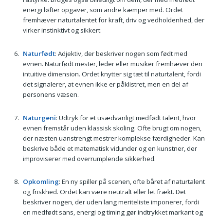
energi løfter opgaver, som andre kæmper med. Ordet
fremhæver naturtalentet for kraft, driv og vedholdenhed, der
virker instinktivt og sikkert.
Naturfødt
: Adjektiv, der beskriver nogen som født med
evnen. Naturfødt mester, leder eller musiker fremhæver den
intuitive dimension. Ordet knytter sig tæt til naturtalent, fordi
det signalerer, at evnen ikke er påklistret, men en del af
personens væsen.
Naturgeni
: Udtryk for et usædvanligt medfødt talent, hvor
evnen fremstår uden klassisk skoling. Ofte brugt om nogen,
der næsten uanstrengt mestrer komplekse færdigheder. Kan
beskrive både et matematisk vidunder og en kunstner, der
improviserer med overrumplende sikkerhed.
Opkomling
: En ny spiller på scenen, ofte båret af naturtalent
og friskhed. Ordet kan være neutralt eller let frækt. Det
beskriver nogen, der uden lang meriteliste imponerer, fordi
en medfødt sans, energi og timing gør indtrykket markant og