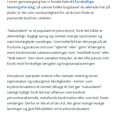
I vores gennemgang har vi fundet hele
83 forskellige
løsningsforslag
, så uanset hvilke bogstaver du allerede har på
plads, er der stor sandsynlighed for, at du kan finde et
passende bud her i artiklen.
"Naturtalent" er et populært krydsordsord, fordi det både er
almindeligt i dagligt sprog og rummer mange synonymer og
nært beslægtede vendinger. Som ledetråd kan det pege på alt
fra korte og præcise ord som "stjerne" eller "geni" til længere,
mere beskrivende sammensætninger som "medfødt evne" eller
"født talent". Den store variation betyder, at det ofte passer ind i
kryds med forskellige længder og bogstavsplaceringer.
Derudover optræder ordene ofte i temaer omkring evner,
egenskaber og naturgivne færdigheder - emner, som
krydsordssættere tit vender tilbage til. Det gør "naturtalent"
særligt nyttigt, fordi det kan aflæses som konkret
personkarakteristik, metaforisk beskrivelse eller som led i faste
vendinger. Derfor er det et af de ord, der giver mange mulige
løsninger og god fleksibilitet i en krydsordssituation.